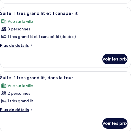
le
plusieurs
type
Afficher
Une chambre à coucher avec un grand l
lits
4
de
Suite, 1 très grand lit et 1 canapé-lit
toutes
chambre
(Golf)
Vue sur la ville
Suite,
les
plusieurs
3 personnes
photos
lits
pour
1 très grand lit et 1 canapé-lit (double)
(Golf)
ce
Plus
Plus de détails
type
de
détails
de
Voir les prix
sur
chambre :
le
Suite,
type
Afficher
Une chambre d’hôtel équipée d’un télévi
4
1
de
Suite, 1 très grand lit, dans la tour
toutes
chambre
très
Vue sur la ville
Suite,
les
grand
1
2 personnes
photos
lit
très
pour
1 très grand lit
grand
et
ce
lit
Plus
Plus de détails
1
et
type
de
canapé-
1
détails
de
Voir les prix
lit
canapé-
sur
chambre :
lit
le