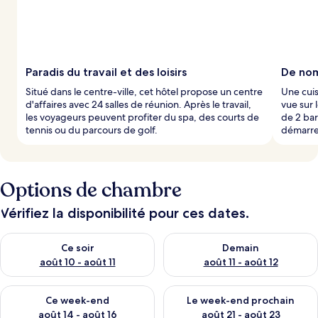
Paradis du travail et des loisirs
De nom
Situé dans le centre-ville, cet hôtel propose un centre
Une cuis
d'affaires avec 24 salles de réunion. Après le travail,
vue sur 
les voyageurs peuvent profiter du spa, des courts de
de 2 bar
tennis ou du parcours de golf.
démarre 
Options de chambre
Vérifiez la disponibilité pour ces dates.
Vérifier la disponibilité pour ce soir août 10 - août 11
Vérifier la disponibilité pour 
Ce soir
Demain
août 10 - août 11
août 11 - août 12
Vérifier la disponibilité pour ce week-end août 14 - août 16
Vérifier la disponibilité pour
Ce week-end
Le week-end prochain
août 14 - août 16
août 21 - août 23