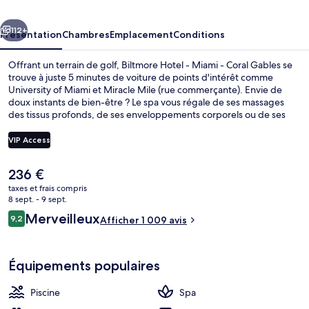
Miami
cédent
Suivant
-
112+
Présentation
Chambres
Emplacement
Conditions
Coral
Offrant un terrain de golf, Biltmore Hotel - Miami - Coral Gables se
Gables
trouve à juste 5 minutes de voiture de points d'intérêt comme
University of Miami et Miracle Mile (rue commerçante). Envie de
doux instants de bien-être ? Le spa vous régale de ses massages
des tissus profonds, de ses enveloppements corporels ou de ses
soins du visage. Figurant parmi les 4 restaurants, l'établissement
Fontana at the Biltmore vous ouvre ses portes pour le petit
VIP Access
déjeuner, le déjeuner et le dîner et vous propose des spécialités
Cuisine italienne. Cet hôtel de luxe abrite en outre 2 bars/lounges,
Le
236 €
une piscine extérieure et un bar en bord de piscine. Les autres
Extérieur
prix
voyageurs ne tarissent pas d'éloges en ce qui concerne la piscine
taxes et frais compris
actuel
8 sept. - 9 sept.
rafraîchissante et le personnel attentionné.
est
Avis
Merveilleux
9,2
Afficher 1 009 avis
de
9,2 sur 10
voyageurs
236 €.
Équipements populaires
Piscine
Spa