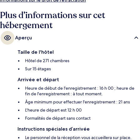
piscine. Les autres voyageurs ne tarissent pas d'éloges en ce qui
concerne la piscine rafraîchissante et le personnel attentionné.
Plus d’informations sur cet
hébergement
Aperçu
Taille de l'hôtel
Hôtel de 271 chambres
Sur 15 étages
Arrivée et départ
Heure de début de l'enregistrement : 16 h 00 ; heure de
fin de l'enregistrement : à tout moment.
Âge minimum pour effectuer l'enregistrement : 21 ans
L'heure de départ est 12 h 00
Formalités de départ sans contact
Instructions spéciales d’arrivée
Le personnel de la réception vous accueillera sur place.