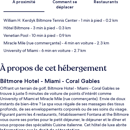
À proximité
Comment se
Restaurants
déplacer
William H. Kerdyk Biltmore Tennis Center
- 1 min à pied
- 0.2 km
Hôtel Biltmore
- 3 min à pied
- 0.3 km
Venetian Pool
- 10 min à pied
- 0.9 km
Miracle Mile (rue commerçante)
- 4 min en voiture
- 2.3 km
University of Miami
- 6 min en voiture
- 2.7 km
À propos de cet hébergement
Biltmore Hotel - Miami - Coral Gables
Offrant un terrain de golf, Biltmore Hotel - Miami - Coral Gables se
trouve à juste 5 minutes de voiture de points d'intérêt comme
University of Miami et Miracle Mile (rue commerçante). Envie de doux
instants de bien-être ? Le spa vous régale de ses massages des tissus
profonds, de ses enveloppements corporels ou de ses soins du visage.
Figurant parmi les 4 restaurants, l'établissement Fontana at the Biltmore
vous ouvre ses portes pour le petit déjeuner, le déjeuner et le dîner et
vous propose des spécialités Cuisine italienne. Cet hôtel de luxe abrite
en outre 2 bars/lounges, une piscine extérieure et un bar en bord de
Informations sur le droit de rétractation