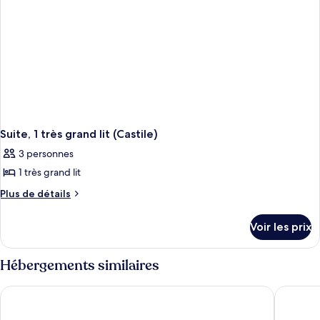
Suite
Suite, 1 très grand lit (Castile)
3 personnes
1 très grand lit
Plus
Plus de détails
de
détails
Voir les prix
sur
le
type
Hébergements similaires
de
chambre
Loews Coral Gables Hotel
THesis H
Suite,
1