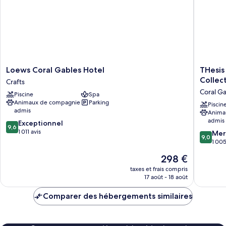
très
grand
lit
(Castile)
Loews
THesis
Loews Coral Gables Hotel
THesis
Coral
Hotel
Collec
Crafts
Gables
Miami
Coral G
Piscine
Spa
Hotel
Coral
Animaux de compagnie
Parking
Crafts
Gables,
Piscin
admis
Anima
Curio
admis
9.6
Exceptionnel
Collecti
9,6
sur
1 011 avis
by
9.0
Mer
9,0
10,
Hilton
sur
1 005
Exceptionnel,
Coral
10,
Le
298 €
1 011 avis
Gables
Merveill
nouveau
1 005 av
taxes et frais compris
prix
17 août - 18 août
est
de
Comparer des hébergements similaires
298 €