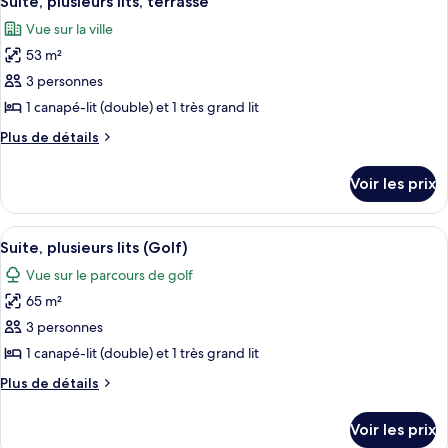
Suite, plusieurs lits, terrasse
toutes
chambre
lits
Vue sur la ville
Suite,
les
2
53 m²
photos
grands
pour
3 personnes
lits
ce
1 canapé-lit (double) et 1 très grand lit
type
Plus
Plus de détails
de
de
chambre :
détails
Voir les prix
sur
Suite,
le
plusieurs
type
Afficher
Un salon spacieux avec un canapé bleu 
lits,
7
de
Suite, plusieurs lits (Golf)
toutes
chambre
terrasse
Vue sur le parcours de golf
Suite,
les
plusieurs
65 m²
photos
lits,
pour
3 personnes
terrasse
ce
1 canapé-lit (double) et 1 très grand lit
type
Plus
Plus de détails
de
de
chambre :
détails
Voir les prix
sur
Suite,