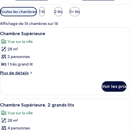
Filtres
Toutes les chambres
1 lit
2 lits
3+ lits
disponibles
pour
Affichage de 16 chambres sur 16
les
Afficher
Une chambre à coucher avec un grand l
5
Chambre Supérieure
chambres
toutes
Vue sur la ville
les
28 m²
photos
pour
2 personnes
ce
1 très grand lit
type
Plus
Plus de détails
de
de
chambre :
détails
Voir les prix
sur
Chambre
le
Supérieure
type
Afficher
Une chambre d’hôtel avec un grand lit,
5
de
Chambre Supérieure, 2 grands lits
toutes
chambre
Vue sur la ville
Chambre
les
Supérieure
28 m²
photos
pour
4 personnes