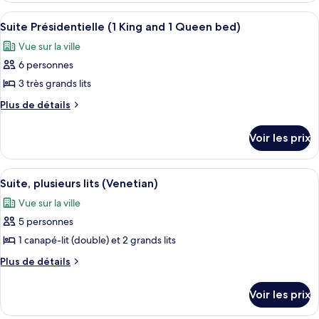
Suite,
type
Afficher
Un hall d’entrée spacieux, doté de deu
4
1
de
Suite Présidentielle (1 King and 1 Queen bed)
toutes
chambre
très
Vue sur la ville
Suite,
les
grand
1
6 personnes
photos
lit,
très
pour
3 très grands lits
grand
dans
ce
lit,
Plus
Plus de détails
la
dans
type
de
tour
la
détails
de
Voir les prix
tour
sur
chambre :
le
Suite
type
Afficher
Une chambre d’hôtel avec un canapé, u
6
Présidentielle
de
Suite, plusieurs lits (Venetian)
toutes
chambre
(1
Vue sur la ville
Suite
les
King
Présidentielle
5 personnes
photos
and
(1
pour
1 canapé-lit (double) et 2 grands lits
King
1
ce
and
Plus
Plus de détails
Queen
1
type
de
bed)
Queen
détails
de
Voir les prix
bed)
sur
chambre :
le