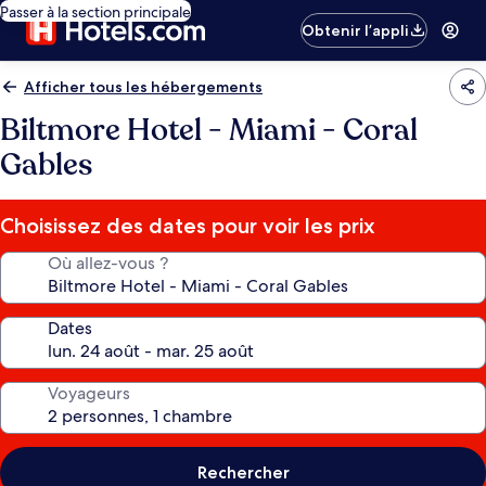
Passer à la section principale
Obtenir l’appli
Afficher tous les hébergements
Biltmore Hotel - Miami - Coral
Gables
Choisissez des dates pour voir les prix
Où allez-vous ?
Dates
Voyageurs
Rechercher