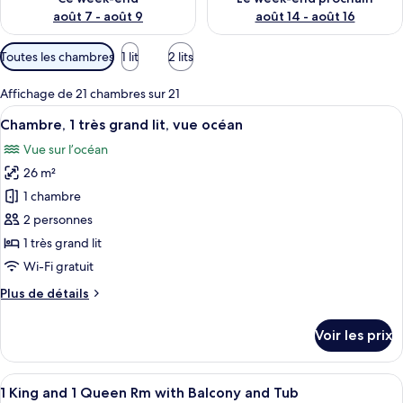
août 7 - août 9
août 14 - août 16
Filtres
Toutes les chambres
1 lit
2 lits
disponibles
pour
Affichage de 21 chambres sur 21
les
Afficher
Une chambre d’hôtel avec un grand lit,
5
Chambre, 1 très grand lit, vue océan
chambres
toutes
Vue sur l’océan
les
26 m²
photos
pour
1 chambre
ce
2 personnes
type
1 très grand lit
de
Wi-Fi gratuit
chambre :
Plus
Plus de détails
Chambre,
de
1
détails
Voir les prix
très
sur
le
grand
type
Afficher
Une chambre d’hôtel avec deux lits, un
lit,
14
de
1 King and 1 Queen Rm with Balcony and Tub