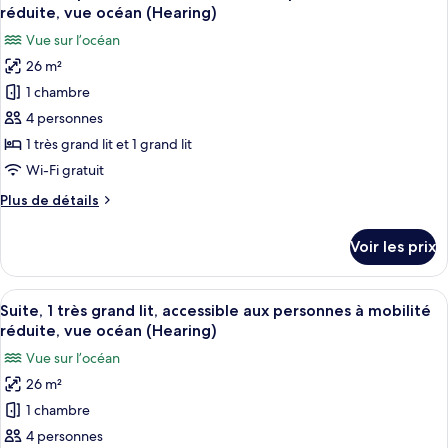
toutes
aux
chambre
réduite, vue océan (Hearing)
Suite,
les
personnes
Vue sur l’océan
1
photos
à
très
26 m²
pour
mobilité
grand
1 chambre
ce
lit,
réduite,
accessible
type
4 personnes
vue
aux
de
océan
1 très grand lit et 1 grand lit
personnes
chambre :
(Roll-
à
Wi-Fi gratuit
Chambre,
mobilité
In
Plus
Plus de détails
réduite,
plusieurs
Shower)
de
vue
lits,
détails
océan
Voir les prix
sur
accessible
(Roll-
le
In
aux
type
Shower)
Afficher
Un balcon avec vue sur l’océan, aménag
personnes
11
de
Suite, 1 très grand lit, accessible aux personnes à mobilité
toutes
à
chambre
réduite, vue océan (Hearing)
Chambre,
les
mobilité
Vue sur l’océan
plusieurs
photos
réduite,
lits,
26 m²
pour
vue
accessible
1 chambre
ce
aux
océan
personnes
type
4 personnes
(Hearing)