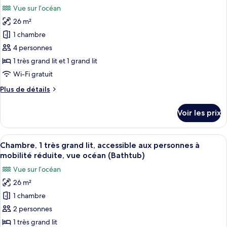
toutes
chambre
Vue sur l’océan
Chambre,
les
plusieurs
26 m²
photos
lits,
pour
1 chambre
balcon
ce
4 personnes
type
1 très grand lit et 1 grand lit
de
Wi-Fi gratuit
chambre :
Plus
Plus de détails
Chambre,
de
plusieurs
détails
Voir les prix
lits,
sur
le
vue
type
Afficher
Une chambre d’hôtel avec un grand lit
océan
7
de
Chambre, 1 très grand lit, accessible aux personnes à
toutes
chambre
mobilité réduite, vue océan (Bathtub)
Chambre,
les
Vue sur l’océan
plusieurs
photos
lits,
26 m²
pour
vue
1 chambre
ce
océan
type
2 personnes
de
1 très grand lit