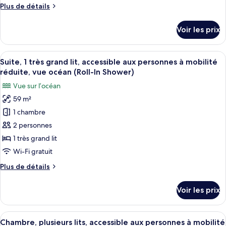
mobilité
Shower)
Plus
Plus de détails
Chambre,
réduite
de
(Roll-
plusieurs
détails
In
Voir les prix
lits,
sur
Shower)
le
en
type
Afficher
Une chambre d’hôtel avec un canapé, u
front
9
de
Suite, 1 très grand lit, accessible aux personnes à mobilité
toutes
de
chambre
réduite, vue océan (Roll-In Shower)
Chambre,
les
mer
Vue sur l’océan
plusieurs
photos
lits,
59 m²
pour
en
1 chambre
ce
front
de
type
2 personnes
mer
de
1 très grand lit
chambre :
Wi-Fi gratuit
Suite,
Plus
Plus de détails
1
de
très
détails
Voir les prix
sur
grand
le
lit,
type
Afficher
Une chambre d’hôtel avec deux lits, un
accessible
9
de
Chambre, plusieurs lits, accessible aux personnes à mobilité