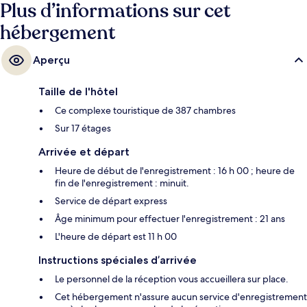
petits avantages de cet hébergement figurent 2 des courts de tennis
Plus d’informations sur cet
extérieurs, une rivière artificielle (lazy river) et un bar en bord de piscine.
hébergement
Les autres voyageurs ne tarissent pas d'éloges en ce qui concerne le
personnel attentionné et la proximité avec la plage.
Aperçu
Taille de l'hôtel
Ce complexe touristique de 387 chambres
Sur 17 étages
Arrivée et départ
Heure de début de l'enregistrement : 16 h 00 ; heure de
fin de l'enregistrement : minuit.
Service de départ express
Âge minimum pour effectuer l'enregistrement : 21 ans
L'heure de départ est 11 h 00
Instructions spéciales d’arrivée
Le personnel de la réception vous accueillera sur place.
Cet hébergement n'assure aucun service d'enregistrement