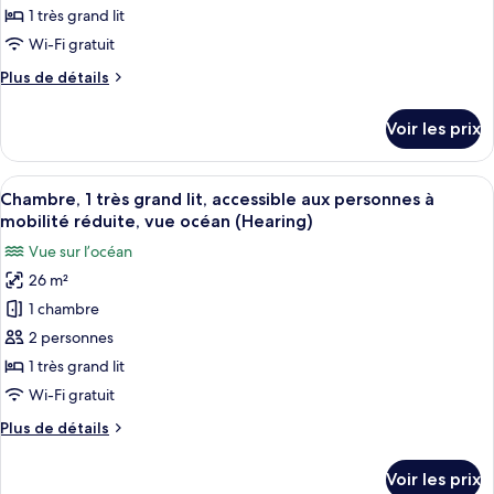
à
de
1 très grand lit
mobilité
chambre :
réduite,
Wi-Fi gratuit
Suite,
vue
Plus
Plus de détails
océan
1
de
(Hearing)
très
détails
Voir les prix
sur
grand
le
lit,
type
Afficher
Une chambre d’hôtel moderne équipée d
accessible
6
de
Chambre, 1 très grand lit, accessible aux personnes à
toutes
aux
chambre
mobilité réduite, vue océan (Hearing)
Suite,
les
personnes
Vue sur l’océan
1
photos
à
très
26 m²
pour
mobilité
grand
1 chambre
ce
lit,
réduite,
accessible
type
2 personnes
vue
aux
de
océan
1 très grand lit
personnes
chambre :
(Hearing)
à
Wi-Fi gratuit
Chambre,
mobilité
Plus
Plus de détails
réduite,
1
de
vue
très
détails
océan
Voir les prix
sur
grand
(Hearing)