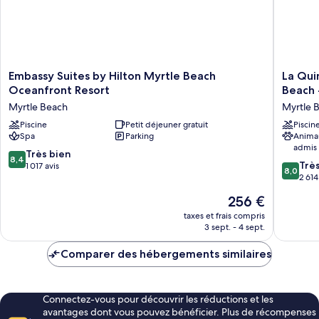
lit,
vue
océan
Embassy
La
Embassy Suites by Hilton Myrtle Beach
La Qui
Suites
Quinta
Oceanfront Resort
Beach 
by
Inn
Myrtle Beach
Myrtle 
Hilton
&
Myrtle
Piscine
Petit déjeuner gratuit
Suites
Piscin
Spa
Parking
Anima
Beach
by
admis
Oceanfront
Wyndh
8.4
Très bien
8,4
Resort
Myrtle
8.0
Trè
sur
1 017 avis
8,0
Myrtle
Beach
sur
2 614
10,
Beach
-
10,
Très
Le
256 €
N
Très
bien,
nouveau
Kings
bien,
taxes et frais compris
1 017 avis
prix
3 sept. - 4 sept.
Hwy
2 614 avi
est
Myrtle
de
Comparer des hébergements similaires
Beach
256 €
Connectez-vous pour découvrir les réductions et les
avantages dont vous pouvez bénéficier. Plus de récompenses