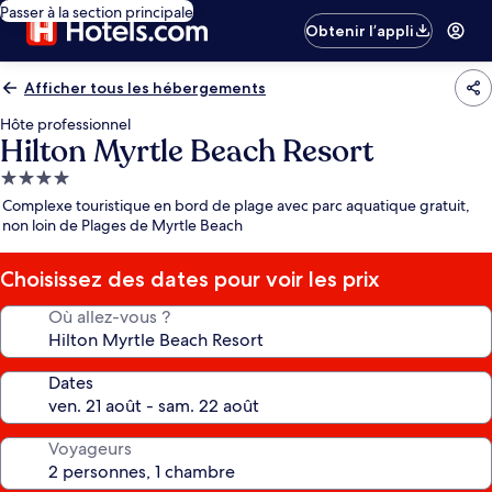
Passer à la section principale
Obtenir l’appli
Afficher tous les hébergements
Hôte professionnel
Hilton Myrtle Beach Resort
Hébergement
4.0 étoiles
Complexe touristique en bord de plage avec parc aquatique gratuit,
non loin de Plages de Myrtle Beach
Choisissez des dates pour voir les prix
Où allez-vous ?
Dates
Voyageurs