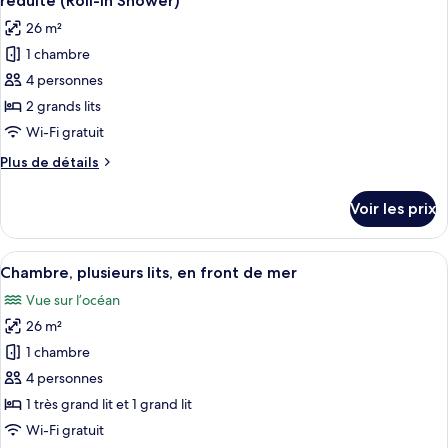
réduite (Roll-In Shower)
Chambre,
les
26 m²
plusieurs
photos
lits,
1 chambre
pour
balcon
4 personnes
ce
type
2 grands lits
de
Wi-Fi gratuit
chambre :
Plus
Plus de détails
Chambre,
de
2
détails
Voir les prix
sur
grands
le
lits,
type
Afficher
Une chambre d’hôtel avec deux lits, un
accessible
10
de
Chambre, plusieurs lits, en front de mer
toutes
chambre
aux
Vue sur l’océan
Chambre,
les
personnes
2
26 m²
photos
à
grands
pour
1 chambre
mobilité
lits,
ce
accessible
4 personnes
réduite
aux
type
(Roll-
1 très grand lit et 1 grand lit
personnes
de
In
Wi-Fi gratuit
à
chambre :