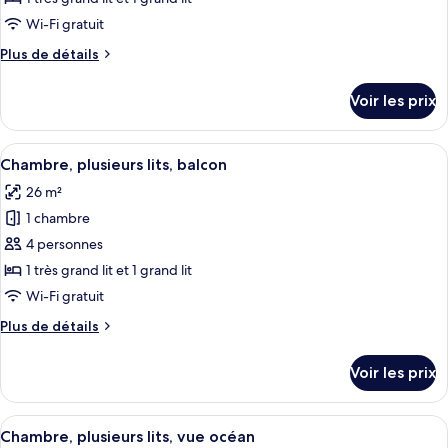
vue
type
Wi-Fi gratuit
océan
de
Plus
Plus de détails
chambre :
de
Chambre,
détails
Voir les prix
sur
plusieurs
le
lits
type
Afficher
Une chambre d’hôtel avec deux lits, un
6
de
Chambre, plusieurs lits, balcon
toutes
chambre
26 m²
Chambre,
les
plusieurs
1 chambre
photos
lits
pour
4 personnes
ce
1 très grand lit et 1 grand lit
type
Wi-Fi gratuit
de
Plus
Plus de détails
chambre :
de
Chambre,
détails
Voir les prix
sur
plusieurs
le
lits,
type
Afficher
Une chambre d’hôtel avec deux lits, un
balcon
5
de
Chambre, plusieurs lits, vue océan