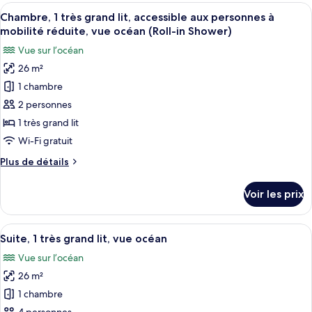
type
Afficher
Une chambre d’hôtel moderne équipée d
grand
7
de
Chambre, 1 très grand lit, accessible aux personnes à
toutes
lit,
chambre
mobilité réduite, vue océan (Roll-in Shower)
Chambre,
les
balcon
Vue sur l’océan
1
photos
très
26 m²
pour
grand
1 chambre
ce
lit,
balcon
type
2 personnes
de
1 très grand lit
chambre :
Wi-Fi gratuit
Chambre,
Plus
Plus de détails
1
de
très
détails
Voir les prix
sur
grand
le
lit,
type
Afficher
Une chambre d’hôtel avec un grand lit
accessible
13
de
Suite, 1 très grand lit, vue océan
toutes
aux
chambre
Vue sur l’océan
Chambre,
les
personnes
1
26 m²
photos
à
très
pour
1 chambre
mobilité
grand
ce
lit,