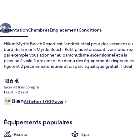
Myrtle
Beach
Resort
cédent
Suivant
111+
Présentation
Chambres
Emplacement
Conditions
Hilton Myrtle Beach Resort est l'endroit idéal pour des vacances au
bord de la mer à Myrtle Beach. Petit plus intéressant, vous pourrez
par exemple vous adonner au parachutisme ascensionnel et à la
planche à voile à proximité. Au menu des équipements disponibles
figurent 2 piscines extérieures et un parc aquatique gratuit, l'idéal
pour des moments de pure détente. Vous pourrez également
prendre soin de vous au spa grâce à des massages, des
Le
186 €
enveloppements corporels, des soins du visage et des soins
prix
taxes et frais compris
d'aromathérapie. Les options de restauration comprennent 2
actuel
1 sept. - 2 sept.
restaurants, tandis que les 2 bars/salons vous invitent à siroter des
2 piscines extérieures, tentes de plage
est
Avis
boissons rafraîchissantes. Parmi les autres petits avantages de cet
Bien
7,8
Afficher 1 009 avis
de
7,8 sur 10
hébergement figurent 2 des courts de tennis extérieurs, une rivière
voyageurs
186 €.
artificielle (lazy river) et un bar en bord de piscine. Les autres
voyageurs ne tarissent pas d'éloges en ce qui concerne le personnel
Équipements populaires
attentionné et la proximité avec la plage.
Piscine
Spa