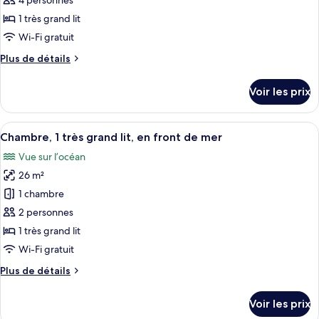
réduite,
4 personnes
accessible
type
vue
1 très grand lit
aux
de
océan
Wi-Fi gratuit
personnes
chambre :
(Roll-
à
Plus
Plus de détails
Suite,
mobilité
in
de
réduite,
1
Shower)
détails
vue
Voir les prix
très
sur
océan
le
grand
(Roll-
type
in
Afficher
Une chambre d’hôtel avec un grand lit,
lit,
8
de
Chambre, 1 très grand lit, en front de mer
Shower)
toutes
vue
chambre
Vue sur l’océan
Suite,
les
océan
1
26 m²
photos
très
pour
1 chambre
grand
ce
lit,
2 personnes
vue
type
1 très grand lit
océan
de
Wi-Fi gratuit
chambre :
Plus
Plus de détails
Chambre,
de
1
détails
Voir les prix
très
sur