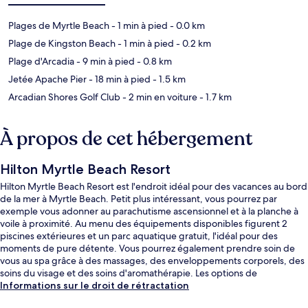
Plages de Myrtle Beach
- 1 min à pied
- 0.0 km
Plage de Kingston Beach
- 1 min à pied
- 0.2 km
Plage d'Arcadia
- 9 min à pied
- 0.8 km
Jetée Apache Pier
- 18 min à pied
- 1.5 km
Arcadian Shores Golf Club
- 2 min en voiture
- 1.7 km
À propos de cet hébergement
Hilton Myrtle Beach Resort
Hilton Myrtle Beach Resort est l'endroit idéal pour des vacances au bord
de la mer à Myrtle Beach. Petit plus intéressant, vous pourrez par
exemple vous adonner au parachutisme ascensionnel et à la planche à
voile à proximité. Au menu des équipements disponibles figurent 2
piscines extérieures et un parc aquatique gratuit, l'idéal pour des
moments de pure détente. Vous pourrez également prendre soin de
vous au spa grâce à des massages, des enveloppements corporels, des
soins du visage et des soins d'aromathérapie. Les options de
restauration comprennent 2 restaurants, tandis que les 2 bars/salons
Informations sur le droit de rétractation
vous invitent à siroter des boissons rafraîchissantes. Parmi les autres