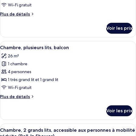
chambre :
Wi-Fi gratuit
Chambre,
Plus
Plus de détails
1
de
très
détails
Voir les prix
sur
grand
le
lit,
type
Afficher
Une chambre d’hôtel avec deux lits, un
accessible
8
de
Chambre, plusieurs lits, balcon
toutes
aux
chambre
26 m²
Chambre,
les
personnes
1
1 chambre
photos
à
très
pour
4 personnes
mobilité
grand
ce
lit,
réduite,
1 très grand lit et 1 grand lit
accessible
type
vue
Wi-Fi gratuit
aux
de
océan
personnes
Plus
Plus de détails
chambre :
(Bathtub)
à
de
Chambre,
mobilité
détails
Voir les prix
réduite,
sur
plusieurs
vue
le
lits,
océan
type
Afficher
Une chambre d’hôtel avec deux lits, un
balcon
(Bathtub)
6
de
Chambre, 2 grands lits, accessible aux personnes à mobilité
toutes
chambre