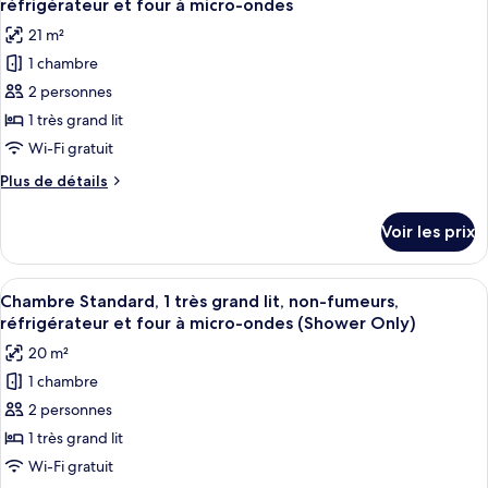
lit,
réfrigérateur et four à micro-ondes
Chambre
les
non-
21 m²
Standard,
photos
fumeurs,
1
1 chambre
pour
réfrigérateur
très
2 personnes
ce
grand
et
lit,
type
1 très grand lit
four
non-
de
Wi-Fi gratuit
à
fumeurs,
chambre :
réfrigérateur
micro-
Plus
Plus de détails
Chambre
et
de
ondes
four
Exécutive,
détails
(Shower
Voir les prix
à
sur
1
Only)
micro-
le
très
ondes
type
Afficher
Une chambre d’hôtel avec un grand lit
(Shower
grand
5
de
Chambre Standard, 1 très grand lit, non-fumeurs,
toutes
Only)
chambre
lit,
réfrigérateur et four à micro-ondes (Shower Only)
Chambre
les
non-
20 m²
Exécutive,
photos
fumeurs,
1
1 chambre
pour
réfrigérateur
très
2 personnes
ce
grand
et
lit,
type
1 très grand lit
four
non-
de
Wi-Fi gratuit
à
fumeurs,