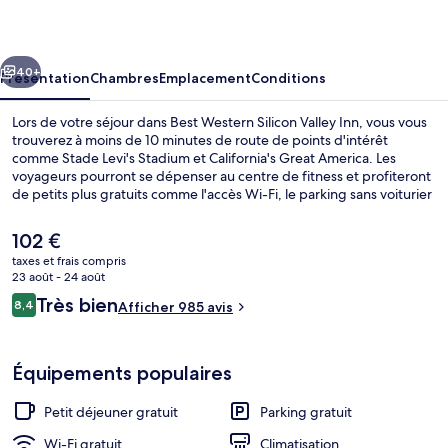
Silicon
Valley
cédent
Suivant
Inn
40+
Présentation
Chambres
Emplacement
Conditions
Lors de votre séjour dans Best Western Silicon Valley Inn, vous vous
trouverez à moins de 10 minutes de route de points d'intérêt
comme Stade Levi's Stadium et California's Great America. Les
voyageurs pourront se dépenser au centre de fitness et profiteront
de petits plus gratuits comme l'accès Wi-Fi, le parking sans voiturier
et buffet proposé tous les jours, entre 06 h 30 et 09 h 00. En voiture
depuis l'hébergement, vous aurez également vite rejoint des sites
Le
102 €
comme Palais des congrès de Santa Clara et Shoreline
prix
taxes et frais compris
Amphitheatre. Les autres voyageurs adorent le personnel
actuel
23 août - 24 août
attentionné.
Réception
est
Avis
Très bien
8,4
Afficher 985 avis
de
8,4 sur 10
voyageurs
102 €.
Équipements populaires
Petit déjeuner gratuit
Parking gratuit
Wi-Fi gratuit
Climatisation