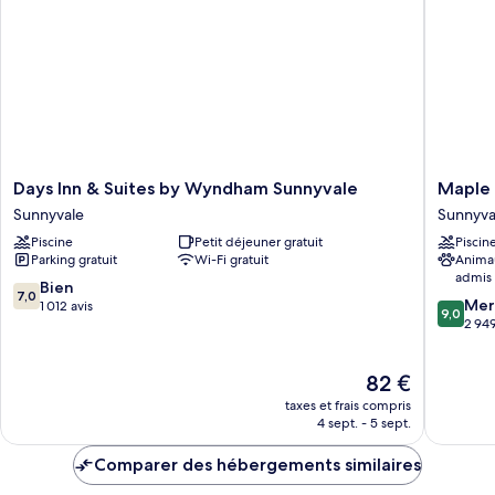
accessible
Standard,
aux
1
personnes
très
grand
à
lit,
mobilité
accessible
réduite,
aux
personnes
baignoire
à
Days
Maple
Days Inn & Suites by Wyndham Sunnyvale
Maple 
mobilité
Inn
Tree
Sunnyvale
Sunnyva
réduite,
&
Inn
baignoire
Piscine
Petit déjeuner gratuit
Piscin
Suites
Sunnyva
Parking gratuit
Wi-Fi gratuit
Anima
by
admis
Wyndham
7.0
Bien
7,0
9.0
Sunnyvale
Mer
sur
1 012 avis
9,0
sur
Sunnyvale
2 949
10,
10,
Bien,
Merveill
1 012 avis
Le
82 €
2 949 av
nouveau
taxes et frais compris
prix
4 sept. - 5 sept.
est
de
Comparer des hébergements similaires
82 €