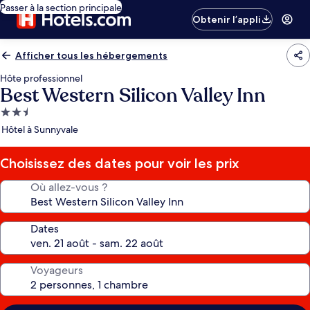
Passer à la section principale
Obtenir l’appli
Afficher tous les hébergements
Hôte professionnel
Best Western Silicon Valley Inn
Hébergement
2.5 étoiles
Hôtel à Sunnyvale
Choisissez des dates pour voir les prix
Où allez-vous ?
Dates
Voyageurs