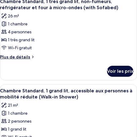
lits,
5
de
Chambre Standard, 1 très grand lit, non-fumeurs,
toutes
chambre
non-
réfrigérateur et four à micro-ondes (with Sofabed)
Chambre
les
fumeurs,
26 m²
Standard,
photos
réfrigérateur
2
1 chambre
pour
grands
4 personnes
ce
lits,
non-
type
1 très grand lit
fumeurs,
de
Wi-Fi gratuit
réfrigérateur
chambre :
Plus
Plus de détails
Chambre
de
Standard,
détails
Voir les prix
sur
1
le
très
type
Afficher
Une chambre d’hôtel avec un grand lit
grand
5
de
Chambre Standard, 1 grand lit, accessible aux personnes à
toutes
chambre
lit,
mobilité réduite (Walk-in Shower)
Chambre
les
non-
21 m²
Standard,
photos
fumeurs,
1
1 chambre
pour
réfrigérateur
très
2 personnes
ce
grand
et
lit,
type
1 grand lit
four
non-
de