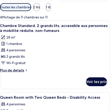
Filtres
Toutes les chambres
2 lits
1 lit
disponibles
pour
Affichage de 11 chambres sur 11
les
Afficher
Une chambre d’hôtel avec deux lits, un
7
Chambre Standard, 2 grands lits, accessible aux personnes
chambres
toutes
à mobilité réduite, non-fumeurs
les
28 m²
photos
1 chambre
pour
4 personnes
ce
type
2 grands lits
de
Wi-Fi gratuit
chambre :
Plus
Plus de détails
Chambre
de
Standard,
détails
Voir les prix
sur
2
le
grands
type
Afficher
Extérieur
lits,
2
de
Queen Room with Two Queen Beds - Disability Access
toutes
chambre
accessible
4 personnes
Chambre
les
aux
Standard,