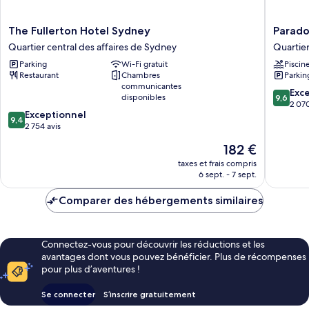
The
Paradox
The Fullerton Hotel Sydney
Parado
Fullerton
Sydney
Quartier central des affaires de Sydney
Quartier
Hotel
Quartier
Parking
Wi-Fi gratuit
Piscin
Sydney
central
Restaurant
Chambres
Parkin
Quartier
des
communicantes
central
affaires
9.6
Exc
disponibles
9,6
des
de
sur
2 070
9.4
Exceptionnel
affaires
Sydney
10,
9,4
sur
2 754 avis
de
Exceptio
10,
Sydney
2 070 av
Le
182 €
Exceptionnel,
nouveau
2 754 avis
taxes et frais compris
prix
6 sept. - 7 sept.
est
de
Comparer des hébergements similaires
182 €
Connectez-vous pour découvrir les réductions et les
avantages dont vous pouvez bénéficier. Plus de récompenses
pour plus d’aventures !
Se connecter
S’inscrire gratuitement