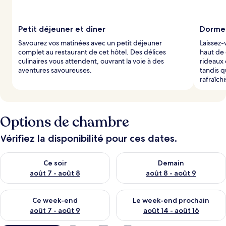
Petit déjeuner et dîner
Dormez
Savourez vos matinées avec un petit déjeuner
Laissez-
complet au restaurant de cet hôtel. Des délices
haut de
culinaires vous attendent, ouvrant la voie à des
rideaux 
aventures savoureuses.
tandis q
rafraîch
Options de chambre
Vérifiez la disponibilité pour ces dates.
Vérifier la disponibilité pour ce soir août 7 - août 8
Vérifier la disponibilité pour 
Ce soir
Demain
août 7 - août 8
août 8 - août 9
Vérifier la disponibilité pour ce week-end août 7 - août 9
Vérifier la disponibilité pour 
Ce week-end
Le week-end prochain
août 7 - août 9
août 14 - août 16