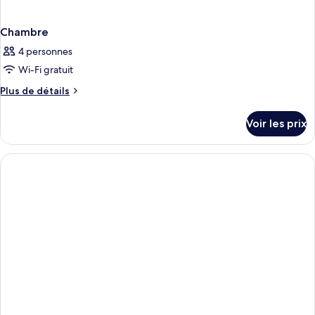
Chambre
4 personnes
Wi-Fi gratuit
Plus
Plus de détails
de
détails
Voir les prix
sur
le
type
de
chambre
Chambre