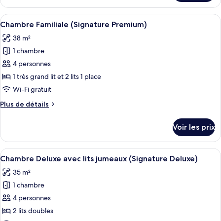
le
très
type
Afficher
Une chambre d’hôtel moderne avec un gr
grand
6
de
Chambre Familiale (Signature Premium)
toutes
chambre
lit
38 m²
Chambre
les
(premium,
Signature,
1 chambre
photos
newly
1
pour
4 personnes
refurbished)
très
ce
grand
1 très grand lit et 2 lits 1 place
lit
type
Wi-Fi gratuit
(premium,
de
newly
Plus
Plus de détails
chambre :
refurbished)
de
Chambre
détails
Voir les prix
sur
Familiale
le
(Signature
type
Afficher
Une chambre d’hôtel avec deux lits, u
Premium)
5
de
Chambre Deluxe avec lits jumeaux (Signature Deluxe)
toutes
chambre
35 m²
Chambre
les
Familiale
1 chambre
photos
(Signature
pour
4 personnes
Premium)
ce
2 lits doubles