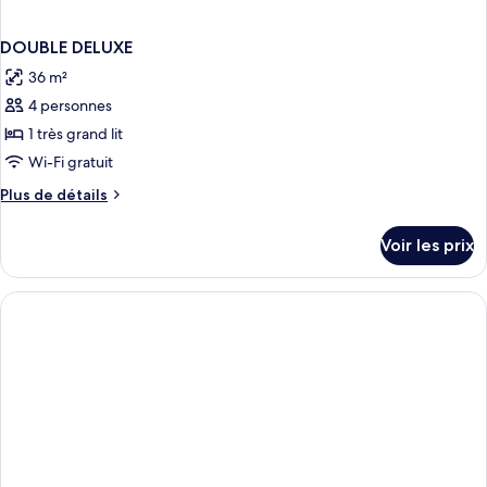
DOUBLE DELUXE
36 m²
4 personnes
1 très grand lit
Wi-Fi gratuit
Plus
Plus de détails
de
détails
Voir les prix
sur
le
type
de
chambre
DOUBLE
DELUXE