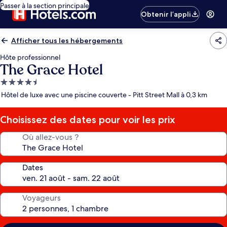
Passer à la section principale
Obtenir l’appli
Afficher tous les hébergements
Hôte professionnel
The Grace Hotel
Hébergement
4.5 étoiles
Hôtel de luxe avec une piscine couverte - Pitt Street Mall à 0,3 km
Choisissez des dates pour voir les prix
Où allez-vous ?
Dates
Voyageurs