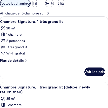
Filtres
Toutes les chambres
1 lit
3+ lits
2 lits
disponibles
pour
Affichage de 10 chambres sur 10
les
Afficher
Une chambre d’hôtel avec un grand lit,
6
Chambre Signature, 1 très grand lit
chambres
toutes
28 m²
les
1 chambre
photos
pour
2 personnes
ce
1 très grand lit
type
Wi-Fi gratuit
de
Plus
Plus de détails
chambre :
de
Chambre
détails
Voir les prix
sur
Signature,
le
1
type
Afficher
Une chambre d’hôtel avec un lit, un bur
très
6
de
Chambre Signature, 1 très grand lit (deluxe, newly
toutes
grand
chambre
refurbished)
Chambre
les
lit
35 m²
Signature,
photos
1
1 chambre
pour
très