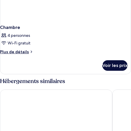
Chambre
4 personnes
Wi-Fi gratuit
Plus
Plus de détails
de
détails
Voir les prix
sur
le
type
Hébergements similaires
de
chambre
The Fullerton Hotel Sydney
Paradox
Chambre