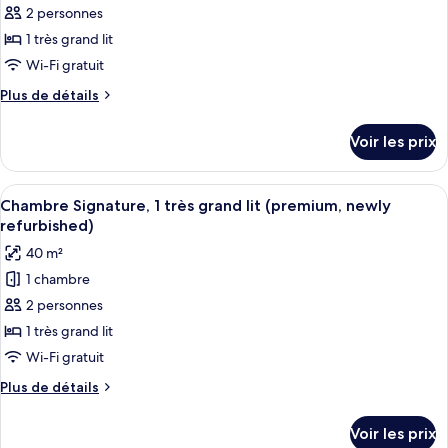
2 personnes
ce
grand
lit
type
1 très grand lit
de
Wi-Fi gratuit
chambre :
Plus
Plus de détails
Chambre
de
Signature,
détails
Voir les prix
sur
1
le
très
type
Afficher
Une chambre d’hôtel comprenant un lit
grand
5
de
Chambre Signature, 1 très grand lit (premium, newly
toutes
chambre
lit
refurbished)
Chambre
les
(deluxe,
40 m²
Signature,
photos
newly
1
1 chambre
pour
refurbished)
très
2 personnes
ce
grand
lit
type
1 très grand lit
(deluxe,
de
Wi-Fi gratuit
newly
chambre :
refurbished)
Plus
Plus de détails
Chambre
de
Signature,
détails
Voir les prix
sur
1