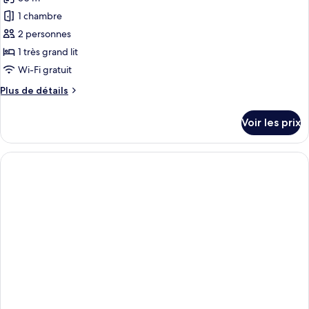
Chambre
les
Signature
1 chambre
photos
(Premium
pour
2 personnes
Corner
ce
King)
1 très grand lit
type
Wi-Fi gratuit
de
Plus
Plus de détails
chambre :
de
Suite
détails
Voir les prix
sur
Junior
le
type
de
chambre
Suite
Junior