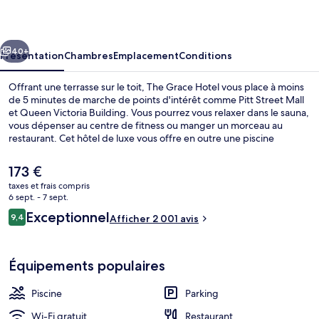
Hotel
cédent
Suivant
40+
Présentation
Chambres
Emplacement
Conditions
Offrant une terrasse sur le toit, The Grace Hotel vous place à moins
de 5 minutes de marche de points d'intérêt comme Pitt Street Mall
et Queen Victoria Building. Vous pourrez vous relaxer dans le sauna,
vous dépenser au centre de fitness ou manger un morceau au
restaurant. Cet hôtel de luxe vous offre en outre une piscine
couverte, un hammam et une terrasse. Les autres voyageurs ne
tarissent pas d'éloges en ce qui concerne la literie de qualité et le
Le
173 €
personnel attentionné. Les transports publics se situent à une
prix
taxes et frais compris
courte distance à pied : Station de métro Wynyard est à 5 min et
actuel
6 sept. - 7 sept.
Station de métro Town Hall, à 8 min.
Piscine couverte
est
Avis
Exceptionnel
9,4
Afficher 2 001 avis
de
9,4 sur 10
voyageurs
173 €.
Équipements populaires
Piscine
Parking
Wi-Fi gratuit
Restaurant