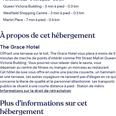
Queen Victoria Building
- 3 min à pied
- 0.3 km
Westfield Shopping Centre
- 3 min à pied
- 0.3 km
Martin Place
- 7 min à pied
- 0.6 km
À propos de cet hébergement
The Grace Hotel
Offrant une terrasse sur le toit, The Grace Hotel vous place à moins de 5
minutes de marche de points d'intérêt comme Pitt Street Mall et Queen
Victoria Building. Vous pourrez vous relaxer dans le sauna, vous
dépenser au centre de fitness ou manger un morceau au restaurant.
Cet hôtel de luxe vous offre en outre une piscine couverte, un hammam
et une terrasse. Les autres voyageurs ne tarissent pas d'éloges en ce qui
concerne la literie de qualité et le personnel attentionné. Les transports
publics se situent à une courte distance à pied : Station de métro
Wynyard est à 5 min et Station de métro Town Hall, à 8 min.
Informations sur le droit de rétractation
Plus d’informations sur cet
hébergement