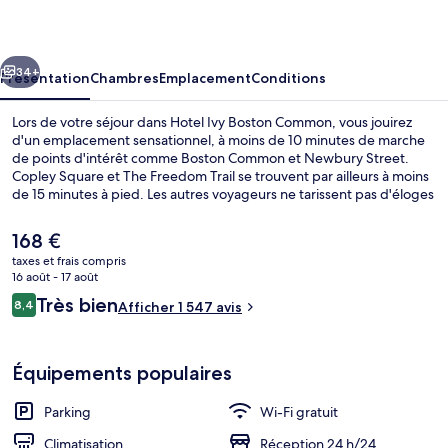
Boston
Common
cédent
Suivant
34+
Présentation
Chambres
Emplacement
Conditions
Lors de votre séjour dans Hotel Ivy Boston Common, vous jouirez
d'un emplacement sensationnel, à moins de 10 minutes de marche
de points d'intérêt comme Boston Common et Newbury Street.
Copley Square et The Freedom Trail se trouvent par ailleurs à moins
de 15 minutes à pied. Les autres voyageurs ne tarissent pas d'éloges
en ce qui concerne le personnel attentionné et le bon rapport
qualité-prix. L'hébergement se situe à une très courte distance à
Le
168 €
pied des transports publics : Station Tufts Medical Center se trouve
prix
taxes et frais compris
à 5 min et Station de métro Boylston, à 5 min.
actuel
16 août - 17 août
Chambre Standard, 1 grand lit | Literie
est
Avis
Très bien
8,4
Afficher 1 547 avis
de
8,4 sur 10
voyageurs
168 €.
Équipements populaires
Parking
Wi-Fi gratuit
Climatisation
Réception 24 h/24