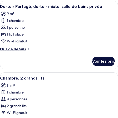
type
Afficher
Une pièce compacte, à plusieurs nivea
grand
5
de
Dortoir Partagé, dortoir mixte, salle de bains privée
toutes
lit
chambre
9 m²
Chambre
les
Standard,
1 chambre
photos
1
pour
1 personne
grand
ce
lit
1 lit 1 place
type
Wi-Fi gratuit
de
Plus
Plus de détails
chambre :
de
Dortoir
détails
Voir les prix
sur
Partagé,
le
dortoir
type
Afficher
Une chambre à coucher avec un lit, un
mixte,
7
de
Chambre, 2 grands lits
toutes
salle
chambre
11 m²
Dortoir
les
de
Partagé,
1 chambre
photos
bains
dortoir
pour
4 personnes
privée
mixte,
ce
salle
2 grands lits
de
type
Wi-Fi gratuit
bains
de