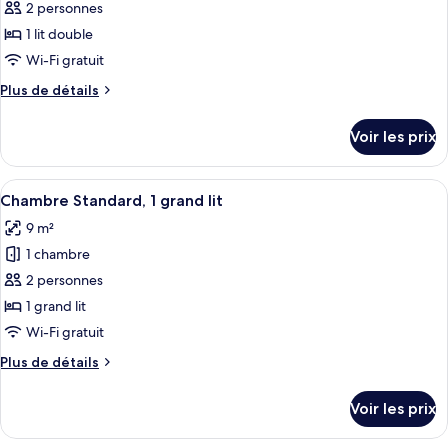
pour
2 personnes
lit
ce
une
1 lit double
place
type
Wi-Fi gratuit
de
Plus
Plus de détails
chambre :
de
Chambre
détails
Voir les prix
sur
Standard,
le
1
type
Afficher
Une chambre à coucher avec un lit, un
lit
5
de
Chambre Standard, 1 grand lit
toutes
double
chambre
9 m²
Chambre
les
Standard,
1 chambre
photos
1
pour
2 personnes
lit
ce
double
1 grand lit
type
Wi-Fi gratuit
de
Plus
Plus de détails
chambre :
de
Chambre
détails
Voir les prix
sur
Standard,
le
1