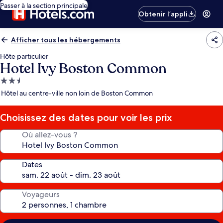
Passer à la section principale
Obtenir l’appli
Afficher tous les hébergements
Hôte particulier
Hotel Ivy Boston Common
Hébergement
2.5 étoiles
Hôtel au centre-ville non loin de Boston Common
Choisissez des dates pour voir les prix
Où allez-vous ?
Dates
Voyageurs