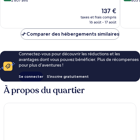
sur
sur
2 807 avis
Back
803 
10,
10,
Bay
Le
137 €
Merveilleux,
Très
nouveau
2 807 avis
bien,
taxes et frais compris
prix
16 août - 17 août
803 avis
est
de
Comparer des hébergements similaires
137 €
Connectez-vous pour découvrir les réductions et les
avantages dont vous pouvez bénéficier. Plus de récompenses
pour plus d’aventures !
Se connecter
S’inscrire gratuitement
À propos du quartier