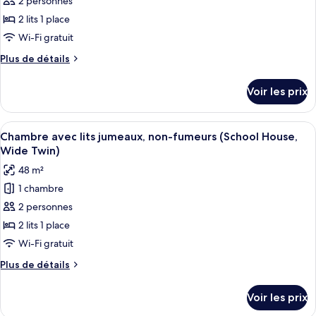
pour
2 personnes
Hollywood
jumeaux,
ce
non-
2 lits 1 place
Twin)
fumeurs
type
Wi-Fi gratuit
(School
de
House,
Plus
Plus de détails
chambre :
Hollywood
de
Chambre
Twin)
détails
Voir les prix
sur
avec
le
lits
type
Afficher
Une chambre d’hôtel avec deux lits, u
jumeaux,
7
de
Chambre avec lits jumeaux, non-fumeurs (School House,
toutes
non-
chambre
Wide Twin)
Chambre
les
fumeurs
48 m²
avec
photos
(School
lits
1 chambre
pour
House)
jumeaux,
2 personnes
ce
non-
fumeurs
type
2 lits 1 place
(School
de
Wi-Fi gratuit
House)
chambre :
Plus
Plus de détails
Chambre
de
avec
détails
Voir les prix
sur
lits
le