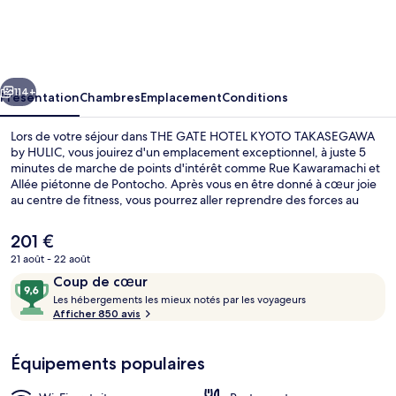
GATE
HOTEL
KYOTO
cédent
Suivant
TAKASEGAWA
114+
Présentation
Chambres
Emplacement
Conditions
by
Lors de votre séjour dans THE GATE HOTEL KYOTO TAKASEGAWA
HULIC
by HULIC, vous jouirez d'un emplacement exceptionnel, à juste 5
minutes de marche de points d'intérêt comme Rue Kawaramachi et
Allée piétonne de Pontocho. Après vous en être donné à cœur joie
au centre de fitness, vous pourrez aller reprendre des forces au
restaurant ou vous détendre autour d'un verre au bar/salon. Marché
Nishiki et Rue Shijō se trouvent par ailleurs à moins de 10 minutes à
Le
201 €
pied. Les autres voyageurs adorent le personnel attentionné et
prix
21 août - 22 août
l'emplacement. L'hébergement se situe à une très courte distance à
actuel
pied des transports publics : Station de métro Sanjō Keihan se
Avis
9,6
Coup de cœur
Extérieur
est
trouve à 7 min et Gare de Shiyakusho-mae, à 9 min.
voyageurs
L
sur
Les hébergements les mieux notés par les voyageurs
de
e
Afficher 850 avis
201 €.
10,
s
Coup
de
Équipements populaires
h
cœur
é
b