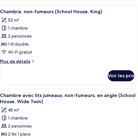
jumeaux,
type
Afficher
Une chambre d’hôtel avec un grand lit
non-
7
de
Chambre, non-fumeurs (School House, King)
toutes
chambre
fumeurs
52 m²
Chambre
les
(School
avec
1 chambre
photos
House,
lits
pour
2 personnes
Wide
jumeaux,
ce
non-
1 lit double
Twin)
fumeurs
type
Wi-Fi gratuit
(School
de
House,
Plus
Plus de détails
chambre :
Wide
de
Chambre,
Twin)
détails
Voir les prix
sur
non-
le
fumeurs
type
Afficher
Une chambre d’hôtel avec deux lits, d
(School
7
de
Chambre avec lits jumeaux, non-fumeurs, en angle (School
toutes
House,
chambre
House, Wide Twin)
Chambre,
les
King)
48 m²
non-
photos
fumeurs
1 chambre
pour
(School
2 personnes
ce
House,
King)
type
2 lits 1 place