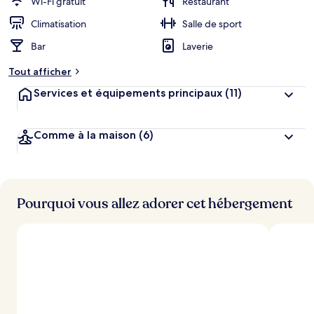
Wi-Fi gratuit
Restaurant
e
r
Climatisation
Salle de sport
g
Bar
Laverie
e
m
Tout afficher
e
n
Services et équipements principaux
(11)
t
s
Comme à la maison
(6)
l
e
s
m
i
Pourquoi vous allez adorer cet hébergement
e
u
x
n
o
t
é
s