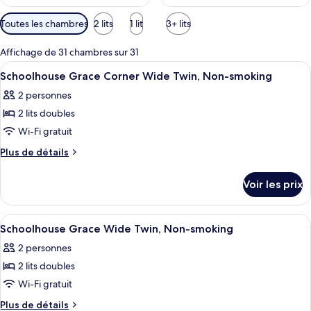
Filtres
Toutes les chambres
2 lits
1 lit
3+ lits
disponibles
pour
Affichage de 31 chambres sur 31
les
Afficher
Une chambre d’hôtel avec deux lits, de
3
Schoolhouse Grace Corner Wide Twin, Non-smoking
chambres
toutes
2 personnes
les
2 lits doubles
photos
pour
Wi-Fi gratuit
ce
Plus
Plus de détails
type
de
détails
de
Voir les prix
sur
chambre :
le
Schoolhouse
type
Afficher
Une chambre d’hôtel avec deux lits, un
3
Grace
de
Schoolhouse Grace Wide Twin, Non-smoking
toutes
chambre
Corner
2 personnes
Schoolhouse
les
Wide
Grace
2 lits doubles
photos
Twin,
Corner
pour
Wi-Fi gratuit
Wide
Non-
ce
Twin,
Plus
Plus de détails
smoking