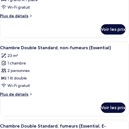
type
de
Wi-Fi gratuit
chambre :
Plus
Plus de détails
Chambre
de
Simple
détails
Voir les prix
sur
Standard,
le
non-
type
Afficher
Une chambre d’hôtel moderne dotée d’un
fumeurs
7
de
Chambre Double Standard, non-fumeurs (Essential)
toutes
chambre
(Modest,
23 m²
Chambre
les
Shower
Simple
1 chambre
photos
Only)
Standard,
pour
2 personnes
non-
ce
fumeurs
1 lit double
(Modest,
type
Wi-Fi gratuit
Shower
de
Only)
Plus
Plus de détails
chambre :
de
Chambre
détails
Voir les prix
sur
Double
le
Standard,
type
Afficher
Une chambre d’hôtel moderne dotée d’un
non-
7
de
Chambre Double Standard, fumeurs (Essential, E-