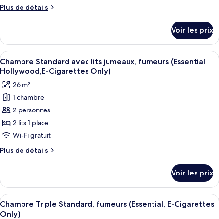
chambre :
Plus
Plus de détails
Chambre
de
Standard
détails
Voir les prix
sur
avec
le
lits
type
Afficher
Couette en duvet d'oie, coffres-forts
jumeaux,
7
de
Chambre Standard avec lits jumeaux, fumeurs (Essential
toutes
chambre
non-
Hollywood,E-Cigarettes Only)
Chambre
les
fumeurs
26 m²
Standard
photos
(Essential
avec
1 chambre
pour
Hollywood)
lits
2 personnes
ce
jumeaux,
non-
type
2 lits 1 place
fumeurs
de
Wi-Fi gratuit
(Essential
chambre :
Hollywood)
Plus
Plus de détails
Chambre
de
Standard
détails
Voir les prix
sur
avec
le
lits
type
Afficher
Une chambre d’hôtel avec deux lits, un
jumeaux,
6
de
Chambre Triple Standard, fumeurs (Essential, E-Cigarettes
toutes
chambre
fumeurs
Only)