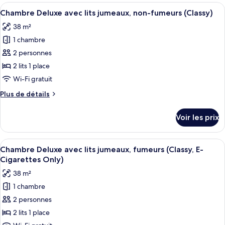
type
Afficher
Une chambre d’hôtel avec deux lits, un
(Classy
7
de
Chambre Deluxe avec lits jumeaux, non-fumeurs (Classy)
toutes
King,
chambre
38 m²
Chambre
les
E-
Deluxe,
1 chambre
photos
Cigarettes
fumeurs
pour
2 personnes
Only)
(Classy
ce
King,
2 lits 1 place
E-
type
Wi-Fi gratuit
Cigarettes
de
Only)
Plus
Plus de détails
chambre :
de
Chambre
détails
Voir les prix
sur
Deluxe
le
avec
type
Afficher
Une chambre d’hôtel avec deux lits, un
lits
7
de
Chambre Deluxe avec lits jumeaux, fumeurs (Classy, E-
toutes
jumeaux,
chambre
Cigarettes Only)
Chambre
les
non-
38 m²
Deluxe
photos
fumeurs
avec
1 chambre
pour
(Classy)
lits
2 personnes
ce
jumeaux,
non-
type
2 lits 1 place
fumeurs
de