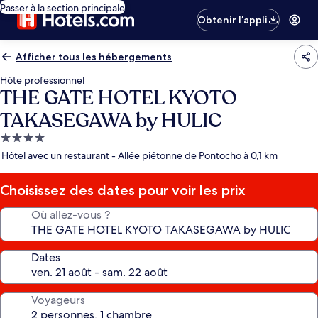
Passer à la section principale
Obtenir l’appli
Afficher tous les hébergements
Hôte professionnel
THE GATE HOTEL KYOTO
TAKASEGAWA by HULIC
Hébergement
4.0 étoiles
Hôtel avec un restaurant - Allée piétonne de Pontocho à 0,1 km
Choisissez des dates pour voir les prix
Où allez-vous ?
Dates
Voyageurs