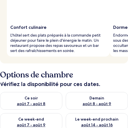
p
a
r
Confort culinaire
Dormez
l
L'hôtel sert des plats préparés à la commande petit
Endorme
e
déjeuner pour faire le plein d'énergie le matin. Un
sous des
s
restaurant propose des repas savoureux et un bar
occultan
sert des rafraîchissements en soirée.
les mas
v
o
y
a
g
Options de chambre
e
u
Vérifiez la disponibilité pour ces dates.
r
s
Vérifier la disponibilité pour ce soir août 7 - août 8
Vérifier la disponibilité pour 
Ce soir
Demain
août 7 - août 8
août 8 - août 9
Vérifier la disponibilité pour ce week-end août 7 - août 9
Vérifier la disponibilité pour 
Ce week-end
Le week-end prochain
août 7 - août 9
août 14 - août 16