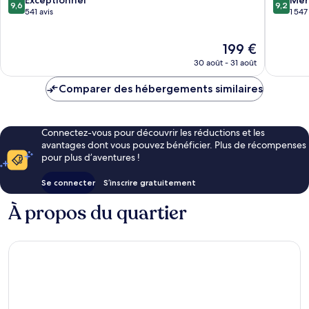
Exceptionnel
Mer
9,6
9,2
Centre-
sur
sur
541 avis
1 547
ville
10,
10,
de
Exceptionnel,
Merveill
Le
199 €
Kyoto
541 avis
1 547 avi
nouveau
30 août - 31 août
prix
est
Comparer des hébergements similaires
de
199 €
Connectez-vous pour découvrir les réductions et les
avantages dont vous pouvez bénéficier. Plus de récompenses
pour plus d’aventures !
Se connecter
S’inscrire gratuitement
À propos du quartier