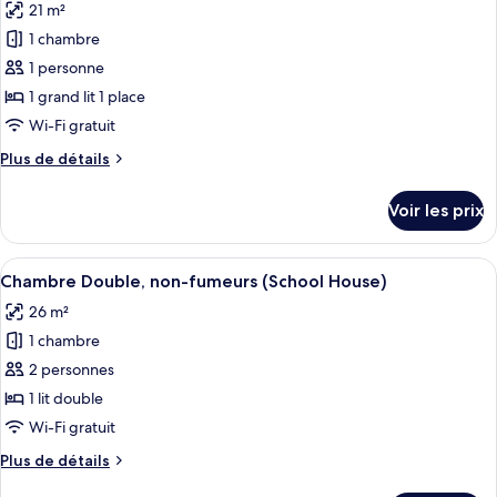
King
21 m²
non-
photos
bed)
fumeurs
1 chambre
pour
(School
1 personne
ce
House,
King
type
1 grand lit 1 place
bed)
de
Wi-Fi gratuit
chambre :
Plus
Plus de détails
Chambre
de
Double,
détails
Voir les prix
sur
non-
le
fumeurs
type
Afficher
Une chambre d’hôtel moderne équipée d
(School
6
de
Chambre Double, non-fumeurs (School House)
toutes
chambre
House,
26 m²
Chambre
les
Semi
Double,
1 chambre
photos
Double)
non-
pour
2 personnes
fumeurs
ce
(School
1 lit double
House,
type
Wi-Fi gratuit
Semi
de
Double)
Plus
Plus de détails
chambre :
de