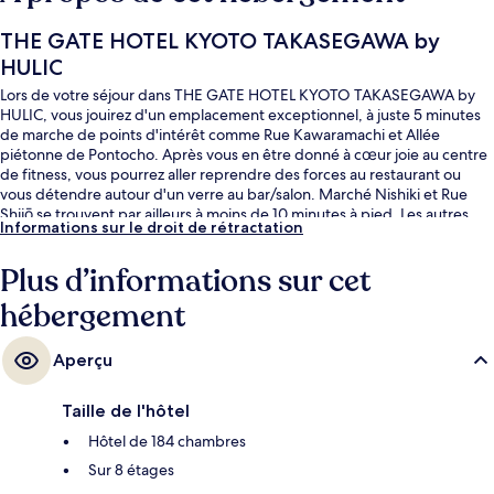
THE GATE HOTEL KYOTO TAKASEGAWA by
HULIC
Lors de votre séjour dans THE GATE HOTEL KYOTO TAKASEGAWA by
HULIC, vous jouirez d'un emplacement exceptionnel, à juste 5 minutes
de marche de points d'intérêt comme Rue Kawaramachi et Allée
piétonne de Pontocho. Après vous en être donné à cœur joie au centre
de fitness, vous pourrez aller reprendre des forces au restaurant ou
vous détendre autour d'un verre au bar/salon. Marché Nishiki et Rue
Shijō se trouvent par ailleurs à moins de 10 minutes à pied. Les autres
Informations sur le droit de rétractation
voyageurs adorent le personnel attentionné et l'emplacement.
L'hébergement se situe à une très courte distance à pied des transports
Plus d’informations sur cet
publics : Station de métro Sanjō Keihan se trouve à 7 min et Gare de
Shiyakusho-mae, à 9 min.
hébergement
Aperçu
Taille de l'hôtel
Hôtel de 184 chambres
Sur 8 étages