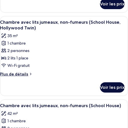
Chambre
détails
Voir les prix
sur
Double,
le
non-
type
Afficher
Une chambre d’hôtel moderne avec un g
fumeurs
6
de
Chambre avec lits jumeaux, non-fumeurs (School House,
toutes
(School
chambre
Hollywood Twin)
Chambre
les
House)
35 m²
Double,
photos
non-
1 chambre
pour
fumeurs
2 personnes
ce
(School
House)
type
2 lits 1 place
de
Wi-Fi gratuit
chambre :
Plus
Plus de détails
Chambre
de
avec
détails
Voir les prix
sur
lits
le
jumeaux,
type
Afficher
Une chambre d’hôtel avec deux lits, un
non-
7
de
Chambre avec lits jumeaux, non-fumeurs (School House)
toutes
chambre
fumeurs
42 m²
Chambre
les
(School
avec
1 chambre
photos
House,
lits