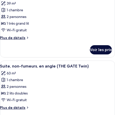
les
non-
39 m²
1
photos
fumeurs
très
1 chambre
pour
(Cinema)
grand
2 personnes
ce
lit,
non-
type
1 très grand lit
fumeurs
de
Wi-Fi gratuit
(Cinema)
chambre :
Plus
Plus de détails
Chambre,
de
1
détails
Voir les prix
sur
très
le
grand
type
Afficher
Un salon moderne doté d’une grande fe
lit,
10
de
Suite, non-fumeurs, en angle (THE GATE Twin)
toutes
chambre
fumeurs
63 m²
Chambre,
les
(Cinema,
1
1 chambre
photos
E-
très
pour
2 personnes
Cigarettes
grand
ce
lit,
2 lits doubles
Only)
fumeurs
type
Wi-Fi gratuit
(Cinema,
de
E-
Plus
Plus de détails
chambre :
Cigarettes
de