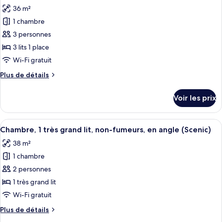
Chambre
les
(Essential
36 m²
Standard
photos
Hollywood,E-
avec
1 chambre
pour
Cigarettes
lits
3 personnes
ce
jumeaux,
Only)
fumeurs
type
3 lits 1 place
(Essential
de
Wi-Fi gratuit
Hollywood,E-
chambre :
Cigarettes
Plus
Plus de détails
Chambre
Only)
de
Triple
détails
Voir les prix
sur
Standard,
le
fumeurs
type
Afficher
Une chambre d’hôtel avec un grand lit, 
(Essential,
7
de
Chambre, 1 très grand lit, non-fumeurs, en angle (Scenic)
toutes
chambre
E-
38 m²
Chambre
les
Cigarettes
Triple
1 chambre
photos
Only)
Standard,
pour
2 personnes
fumeurs
ce
(Essential,
1 très grand lit
E-
type
Wi-Fi gratuit
Cigarettes
de
Only)
Plus
Plus de détails
chambre :
de