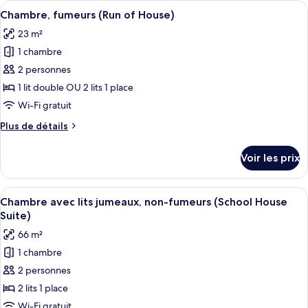
Afficher
Couette en duvet d'oie, coffres-forts
(Run
7
de
Chambre, fumeurs (Run of House)
toutes
of
chambre
23 m²
Chambre,
les
House)
non-
1 chambre
photos
fumeurs
pour
2 personnes
(Run
ce
of
1 lit double OU 2 lits 1 place
House)
type
Wi-Fi gratuit
de
Plus
Plus de détails
chambre :
de
Chambre,
détails
Voir les prix
sur
fumeurs
le
(Run
type
Afficher
Une chambre d’hôtel avec deux lits, un
of
9
de
Chambre avec lits jumeaux, non-fumeurs (School House
toutes
House)
chambre
Suite)
Chambre,
les
66 m²
fumeurs
photos
(Run
1 chambre
pour
of
2 personnes
ce
House)
type
2 lits 1 place
de
Wi-Fi gratuit