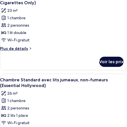
toutes
fumeurs
chambre
Cigarettes Only)
Chambre
les
(Essential)
23 m²
Double
photos
Standard,
1 chambre
pour
non-
2 personnes
ce
fumeurs
(Essential)
type
1 lit double
de
Wi-Fi gratuit
chambre :
Plus
Plus de détails
Chambre
de
Double
détails
Voir les prix
sur
Standard,
le
fumeurs
type
Afficher
Couette en duvet d'oie, coffres-forts
(Essential,
7
de
Chambre Standard avec lits jumeaux, non-fumeurs
toutes
chambre
E-
(Essential Hollywood)
Chambre
les
Cigarettes
26 m²
Double
photos
Only)
Standard,
1 chambre
pour
fumeurs
2 personnes
ce
(Essential,
E-
type
2 lits 1 place
Cigarettes
de
Wi-Fi gratuit
Only)