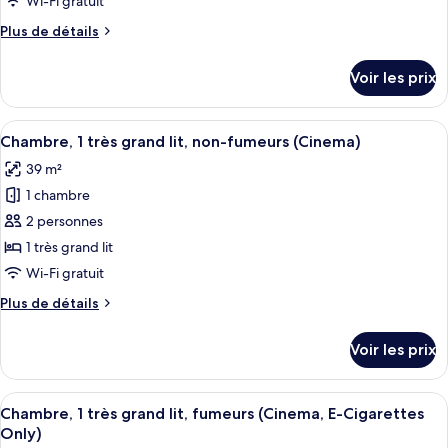
Wi-Fi gratuit
(Classy)
chambre :
Plus
Plus de détails
Chambre
de
Deluxe
détails
Voir les prix
sur
avec
le
lits
type
Afficher
Une chambre d’hôtel moderne dotée d’u
jumeaux,
8
de
Chambre, 1 très grand lit, non-fumeurs (Cinema)
toutes
chambre
fumeurs
39 m²
Chambre
les
(Classy,
Deluxe
1 chambre
photos
E-
avec
pour
2 personnes
Cigarettes
lits
ce
jumeaux,
1 très grand lit
Only)
fumeurs
type
Wi-Fi gratuit
(Classy,
de
E-
Plus
Plus de détails
chambre :
Cigarettes
de
Chambre,
Only)
détails
Voir les prix
sur
1
le
très
type
Afficher
Une chambre d’hôtel moderne dotée d’u
grand
8
de
Chambre, 1 très grand lit, fumeurs (Cinema, E-Cigarettes
toutes
lit,
chambre
Only)
Chambre,