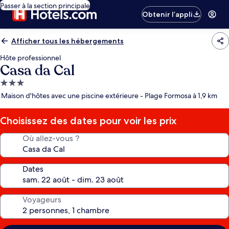
Passer à la section principale
Obtenir l’appli
Afficher tous les hébergements
Hôte professionnel
Casa da Cal
Hébergement
3.0 étoiles
Maison d'hôtes avec une piscine extérieure - Plage Formosa à 1,9 km
Choisissez des dates pour voir les prix
Où allez-vous ?
Dates
Voyageurs