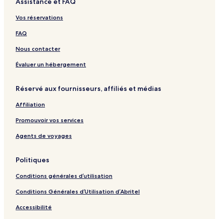
Assistance et FAQ
o
M
a
L
t
S
l
i
A
l
a
y
o
i
p
a
e
t
Vos réservations
i
d
b
c
a
n
l
d
e
o
H
t
a
FAQ
a
i
s
o
i
n
y
r
l
c
t
Nous contacter
a
i
H
i
d
o
c
Évaluer un hébergement
a
l
H
y
i
o
Réservé aux fournisseurs, affiliés et médias
d
l
a
i
Affiliation
y
d
a
Promouvoir vos services
y
Agents de voyages
Politiques
Conditions générales d’utilisation
Conditions Générales d’Utilisation d’Abritel
Accessibilité