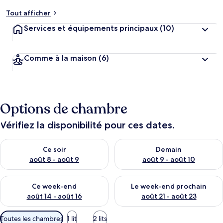
Tout afficher
Services et équipements principaux
(10)
Comme à la maison
(6)
Options de chambre
Vérifiez la disponibilité pour ces dates.
Vérifier la disponibilité pour ce soir août 8 - août 9
Vérifier la disponibilité pour 
Ce soir
Demain
août 8 - août 9
août 9 - août 10
Vérifier la disponibilité pour ce week-end août 14 - août 16
Vérifier la disponibilité pour
Ce week-end
Le week-end prochain
août 14 - août 16
août 21 - août 23
Filtres
Toutes les chambres
1 lit
2 lits