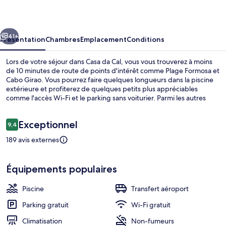
Cal
cédent
Suivant
41+
Présentation
Chambres
Emplacement
Conditions
Lors de votre séjour dans Casa da Cal, vous vous trouverez à moins
de 10 minutes de route de points d'intérêt comme Plage Formosa et
Cabo Girao. Vous pourrez faire quelques longueurs dans la piscine
extérieure et profiterez de quelques petits plus appréciables
comme l'accès Wi-Fi et le parking sans voiturier. Parmi les autres
petits avantages de cet hébergement figurent une terrasse et un
jardin.
Avis
Exceptionnel
9,4
9,4 sur 10
voyageurs
189 avis externes
Jardin
Équipements populaires
Piscine
Transfert aéroport
Parking gratuit
Wi-Fi gratuit
Climatisation
Non-fumeurs