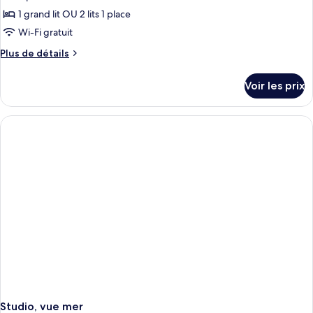
1 grand lit OU 2 lits 1 place
Wi-Fi gratuit
Plus
Plus de détails
de
détails
Voir les prix
sur
le
type
de
chambre
Chambre
Double
ou
avec
lits
jumeaux,
vue
partielle
sur
la
mer
Studio, vue mer