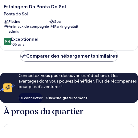
Estalagem
Estalagem Da Ponta Do Sol
Da
Ponta do Sol
Ponta
Piscine
Spa
Do
Animaux de compagnie
Parking gratuit
Sol
admis
Ponta
9.4
do
Exceptionnel
9,4
sur
Sol
106 avis
10,
Exceptionnel,
Comparer des hébergements similaires
106 avis
Connectez-vous pour découvrir les réductions et les
avantages dont vous pouvez bénéficier. Plus de récompenses
pour plus d’aventures !
Se connecter
S’inscrire gratuitement
À propos du quartier