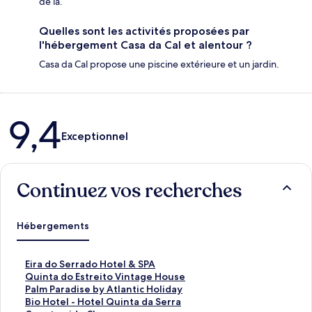
de là.
Quelles sont les activités proposées par
l'hébergement Casa da Cal et alentour ?
Casa da Cal propose une piscine extérieure et un jardin.
Avis
9,4
Exceptionnel
Continuez vos recherches
Hébergements
L
Eira do Serrado Hotel & SPA
i
L
Quinta do Estreito Vintage House
e
i
L
Palm Paradise by Atlantic Holiday
n
e
i
L
Bio Hotel - Hotel Quinta da Serra