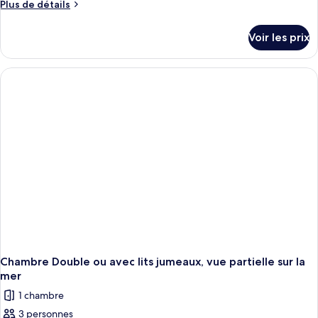
Plus
Plus de détails
de
détails
Voir les prix
sur
le
type
de
chambre
Chambre
Double
ou
avec
lits
jumeaux,
vue
jardin
Chambre Double ou avec lits jumeaux, vue partielle sur la
mer
1 chambre
3 personnes