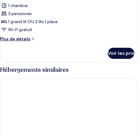
1 chambre
3 personnes
1 grand lit OU 2 lits 1 place
Wi-Fi gratuit
Plus
Plus de détails
de
détails
Voir les prix
sur
le
type
Hébergements similaires
de
chambre
Estalagem Da Ponta Do Sol
Studio,
vue
mer