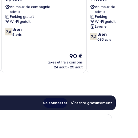
Opladen
Leverkusen
Animaux de compagnie
Animaux de compagnie
Wiesdorf
admis
admis
Parking gratuit
Parking
Wi-Fi gratuit
Wi-Fi gratuit
Laverie
7.6
Bien
7,6
7.2
Bien
sur
8 avis
7,2
sur
693 avis
10,
10,
Bien,
Bien,
8 avis
Le
90 €
693 avis
u
nouveau
taxes et frais compris
tax
prix
24 août - 25 août
est
de
90 €
Se connecter
S’inscrire gratuitement