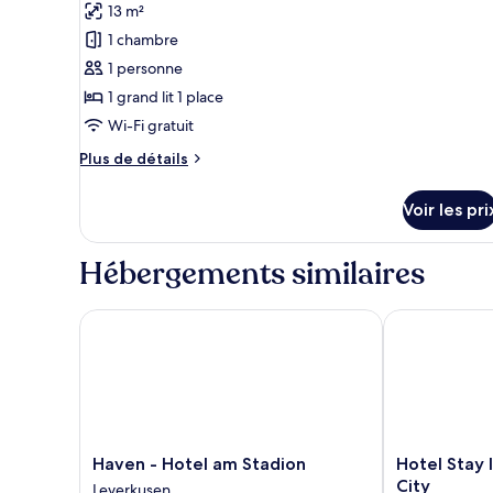
photos
13 m²
pour
1 chambre
ce
1 personne
type
1 grand lit 1 place
de
Wi-Fi gratuit
chambre :
Chambre
Plus
Plus de détails
Simple
de
détails
Voir les pri
sur
le
type
Hébergements similaires
de
chambre
Chambre
Haven - Hotel am Stadion
Hotel Stay In
Simple
Haven
Hotel
Haven - Hotel am Stadion
Hotel Stay 
-
Stay
City
Leverkusen