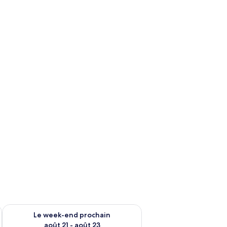
insonorisées
-end août 14 - août 16
Vérifier la disponibilité pour le week-end prochain août 21 - 
Le week-end prochain
août 21 - août 23