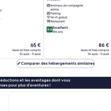
Hotel
Animaux de compagnie
Wiesdorf
admis
et
Parking
Wi-Fi gratuit
s
Restaurant
8.8
Excellent
8,8
sur
186 avis
10,
Excellent,
Le
Le
65 €
86 €
186 avis
nouveau
nouvea
taxes et frais compris
taxes et frais compris
prix
prix
10 août - 11 août
10 août - 11 août
est
est
de
de
Comparer des hébergements similaires
65 €
86 €
réductions et les avantages dont vous
ses pour plus d’aventures !