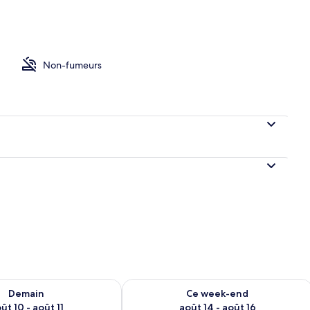
e Supérieure | Literie de qualité supérieure, rideaux occultants, chambres 
Non-fumeurs
sponibilité pour demain août 10 - août 11
Vérifier la disponibilité pour ce week
Demain
Ce week-end
ût 10 - août 11
août 14 - août 16