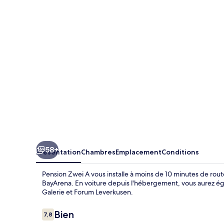
A
58+
Présentation
Chambres
Emplacement
Conditions
Pension Zwei A vous installe à moins de 10 minutes de ro
BayArena. En voiture depuis l'hébergement, vous aurez ég
Galerie et Forum Leverkusen.
Avis
Bien
7,8
7,8 sur 10
voyageurs