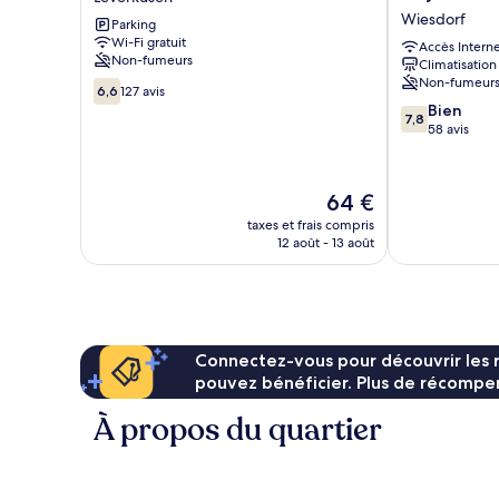
Hotel
Inn
Wiesdorf
Parking
am
Köln
Wi-Fi gratuit
Stadion
Leverkusen
Accès Intern
Non-fumeurs
Climatisation
Leverkusen
City
Non-fumeur
6.6
Wiesdorf
6,6
127 avis
sur
7.8
Bien
7,8
10,
sur
58 avis
127 avis
10,
Bien,
58 avis
Le
64 €
nouveau
taxes et frais compris
prix
12 août - 13 août
est
de
64 €
Connectez-vous pour découvrir les 
pouvez bénéficier. Plus de récompen
À propos du quartier