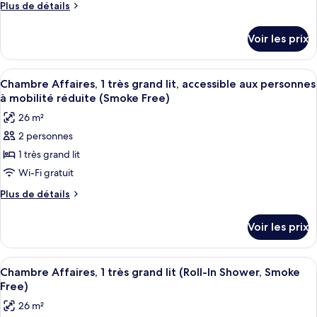
de
Plus
Plus de détails
Free)
&
chambre :
de
Snack,
détails
Chambre
Smoke
Voir les prix
sur
Free)
Standard,
le
2
type
Afficher
Bureau, espace de travail pour ordina
4
lits
de
Chambre Affaires, 1 très grand lit, accessible aux personnes
toutes
chambre
doubles
à mobilité réduite (Smoke Free)
Chambre
les
(Roll-
26 m²
Standard,
photos
In
2
2 personnes
pour
lits
Shower,
1 très grand lit
ce
doubles
Smoke
(Roll-
type
Wi-Fi gratuit
Free)
In
de
Plus
Plus de détails
Shower,
chambre :
de
Smoke
détails
Chambre
Free)
Voir les prix
sur
Affaires,
le
1
type
Afficher
Bureau, espace de travail pour ordina
4
très
de
Chambre Affaires, 1 très grand lit (Roll-In Shower, Smoke
toutes
chambre
grand
Free)
Chambre
les
lit,
26 m²
Affaires,
photos