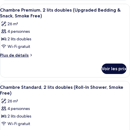
1
type
Afficher
Une chambre d’hôtel avec deux lits, u
7
très
de
Chambre Premium, 2 lits doubles (Upgraded Bedding &
toutes
chambre
grand
Snack, Smoke Free)
Chambre
les
lit
26 m²
Premium,
photos
(Upgraded
1
4 personnes
pour
très
Bedding
2 lits doubles
ce
grand
&
lit
type
Wi-Fi gratuit
Snack,
(Upgraded
de
Plus
Plus de détails
Smoke
Bedding
chambre :
de
&
Free)
détails
Chambre
Snack,
Voir les prix
sur
Smoke
Premium,
le
Free)
2
type
Afficher
Une chambre d’hôtel avec deux lits, u
4
lits
de
Chambre Standard, 2 lits doubles (Roll-In Shower, Smoke
toutes
chambre
doubles
Free)
Chambre
les
(Upgraded
26 m²
Premium,
photos
Bedding
2
4 personnes
pour
lits
&
2 lits doubles
ce
doubles
Snack,
(Upgraded
type
Wi-Fi gratuit
Smoke
Bedding