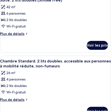
Suite, 2 lits doubles (Smoke Free)
toutes
chambre
grand
42 m²
Suite,
les
lit
1
6 personnes
photos
(Smoke
très
pour
2 lits doubles
Free)
grand
ce
lit
Wi-Fi gratuit
(Smoke
type
Plus
Plus de détails
Free)
de
de
chambre :
détails
Voir les prix
sur
Suite,
le
2
type
Afficher
Une chambre d’hôtel avec deux lits, u
lits
4
de
Chambre Standard, 2 lits doubles, accessible aux personnes
toutes
chambre
doubles
à mobilité réduite, non-fumeurs
Suite,
les
(Smoke
26 m²
2
photos
Free)
lits
4 personnes
pour
doubles
2 lits doubles
ce
(Smoke
Free)
type
Wi-Fi gratuit
de
Plus
Plus de détails
chambre :
de
détails
Chambre