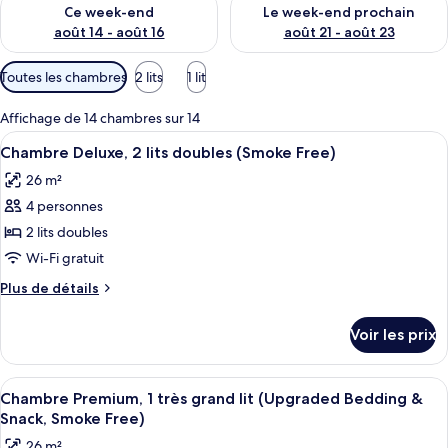
Vérifier la disponibilité pour ce week-end août 14 - août 16
Vérifier la disponibilité pour
Ce week-end
Le week-end prochain
août 14 - août 16
août 21 - août 23
Filtres
Toutes les chambres
2 lits
1 lit
disponibles
pour
Affichage de 14 chambres sur 14
les
Afficher
Une chambre d’hôtel avec deux lits, u
7
Chambre Deluxe, 2 lits doubles (Smoke Free)
chambres
toutes
26 m²
les
4 personnes
photos
pour
2 lits doubles
ce
Wi-Fi gratuit
type
Plus
Plus de détails
de
de
chambre :
détails
Voir les prix
sur
Chambre
le
Deluxe,
type
Afficher
Une chambre d’hôtel avec un grand lit
2
7
de
Chambre Premium, 1 très grand lit (Upgraded Bedding &
toutes
chambre
lits
Snack, Smoke Free)
Chambre
les
doubles
26 m²