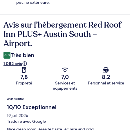
piscine extérieure.
Avis sur l’hébergement Red Roof
Avis
Inn PLUS+ Austin South –
Airport.
Très bien
8,0
1 082 avis
7,8
7,0
8,2
Propreté
Services et
Personnel et service
équipements
Avis
Avis vérifié
10/10 Exceptionnel
19 juil. 2026
Traduire avec Google
Nice clean room. Area felt safe. Ac nice and cold.