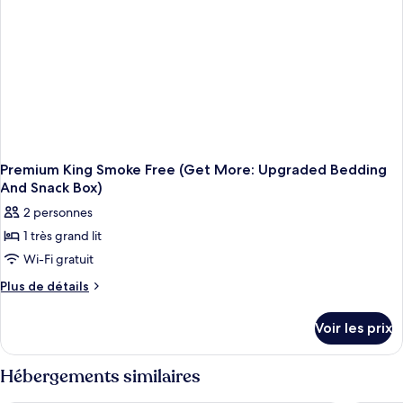
Business
King
Smoke
Free
Premium King Smoke Free (Get More: Upgraded Bedding
And Snack Box)
2 personnes
1 très grand lit
Wi-Fi gratuit
Plus
Plus de détails
de
détails
Voir les prix
sur
le
type
Hébergements similaires
de
chambre