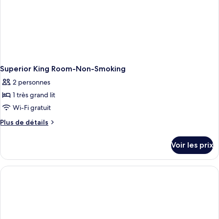
lit
(Smoke
Free)
Superior King Room-Non-Smoking
2 personnes
1 très grand lit
Wi-Fi gratuit
Plus
Plus de détails
de
détails
Voir les prix
sur
le
type
de
chambre
Superior
King
Room-
Non-