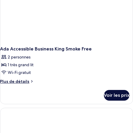
Smoking
Ada Accessible Business King Smoke Free
2 personnes
1 très grand lit
Wi-Fi gratuit
Plus
Plus de détails
de
détails
Voir les prix
sur
le
type
de
chambre
Ada
Accessible