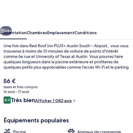
Roof
Inn
PLUS+
cédent
Suivant
Austin
28+
Présentation
Chambres
Emplacement
Conditions
South
Une fois dans Red Roof Inn PLUS+ Austin South – Airport., vous vous
–
trouverez à moins de 10 minutes de voiture de points d'intérêt
comme 6e rue et University of Texas at Austin. Vous pourrez faire
Airport.
quelques longueurs dans la piscine extérieure et profiterez de
quelques petits plus appréciables comme l'accès Wi-Fi et le parking
sans voiturier. En voiture depuis l'hébergement, vous aurez
également vite rejoint des sites comme Zilker Park et South
Le
56 €
Congress Avenue. Les autres voyageurs adorent le personnel
prix
taxes et frais compris
attentionné.
actuel
16 août - 17 août
Hall
est
Avis
Très bien
8,0
Afficher 1 082 avis
de
8,0 sur 10
voyageurs
56 €.
Équipements populaires
Piscine
Animaux de compagnie