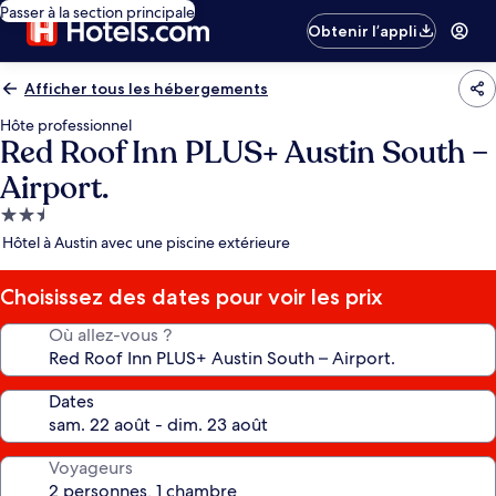
Passer à la section principale
Obtenir l’appli
Afficher tous les hébergements
Hôte professionnel
Red Roof Inn PLUS+ Austin South –
Airport.
Hébergement
2.5 étoiles
Hôtel à Austin avec une piscine extérieure
Choisissez des dates pour voir les prix
Où allez-vous ?
Dates
Voyageurs