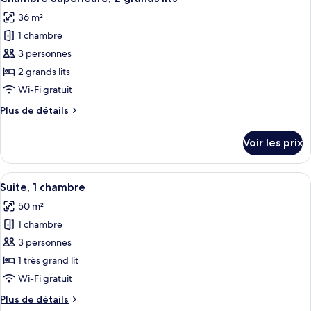
toutes
grand
chambre
36 m²
Chambre
les
lit
Supérieure,
1 chambre
photos
1
pour
3 personnes
très
ce
grand
2 grands lits
lit
type
Wi-Fi gratuit
de
Plus
Plus de détails
chambre :
de
Chambre
détails
Voir les prix
sur
Supérieure,
le
2
type
Afficher
Une chambre d’hôtel au design moderne,
grands
7
de
Suite, 1 chambre
toutes
lits
chambre
50 m²
Chambre
les
Supérieure,
1 chambre
photos
2
pour
3 personnes
grands
ce
lits
1 très grand lit
type
Wi-Fi gratuit
de
Plus
Plus de détails
chambre :
de