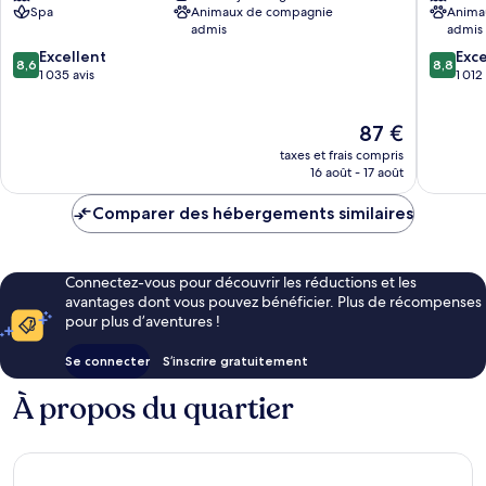
Spa
Animaux de compagnie
Anima
Centre-
admis
admis
ville
8.6
8.8
Excellent
de
Exce
8,6
8,8
sur
sur
1 035 avis
Prague
1 012
10,
10,
Excellent,
Excellen
Le
87 €
1 035 avis
1 012 avi
nouveau
taxes et frais compris
prix
16 août - 17 août
est
de
Comparer des hébergements similaires
87 €
Connectez-vous pour découvrir les réductions et les
avantages dont vous pouvez bénéficier. Plus de récompenses
pour plus d’aventures !
Se connecter
S’inscrire gratuitement
À propos du quartier