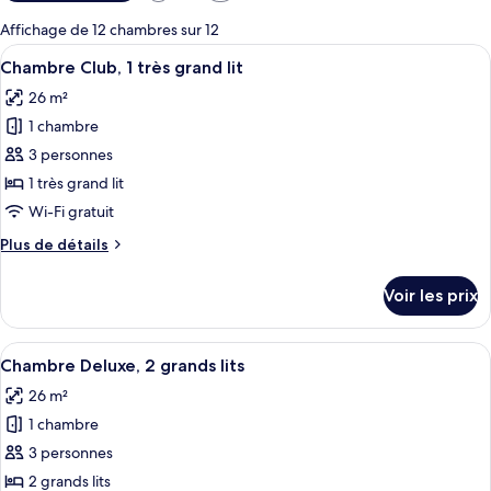
disponibles
pour
Affichage de 12 chambres sur 12
les
Afficher
Une chambre d’hôtel moderne avec un gr
10
Chambre Club, 1 très grand lit
chambres
toutes
26 m²
les
1 chambre
photos
pour
3 personnes
ce
1 très grand lit
type
Wi-Fi gratuit
de
Plus
Plus de détails
chambre :
de
Chambre
détails
Voir les prix
sur
Club,
le
1
type
Afficher
Une chambre d’hôtel avec deux lits, u
très
7
de
Chambre Deluxe, 2 grands lits
toutes
grand
chambre
26 m²
Chambre
les
lit
Club,
1 chambre
photos
1
pour
3 personnes
très
ce
grand
2 grands lits