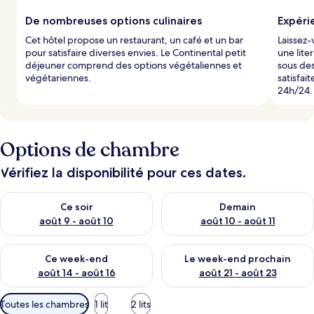
De nombreuses options culinaires
Expéri
Cet hôtel propose un restaurant, un café et un bar
Laissez-
pour satisfaire diverses envies. Le Continental petit
une lite
déjeuner comprend des options végétaliennes et
sous des
végétariennes.
satisfai
24h/24.
Options de chambre
Vérifiez la disponibilité pour ces dates.
Vérifier la disponibilité pour ce soir août 9 - août 10
Vérifier la disponibilité pour 
Ce soir
Demain
août 9 - août 10
août 10 - août 11
Vérifier la disponibilité pour ce week-end août 14 - août 16
Vérifier la disponibilité pour
Ce week-end
Le week-end prochain
août 14 - août 16
août 21 - août 23
Filtres
Toutes les chambres
1 lit
2 lits