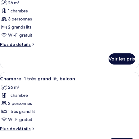
26 m²
Chambre
les
Deluxe,
1 chambre
photos
1
pour
3 personnes
grand
ce
lit
2 grands lits
type
Wi-Fi gratuit
de
Plus
Plus de détails
chambre :
de
Chambre
détails
Voir les prix
sur
Club,
le
2
type
Afficher
Une chambre d’hôtel moderne avec un gr
grands
9
de
Chambre, 1 très grand lit, balcon
toutes
lits
chambre
26 m²
Chambre
les
Club,
1 chambre
photos
2
pour
2 personnes
grands
ce
lits
1 très grand lit
type
Wi-Fi gratuit
de
Plus
Plus de détails
chambre :
de