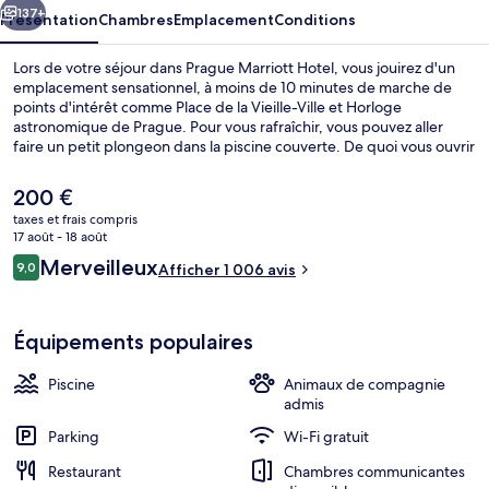
137+
Présentation
Chambres
Emplacement
Conditions
Lors de votre séjour dans Prague Marriott Hotel, vous jouirez d'un
emplacement sensationnel, à moins de 10 minutes de marche de
points d'intérêt comme Place de la Vieille-Ville et Horloge
astronomique de Prague. Pour vous rafraîchir, vous pouvez aller
faire un petit plongeon dans la piscine couverte. De quoi vous ouvrir
joyeusement l'appétit avant d'aller manger à l'établissement The
Artisan, qui vous sert le petit déjeuner et le déjeuner. Cet hôtel de
Le
200 €
luxe abrite en outre un bar / salon, une salle de fitness ouverte 24
prix
taxes et frais compris
h/24 et une salle de fitness. Les autres voyageurs ne disent que du
actuel
17 août - 18 août
bien en ce qui concerne le personnel attentionné. Quelques
Bar (sur place)
est
Avis
minutes de marche seulement séparent l'hébergement des
Merveilleux
9,0
Afficher 1 006 avis
de
9,0 sur 10
transports publics : Arrêt de tram Masarykovo Nádraží est
voyageurs
200 €.
accessible en quelques foulées et Station de métro Náměstí
Republiky se situe à 3 min à pied.
Équipements populaires
Piscine
Animaux de compagnie
admis
Parking
Wi-Fi gratuit
Restaurant
Chambres communicantes