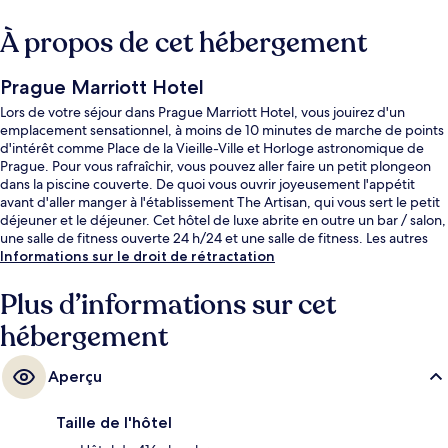
À propos de cet hébergement
Prague Marriott Hotel
Lors de votre séjour dans Prague Marriott Hotel, vous jouirez d'un
emplacement sensationnel, à moins de 10 minutes de marche de points
d'intérêt comme Place de la Vieille-Ville et Horloge astronomique de
Prague. Pour vous rafraîchir, vous pouvez aller faire un petit plongeon
dans la piscine couverte. De quoi vous ouvrir joyeusement l'appétit
avant d'aller manger à l'établissement The Artisan, qui vous sert le petit
déjeuner et le déjeuner. Cet hôtel de luxe abrite en outre un bar / salon,
une salle de fitness ouverte 24 h/24 et une salle de fitness. Les autres
voyageurs ne disent que du bien en ce qui concerne le personnel
Informations sur le droit de rétractation
attentionné. Quelques minutes de marche seulement séparent
l'hébergement des transports publics : Arrêt de tram Masarykovo
Plus d’informations sur cet
Nádraží est accessible en quelques foulées et Station de métro Náměstí
hébergement
Republiky se situe à 3 min à pied.
Aperçu
Taille de l'hôtel