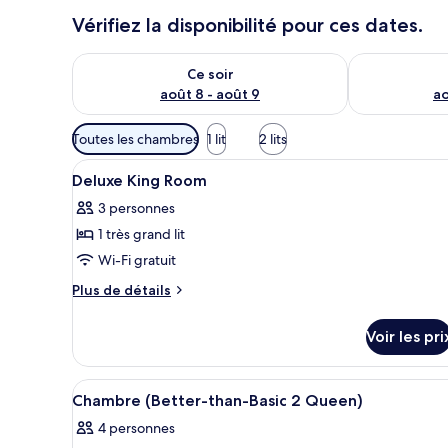
Vérifiez la disponibilité pour ces dates.
Vérifier la disponibilité pour ce soir août 8 - août 9
Vérifier la di
Ce soir
août 8 - août 9
ao
Filtres
Toutes les chambres
1 lit
2 lits
disponibles
Afficher
Une chambre d’hôtel équipée d’u
pour
6
Deluxe King Room
toutes
les
3 personnes
les
chambres
1 très grand lit
photos
pour
Wi-Fi gratuit
ce
Plus
Plus de détails
type
de
détails
de
Voir les pri
sur
chambre :
le
Deluxe
type
Afficher
Une chambre d’hôtel avec deux 
8
King
de
Chambre (Better-than-Basic 2 Queen)
toutes
chambre
Room
4 personnes
Deluxe
les