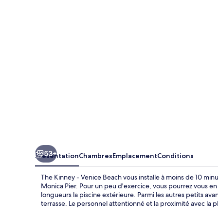
Kinney
-
Venice
Beach
53+
Présentation
Chambres
Emplacement
Conditions
The Kinney - Venice Beach vous installe à moins de 10 min
Monica Pier. Pour un peu d'exercice, vous pourrez vous en 
longueurs la piscine extérieure. Parmi les autres petits 
terrasse. Le personnel attentionné et la proximité avec la