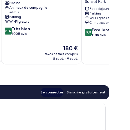
Sunset Park
Piscine
Marina
Best
Animaux de compagnie
Del
Western
Petit déjeuner gratuit
admis
Parking
Rey
Santa
Parking
Wi-Fi gratuit
Marina
Monica
Wi-Fi gratuit
Climatisation
del
Sunset
8.4
Très bien
8.8
Rey
Park
Excellent
8,4
8,8
sur
1 005 avis
sur
1 015 avis
10,
10,
Très
Excellent,
Le
180 €
bien,
1 015 avis
nouveau
taxes et frais compris
tax
1 005 avis
prix
8 sept. - 9 sept.
est
de
180 €
Se connecter
S’inscrire gratuitement