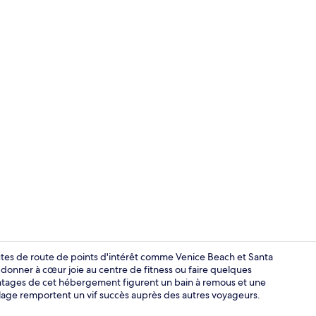
Vue de la c
utes de route de points d'intérêt comme Venice Beach et Santa
donner à cœur joie au centre de fitness ou faire quelques
avantages de cet hébergement figurent un bain à remous et une
Literie de qu
 plage remportent un vif succès auprès des autres voyageurs.