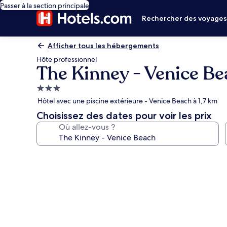
Passer à la section principale
Rechercher des voyage
Afficher tous les hébergements
Hôte professionnel
The Kinney - Venice B
Hébergement
3.0 étoiles
Hôtel avec une piscine extérieure - Venice Beach à 1,7 km
Choisissez des dates pour voir les prix
Où allez-vous ?
Galerie
photos
de
l’hébergement
The