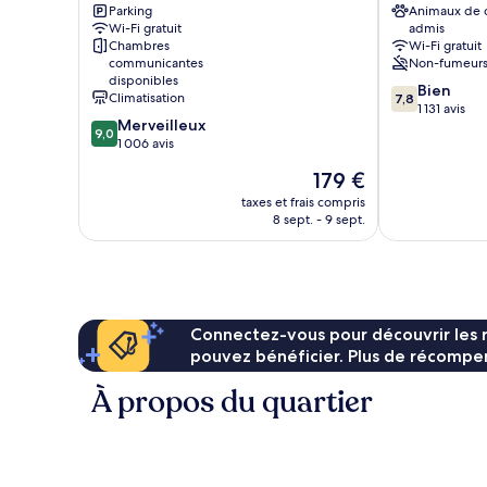
réduite
mobilité
Parking
Animaux de
Venice
the
(Boulevard)
réduite
Wi-Fi gratuit
admis
Beach
Beach
(Boulevard)
Chambres
Wi-Fi gratuit
Venice
Venice
communicantes
Non-fumeur
disponibles
7.8
Bien
Climatisation
7,8
sur
1 131 avis
9.0
Merveilleux
10,
9,0
sur
1 006 avis
Bien,
10,
1 131 avis
Le
179 €
Merveilleux,
nouveau
1 006 avis
taxes et frais compris
prix
8 sept. - 9 sept.
est
de
179 €
Connectez-vous pour découvrir les 
pouvez bénéficier. Plus de récompen
À propos du quartier