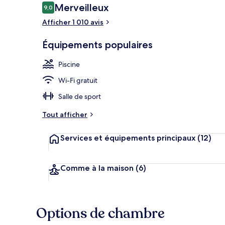
Avis
Merveilleux
9,0
9,0 sur 10
voyageurs
Afficher 1 010 avis
Piscine extér
Équipements populaires
Piscine
Wi-Fi gratuit
Salle de sport
Tout afficher
Services et équipements principaux
(12)
Comme à la maison
(6)
Options de chambre