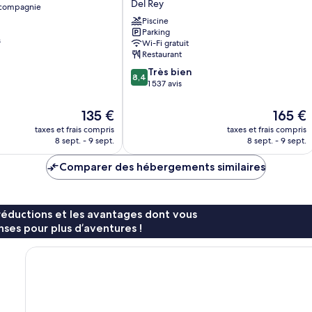
Del Rey
 compagnie
del
Rey
Piscine
Parking
-
s
Wi-Fi gratuit
a
Restaurant
DoubleTree
8.4
by
Très bien
8,4
sur
Hilton
1 537 avis
10,
Del
Très
Rey
Le
Le
135 €
165 €
bien,
nouveau
nouveau
taxes et frais compris
taxes et frais compris
1 537 avis
prix
prix
8 sept. - 9 sept.
8 sept. - 9 sept.
est
est
de
de
Comparer des hébergements similaires
135 €
165 €
réductions et les avantages dont vous
ses pour plus d’aventures !