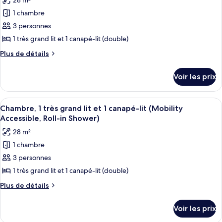
28 m²
2
photos
Shower)
grands
1 chambre
pour
lits
3 personnes
ce
(Mobility
Accessible,
type
1 très grand lit et 1 canapé-lit (double)
Transfer
de
Plus
Plus de détails
Shower)
chambre :
de
détails
Chambre,
Voir les prix
sur
1
le
très
type
Afficher
Une salle de bain moderne équipée d’u
6
grand
de
Chambre, 1 très grand lit et 1 canapé-lit (Mobility
toutes
chambre
lit
Accessible, Roll-in Shower)
Chambre,
les
et
28 m²
1
photos
1
très
1 chambre
pour
grand
canapé-
3 personnes
ce
lit
lit
et
type
1 très grand lit et 1 canapé-lit (double)
(Hearing
1
de
Plus
Plus de détails
Accessible)
canapé-
chambre :
de
lit
détails
Chambre,
(Hearing
Voir les prix
sur
Accessible)
1
le