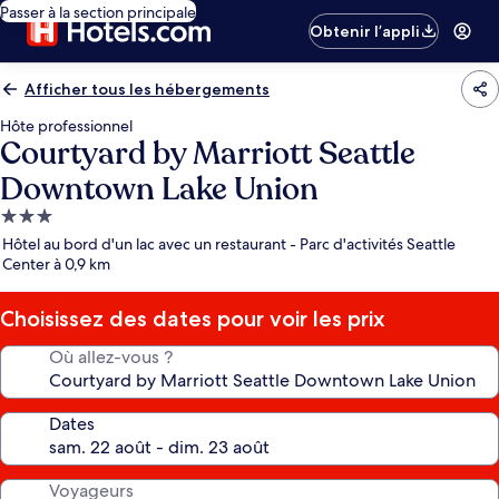
Passer à la section principale
Obtenir l’appli
Afficher tous les hébergements
Hôte professionnel
Courtyard by Marriott Seattle
Downtown Lake Union
Hébergement
3.0 étoiles
Hôtel au bord d'un lac avec un restaurant - Parc d'activités Seattle
Center à 0,9 km
Choisissez des dates pour voir les prix
Où allez-vous ?
Dates
Voyageurs