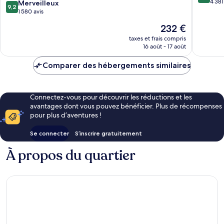
sur
Centre-
4 381
9.2
Merveilleux
9,2
10,
ville
sur
1 580 avis
Exceptio
de
10,
Le
232 €
4 381 avi
Seattle
Merveilleux,
nouveau
1 580 avis
taxes et frais compris
prix
16 août - 17 août
est
de
Comparer des hébergements similaires
232 €
Connectez-vous pour découvrir les réductions et les
avantages dont vous pouvez bénéficier. Plus de récompenses
pour plus d’aventures !
Se connecter
S’inscrire gratuitement
À propos du quartier