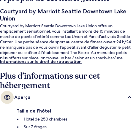
Courtyard by Marriott Seattle Downtown Lake
Union
Courtyard by Marriott Seattle Downtown Lake Union offre un
emplacement sensationnel, vous installant à moins de 15 minutes de
marche de points d'intérêt comme Lac Union et Parc d'activités Seattle
Center. Une petite séance de sport au centre de fitness ouvert 24 h/24
ne manquera pas de vous ouvrir l'appétit avant d'aller déguster le petit
déjeuner ou le dîner à l'établissement The Bistro. Au menu des petits
plus offerts sur place, on trouve un bar / salon et un snack-bar/une
Informations sur le droit de rétractation
épicerie fine. Sympa non ? Le personnel attentionné et l'emplacement
remportent un franc succès auprès des autres voyageurs. Les transports
Plus d’informations sur cet
publics se situent à une courte distance à pied : Station de métro Lake
Union Park est à 6 min et Station de métro Westlake Mercer St, à 6 min.
hébergement
Aperçu
Taille de l'hôtel
Hôtel de 250 chambres
Sur 7 étages