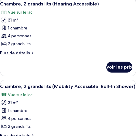
Afficher
grands
7
de
Chambre, 2 grands lits (Hearing Accessible)
toutes
chambre
lits
Vue sur le lac
Chambre,
les
(Hearing
2
31 m²
photos
Accessible)
grands
pour
1 chambre
lits
ce
(Hearing
4 personnes
Accessible)
type
2 grands lits
de
Plus
Plus de détails
chambre :
de
Chambre,
détails
Voir les prix
sur
2
le
grands
type
Afficher
Une salle de bain moderne équipée d’u
lits
5
de
Chambre, 2 grands lits (Mobility Accessible, Roll-In Shower)
toutes
(Hearing
chambre
Vue sur le lac
Chambre,
les
Accessible)
2
31 m²
photos
grands
pour
1 chambre
lits
ce
(Hearing
4 personnes
Accessible)
type
2 grands lits
de
Plus
Plus de détails