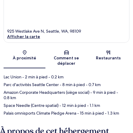
925 Westlake Ave N, Seattle, WA, 98109
Afficher la carte
Carte
À proximité
Comment se
Restaurants
déplacer
Lac Union
- 2 min à pied
- 0.2 km
Parc d'activités Seattle Center
- 8 min à pied
- 0.7 km
Amazon Corporate Headquarters (siège social)
- 9 min à pied
-
0.8 km
Space Needle (Centre spatial)
- 12 min à pied
- 1.1 km
Palais omnisports Climate Pledge Arena
- 15 min à pied
- 1.3 km
À propos de cet hébergement