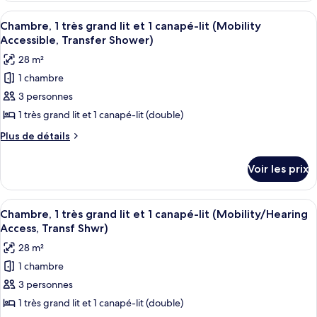
très
type
Afficher
Une salle de bain moderne équipée d’u
6
grand
de
Chambre, 1 très grand lit et 1 canapé-lit (Mobility
toutes
chambre
lit
Accessible, Transfer Shower)
Chambre,
les
et
28 m²
1
photos
1
très
1 chambre
pour
grand
canapé-
3 personnes
ce
lit
lit
et
type
1 très grand lit et 1 canapé-lit (double)
(Mobility
1
de
Plus
Plus de détails
Accessible,
canapé-
chambre :
de
lit
Roll-
détails
Chambre,
(Mobility
Voir les prix
in
sur
Accessible,
1
Shower)
le
Roll-
très
type
in
Afficher
Une salle de bain moderne équipée d’u
6
grand
de
Chambre, 1 très grand lit et 1 canapé-lit (Mobility/Hearing
Shower)
toutes
chambre
lit
Access, Transf Shwr)
Chambre,
les
et
28 m²
1
photos
1
très
1 chambre
pour
grand
canapé-
3 personnes
ce
lit
lit
et
type
1 très grand lit et 1 canapé-lit (double)
(Mobility
1