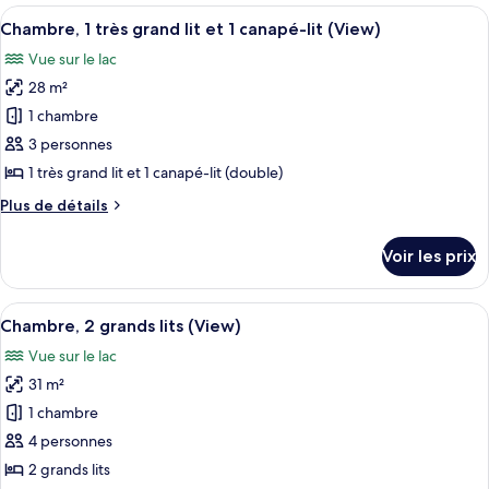
type
Afficher
Une chambre d’hôtel avec un grand lit,
grands
5
de
Chambre, 1 très grand lit et 1 canapé-lit (View)
toutes
chambre
lits
Vue sur le lac
Chambre,
les
2
28 m²
photos
grands
pour
1 chambre
lits
ce
3 personnes
type
1 très grand lit et 1 canapé-lit (double)
de
Plus
Plus de détails
chambre :
de
Chambre,
détails
Voir les prix
sur
1
le
très
type
Afficher
Une chambre d’hôtel avec deux lits, un
grand
7
de
Chambre, 2 grands lits (View)
toutes
lit
chambre
Vue sur le lac
Chambre,
les
et
1
31 m²
photos
1
très
pour
1 chambre
canapé-
grand
ce
lit
lit
4 personnes
et
type
(View)
2 grands lits
1