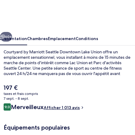
Courtyard
by
Marriott
Seattle
cédent
Suivant
Downtown
60+
Présentation
Chambres
Emplacement
Conditions
Lake
Courtyard by Marriott Seattle Downtown Lake Union offre un
Union
emplacement sensationnel, vous installant à moins de 15 minutes de
marche de points d'intérêt comme Lac Union et Parc d'activités
Seattle Center. Une petite séance de sport au centre de fitness
ouvert 24 h/24 ne manquera pas de vous ouvrir l'appétit avant
d'aller déguster le petit déjeuner ou le dîner à l'établissement The
Bistro. Au menu des petits plus offerts sur place, on trouve un bar /
Le
197 €
salon et un snack-bar/une épicerie fine. Sympa non ? Le personnel
prix
taxes et frais compris
attentionné et l'emplacement remportent un franc succès auprès
actuel
7 sept. - 8 sept.
des autres voyageurs. Les transports publics se situent à une courte
Vue depuis l’hébergement
est
Avis
distance à pied : Station de métro Lake Union Park est à 6 min et
Merveilleux
9,0
Afficher 1 013 avis
de
9,0 sur 10
Station de métro Westlake Mercer St, à 6 min.
voyageurs
197 €.
Équipements populaires