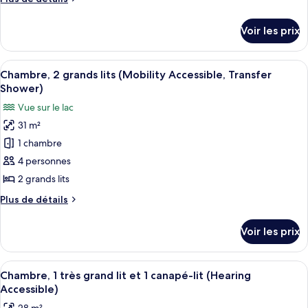
chambre :
de
Chambre,
détails
Voir les prix
sur
2
le
grands
type
Afficher
Une salle de bain moderne équipée d’u
lits
7
de
Chambre, 2 grands lits (Mobility Accessible, Transfer
toutes
(Mobility
chambre
Shower)
Chambre,
les
Accessible,
Vue sur le lac
2
photos
Roll-
grands
31 m²
pour
In
lits
1 chambre
ce
(Mobility
Shower)
Accessible,
type
4 personnes
Roll-
de
2 grands lits
In
chambre :
Shower)
Plus
Plus de détails
Chambre,
de
2
détails
Voir les prix
sur
grands
le
lits
type
Afficher
Une chambre d’hôtel avec un grand lit
(Mobility
6
de
Chambre, 1 très grand lit et 1 canapé-lit (Hearing
toutes
chambre
Accessible,
Accessible)
Chambre,
les
Transfer