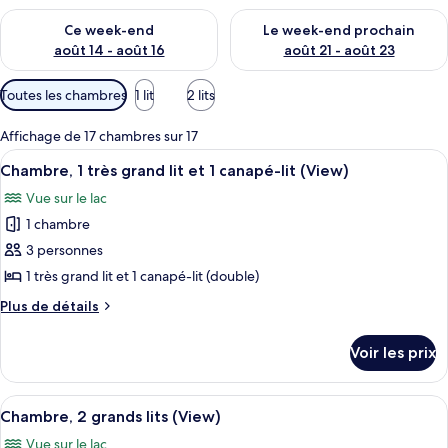
Vérifier la disponibilité pour ce week-end août 14 - août 16
Vérifier la disponibilité pour
Ce week-end
Le week-end prochain
août 14 - août 16
août 21 - août 23
Filtres
Toutes les chambres
1 lit
2 lits
disponibles
pour
Affichage de 17 chambres sur 17
les
Afficher
Une chambre d’hôtel avec un grand lit,
5
Chambre, 1 très grand lit et 1 canapé-lit (View)
chambres
toutes
Vue sur le lac
les
1 chambre
photos
pour
3 personnes
ce
1 très grand lit et 1 canapé-lit (double)
type
Plus
Plus de détails
de
de
chambre :
détails
Voir les prix
sur
Chambre,
le
1
type
Afficher
Une chambre d’hôtel avec deux lits, un
très
6
de
Chambre, 2 grands lits (View)
toutes
chambre
grand
Vue sur le lac