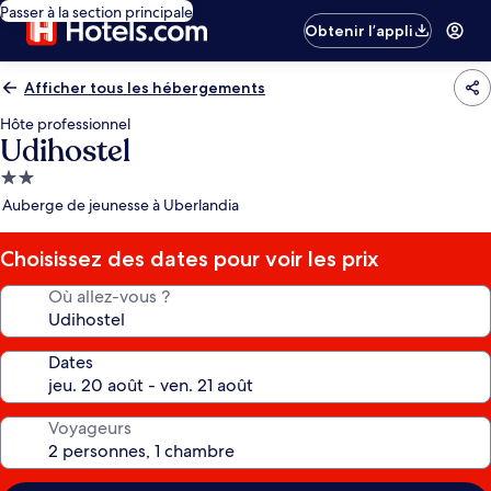
Passer à la section principale
Obtenir l’appli
Afficher tous les hébergements
Hôte professionnel
Udihostel
Hébergement
2.0 étoiles
Auberge de jeunesse à Uberlandia
Choisissez des dates pour voir les prix
Où allez-vous ?
Dates
Voyageurs