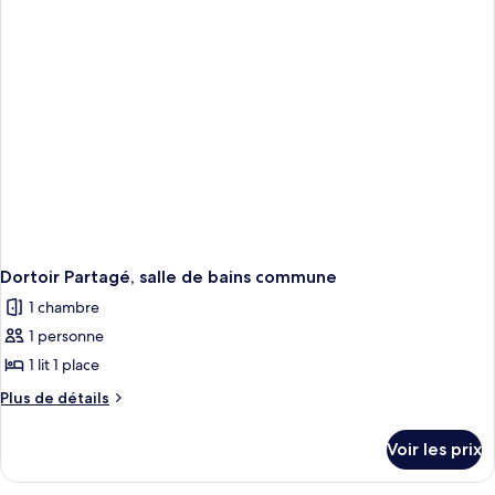
chambre
salle
Dortoir
de
Partagé,
bains
salle
de
privée
bains
privée
Dortoir Partagé, salle de bains commune
1 chambre
1 personne
1 lit 1 place
Plus
Plus de détails
de
détails
Voir les prix
sur
le