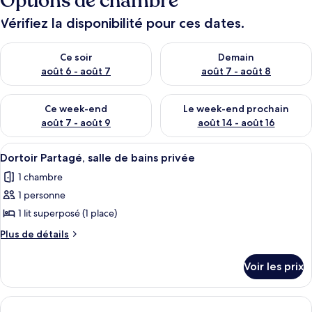
Options de chambre
Vérifiez la disponibilité pour ces dates.
Vérifier la disponibilité pour ce soir août 6 - août 7
Vérifier la disponibilité pour 
Ce soir
Demain
août 6 - août 7
août 7 - août 8
Vérifier la disponibilité pour ce week-end août 7 - août 9
Vérifier la disponibilité pour 
Ce week-end
Le week-end prochain
août 7 - août 9
août 14 - août 16
Afficher
Dortoir Partagé, salle de bains privée
4
Dortoir Partagé, salle de bains privée
toutes
1 chambre
les
1 personne
photos
pour
1 lit superposé (1 place)
ce
Plus
Plus de détails
type
de
détails
de
Voir les prix
sur
chambre :
le
Dortoir
type
Partagé,
de