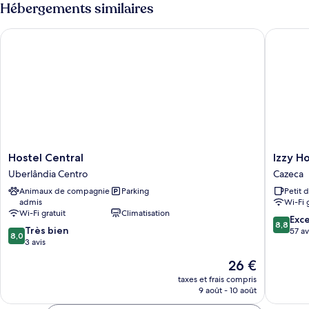
type
Hébergements similaires
de
chambre
Hostel Central
Izzy Hote
Dortoir
Partagé,
salle
de
bains
commune
Hostel
Izzy
Hostel Central
Izzy H
Central
Hotel
Uberlândia Centro
Cazeca
Uberlândia
Cazeca
Animaux de compagnie
Parking
Petit 
Centro
admis
Wi-Fi 
Wi-Fi gratuit
Climatisation
8.8
Exce
8,8
8.0
Très bien
sur
57 av
8,0
sur
3 avis
10,
10,
Excellen
Le
26 €
Très
57 avis
nouveau
bien,
taxes et frais compris
prix
9 août - 10 août
3 avis
est