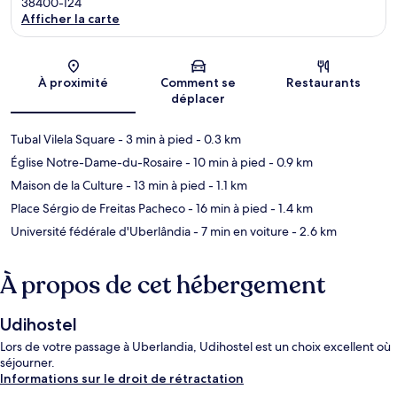
38400-124
Afficher la carte
Carte
À proximité
Comment se
Restaurants
déplacer
Tubal Vilela Square
- 3 min à pied
- 0.3 km
Église Notre-Dame-du-Rosaire
- 10 min à pied
- 0.9 km
Maison de la Culture
- 13 min à pied
- 1.1 km
Place Sérgio de Freitas Pacheco
- 16 min à pied
- 1.4 km
Université fédérale d'Uberlândia
- 7 min en voiture
- 2.6 km
À propos de cet hébergement
Udihostel
Lors de votre passage à Uberlandia, Udihostel est un choix excellent où
séjourner.
Informations sur le droit de rétractation