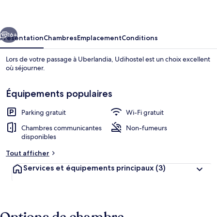
cédent
Suivant
16+
Présentation
Chambres
Emplacement
Conditions
Lors de votre passage à Uberlandia, Udihostel est un choix excellent
où séjourner.
Équipements populaires
Parking gratuit
Wi-Fi gratuit
Chambres communicantes
Non-fumeurs
disponibles
Façade de l’hébergement
Tout afficher
Services et équipements principaux
(3)