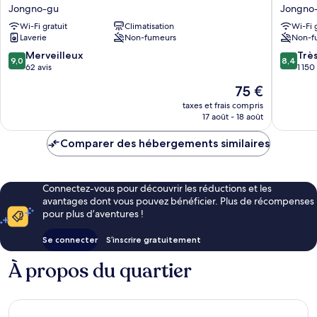
JAK
Venue
Jongno-gu
Jongno
Insadong
G
Wi-Fi gratuit
Climatisation
Wi-Fi 
by
Jongno
Laverie
Non-fumeurs
Non-f
Anook
gu
Jongno-
9.0
8.4
Merveilleux
Trè
9,0
8,4
gu
sur
sur
62 avis
1 150
10,
10,
Le
75 €
Merveilleux,
Très
nouveau
62 avis
bien,
taxes et frais compris
prix
17 août - 18 août
1 150 avi
est
de
Comparer des hébergements similaires
75 €
Connectez-vous pour découvrir les réductions et les
avantages dont vous pouvez bénéficier. Plus de récompenses
pour plus d’aventures !
Se connecter
S’inscrire gratuitement
À propos du quartier