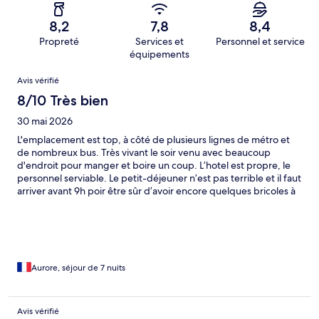
8,2
7,8
8,4
Propreté
Services et
Personnel et service
équipements
Avis
Avis vérifié
8/10 Très bien
30 mai 2026
L'emplacement est top, à côté de plusieurs lignes de métro et
de nombreux bus. Très vivant le soir venu avec beaucoup
d'endroit pour manger et boire un coup. L’hotel est propre, le
personnel serviable. Le petit-déjeuner n’est pas terrible et il faut
arriver avant 9h poir être sûr d’avoir encore quelques bricoles à
manger 😅 Les chambres sont spacieuses et la salle de bain au
top. J’etais à la chambre 806
Aurore, séjour de 7 nuits
Avis vérifié