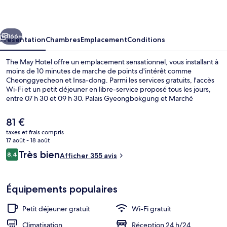
Hotel
cédent
Suivant
166+
Présentation
Chambres
Emplacement
Conditions
The May Hotel offre un emplacement sensationnel, vous installant à
moins de 10 minutes de marche de points d'intérêt comme
Cheonggyecheon et Insa-dong. Parmi les services gratuits, l'accès
Wi-Fi et un petit déjeuner en libre-service proposé tous les jours,
entre 07 h 30 et 09 h 30. Palais Gyeongbokgung et Marché
Gwangjang se trouvent par ailleurs à moins de 15 minutes à pied.
Les autres voyageurs adorent le personnel attentionné. Les
Le
81 €
transports publics se situent à une courte distance à pied : Station
prix
taxes et frais compris
Jongno 3-ga est à 3 min et Station Jonggak, à 7 min.
actuel
17 août - 18 août
Chambre Double Premium (Breakfast & I
est
Avis
Très bien
8,4
Afficher 355 avis
de
8,4 sur 10
voyageurs
81 €.
Équipements populaires
Petit déjeuner gratuit
Wi-Fi gratuit
Climatisation
Réception 24 h/24