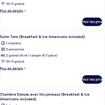
Ice
type
Wi-Fi gratuit
Americano
de
Plus
Plus de détails
included)
chambre :
de
détails
Chambre
Voir les prix
sur
Double
le
Premium
type
Afficher
Une chambre d’hôtel moderne avec deu
24
(Breakfast
de
Suite Twin (Breakfast & Ice Americano included)
toutes
chambre
&
1 chambre
Chambre
les
Ice
Double
5 personnes
photos
Americano
Premium
pour
2 grands lits et 1 canapé-lit (1 place)
(Breakfast
included)
ce
&
Wi-Fi gratuit
Ice
type
Plus
Plus de détails
Americano
de
de
included)
chambre :
détails
Voir les prix
sur
Suite
le
Twin
type
Afficher
Chambre Deluxe avec lits jumeaux (Bre
(Breakfast
29
de
Chambre Deluxe avec lits jumeaux (Breakfast & Ice
toutes
chambre
&
Americano included)
Suite
les
Ice