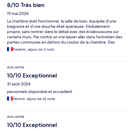
8/10 Très bien
19 mai 2026
La chambre était fonctionnel, la salle de bain, équipée d'une
baignoire et d'une douche était spacieuse. Globalement
propre, sans rentrer dans le détail avec des éclaboussures sur
certains murs. Par contre un vrai laisser aller dans l'entretien des
parties communes en dehors du couloir de la chambre. Des
choses qui trainent partout, le sol sale, la salle du petit déjeuner
Frederic, séjour de 3 nuits
ne fait pas propre, ça ne donne pas envie !
Avis vérifié
10/10 Exceptionnel
31 août 2024
personnels disponible et accueillant
Yannick, séjour de 22 nuits
Avis vérifié
10/10 Exceptionnel