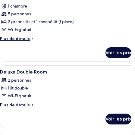
toutes
chambre
Room
1 chambre
Suite
les
Twin
5 personnes
photos
Room
pour
2 grands lits et 1 canapé-lit (1 place)
ce
Wi-Fi gratuit
type
Plus
Plus de détails
de
de
chambre :
détails
Voir les prix
sur
Royal
le
Suite
type
Afficher
Literie hypoallergénique, couette en d
(Breakfast
24
de
Deluxe Double Room
toutes
chambre
&
2 personnes
Royal
les
Ice
Suite
1 lit double
photos
Americano
(Breakfast
pour
Wi-Fi gratuit
included)
&
ce
Ice
Plus
Plus de détails
Americano
type
de
included)
détails
de
Voir les prix
sur
chambre :
le
Deluxe
type
Afficher
Literie hypoallergénique, couette en d