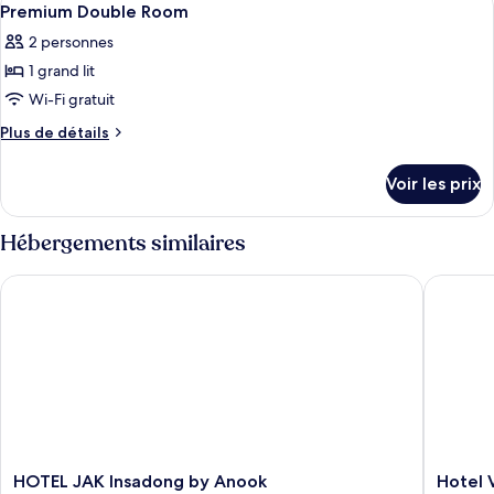
17
Double
de
Premium Double Room
toutes
chambre
Room
2 personnes
Deluxe
les
Double
1 grand lit
photos
Room
pour
Wi-Fi gratuit
ce
Plus
Plus de détails
type
de
détails
de
Voir les prix
sur
chambre :
le
Premium
type
Hébergements similaires
Double
de
chambre
Room
HOTEL JAK Insadong by Anook
Hotel V
Premium
Double
Room
HOTEL
Hotel
HOTEL JAK Insadong by Anook
Hotel 