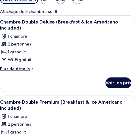
disponibles
pour
Affichage de 8 chambres sur 8
les
Afficher
Chambre Double Deluxe (Breakfast & Ic
38
Chambre Double Deluxe (Breakfast & Ice Americano
chambres
toutes
included)
les
1 chambre
photos
2 personnes
pour
1 grand lit
ce
type
Wi-Fi gratuit
de
Plus
Plus de détails
chambre :
de
détails
Chambre
Voir les prix
sur
Double
le
Deluxe
type
Afficher
Une chambre à coucher moderne avec un
28
(Breakfast
de
Chambre Double Premium (Breakfast & Ice Americano
toutes
chambre
&
included)
Chambre
les
Ice
1 chambre
Double
photos
Americano
Deluxe
2 personnes
pour
(Breakfast
included)
1 grand lit
ce
&