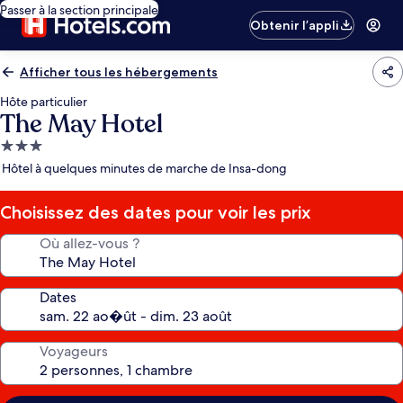
Passer à la section principale
Obtenir l’appli
Afficher tous les hébergements
Hôte particulier
The May Hotel
Hébergement
3.0 étoiles
Hôtel à quelques minutes de marche de Insa-dong
Choisissez des dates pour voir les prix
Où allez-vous ?
Dates
Voyageurs