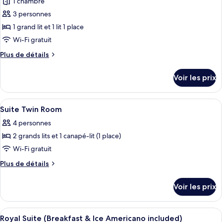
1 chambre
Twin
photos
Americano
(Breakfast
3 personnes
pour
included)
&
1 grand lit et 1 lit 1 place
ce
Ice
Americano
type
Wi-Fi gratuit
included)
de
Plus
Plus de détails
chambre :
de
détails
Chambre
Voir les prix
sur
Deluxe
le
avec
type
Afficher
Literie hypoallergénique, couette en d
20
lits
de
Suite Twin Room
toutes
chambre
jumeaux
4 personnes
Chambre
les
(Breakfast
Deluxe
2 grands lits et 1 canapé-lit (1 place)
photos
&
avec
pour
Wi-Fi gratuit
lits
Ice
ce
jumeaux
Plus
Plus de détails
Americano
(Breakfast
type
de
included)
&
détails
de
Voir les prix
Ice
sur
chambre :
Americano
le
Suite
included)
type
Afficher
Royal Suite (Breakfast & Ice Americano
31
Twin
de
Royal Suite (Breakfast & Ice Americano included)