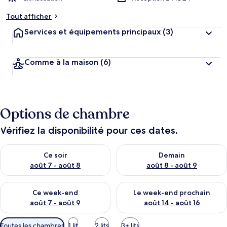
Tout afficher
Services et équipements principaux
(3)
Comme à la maison
(6)
Options de chambre
Vérifiez la disponibilité pour ces dates.
Vérifier la disponibilité pour ce soir août 7 - août 8
Vérifier la disponibilité pour 
Ce soir
Demain
août 7 - août 8
août 8 - août 9
Vérifier la disponibilité pour ce week-end août 7 - août 9
Vérifier la disponibilité pour 
Ce week-end
Le week-end prochain
août 7 - août 9
août 14 - août 16
Filtres
Toutes les chambres
1 lit
2 lits
3+ lits