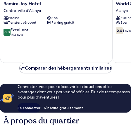
Ramira
World
Ramira Joy Hotel
World 
Joy
Star
Centre-ville d'Alanya
Alanya
Hotel
Beach
Piscine
Spa
Piscin
Centre-
Resort
Transfert aéroport
Parking gratuit
Spa
ville
&
d'Alanya
Spa
8.8
2.0
Excellent
2,0
1 avis
8,8
Alanya
sur
sur
150 avis
10,
10,
Excellent,
1 avis
150 avis
Comparer des hébergements similaires
Connectez-vous pour découvrir les réductions et les
avantages dont vous pouvez bénéficier. Plus de récompenses
pour plus d’aventures !
Se connecter
S’inscrire gratuitement
À propos du quartier