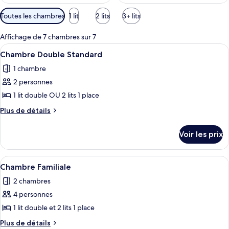
Filtres
Toutes les chambres
1 lit
2 lits
3+ lits
disponibles
pour
Affichage de 7 chambres sur 7
les
Afficher
Une chambre d’hôtel avec un lit, des or
6
Chambre Double Standard
chambres
toutes
1 chambre
les
2 personnes
photos
pour
1 lit double OU 2 lits 1 place
ce
Plus
Plus de détails
type
de
détails
de
Voir les prix
sur
chambre :
le
Chambre
type
Afficher
Un balcon avec des fauteuils en osier 
9
Double
de
Chambre Familiale
toutes
chambre
Standard
2 chambres
Chambre
les
Double
4 personnes
photos
Standard
pour
1 lit double et 2 lits 1 place
ce
Plus
Plus de détails