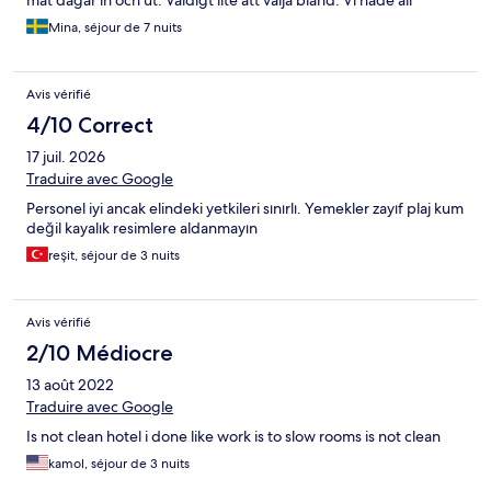
mat dagar in och ut. Väldigt lite att välja bland. Vi hade all
inklusive men åt och drack ute under hela vistelsen.
Mina, séjour de 7 nuits
Rekommenderar inte alls. Med pengarna kan man hitta mycket
bättre.
Avis vérifié
4/10 Correct
17 juil. 2026
Traduire avec Google
Personel iyi ancak elindeki yetkileri sınırlı. Yemekler zayıf plaj kum
değil kayalık resimlere aldanmayın
reşit, séjour de 3 nuits
Avis vérifié
2/10 Médiocre
13 août 2022
Traduire avec Google
Is not clean hotel i done like work is to slow rooms is not clean
kamol, séjour de 3 nuits