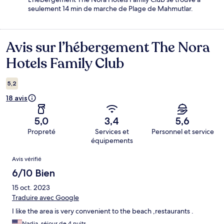
seulement 14 min de marche de Plage de Mahmutlar.
Avis sur l’hébergement The Nora
Avis
Hotels Family Club
5,2
18 avis
5,0
3,4
5,6
Propreté
Services et
Personnel et service
équipements
Avis
Avis vérifié
6/10 Bien
15 oct. 2023
Traduire avec Google
I like the area is very convenient to the beach ,restaurants .
Nadia, séjour de 4 nuits