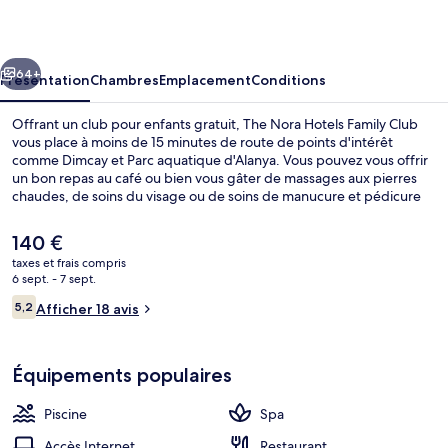
Hotels
Family
cédent
Suivant
Club
64+
Présentation
Chambres
Emplacement
Conditions
Offrant un club pour enfants gratuit, The Nora Hotels Family Club
vous place à moins de 15 minutes de route de points d'intérêt
comme Dimcay et Parc aquatique d'Alanya. Vous pouvez vous offrir
un bon repas au café ou bien vous gâter de massages aux pierres
chaudes, de soins du visage ou de soins de manucure et pédicure
qui vous sont proposés au spa. Parmi les autres petits avantages de
cet hébergement figurent 4 bars/lounges, un bar à la plage et une
Le
140 €
piscine extérieure en saison.
prix
taxes et frais compris
actuel
6 sept. - 7 sept.
Enceinte de l’hébergement
est
Avis
5,2
Afficher 18 avis
de
5,2 sur 10
voyageurs
140 €.
Équipements populaires
Piscine
Spa
Accès Internet
Restaurant