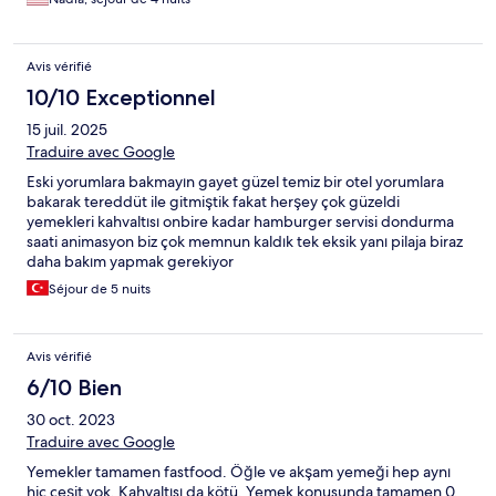
Avis vérifié
10/10 Exceptionnel
15 juil. 2025
Traduire avec Google
Eski yorumlara bakmayın gayet güzel temiz bir otel yorumlara
bakarak tereddüt ile gitmiştik fakat herşey çok güzeldi
yemekleri kahvaltısı onbire kadar hamburger servisi dondurma
saati animasyon biz çok memnun kaldık tek eksik yanı pilaja biraz
daha bakım yapmak gerekiyor
Séjour de 5 nuits
Avis vérifié
6/10 Bien
30 oct. 2023
Traduire avec Google
Yemekler tamamen fastfood. Öğle ve akşam yemeği hep aynı
hiç çeşit yok. Kahvaltısı da kötü. Yemek konusunda tamamen 0.