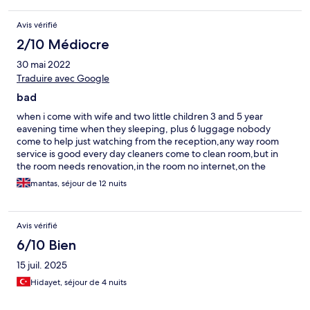
Avis vérifié
2/10 Médiocre
30 mai 2022
Traduire avec Google
bad
when i come with wife and two little children 3 and 5 year
eavening time when they sleeping, plus 6 luggage nobody
come to help just watching from the reception,any way room
service is good every day cleaners come to clean room,but in
the room needs renovation,in the room no internet,on the
internet list is diferent photos like now when you come.about
mantas, séjour de 12 nuits
food in restoran you cant there go if you dont want sick,and
have a problem with stomatch,food is stay on table all day and
next day serve same food,vegetables and fruit is rotten from the
Avis vérifié
heat and nobady changes ,sausages or meet smell,everywhere
flys on the food,brekfast till 10 am,but when we comming
6/10 Bien
9:30am eggs on the table is finishing,you can eat just fries i
15 juil. 2025
newer come back here again,from 1 to 10 i give 2 ,this 2 just the
for the room services.
Hidayet, séjour de 4 nuits