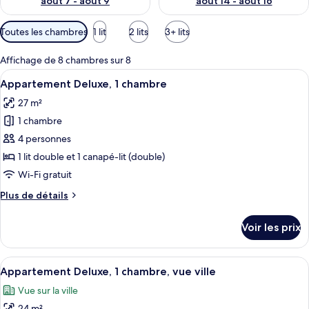
août 7 - août 9
août 14 - août 16
Filtres
Toutes les chambres
1 lit
2 lits
3+ lits
disponibles
pour
Affichage de 8 chambres sur 8
les
Afficher
Un salon moderne avec un canapé gris, 
13
Appartement Deluxe, 1 chambre
chambres
toutes
27 m²
les
1 chambre
photos
pour
4 personnes
ce
1 lit double et 1 canapé-lit (double)
type
Wi-Fi gratuit
de
Plus
Plus de détails
chambre :
de
Appartement
détails
Voir les prix
sur
Deluxe,
le
1
type
Afficher
Une chambre avec un mur en pierre, un l
chambre
8
de
Appartement Deluxe, 1 chambre, vue ville
toutes
chambre
Vue sur la ville
Appartement
les
Deluxe,
24 m²