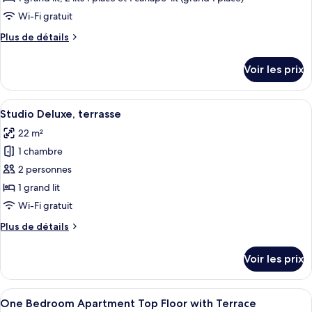
type
Wi-Fi gratuit
de
Plus
Plus de détails
chambre :
de
Appartement
détails
Voir les prix
sur
Deluxe,
le
2
type
Afficher
Une terrasse avec un canapé, des chais
chambres
5
de
Studio Deluxe, terrasse
toutes
chambre
22 m²
Appartement
les
Deluxe,
1 chambre
photos
2
pour
2 personnes
chambres
ce
1 grand lit
type
Wi-Fi gratuit
de
Plus
Plus de détails
chambre :
de
Studio
détails
Voir les prix
sur
Deluxe,
le
terrasse
type
Afficher
Un balcon avec une table en verre, deux
8
de
One Bedroom Apartment Top Floor with Terrace
toutes