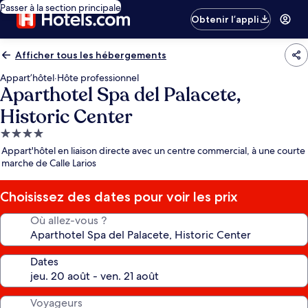
Passer à la section principale
Obtenir l’appli
Afficher tous les hébergements
Appart’hôtel
·
Hôte professionnel
Aparthotel Spa del Palacete,
Historic Center
Hébergement
4.0 étoiles
Appart'hôtel en liaison directe avec un centre commercial, à une courte
marche de Calle Larios
Choisissez des dates pour voir les prix
Où allez-vous ?
Dates
Voyageurs