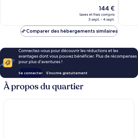
Merveilleux,
Exceptio
Le
144 €
407 avis
1 667 avi
nouveau
taxes et frais compris
prix
3 sept. - 4 sept.
est
de
Comparer des hébergements similaires
144 €
Connectez-vous pour découvrir les réductions et les
avantages dont vous pouvez bénéficier. Plus de récompenses
pour plus d’aventures !
Se connecter
S’inscrire gratuitement
À propos du quartier