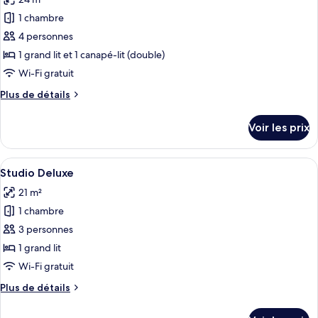
photos
1
pour
1 chambre
chambre
ce
4 personnes
type
1 grand lit et 1 canapé-lit (double)
de
Wi-Fi gratuit
chambre :
Plus
Plus de détails
Appartement
de
Deluxe,
détails
Voir les prix
1
sur
le
chambre,
type
Afficher
Une chambre moderne avec un mur d’acce
vue
8
de
Studio Deluxe
toutes
ville
chambre
21 m²
Appartement
les
Deluxe,
1 chambre
photos
1
pour
3 personnes
chambre,
ce
vue
1 grand lit
ville
type
Wi-Fi gratuit
de
Plus
Plus de détails
chambre :
de
Studio
détails