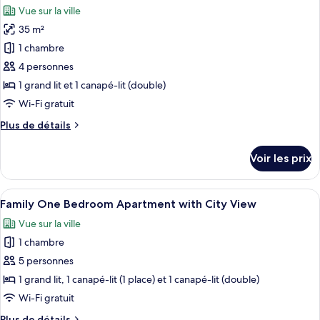
chambre
Vue sur la ville
Studio
les
Deluxe,
35 m²
photos
terrasse
pour
1 chambre
ce
4 personnes
type
1 grand lit et 1 canapé-lit (double)
de
Wi-Fi gratuit
chambre :
Plus
Plus de détails
One
de
Bedroom
détails
Voir les prix
Apartment
sur
le
Top
type
Afficher
Un salon moderne avec un canapé gris,
Floor
5
de
Family One Bedroom Apartment with City View
toutes
with
chambre
Vue sur la ville
One
les
Terrace
Bedroom
1 chambre
photos
Apartment
pour
5 personnes
Top
ce
Floor
1 grand lit, 1 canapé-lit (1 place) et 1 canapé-lit (double)
with
type
Wi-Fi gratuit
Terrace
de
Plus
Plus de détails