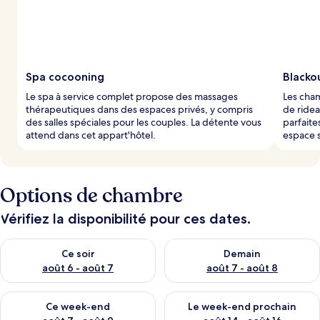
Spa cocooning
Blacko
Le spa à service complet propose des massages
Les cham
thérapeutiques dans des espaces privés, y compris
de ridea
des salles spéciales pour les couples. La détente vous
parfaite
attend dans cet appart'hôtel.
espace 
Options de chambre
Vérifiez la disponibilité pour ces dates.
Vérifier la disponibilité pour ce soir août 6 - août 7
Vérifier la disponibilité pour 
Ce soir
Demain
août 6 - août 7
août 7 - août 8
Vérifier la disponibilité pour ce week-end août 7 - août 9
Vérifier la disponibilité pour 
Ce week-end
Le week-end prochain