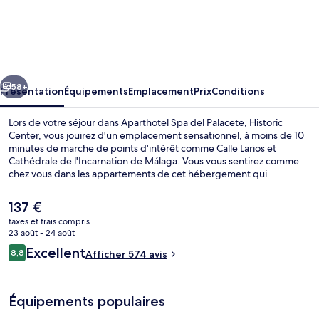
Aparthotel
Spa
del
Palacete,
cédent
Suivant
Historic
58+
Présentation
Équipements
Emplacement
Prix
Conditions
Center
Lors de votre séjour dans Aparthotel Spa del Palacete, Historic
Center, vous jouirez d'un emplacement sensationnel, à moins de 10
minutes de marche de points d'intérêt comme Calle Larios et
Cathédrale de l'Incarnation de Málaga. Vous vous sentirez comme
chez vous dans les appartements de cet hébergement qui
bénéficient de petits plus comme une cuisine, un lave-linge/sèche-
linge, une télévision à écran plat et une machine à espresso. Les
Le
137 €
autres voyageurs ne disent que du bien en ce qui concerne le
prix
taxes et frais compris
personnel attentionné. L'hébergement se situe à une très courte
actuel
23 août - 24 août
distance à pied des transports publics : Station de métro La Marina
Family One Bedroom Apartment with Ci
est
Avis
se trouve à 8 min et Station de métro Guadalmedina, à 12 min.
Excellent
8,8
Afficher 574 avis
de
8,8 sur 10
voyageurs
137 €.
Équipements populaires