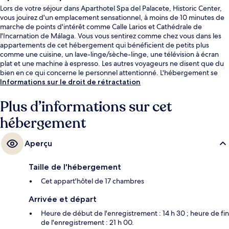
Lors de votre séjour dans Aparthotel Spa del Palacete, Historic Center,
vous jouirez d'un emplacement sensationnel, à moins de 10 minutes de
marche de points d'intérêt comme Calle Larios et Cathédrale de
l'Incarnation de Málaga. Vous vous sentirez comme chez vous dans les
appartements de cet hébergement qui bénéficient de petits plus
comme une cuisine, un lave-linge/sèche-linge, une télévision à écran
plat et une machine à espresso. Les autres voyageurs ne disent que du
bien en ce qui concerne le personnel attentionné. L'hébergement se
situe à une très courte distance à pied des transports publics : Station
Informations sur le droit de rétractation
de métro La Marina se trouve à 8 min et Station de métro
Guadalmedina, à 12 min.
Plus d’informations sur cet
hébergement
Aperçu
Taille de l'hébergement
Cet appart'hôtel de 17 chambres
Arrivée et départ
Heure de début de l'enregistrement : 14 h 30 ; heure de fin
de l'enregistrement : 21 h 00.