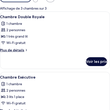
disponibles
pour
Affichage de 3 chambres sur 3
les
Afficher
Une chambre d’hôtel avec un grand lit
10
Chambre Double Royale
chambres
toutes
1 chambre
les
2 personnes
photos
pour
1 très grand lit
ce
Wi-Fi gratuit
type
Plus
Plus de détails
de
de
chambre :
détails
Voir les prix
sur
Chambre
le
Double
type
Afficher
Une chambre d’hôtel avec un grand lit,
Royale
13
de
Chambre Exécutive
toutes
chambre
1 chambre
Chambre
les
Double
2 personnes
photos
Royale
pour
3 lits 1 place
ce
Wi-Fi gratuit
type