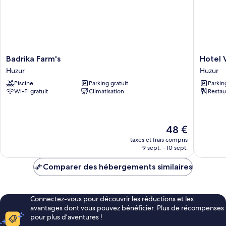
Badrika
Hotel
Badrika Farm's
Hotel V
Farm's
Vishnu
Huzur
Huzur
Huzur
Villas
Piscine
Parking gratuit
Parkin
Huzur
Wi-Fi gratuit
Climatisation
Restau
Le
48 €
nouveau
taxes et frais compris
prix
9 sept. - 10 sept.
est
de
Comparer des hébergements similaires
48 €
Connectez-vous pour découvrir les réductions et les
avantages dont vous pouvez bénéficier. Plus de récompenses
pour plus d’aventures !