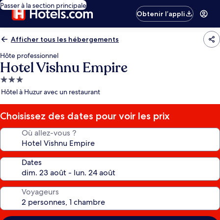
Passer à la section principale
Obtenir l’appli
Afficher tous les hébergements
Hôte professionnel
Hotel Vishnu Empire
Hébergement
3.0 étoiles
Hôtel à Huzur avec un restaurant
Choisissez des dates pour voir les prix
Où allez-vous ?
Dates
Voyageurs