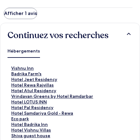
Afficher 1 avis
Continuez vos recherches
Hébergements
L
Vishnu Inn
i
L
Badrika Farm's
e
i
L
Hotel Jeet Residency
n
e
i
L
Hotel Rewa Rajvillas
o
n
e
i
L
Hotel Atul Residency
u
o
n
e
i
L
Vrindavan Greens by Hotel Ramdarbar
v
u
o
n
e
i
L
Hotel LOTUS INN
r
v
u
o
n
e
i
L
Hotel Pal Residency
a
r
v
u
o
n
e
i
L
Hotel Samdariya Gold - Rewa
n
a
r
v
u
o
n
e
i
L
Eco park
t
n
a
r
v
u
o
n
e
i
L
Hotel Badrika Inn
l
t
n
a
r
v
u
o
n
e
i
L
Hotel Vishnu Villas
a
l
t
n
a
r
v
u
o
n
e
i
L
Shiva guest house