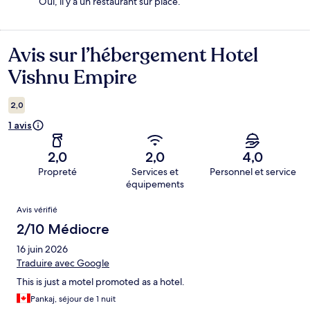
Oui, il y a un restaurant sur place.
Avis sur l’hébergement Hotel
Avis
Vishnu Empire
2,0
1 avis
2,0
2,0
4,0
Propreté
Services et
Personnel et service
équipements
Avis
Avis vérifié
2/10 Médiocre
16 juin 2026
Traduire avec Google
This is just a motel promoted as a hotel.
Pankaj, séjour de 1 nuit