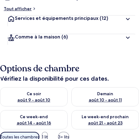
Tout afficher
Services et équipements principaux
(12)
Comme à la maison
(6)
Options de chambre
Vérifiez la disponibilité pour ces dates.
Vérifier la disponibilité pour ce soir août 9 - août 10
Vérifier la disponibilité pour 
Ce soir
Demain
août 9 - août 10
août 10 - août 11
Vérifier la disponibilité pour ce week-end août 14 - août 16
Vérifier la disponibilité pour
Ce week-end
Le week-end prochain
août 14 - août 16
août 21 - août 23
Filtres
Toutes les chambres
1 lit
3+ lits