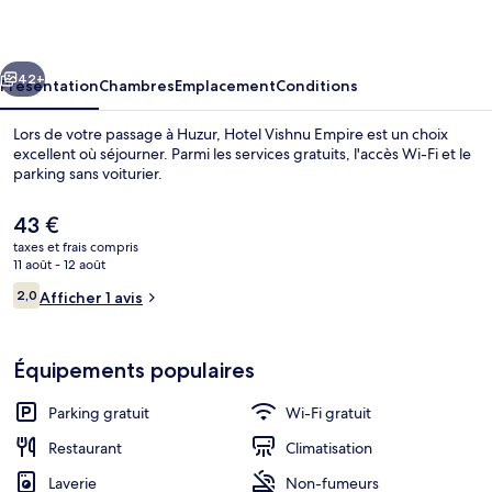
Empire
cédent
Suivant
42+
Présentation
Chambres
Emplacement
Conditions
Lors de votre passage à Huzur, Hotel Vishnu Empire est un choix
excellent où séjourner. Parmi les services gratuits, l'accès Wi-Fi et le
parking sans voiturier.
Le
43 €
prix
taxes et frais compris
actuel
11 août - 12 août
est
Avis
2,0
Afficher 1 avis
de
2,0 sur 10
voyageurs
Intérieur
43 €.
Équipements populaires
Parking gratuit
Wi-Fi gratuit
Restaurant
Climatisation
Laverie
Non-fumeurs