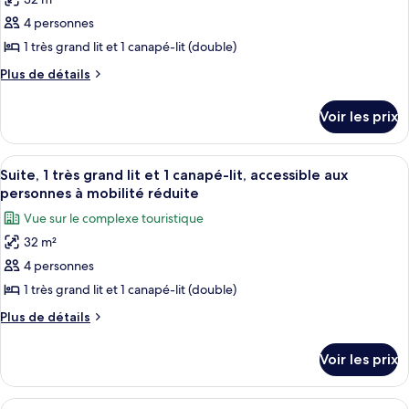
photos
et
très
pour
4 personnes
1
grand
ce
lit
1 très grand lit et 1 canapé-lit (double)
canapé-
et
type
lit,
Plus
Plus de détails
1
de
de
vue
canapé-
chambre :
détails
lit,
océan
Voir les prix
sur
Suite,
vue
le
océan
1
type
Afficher
Une chambre d’hôtel avec un grand lit
très
4
de
Suite, 1 très grand lit et 1 canapé-lit, accessible aux
toutes
chambre
grand
personnes à mobilité réduite
Suite,
les
lit
Vue sur le complexe touristique
1
photos
et
très
32 m²
pour
1
grand
4 personnes
ce
lit
canapé-
et
type
1 très grand lit et 1 canapé-lit (double)
lit,
1
de
vue
Plus
Plus de détails
canapé-
chambre :
de
lit,
établissement
détails
Suite,
vue
Voir les prix
sur
établissement
1
le
très
type
Afficher
Une chambre d’hôtel avec deux lits, un