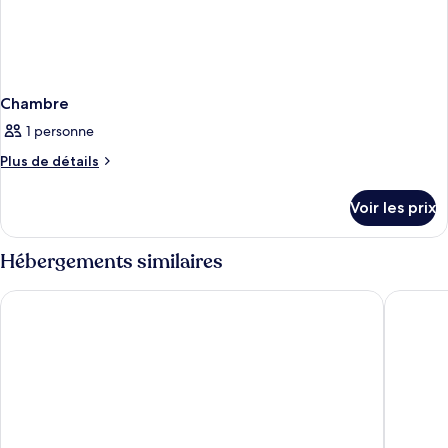
Chambre
1 personne
Plus
Plus de détails
de
détails
Voir les prix
sur
le
type
Hébergements similaires
de
chambre
Parrot Key Hotel & Villas
Beachsid
Chambre