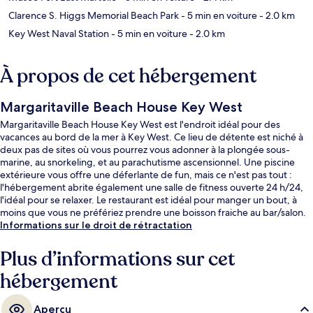
Clarence S. Higgs Memorial Beach Park
- 5 min en voiture
- 2.0 km
Key West Naval Station
- 5 min en voiture
- 2.0 km
À propos de cet hébergement
Margaritaville Beach House Key West
Margaritaville Beach House Key West est l'endroit idéal pour des
vacances au bord de la mer à Key West. Ce lieu de détente est niché à
deux pas de sites où vous pourrez vous adonner à la plongée sous-
marine, au snorkeling, et au parachutisme ascensionnel. Une piscine
extérieure vous offre une déferlante de fun, mais ce n'est pas tout :
l'hébergement abrite également une salle de fitness ouverte 24 h/24,
l'idéal pour se relaxer. Le restaurant est idéal pour manger un bout, à
moins que vous ne préfériez prendre une boisson fraiche au bar/salon.
À moins de 5 minutes en voiture, vous trouverez aussi des sites comme
Informations sur le droit de rétractation
Smathers Beach et Musée Fort East Martello. Les autres voyageurs
adorent la piscine rafraîchissante et le personnel attentionné.
Plus d’informations sur cet
hébergement
Aperçu