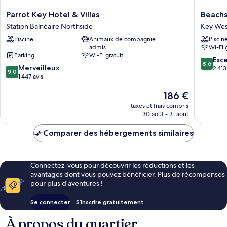
Parrot
Beachsi
Parrot Key Hotel & Villas
Beachs
Key
Resort
Station Balnéaire Northside
Key Wes
Hotel
&
Piscine
Animaux de compagnie
Piscin
&
Residen
admis
Wi-Fi 
Villas
Key
Parking
Wi-Fi gratuit
Station
West
8.6
Exce
8,6
9.0
Balnéaire
Merveilleux
sur
2 413
9,0
sur
Northside
1 447 avis
10,
10,
Excellen
Le
186 €
Merveilleux,
2 413 avi
nouveau
1 447 avis
taxes et frais compris
prix
30 août - 31 août
est
de
Comparer des hébergements similaires
186 €
Connectez-vous pour découvrir les réductions et les
avantages dont vous pouvez bénéficier. Plus de récompenses
pour plus d’aventures !
Se connecter
S’inscrire gratuitement
À propos du quartier