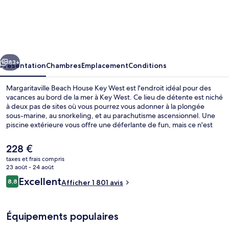
Margaritaville
Beach
House
Key
cédent
Suivant
West
83+
Présentation
Chambres
Emplacement
Conditions
Margaritaville Beach House Key West est l'endroit idéal pour des
vacances au bord de la mer à Key West. Ce lieu de détente est niché
à deux pas de sites où vous pourrez vous adonner à la plongée
sous-marine, au snorkeling, et au parachutisme ascensionnel. Une
piscine extérieure vous offre une déferlante de fun, mais ce n'est
pas tout : l'hébergement abrite également une salle de fitness
ouverte 24 h/24, l'idéal pour se relaxer. Le restaurant est idéal pour
Le
228 €
manger un bout, à moins que vous ne préfériez prendre une
prix
taxes et frais compris
boisson fraiche au bar/salon. À moins de 5 minutes en voiture, vous
actuel
23 août - 24 août
trouverez aussi des sites comme Smathers Beach et Musée Fort East
Repas et boissons
est
Avis
Martello. Les autres voyageurs adorent la piscine rafraîchissante et
Excellent
8,8
Afficher 1 801 avis
de
8,8 sur 10
le personnel attentionné.
voyageurs
228 €.
Équipements populaires