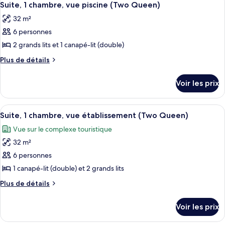
5
grand
de
Suite, 1 chambre, vue piscine (Two Queen)
toutes
chambre
lit
32 m²
Suite,
les
et
1
6 personnes
photos
1
très
pour
2 grands lits et 1 canapé-lit (double)
grand
canapé-
ce
lit
Plus
Plus de détails
lit,
et
type
de
accessible
1
détails
de
Voir les prix
aux
canapé-
sur
chambre :
lit,
personnes
le
Suite,
accessible
type
à
Afficher
Une chambre d’hôtel avec deux lits, un
aux
5
1
de
Suite, 1 chambre, vue établissement (Two Queen)
mobilité
toutes
personnes
chambre
chambre,
Vue sur le complexe touristique
à
réduite
Suite,
les
vue
mobilité
1
32 m²
photos
réduite
piscine
chambre,
pour
6 personnes
vue
(Two
ce
piscine
1 canapé-lit (double) et 2 grands lits
Queen)
(Two
type
Plus
Plus de détails
Queen)
de
de
chambre :
détails
Voir les prix
sur
Suite,
le