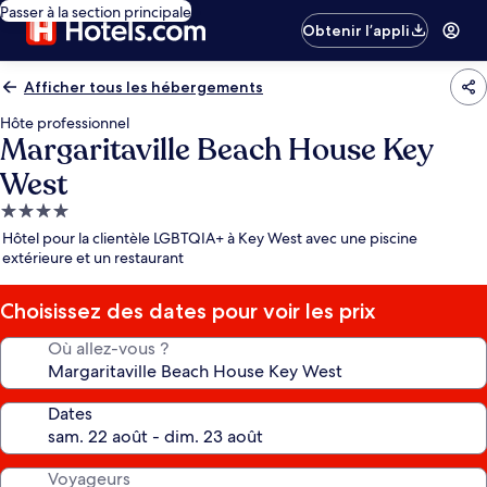
Passer à la section principale
Obtenir l’appli
Afficher tous les hébergements
Hôte professionnel
Margaritaville Beach House Key
West
Hébergement
4.0 étoiles
Hôtel pour la clientèle LGBTQIA+ à Key West avec une piscine
extérieure et un restaurant
Choisissez des dates pour voir les prix
Où allez-vous ?
Dates
Voyageurs