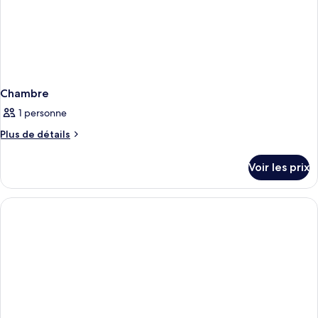
Chambre
1 personne
Plus
Plus de détails
de
détails
Voir les prix
sur
le
type
de
chambre
Chambre