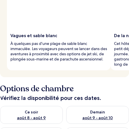
Vagues et sable blanc
De la 
À quelques pas d'une plage de sable blanc
Cet hôt
immaculée. Les voyageurs peuvent se lancer dans des
petit d
aventures à proximité avec des options de jet ski, de
journée.
plongée sous-marine et de parachute ascensionnel.
gastrono
long de 
Options de chambre
Vérifiez la disponibilité pour ces dates.
Vérifier la disponibilité pour ce soir août 8 - août 9
Vérifier la disponibilité pour 
Ce soir
Demain
août 8 - août 9
août 9 - août 10