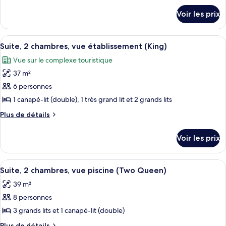
établissement
mobilité
chambre :
détails
réduite,
(Two
Voir les prix
sur
Chambre
vue
Queen)
le
établissement
Standard,
type
(Two
Afficher
Un salon moderne comprenant un canapé
1
7
de
Suite, 2 chambres, vue établissement (King)
Queen)
toutes
chambre
très
Vue sur le complexe touristique
Chambre
les
grand
Standard,
37 m²
photos
lit,
1
pour
6 personnes
vue
très
ce
grand
1 canapé-lit (double), 1 très grand lit et 2 grands lits
établissement
lit,
type
Plus
Plus de détails
vue
de
de
établissement
chambre :
détails
Voir les prix
sur
Suite,
le
2
type
Afficher
Une chambre d’hôtel avec un balcon, un
chambres,
7
de
Suite, 2 chambres, vue piscine (Two Queen)
toutes
chambre
vue
39 m²
Suite,
les
établissement
2
8 personnes
photos
(King)
chambres,
pour
3 grands lits et 1 canapé-lit (double)
vue
ce
établissement
Plus
Plus de détails