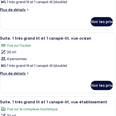
pour
1 très grand lit et 1 canapé-lit (double)
très
lit,
ce
grand
Plus
Plus de détails
vue
lit,
type
de
piscine
vue
détails
de
Voir les prix
piscine
sur
chambre :
le
Suite,
type
Afficher
Un grand lit avec du linge de lit blan
11
1
de
Suite, 1 très grand lit et 1 canapé-lit, vue océan
toutes
chambre
très
Vue sur l’océan
Suite,
les
grand
1
30 m²
photos
lit
très
pour
4 personnes
grand
et
ce
lit
1 très grand lit et 1 canapé-lit (double)
1
et
type
canapé-
Plus
Plus de détails
1
de
de
lit,
canapé-
chambre :
détails
lit,
vue
Voir les prix
sur
Suite,
vue
piscine
le
piscine
1
type
Afficher
Une chambre d’hôtel comprenant un lit
très
5
de
Suite, 1 très grand lit et 1 canapé-lit, vue établissement
toutes
chambre
grand
Vue sur le complexe touristique
Suite,
les
lit
1
32 m²