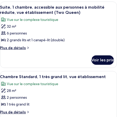
1
type
Afficher
Une chambre d’hôtel avec deux lits, un
chambre,
4
de
Suite, 1 chambre, accessible aux personnes à mobilité
toutes
chambre
vue
réduite, vue établissement (Two Queen)
Suite,
les
établissement
Vue sur le complexe touristique
1
photos
(Two
chambre,
32 m²
pour
Queen)
vue
6 personnes
ce
établissement
(Two
type
2 grands lits et 1 canapé-lit (double)
Queen)
de
Plus
Plus de détails
chambre :
de
détails
Suite,
Voir les prix
sur
1
le
chambre,
type
Afficher
Une chambre d’hôtel avec un grand lit
3
accessible
de
Chambre Standard, 1 très grand lit, vue établissement
toutes
chambre
aux
Vue sur le complexe touristique
Suite,
les
personnes
1
28 m²
photos
à
chambre,
pour
2 personnes
accessible
mobilité
ce
aux
1 très grand lit
réduite,
personnes
type
vue
Plus
Plus de détails
à
de
de