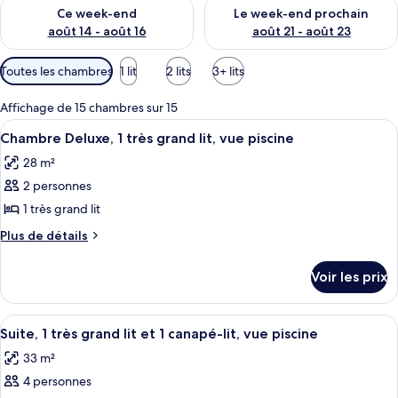
Vérifier la disponibilité pour ce week-end août 14 - août 16
Vérifier la disponibilité pour
Ce week-end
Le week-end prochain
août 14 - août 16
août 21 - août 23
Filtres
Toutes les chambres
1 lit
2 lits
3+ lits
disponibles
pour
Affichage de 15 chambres sur 15
les
Afficher
Une chambre d’hôtel avec un grand lit,
4
Chambre Deluxe, 1 très grand lit, vue piscine
chambres
toutes
28 m²
les
2 personnes
photos
pour
1 très grand lit
ce
Plus
Plus de détails
type
de
détails
de
Voir les prix
sur
chambre :
le
Chambre
type
Afficher
Une cuisine avec une table en bois, de
6
Deluxe,
de
Suite, 1 très grand lit et 1 canapé-lit, vue piscine
toutes
chambre
1
33 m²
Chambre
les
très
Deluxe,
4 personnes
photos
grand
1