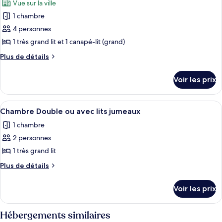
Vue sur la ville
les
1 chambre
photos
pour
4 personnes
ce
1 très grand lit et 1 canapé-lit (grand)
type
Plus
Plus de détails
de
de
chambre :
détails
Voir les prix
sur
Suite
le
Studio
type
Afficher
Lits bébé (en supplément), draps fourn
2
de
Chambre Double ou avec lits jumeaux
toutes
chambre
1 chambre
Suite
les
Studio
2 personnes
photos
pour
1 très grand lit
ce
Plus
Plus de détails
type
de
détails
de
Voir les prix
sur
chambre :
le
Chambre
type
Hébergements similaires
Double
de