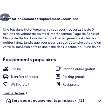
cédent
Suivant
24+
Présentation
Chambres
Emplacement
Conditions
Une fois dans Hotel Aquamarin, vous vous trouverez à juste 5
minutes de voiture de points d'intérêt comme Plage de Becici et
Marina de Budva. Le restaurant de l'hébergement est idéal les
petites faims, tandis que vous pourrez vous détendre autour d'un
verre au bar/salon et faire une halte dans le sauna pour une fin de
journée relaxante. Parmi les autres petits avantages de cet
hébergement figurent un hammam, une piscine extérieure en
Équipements populaires
saison et un snack-bar/une épicerie fine.
Piscine
Petit déjeuner gratuit
Terrasse/Patio
Transfert aéroport
Parking gratuit
Wi-Fi gratuit
Restaurant
Tout afficher
Services et équipements principaux
(12)