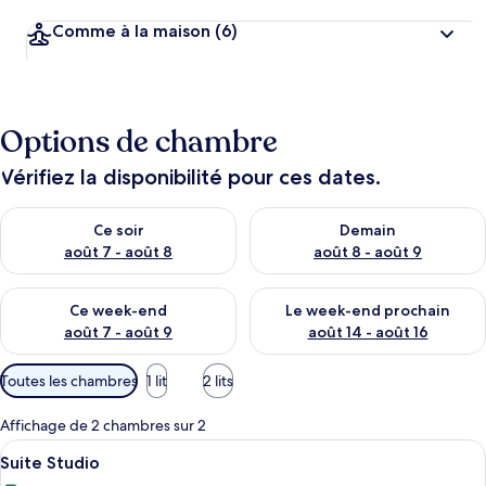
Comme à la maison
(6)
Options de chambre
Vérifiez la disponibilité pour ces dates.
Vérifier la disponibilité pour ce soir août 7 - août 8
Vérifier la disponibilité pour 
Ce soir
Demain
août 7 - août 8
août 8 - août 9
Vérifier la disponibilité pour ce week-end août 7 - août 9
Vérifier la disponibilité pour 
Ce week-end
Le week-end prochain
août 7 - août 9
août 14 - août 16
Filtres
Toutes les chambres
1 lit
2 lits
disponibles
pour
Affichage de 2 chambres sur 2
les
Afficher
Lits bébé (en supplément), draps fourn
2
Suite Studio
chambres
toutes