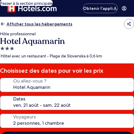
Passer à la section principale
Obtenir l’appli
Afficher tous les hébergements
Hôte professionnel
Hotel Aquamarin
Hébergement
3.0 étoiles
Hôtel avec un restaurant - Plage de Slovenska à 0,6 km
Choisissez des dates pour voir les prix
Où allez-vous ?
Dates
Voyageurs