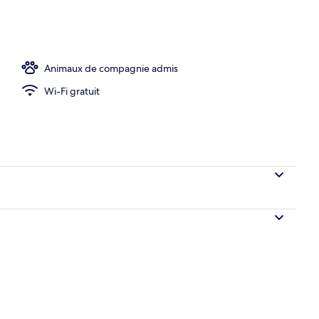
meurs, coin cuisine (Logier 1) | Minibar, rideaux occultants, Wi-Fi gratuit, dra
Animaux de compagnie admis
Wi-Fi gratuit