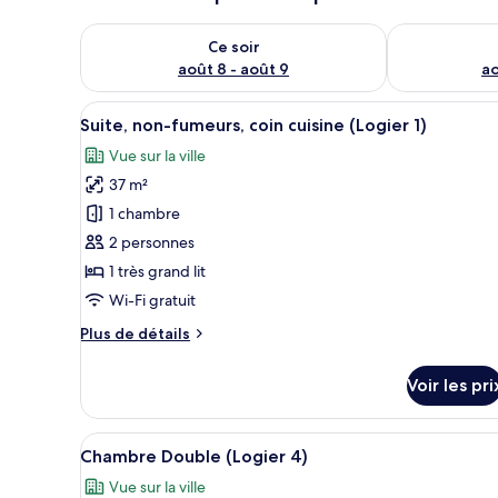
Vérifier la disponibilité pour ce soir août 8 - août 9
Vérifier la di
Ce soir
août 8 - août 9
ao
Afficher
Suite, non-fumeurs, coin cuisine
6
Suite, non-fumeurs, coin cuisine (Logier 1)
toutes
Vue sur la ville
les
37 m²
photos
pour
1 chambre
ce
2 personnes
type
1 très grand lit
de
Wi-Fi gratuit
chambre :
Plus
Plus de détails
Suite,
de
non-
détails
Voir les pri
fumeurs,
sur
le
coin
type
Afficher
Chambre Double (Logier 4) | Min
cuisine
4
de
Chambre Double (Logier 4)
toutes
(Logier
chambre
Vue sur la ville
Suite,
les
1)