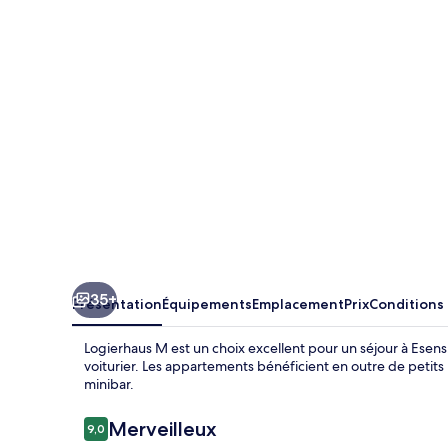
35+
Présentation
Équipements
Emplacement
Prix
Conditions
Logierhaus M est un choix excellent pour un séjour à Esens. 
voiturier. Les appartements bénéficient en outre de petits
minibar.
Avis
Merveilleux
9,0
9,0 sur 10
voyageurs