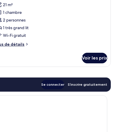
uble
21 m²
hotos
ogier
our
1 chambre
e
2 personnes
ype
1 très grand lit
e
Wi-Fi gratuit
hambre :
us
us de détails
hambre
e
ouble
tails
Voir les prix
Logier
r
pe
e
hambre
Se connecter
S’inscrire gratuitement
hambre
uble
ogier