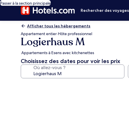
Passer à la section principale
Rechercher des voyage
Afficher tous les hébergements
Appartement entier
·
Hôte professionnel
Logierhaus M
Appartements à Esens avec kitchenettes
Choisissez des dates pour voir les prix
Où allez-vous ?
Galerie
photos
de
l’hébergement
Logierhaus
M