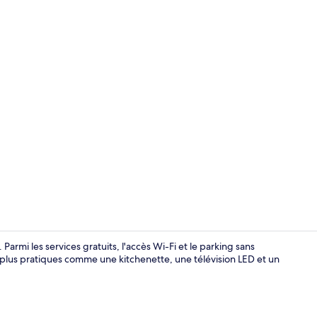
Extérieur
Parmi les services gratuits, l'accès Wi-Fi et le parking sans
 plus pratiques comme une kitchenette, une télévision LED et un
Suite, non-fu