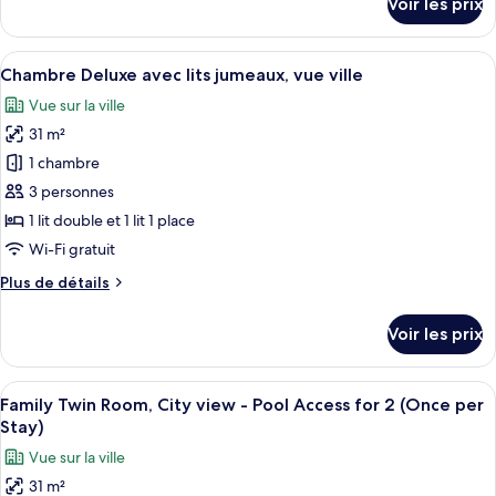
Voir les prix
Room
sur
le
(HanOk
type
Afficher
Une chambre d’hôtel avec deux lits, un
View)
6
de
Chambre Deluxe avec lits jumeaux, vue ville
toutes
chambre
Vue sur la ville
Suite
les
Twin
31 m²
photos
Room
pour
1 chambre
(HanOk
ce
View)
3 personnes
type
1 lit double et 1 lit 1 place
de
Wi-Fi gratuit
chambre :
Plus
Plus de détails
Chambre
de
Deluxe
détails
Voir les prix
avec
sur
le
lits
type
Afficher
Piscine extérieure (ouverte en saison),
jumeaux,
7
de
Family Twin Room, City view - Pool Access for 2 (Once per
toutes
vue
chambre
Stay)
Chambre
les
ville
Vue sur la ville
Deluxe
photos
avec
31 m²
pour