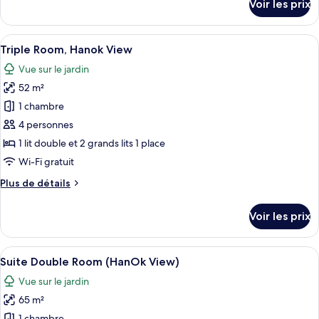
Voir les prix
avec
sur
le
lits
type
Afficher
Triple Room, Hanok View | Coffres-for
jumeaux
5
de
Triple Room, Hanok View
toutes
(Hanok
chambre
Vue sur le jardin
Chambre
les
View)
Familiale
52 m²
photos
avec
pour
1 chambre
lits
ce
jumeaux
4 personnes
(Hanok
type
1 lit double et 2 grands lits 1 place
View)
de
Wi-Fi gratuit
chambre :
Plus
Plus de détails
Triple
de
Room,
détails
Voir les prix
Hanok
sur
le
View
type
Afficher
Une chambre d’hôtel moderne dotée d’u
5
de
Suite Double Room (HanOk View)
toutes
chambre
Vue sur le jardin
Triple
les
Room,
65 m²
photos
Hanok
1 chambre