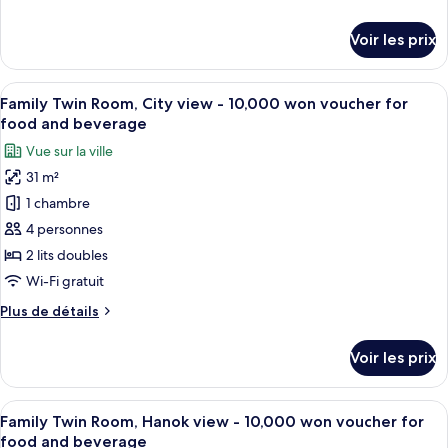
Chambre
de
Deluxe
détails
Voir les prix
avec
sur
le
lits
type
Afficher
Une librairie avec des étagères, des ta
jumeaux
7
de
Family Twin Room, City view - 10,000 won voucher for
toutes
(Semi-
chambre
food and beverage
Chambre
les
Hanok
Vue sur la ville
Deluxe
photos
view)
avec
31 m²
pour
lits
1 chambre
ce
jumeaux
(Semi-
type
4 personnes
Hanok
de
2 lits doubles
view)
chambre :
Wi-Fi gratuit
Family
Plus
Plus de détails
Twin
de
Room,
détails
Voir les prix
sur
City
le
view
type
Afficher
Une librairie avec des étagères, des ta
-
8
de
Family Twin Room, Hanok view - 10,000 won voucher for
toutes
10,000
chambre
food and beverage