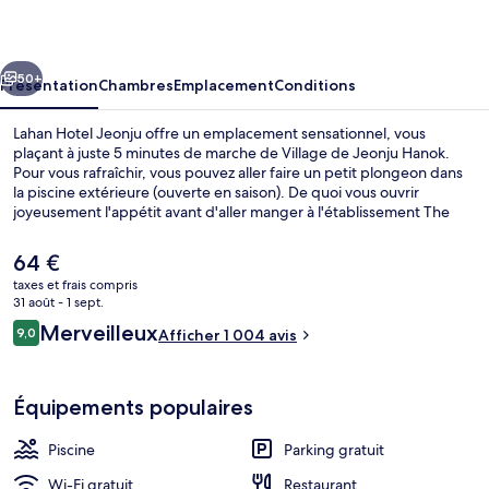
Jeonju
cédent
Suivant
50+
Présentation
Chambres
Emplacement
Conditions
Lahan Hotel Jeonju offre un emplacement sensationnel, vous
plaçant à juste 5 minutes de marche de Village de Jeonju Hanok.
Pour vous rafraîchir, vous pouvez aller faire un petit plongeon dans
la piscine extérieure (ouverte en saison). De quoi vous ouvrir
joyeusement l'appétit avant d'aller manger à l'établissement The
Plate, qui vous sert le petit déjeuner. Parmi les autres petits
avantages de cet hébergement figurent 2 cafés, une salle de fitness
Le
64 €
et une piscine pour enfants. Le personnel attentionné et
prix
taxes et frais compris
l'emplacement remportent un franc succès auprès des autres
actuel
31 août - 1 sept.
voyageurs.
Piscine extérieure (ouverte en saison),
est
Avis
Merveilleux
9,0
Afficher 1 004 avis
de
9,0 sur 10
voyageurs
64 €.
Équipements populaires
Piscine
Parking gratuit
Wi-Fi gratuit
Restaurant