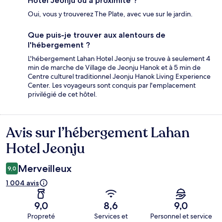
Hotel Jeonju ou à proximité ?
Oui, vous y trouverez The Plate, avec vue sur le jardin.
Que puis-je trouver aux alentours de
l'hébergement ?
L'hébergement Lahan Hotel Jeonju se trouve à seulement 4
min de marche de Village de Jeonju Hanok et à 5 min de
Centre culturel traditionnel Jeonju Hanok Living Experience
Center. Les voyageurs sont conquis par l'emplacement
privilégié de cet hôtel.
Avis sur l’hébergement Lahan
Avis
Hotel Jeonju
Merveilleux
9,0
1 004 avis
9,0
8,6
9,0
Propreté
Services et
Personnel et service