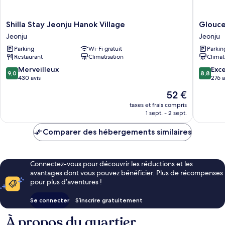
won
voucher
for
Shilla
Glouces
Shilla Stay Jeonju Hanok Village
Glouce
food
Stay
Jeonju
Jeonju
Jeonju
and
Jeonju
Jeonju
beverage
Parking
Wi-Fi gratuit
Parkin
Hanok
Restaurant
Climatisation
Climat
Village
Jeonju
9.0
8.8
Merveilleux
Exce
9,0
8,8
sur
sur
430 avis
276 a
10,
10,
Le
52 €
Merveilleux,
Excellen
nouveau
430 avis
276 avis
taxes et frais compris
prix
1 sept. - 2 sept.
est
de
Comparer des hébergements similaires
52 €
Connectez-vous pour découvrir les réductions et les
avantages dont vous pouvez bénéficier. Plus de récompenses
pour plus d’aventures !
Se connecter
S’inscrire gratuitement
À propos du quartier