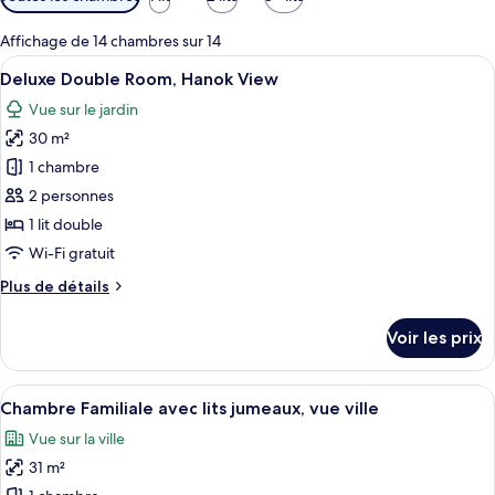
disponibles
pour
Affichage de 14 chambres sur 14
les
Afficher
Une chambre d’hôtel avec un grand lit,
6
Deluxe Double Room, Hanok View
chambres
toutes
Vue sur le jardin
les
30 m²
photos
pour
1 chambre
ce
2 personnes
type
1 lit double
de
Wi-Fi gratuit
chambre :
Plus
Plus de détails
Deluxe
de
Double
détails
Voir les prix
Room,
sur
le
Hanok
type
Afficher
Une chambre d’hôtel avec deux lits, un
View
6
de
Chambre Familiale avec lits jumeaux, vue ville
toutes
chambre
Vue sur la ville
Deluxe
les
Double
31 m²
photos
Room,