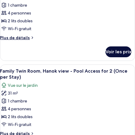
lits
1 chambre
ce
jumeaux,
vue
type
4 personnes
ville
de
2 lits doubles
chambre :
Wi-Fi gratuit
Family
Plus
Plus de détails
Twin
de
Room,
détails
Voir les prix
sur
City
le
view
type
Afficher
Piscine extérieure (ouverte en saison),
-
6
de
Family Twin Room, Hanok view - Pool Access for 2 (Once
toutes
Pool
chambre
per Stay)
Family
les
Access
Vue sur le jardin
Twin
photos
for
Room,
31 m²
pour
2
City
1 chambre
ce
view
(Once
-
type
4 personnes
per
Pool
de
Stay)
2 lits doubles
Access
chambre :
for
Wi-Fi gratuit
Family
2
Plus
Plus de détails
(Once