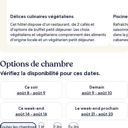
Délices culinaires végétaliens
Piscin
Cet hôtel dispose d'un restaurant, de 2 cafés et
Rafraîch
d'options de buffet petit déjeuner. Les choix
saisonni
végétaliens et végétariens comprennent des aliments
dans la 
d'origine locale et un végétarien petit déjeuner.
cabanes 
Options de chambre
Vérifiez la disponibilité pour ces dates.
Vérifier la disponibilité pour ce soir août 8 - août 9
Vérifier la disponibilité pour 
Ce soir
Demain
août 8 - août 9
août 9 - août 10
Vérifier la disponibilité pour ce week-end août 14 - août 16
Vérifier la disponibilité pour
Ce week-end
Le week-end prochain
août 14 - août 16
août 21 - août 23
Filtres
Toutes les chambres
1 lit
2 lits
3+ lits