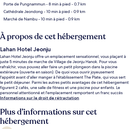
Porte de Pungnammun
- 8 min à pied
- 0.7 km
Cathédrale Jeondong
- 10 min à pied
- 0.9 km
Marché de Nambu
- 10 min à pied
- 0.9 km
À propos de cet hébergement
Lahan Hotel Jeonju
Lahan Hotel Jeonju offre un emplacement sensationnel, vous plaçant à
juste 5 minutes de marche de Village de Jeonju Hanok. Pour vous
rafraîchir, vous pouvez aller faire un petit plongeon dans la piscine
extérieure (ouverte en saison). De quoi vous ouvrir joyeusement
l'appétit avant d'aller manger à l'établissement The Plate, qui vous sert
le petit déjeuner. Parmi les autres petits avantages de cet hébergement
figurent 2 cafés, une salle de fitness et une piscine pour enfants. Le
personnel attentionné et l'emplacement remportent un franc succès
auprès des autres voyageurs.
Informations sur le droit de rétractation
Plus d’informations sur cet
hébergement