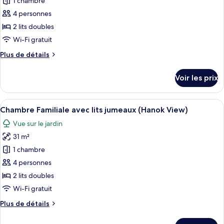
pour
1 chambre
Hanok
ce
View
4 personnes
type
2 lits doubles
de
Wi-Fi gratuit
chambre :
Plus
Plus de détails
Chambre
de
Familiale
détails
Voir les prix
avec
sur
le
lits
type
Afficher
Une pièce avec une grande fenêtre, une
jumeaux,
5
de
Chambre Familiale avec lits jumeaux (Hanok View)
toutes
vue
chambre
Vue sur le jardin
Chambre
les
ville
Familiale
31 m²
photos
avec
pour
1 chambre
lits
ce
jumeaux,
4 personnes
vue
type
2 lits doubles
ville
de
Wi-Fi gratuit
chambre :
Plus
Plus de détails
Chambre
de
Familiale
détails