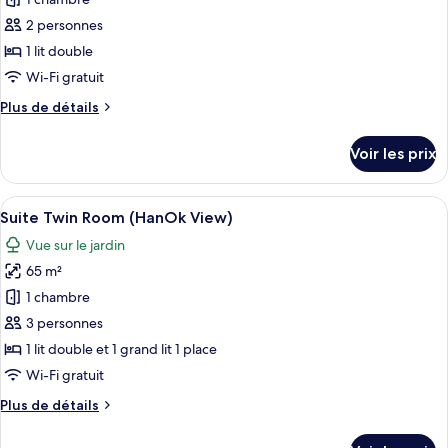
pour
View
ce
2 personnes
type
1 lit double
de
Wi-Fi gratuit
chambre :
Plus
Plus de détails
Suite
de
Double
détails
Voir les prix
Room
sur
le
(HanOk
type
Afficher
Une chambre d’hôtel moderne dotée d’u
View)
5
de
Suite Twin Room (HanOk View)
toutes
chambre
Vue sur le jardin
Suite
les
Double
65 m²
photos
Room
pour
1 chambre
(HanOk
ce
View)
3 personnes
type
1 lit double et 1 grand lit 1 place
de
Wi-Fi gratuit
chambre :
Plus
Plus de détails
Suite
de
Twin
détails