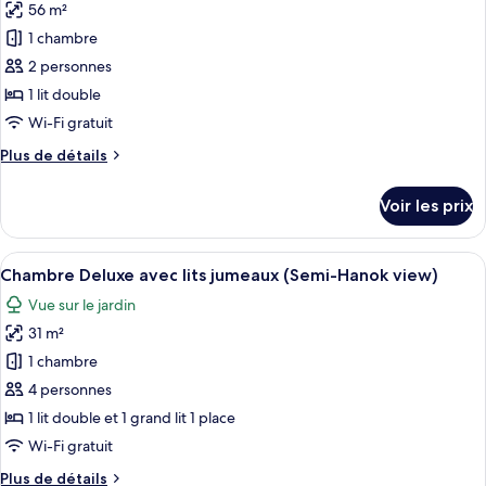
Twin
56 m²
photos
Room
pour
1 chambre
(City
ce
View)
2 personnes
type
1 lit double
de
Wi-Fi gratuit
chambre :
Plus
Plus de détails
Suite
de
Double
détails
Voir les prix
Room
sur
le
(City
type
Afficher
Une chambre d’hôtel avec deux lits, un
View)
6
de
Chambre Deluxe avec lits jumeaux (Semi-Hanok view)
toutes
chambre
Vue sur le jardin
Suite
les
Double
31 m²
photos
Room
pour
1 chambre
(City
ce
View)
4 personnes
type
1 lit double et 1 grand lit 1 place
de
Wi-Fi gratuit
chambre :
Plus
Plus de détails