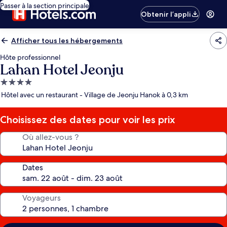
Passer à la section principale
Obtenir l’appli
Afficher tous les hébergements
Hôte professionnel
Lahan Hotel Jeonju
Hébergement
4.0 étoiles
Hôtel avec un restaurant - Village de Jeonju Hanok à 0,3 km
Choisissez des dates pour voir les prix
Où allez-vous ?
Dates
Voyageurs