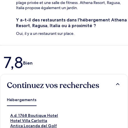
plage privée et une salle de fitness. Athena Resort, Ragusa,
Italia propose également un jardin.
Y a-t-il des restaurants dans l'hébergement Athena
Resort, Ragusa, Italia ou à proximité ?
Oui, il y a un restaurant sur place.
Avis
7,8
Bien
Continuez vos recherches
Hébergements
L
A.d. 1768 Boutique Hotel
i
L
Hotel Villa Carlotta
e
i
L
Antica Locanda del Golf