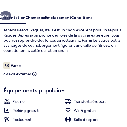
Ragusa,
Italia
cédent
Suivant
62+
Présentation
Chambres
Emplacement
Conditions
Athena Resort, Ragusa, Italia est un choix excellent pour un séjour à
Raguse. Après avoir profité des joies de la piscine extérieure, vous
pourrez reprendre des forces au restaurant. Parmi les autres petits
avantages de cet hébergement figurent une salle de fitness, un
court de tennis extérieur et un jardin.
Avis
Bien
7,8
7,8 sur 10
voyageurs
49 avis externes
Piscine extérieure
Équipements populaires
Piscine
Transfert aéroport
Parking gratuit
Wi-Fi gratuit
Restaurant
Salle de sport