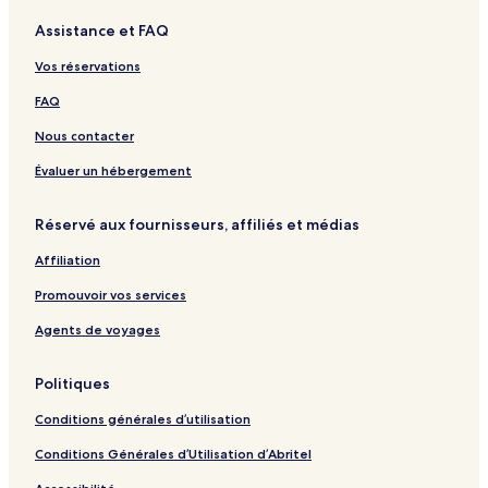
q
i
&
r
H
G
t
L
e
Assistance et FAQ
u
o
S
m
o
i
a
a
H
e
1
p
i
t
u
u
o
Vos réservations
H
6
a
n
e
b
r
t
o
1
e
l
i
o
e
FAQ
t
9
l
l
e
i
Nous contacter
l
a
n
Évaluer un hébergement
a
Réservé aux fournisseurs, affiliés et médias
Affiliation
Promouvoir vos services
Agents de voyages
Politiques
Conditions générales d’utilisation
Conditions Générales d’Utilisation d’Abritel