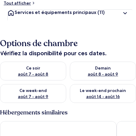
Tout afficher
Services et équipements principaux
(11)
Options de chambre
Vérifiez la disponibilité pour ces dates.
Vérifier la disponibilité pour ce soir août 7 - août 8
Vérifier la disponibilité pour 
Ce soir
Demain
août 7 - août 8
août 8 - août 9
Vérifier la disponibilité pour ce week-end août 7 - août 9
Vérifier la disponibilité pour 
Ce week-end
Le week-end prochain
août 7 - août 9
août 14 - août 16
Hébergements similaires
Itria Palace
Residence