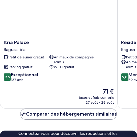
Itria
Residen
Itria Palace
Residen
Palace
Dei
Ragusa Ibla
Ragusa
Ragusa
Viali
Petit déjeuner gratuit
Animaux de compagnie
Petit 
Ibla
Ragusa
admis
Anima
Parking gratuit
Wi-Fi gratuit
admis
9.6
9.0
Exceptionnel
Mer
9,6
9,0
sur
sur
137 avis
59 av
10,
10,
Le
71 €
Exceptionnel,
Merveill
nouveau
137 avis
59 avis
taxes et frais compris
prix
27 août - 28 août
est
de
Comparer des hébergements similaires
71 €
Connectez-vous pour découvrir les réductions et les