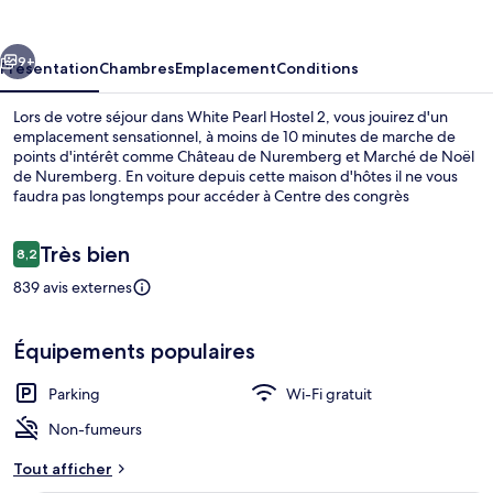
Hostel
2
cédent
Suivant
9+
Présentation
Chambres
Emplacement
Conditions
Lors de votre séjour dans White Pearl Hostel 2, vous jouirez d'un
emplacement sensationnel, à moins de 10 minutes de marche de
points d'intérêt comme Château de Nuremberg et Marché de Noël
de Nuremberg. En voiture depuis cette maison d'hôtes il ne vous
faudra pas longtemps pour accéder à Centre des congrès
NürnbergMesse. Les transports publics se situent à une courte
distance à pied : Station de métro Friedrich-Ebert-Platz est à 8 min
Avis
Très bien
et Station de métro St Lorenz-Kirche, à 11 min.
8,2
8,2 sur 10
voyageurs
839 avis externes
Chambre Double | Bureau, chambres i
Équipements populaires
Parking
Wi-Fi gratuit
Non-fumeurs
Tout afficher