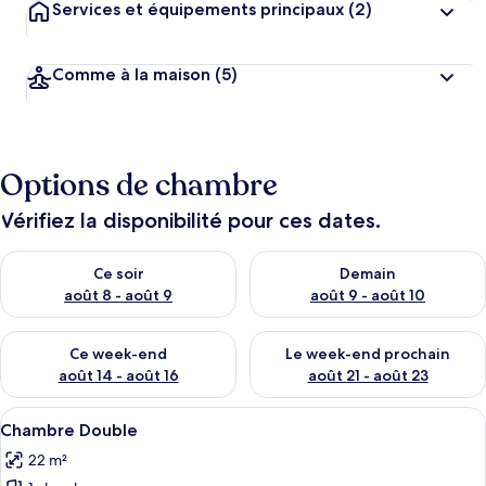
Services et équipements principaux
(2)
Comme à la maison
(5)
Options de chambre
Vérifiez la disponibilité pour ces dates.
Vérifier la disponibilité pour ce soir août 8 - août 9
Vérifier la disponibilité pour 
Ce soir
Demain
août 8 - août 9
août 9 - août 10
Vérifier la disponibilité pour ce week-end août 14 - août 16
Vérifier la disponibilité pour
Ce week-end
Le week-end prochain
août 14 - août 16
août 21 - août 23
Afficher
Une chambre à coucher avec un lit, un
6
Chambre Double
toutes
22 m²
les