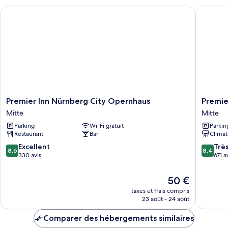
chambre
Premier Inn Nürnberg City Opernhaus
Premier 
Chambre
Simple
Premier
Premier
Premier Inn Nürnberg City Opernhaus
Premie
Inn
Inn
Mitte
Mitte
Nürnberg
Nürnbe
Parking
Wi-Fi gratuit
Parkin
City
City
Restaurant
Bar
Climat
Opernhaus
Centre
Mitte
Mitte
8.6
8.4
Excellent
Trè
8,6
8,4
sur
sur
330 avis
671 a
10,
10,
Excellent,
Très
Le
50 €
330 avis
bien,
nouveau
taxes et frais compris
671 avis
prix
23 août - 24 août
est
de
Comparer des hébergements similaires
50 €