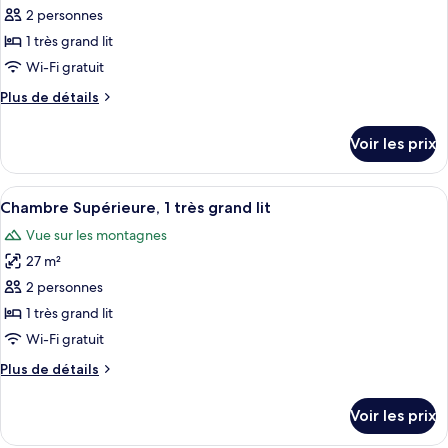
ce
grand
2 personnes
lit,
type
1 très grand lit
vue
de
Wi-Fi gratuit
piscine
chambre :
Plus
Plus de détails
Suite
de
Junior,
détails
Voir les prix
vue
sur
le
mer
type
Afficher
Une chambre d’hôtel avec un lit, une c
7
de
Chambre Supérieure, 1 très grand lit
toutes
chambre
Vue sur les montagnes
Suite
les
Junior,
27 m²
photos
vue
pour
2 personnes
mer
ce
1 très grand lit
type
Wi-Fi gratuit
de
Plus
Plus de détails
chambre :
de
Chambre
détails
Voir les prix
sur
Supérieure,
le