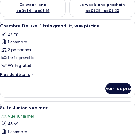
Vérifier la disponibilité pour ce week-end août 14 - août 16
Vérifier la disponibilité pour
Ce week-end
Le week-end prochain
août 14 - août 16
août 21 - août 23
Afficher
Une chambre d’hôtel avec un grand lit
5
Chambre Deluxe, 1 très grand lit, vue piscine
toutes
27 m²
les
1 chambre
photos
pour
2 personnes
ce
1 très grand lit
type
Wi-Fi gratuit
de
Plus
Plus de détails
chambre :
de
Chambre
détails
Voir les prix
sur
Deluxe,
le
1
type
Afficher
Une chambre d’hôtel équipée d’un lit, d
très
8
de
Suite Junior, vue mer
toutes
grand
chambre
Vue sur la mer
Chambre
les
lit,
Deluxe,
45 m²
photos
vue
1
pour
1 chambre
piscine
très