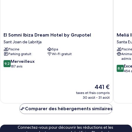
El
Meliá
El Somni Ibiza Dream Hotel by Grupotel
Somni
Ibiza
Sant Joan de Labritja
Santa Eu
Ibiza
-
Piscine
Spa
Piscin
Dream
Adults
Parking gratuit
Wi-Fi gratuit
Anima
Hotel
Only
admis
by
Santa
9.2
Merveilleux
9,2
8.8
Grupotel
Eulalia
Exce
sur
187 avis
8,8
sur
Sant
del
454 a
10,
10,
Joan
Rio
Merveilleux,
Excellen
de
187 avis
Le
441 €
454 avis
Labritja
nouveau
taxes et frais compris
prix
30 août - 31 août
est
de
Comparer des hébergements similaires
441 €
Connectez-vous pour découvrir les réductions et les