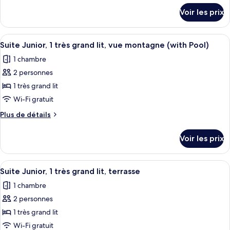
up
(Swim
détails
de
Voir les prix
pool)
up
sur
chambre :
pool)
le
Chambre
type
Afficher
Une chambre d’hôtel avec un grand lit,
7
Club,
de
Suite Junior, 1 très grand lit, vue montagne (with Pool)
toutes
chambre
1
1 chambre
Chambre
les
très
Club,
2 personnes
photos
grand
1
pour
1 très grand lit
très
lit,
ce
grand
Wi-Fi gratuit
vue
lit,
type
mer
Plus
Plus de détails
vue
de
de
mer
chambre :
détails
Voir les prix
sur
Suite
le
Junior,
type
Afficher
Une chambre d’hôtel équipée d’un lit, d
1
5
de
Suite Junior, 1 très grand lit, terrasse
toutes
chambre
très
1 chambre
Suite
les
grand
Junior,
2 personnes
photos
lit,
1
pour
1 très grand lit
vue
très
ce
grand
Wi-Fi gratuit
montagne