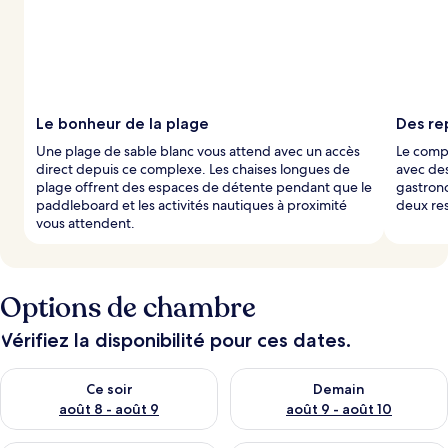
Le bonheur de la plage
Des re
Une plage de sable blanc vous attend avec un accès
Le compl
direct depuis ce complexe. Les chaises longues de
avec des
plage offrent des espaces de détente pendant que le
gastron
paddleboard et les activités nautiques à proximité
deux res
vous attendent.
Options de chambre
Vérifiez la disponibilité pour ces dates.
Vérifier la disponibilité pour ce soir août 8 - août 9
Vérifier la disponibilité pour 
Ce soir
Demain
août 8 - août 9
août 9 - août 10