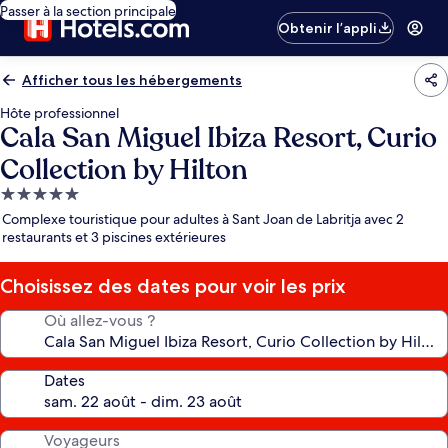
Passer à la section principale
Obtenir l’appli
Afficher tous les hébergements
Hôte professionnel
Cala San Miguel Ibiza Resort, Curio
Collection by Hilton
Hébergement
5.0 étoiles
Complexe touristique pour adultes à Sant Joan de Labritja avec 2
restaurants et 3 piscines extérieures
Choisissez des dates pour voir les prix
Où allez-vous ?
Dates
Voyageurs