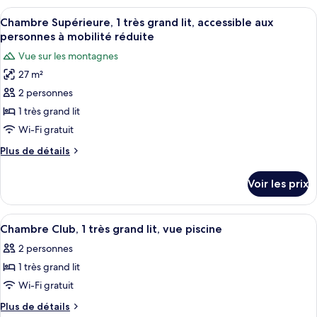
1
type
Afficher
Une chambre d’hôtel avec un lit, une c
très
7
de
Chambre Supérieure, 1 très grand lit, accessible aux
toutes
grand
chambre
personnes à mobilité réduite
Chambre
les
lit
Vue sur les montagnes
Supérieure,
photos
1
27 m²
pour
très
2 personnes
ce
grand
lit
type
1 très grand lit
de
Wi-Fi gratuit
chambre :
Plus
Plus de détails
Chambre
de
Supérieure,
détails
Voir les prix
sur
1
le
très
type
Afficher
Une terrasse couverte, meublée de meu
grand
7
de
Chambre Club, 1 très grand lit, vue piscine
toutes
chambre
lit,
2 personnes
Chambre
les
accessible
Supérieure,
1 très grand lit
photos
aux
1
pour
Wi-Fi gratuit
personnes
très
ce
grand
à
Plus
Plus de détails
lit,