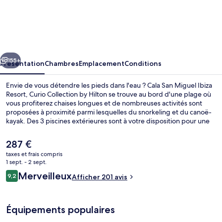
Cala
San
Miguel
Ibiza
cédent
Suivant
Resort,
155+
Présentation
Chambres
Emplacement
Conditions
Curio
Envie de vous détendre les pieds dans l'eau ? Cala San Miguel Ibiza
Collection
Resort, Curio Collection by Hilton se trouve au bord d'une plage où
vous profiterez chaises longues et de nombreuses activités sont
by
proposées à proximité parmi lesquelles du snorkeling et du canoë-
Hilton
kayak. Des 3 piscines extérieures sont à votre disposition pour une
vague de fun tandis que ceux ayant envie de se faire dorloter
pourront profiter des massages, des soins du visage et des soins
Le
287 €
corporels proposés. Les options de restauration comprennent 2
prix
taxes et frais compris
restaurants, tandis que les 2 bars en bord de piscine vous invitent à
actuel
1 sept. - 2 sept.
siroter des boissons rafraîchissantes. Ce complexe touristique de
Restaurant
est
Avis
luxe abrite en outre 2 bars/lounges, une salle de fitness et un snack-
Merveilleux
9,2
Afficher 201 avis
de
9,2 sur 10
bar/une épicerie fine. Les autres voyageurs ne disent que du bien
voyageurs
287 €.
en ce qui concerne le personnel attentionné.
Équipements populaires