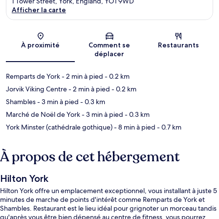
1 Tower Street, York, England, YO1 9WD
Afficher la carte
Carte
À proximité
Comment se
Restaurants
déplacer
Remparts de York
- 2 min à pied
- 0.2 km
Jorvik Viking Centre
- 2 min à pied
- 0.2 km
Shambles
- 3 min à pied
- 0.3 km
Marché de Noël de York
- 3 min à pied
- 0.3 km
York Minster (cathédrale gothique)
- 8 min à pied
- 0.7 km
À propos de cet hébergement
Hilton York
Hilton York offre un emplacement exceptionnel, vous installant à juste 5
minutes de marche de points d'intérêt comme Remparts de York et
Shambles. Restaurant est le lieu idéal pour grignoter un morceau tandis
qu'après vous être bien dépensé au centre de fitness, vous pourrez