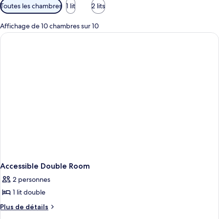
Filtres
Toutes les chambres
1 lit
2 lits
disponibles
pour
Affichage de 10 chambres sur 10
les
chambres
Accessible Double Room
2 personnes
1 lit double
Plus
Plus de détails
de