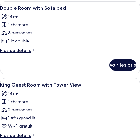
chambre :
type
Afficher
Une chambre d’hôtel avec deux lits, un
7
de
King
Double Room with Sofa bed
toutes
chambre
guest
14 m²
King
les
room
guest
1 chambre
photos
with
room
pour
3 personnes
with
Tower
ce
Tower
1 lit double
view
view
type
Plus
Plus de détails
de
de
chambre :
détails
Voir les prix
sur
Double
le
Room
type
Afficher
Une chambre d’hôtel avec un grand lit,
with
6
de
King Guest Room with Tower View
toutes
chambre
Sofa
14 m²
Double
les
bed
Room
1 chambre
photos
with
pour
2 personnes
Sofa
ce
bed
1 très grand lit
type
Wi-Fi gratuit
de
Plus
Plus de détails
chambre :