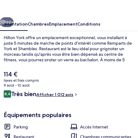
cédent
Suivant
102+
Présentation
Chambres
Emplacement
Conditions
Hilton York offre un emplacement exceptionnel, vous installant à
juste 5 minutes de marche de points d'intérêt comme Remparts de
York et Shambles. Restaurant est le lieu idéal pour grignoter un
morceau tandis qu'après vous être bien dépensé au centre de
fitness, vous pourrez siroter un verre au bar/salon. À moins de 5
minutes en voiture, vous trouverez aussi des sites comme York
Minster (cathédrale gothique) et Hippodrome de York. Les autres
Le
114 €
voyageurs ne tarissent pas d'éloges en ce qui concerne le personnel
prix
taxes et frais compris
attentionné et le petit déjeuner.
actuel
9 août - 10 août
Double Guest Room with Balcony and To
est
Avis
Très bien
8,4
Afficher 1 012 avis
de
8,4 sur 10
voyageurs
114 €.
Équipements populaires
Parking
Accès Internet
Restaurant
Chambres communicantes