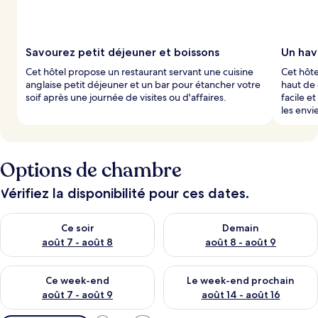
Savourez petit déjeuner et boissons
Un hav
Cet hôtel propose un restaurant servant une cuisine
Cet hôte
anglaise petit déjeuner et un bar pour étancher votre
haut de
soif après une journée de visites ou d'affaires.
facile e
les envi
Options de chambre
Vérifiez la disponibilité pour ces dates.
Vérifier la disponibilité pour ce soir août 7 - août 8
Vérifier la disponibilité pour 
Ce soir
Demain
août 7 - août 8
août 8 - août 9
Vérifier la disponibilité pour ce week-end août 7 - août 9
Vérifier la disponibilité pour 
Ce week-end
Le week-end prochain
août 7 - août 9
août 14 - août 16