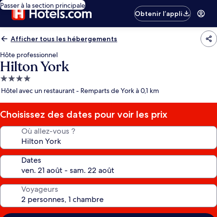
Passer à la section principale
Obtenir l’appli
Afficher tous les hébergements
Hôte professionnel
Hilton York
Hébergement
4.0 étoiles
Hôtel avec un restaurant - Remparts de York à 0,1 km
Choisissez des dates pour voir les prix
Où allez-vous ?
Dates
Voyageurs