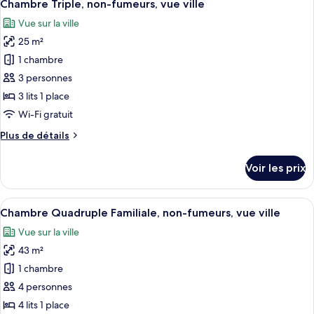
11
de
Chambre Triple, non-fumeurs, vue ville
toutes
fumeurs,
chambre
Vue sur la ville
Chambre
les
vue
Standard
25 m²
photos
ville
avec
pour
1 chambre
lits
ce
jumeaux,
3 personnes
non-
type
3 lits 1 place
fumeurs,
de
Wi-Fi gratuit
vue
chambre :
ville
Plus
Plus de détails
Chambre
de
Triple,
détails
Voir les prix
non-
sur
le
fumeurs,
type
Afficher
Une chambre d’hôtel avec deux lits, u
vue
11
de
Chambre Quadruple Familiale, non-fumeurs, vue ville
toutes
ville
chambre
Vue sur la ville
Chambre
les
Triple,
43 m²
photos
non-
pour
1 chambre
fumeurs,
ce
vue
4 personnes
ville
type
4 lits 1 place