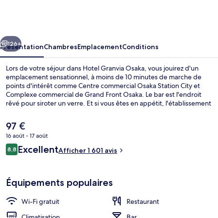
Granvia
Osaka
cédent
Suivant
126+
Présentation
Chambres
Emplacement
Conditions
Lors de votre séjour dans Hotel Granvia Osaka, vous jouirez d'un
emplacement sensationnel, à moins de 10 minutes de marche de
points d'intérêt comme Centre commercial Osaka Station City et
Complexe commercial de Grand Front Osaka. Le bar est l'endroit
rêvé pour siroter un verre. Et si vous êtes en appétit, l'établissement
フレンチレストラン「フルーヴ」 vous mijote des spécialités
Cuisine française. À l'affiche des 5 restaurants, il vous invite à sa
Le
97 €
table pour le petit déjeuner, le déjeuner et le dîner. À moins de 5
prix
16 août - 17 août
minutes en voiture, vous trouverez aussi des sites comme Umeda
actuel
Sky Building et Musée des sciences d'Osaka. Les autres voyageurs
Avis
Excellent
Vue depuis l’hébergement
8,8
est
Afficher 1 601 avis
8,8 sur 10
aiment le fait que les transports publics se trouvent à une courte
voyageurs
de
distance de marche : Gare d'Umeda (Hanshin) est à 5 minutes à pied
97 €.
et Station de métro Higashi-Umeda, à 6 minutes.
Équipements populaires
Wi-Fi gratuit
Restaurant
Climatisation
Bar