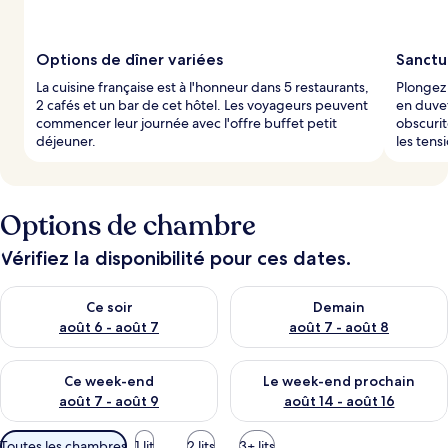
Options de dîner variées
Sanctu
La cuisine française est à l'honneur dans 5 restaurants,
Plongez 
2 cafés et un bar de cet hôtel. Les voyageurs peuvent
en duvet
commencer leur journée avec l'offre buffet petit
obscurit
déjeuner.
les tens
Options de chambre
Vérifiez la disponibilité pour ces dates.
Vérifier la disponibilité pour ce soir août 6 - août 7
Vérifier la disponibilité pour 
Ce soir
Demain
août 6 - août 7
août 7 - août 8
Vérifier la disponibilité pour ce week-end août 7 - août 9
Vérifier la disponibilité pour 
Ce week-end
Le week-end prochain
août 7 - août 9
août 14 - août 16
Filtres
Toutes les chambres
1 lit
2 lits
3+ lits