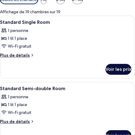
disponibles
pour
Affichage de 19 chambres sur 19
les
Afficher
Literie de qualité supérieure, couette 
1
Standard Single Room
chambres
toutes
1 personne
les
1 lit 1 place
photos
pour
Wi-Fi gratuit
ce
Plus
Plus de détails
type
de
détails
de
Voir les prix
sur
chambre :
le
Standard
type
Afficher
Literie de qualité supérieure, couette 
1
Single
de
Standard Semi-double Room
toutes
chambre
Room
1 personne
Standard
les
Single
1 lit 1 place
photos
Room
pour
Wi-Fi gratuit
ce
Plus
Plus de détails
type
de
détails
de