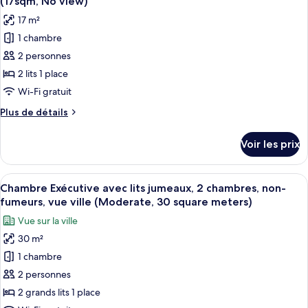
(17sqm, No view)
Chambre
les
(Compact,20sqm)
17 m²
avec
photos
lits
1 chambre
pour
jumeaux,
2 personnes
ce
non-
fumeurs
type
2 lits 1 place
(Compact,20sqm)
de
Wi-Fi gratuit
chambre :
Plus
Plus de détails
Chambre
de
Économique
détails
Voir les prix
sur
avec
le
lits
type
Afficher
Une chambre d’hôtel moderne avec un g
jumeaux,
7
de
Chambre Exécutive avec lits jumeaux, 2 chambres, non-
toutes
chambre
non-
fumeurs, vue ville (Moderate, 30 square meters)
Chambre
les
fumeurs
Vue sur la ville
Économique
photos
(17sqm,
avec
30 m²
pour
No
lits
1 chambre
ce
jumeaux,
view)
non-
type
2 personnes
fumeurs
de
2 grands lits 1 place
(17sqm,
chambre :