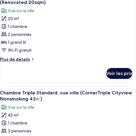
chambre
non-
(Renovated,20sqm)
Chambre
les
fumeurs,
Vue sur la ville
Deluxe
photos
vue
avec
20 m²
pour
ville
lits
1 chambre
ce
jumeaux,
(38sqm)
non-
type
2 personnes
fumeurs,
de
1 grand lit
vue
chambre :
ville
Wi-Fi gratuit
Chambre
(38sqm)
Plus
Plus de détails
Double
de
Standard,
détails
Voir les prix
sur
non-
le
fumeurs,
type
Afficher
Une chambre d’hôtel avec deux lits simp
vue
3
de
Chambre Triple Standard, vue ville (CornerTriple Cityview
toutes
ville
chambre
Nonsmoking 43㎡)
Chambre
les
(Renovated,20sqm)
Vue sur la ville
Double
photos
Standard,
43 m²
pour
non-
1 chambre
ce
fumeurs,
vue
type
3 personnes
ville