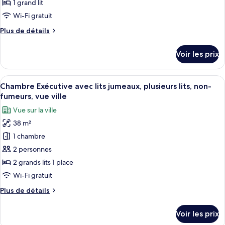
de
1 grand lit
chambre :
Wi-Fi gratuit
Chambre
Plus
Plus de détails
Double
de
Exécutive,
détails
Voir les prix
sur
non-
le
fumeurs,
type
Afficher
Une chambre d’hôtel dotée d’une grande
vue
19
de
Chambre Exécutive avec lits jumeaux, plusieurs lits, non-
toutes
ville
chambre
fumeurs, vue ville
Chambre
les
(Granvia
Vue sur la ville
Double
photos
Floor)
Exécutive,
38 m²
pour
non-
1 chambre
ce
fumeurs,
vue
type
2 personnes
ville
de
2 grands lits 1 place
(Granvia
chambre :
Floor)
Wi-Fi gratuit
Chambre
Plus
Plus de détails
Exécutive
de
avec
détails
Voir les prix
sur
lits