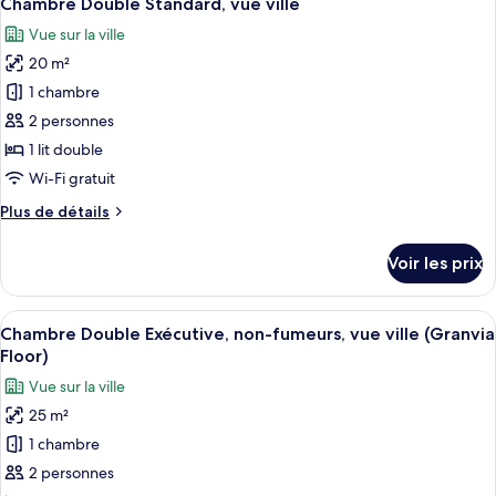
Chambre Double Standard, vue ville
toutes
vue
chambre
Vue sur la ville
Chambre
les
ville
Simple
20 m²
photos
Deluxe,
pour
1 chambre
non-
ce
fumeurs,
2 personnes
vue
type
1 lit double
ville
de
Wi-Fi gratuit
chambre :
Plus
Plus de détails
Chambre
de
Double
détails
Voir les prix
Standard,
sur
le
vue
type
Afficher
Une chambre d’hôtel avec un grand lit,
ville
18
de
Chambre Double Exécutive, non-fumeurs, vue ville (Granvia
toutes
chambre
Floor)
Chambre
les
Vue sur la ville
Double
photos
Standard,
25 m²
pour
vue
1 chambre
ce
ville
type
2 personnes