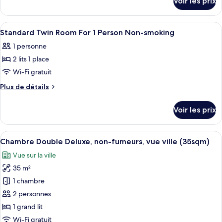
Voir les prix
sur
chambre :
le
Standard
type
Afficher
Literie de qualité supérieure, couette 
1
Semi-
de
Standard Twin Room For 1 Person Non-smoking
toutes
chambre
double
1 personne
Standard
les
Room
Semi-
2 lits 1 place
photos
double
pour
Wi-Fi gratuit
Room
ce
Plus
Plus de détails
type
de
détails
de
Voir les prix
sur
chambre :
le
Standard
type
Afficher
Une chambre d’hôtel avec un lit, un bu
14
Twin
de
Chambre Double Deluxe, non-fumeurs, vue ville (35sqm)
toutes
chambre
Room
Vue sur la ville
Standard
les
For
Twin
35 m²
photos
1
Room
pour
1 chambre
For
Person
ce
1
2 personnes
Non-
Person
type
1 grand lit
smoking
Non-
de
Wi-Fi gratuit
smoking