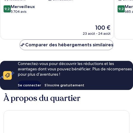
Kita
OSAKA
Kita
9.2
9.2
Merveilleux
Mer
9,2
9,2
sur
sur
5 704 avis
685 a
10,
10,
Merveilleux,
Merveill
Le
100 €
5 704 avis
685 avis
nouveau
23 août - 24 août
prix
est
Comparer des hébergements similaires
de
100 €
Connectez-vous pour découvrir les réductions et les
avantages dont vous pouvez bénéficier. Plus de récompenses
pour plus d’aventures !
Se connecter
S’inscrire gratuitement
À propos du quartier