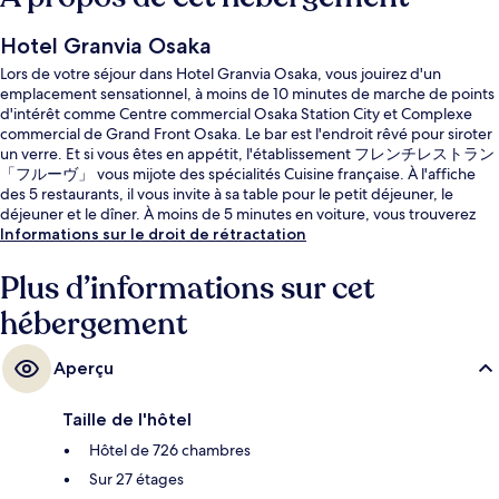
Hotel Granvia Osaka
Lors de votre séjour dans Hotel Granvia Osaka, vous jouirez d'un
emplacement sensationnel, à moins de 10 minutes de marche de points
d'intérêt comme Centre commercial Osaka Station City et Complexe
commercial de Grand Front Osaka. Le bar est l'endroit rêvé pour siroter
un verre. Et si vous êtes en appétit, l'établissement フレンチレストラン
「フルーヴ」 vous mijote des spécialités Cuisine française. À l'affiche
des 5 restaurants, il vous invite à sa table pour le petit déjeuner, le
déjeuner et le dîner. À moins de 5 minutes en voiture, vous trouverez
aussi des sites comme Umeda Sky Building et Musée des sciences
Informations sur le droit de rétractation
d'Osaka. Les autres voyageurs aiment le fait que les transports publics
se trouvent à une courte distance de marche : Gare d'Umeda (Hanshin)
Plus d’informations sur cet
est à 5 minutes à pied et Station de métro Higashi-Umeda, à 6 minutes.
hébergement
Aperçu
Taille de l'hôtel
Hôtel de 726 chambres
Sur 27 étages