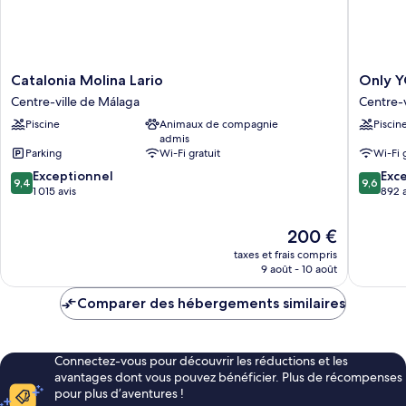
place
(View)
Catalonia
Only
Catalonia Molina Lario
Only Y
Molina
YOU
Centre-ville de Málaga
Centre-v
Lario
Hotel
Piscine
Animaux de compagnie
Piscin
Centre-
Malaga
admis
ville
Centre-
Parking
Wi-Fi gratuit
Wi-Fi 
de
ville
9.4
9.6
Málaga
Exceptionnel
de
Exc
9,4
9,6
sur
sur
1 015 avis
Málaga
892 a
10,
10,
Exceptionnel,
Exceptio
Le
200 €
1 015 avis
892 avis
nouveau
taxes et frais compris
prix
9 août - 10 août
est
de
Comparer des hébergements similaires
200 €
Connectez-vous pour découvrir les réductions et les
avantages dont vous pouvez bénéficier. Plus de récompenses
pour plus d’aventures !