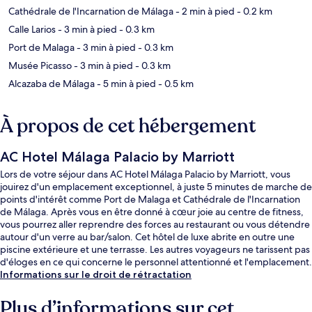
Cathédrale de l'Incarnation de Málaga
- 2 min à pied
- 0.2 km
Calle Larios
- 3 min à pied
- 0.3 km
Port de Malaga
- 3 min à pied
- 0.3 km
Musée Picasso
- 3 min à pied
- 0.3 km
Alcazaba de Málaga
- 5 min à pied
- 0.5 km
À propos de cet hébergement
AC Hotel Málaga Palacio by Marriott
Lors de votre séjour dans AC Hotel Málaga Palacio by Marriott, vous
jouirez d'un emplacement exceptionnel, à juste 5 minutes de marche de
points d'intérêt comme Port de Malaga et Cathédrale de l'Incarnation
de Málaga. Après vous en être donné à cœur joie au centre de fitness,
vous pourrez aller reprendre des forces au restaurant ou vous détendre
autour d'un verre au bar/salon. Cet hôtel de luxe abrite en outre une
piscine extérieure et une terrasse. Les autres voyageurs ne tarissent pas
d'éloges en ce qui concerne le personnel attentionné et l'emplacement.
Les transports publics se situent à une courte distance à pied : Station
Informations sur le droit de rétractation
de métro La Marina est à 2 min et Station de métro La Malagueta, à 10
min.
Plus d’informations sur cet