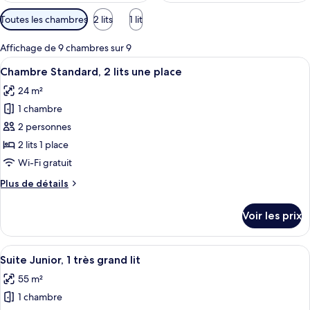
Filtres
Toutes les chambres
2 lits
1 lit
disponibles
pour
Affichage de 9 chambres sur 9
les
Afficher
Une chambre d’hôtel avec deux lits, un
5
Chambre Standard, 2 lits une place
chambres
toutes
24 m²
les
1 chambre
photos
pour
2 personnes
ce
2 lits 1 place
type
Wi-Fi gratuit
de
Plus
Plus de détails
chambre :
de
Chambre
détails
Voir les prix
sur
Standard,
le
2
type
Afficher
Un lit bien fait, avec du linge de lit bla
lits
8
de
Suite Junior, 1 très grand lit
toutes
une
chambre
55 m²
Chambre
les
place
Standard,
1 chambre
photos
2