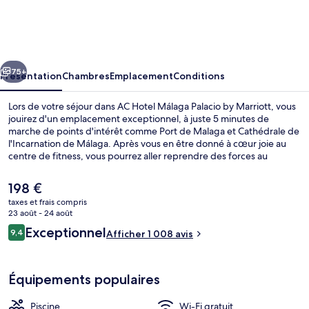
Hotel
Málaga
Palacio
cédent
Suivant
by
75+
Présentation
Chambres
Emplacement
Conditions
Marriott
Lors de votre séjour dans AC Hotel Málaga Palacio by Marriott, vous
jouirez d'un emplacement exceptionnel, à juste 5 minutes de
marche de points d'intérêt comme Port de Malaga et Cathédrale de
l'Incarnation de Málaga. Après vous en être donné à cœur joie au
centre de fitness, vous pourrez aller reprendre des forces au
restaurant ou vous détendre autour d'un verre au bar/salon. Cet
hôtel de luxe abrite en outre une piscine extérieure et une terrasse.
Le
198 €
Les autres voyageurs ne tarissent pas d'éloges en ce qui concerne le
prix
taxes et frais compris
personnel attentionné et l'emplacement. Les transports publics se
actuel
23 août - 24 août
situent à une courte distance à pied : Station de métro La Marina est
Restaurant
est
Avis
à 2 min et Station de métro La Malagueta, à 10 min.
Exceptionnel
9,4
Afficher 1 008 avis
de
9,4 sur 10
voyageurs
198 €.
Équipements populaires
Piscine
Wi-Fi gratuit