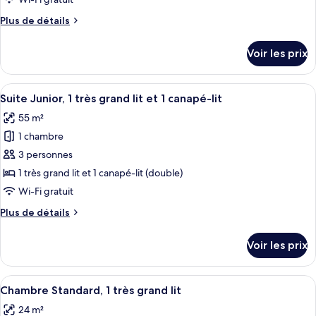
balcon,
de
vue
Plus
Plus de détails
chambre :
mer
de
Chambre
(Balcony)
détails
Voir les prix
sur
Standard,
le
2
type
Afficher
Un lit bien fait, avec du linge de lit bla
lits
7
de
Suite Junior, 1 très grand lit et 1 canapé-lit
toutes
une
chambre
55 m²
Chambre
les
place
Standard,
1 chambre
photos
2
pour
3 personnes
lits
ce
une
1 très grand lit et 1 canapé-lit (double)
place
type
Wi-Fi gratuit
de
Plus
Plus de détails
chambre :
de
Suite
détails
Voir les prix
sur
Junior,
le
1
type
Afficher
Une chambre d’hôtel moderne avec un g
très
6
de
Chambre Standard, 1 très grand lit
toutes
grand
chambre
24 m²
Suite
les