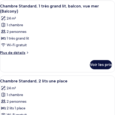
type
Afficher
Une chambre d’hôtel moderne avec un g
très
7
de
Chambre Standard, 1 très grand lit, balcon, vue mer
toutes
grand
chambre
(Balcony)
Chambre
les
lit
24 m²
Standard,
photos
(View)
1
1 chambre
pour
très
2 personnes
ce
grand
lit
type
1 très grand lit
(View)
de
Wi-Fi gratuit
chambre :
Plus
Plus de détails
Chambre
de
Standard,
détails
Voir les prix
sur
1
le
très
type
Afficher
Une chambre double avec deux lits, ch
grand
5
de
Chambre Standard, 2 lits une place
toutes
chambre
lit,
24 m²
Chambre
les
balcon,
Standard,
1 chambre
photos
vue
1
pour
2 personnes
mer
très
ce
grand
2 lits 1 place
(Balcony)
lit,
type
Wi-Fi gratuit