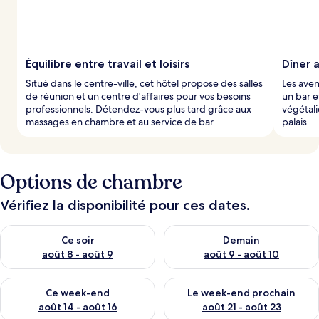
Équilibre entre travail et loisirs
Dîner 
Situé dans le centre-ville, cet hôtel propose des salles
Les aven
de réunion et un centre d'affaires pour vos besoins
un bar e
professionnels. Détendez-vous plus tard grâce aux
végétali
massages en chambre et au service de bar.
palais.
Options de chambre
Vérifiez la disponibilité pour ces dates.
Vérifier la disponibilité pour ce soir août 8 - août 9
Vérifier la disponibilité pour 
Ce soir
Demain
août 8 - août 9
août 9 - août 10
Vérifier la disponibilité pour ce week-end août 14 - août 16
Vérifier la disponibilité pour
Ce week-end
Le week-end prochain
août 14 - août 16
août 21 - août 23