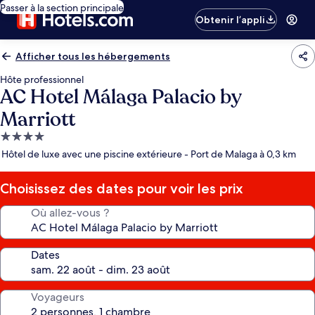
Passer à la section principale
Obtenir l’appli
Afficher tous les hébergements
Hôte professionnel
AC Hotel Málaga Palacio by
Marriott
Hébergement
4.0 étoiles
Hôtel de luxe avec une piscine extérieure - Port de Malaga à 0,3 km
Choisissez des dates pour voir les prix
Où allez-vous ?
Dates
Voyageurs