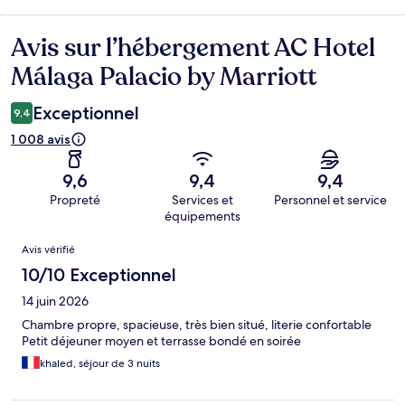
Avis sur l’hébergement AC Hotel
Avis
Málaga Palacio by Marriott
Exceptionnel
9,4
1 008 avis
9,6
9,4
9,4
Propreté
Services et
Personnel et service
équipements
Avis
Avis vérifié
10/10 Exceptionnel
14 juin 2026
Chambre propre, spacieuse, très bien situé, literie confortable
Petit déjeuner moyen et terrasse bondé en soirée
khaled, séjour de 3 nuits