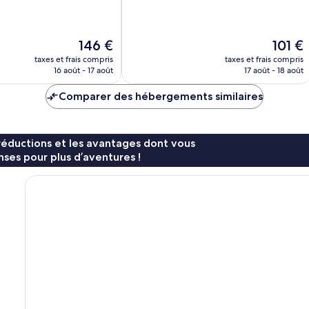
2 209 avis
Le
Le
146 €
101 €
nouveau
nouveau
taxes et frais compris
taxes et frais compris
prix
prix
16 août - 17 août
17 août - 18 août
est
est
de
de
Comparer des hébergements similaires
146 €
101 €
réductions et les avantages dont vous
ses pour plus d’aventures !