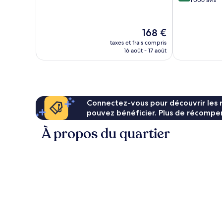
sur
1 006 avis
Excellent,
10,
3 404 avis
Excellent,
1 006 avis
Le
168 €
nouveau
taxes et frais compris
prix
16 août - 17 août
est
de
168 €
Connectez-vous pour découvrir les 
pouvez bénéficier. Plus de récompen
À propos du quartier