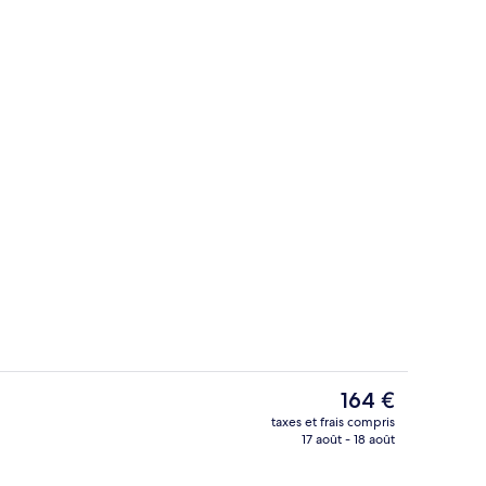
er buffet compris
Hall
Le
164 €
prix
taxes et frais compris
actuel
17 août - 18 août
ires
Hall
est
de