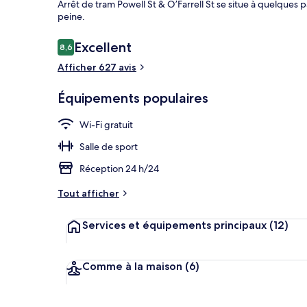
Arrêt de tram Powell St & O’Farrell St se situe à quelques 
peine.
Avis
Excellent
8,6
8,6 sur 10
Équipement 
voyageurs
Afficher 627 avis
Équipements populaires
Wi-Fi gratuit
Salle de sport
Réception 24 h/24
Tout afficher
Services et équipements principaux
(12)
Comme à la maison
(6)