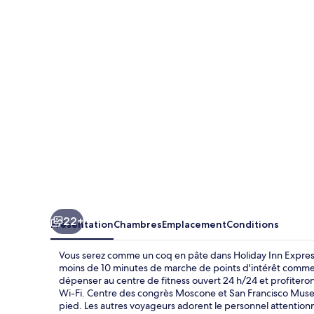
Inn
Express
San
Francisco
Union
Square
by
IHG
22+
Présentation
Chambres
Emplacement
Conditions
Vous serez comme un coq en pâte dans Holiday Inn Expres
moins de 10 minutes de marche de points d'intérêt comme 
dépenser au centre de fitness ouvert 24 h/24 et profiteron
Wi-Fi. Centre des congrès Moscone et San Francisco Museu
pied. Les autres voyageurs adorent le personnel attentionn