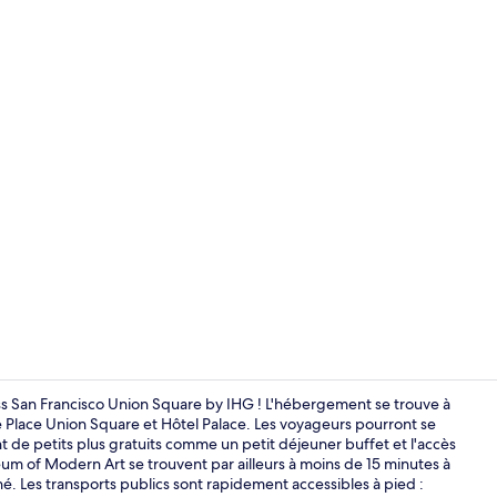
Petit déjeun
s San Francisco Union Square by IHG ! L'hébergement se trouve à
Place Union Square et Hôtel Palace. Les voyageurs pourront se
t de petits plus gratuits comme un petit déjeuner buffet et l'accès
Centre d’affa
m of Modern Art se trouvent par ailleurs à moins de 15 minutes à
é. Les transports publics sont rapidement accessibles à pied :