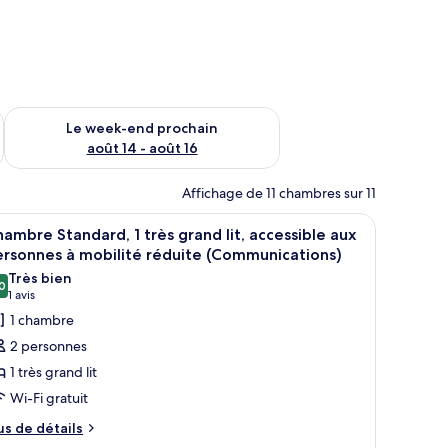
-end août 7 - août 9
Vérifier la disponibilité pour le week-end prochain août 14 - a
Le week-end prochain
août 14 - août 16
Affichage de 11 chambres sur 11
 un bureau, une chaise et un téléviseur.
fficher
Une chambre d’hôtel avec un grand lit, un bur
5
ambre Standard, 1 très grand lit, accessible aux
outes
rsonnes à mobilité réduite (Communications)
s
Très bien
0
hotos
8,0 sur 10
(1 avis)
1 avis
our
1 chambre
e
2 personnes
ype
1 très grand lit
e
Wi-Fi gratuit
hambre :
us
hambre
us de détails
e