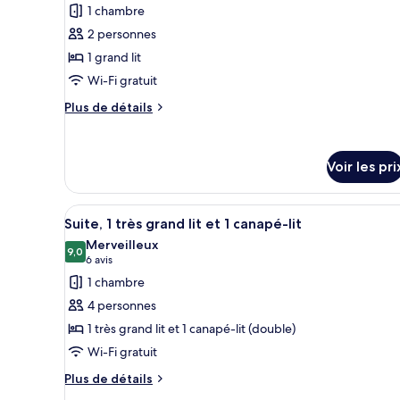
photos
1 chambre
grand
Tub)
pour
lit
2 personnes
ce
(Mobility,
1 grand lit
Accessible
type
Tub)
Wi-Fi gratuit
de
chambre :
Plus
Plus de détails
de
Chambre
détails
Standard,
sur
1
Voir les pri
le
grand
type
de
lit
Afficher
Une chambre d’hôtel équipée d’
chambre
4
Suite, 1 très grand lit et 1 canapé-lit
toutes
Chambre
Merveilleux
Standard,
les
9,0
9,0 sur 10
(6 avis)
6 avis
1
photos
1 chambre
grand
pour
lit
4 personnes
ce
1 très grand lit et 1 canapé-lit (double)
type
Wi-Fi gratuit
de
chambre :
Plus
Plus de détails
de
Suite,