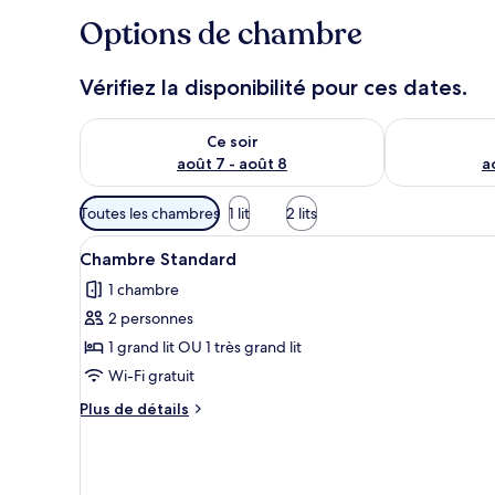
Options de chambre
Vérifiez la disponibilité pour ces dates.
Vérifier la disponibilité pour ce soir août 7 - août 8
Vérifier la di
Ce soir
août 7 - août 8
a
Filtres
Toutes les chambres
1 lit
2 lits
disponibles
Afficher
Un lit avec une literie et des or
pour
5
Chambre Standard
toutes
les
1 chambre
les
chambres
2 personnes
photos
pour
1 grand lit OU 1 très grand lit
ce
Wi-Fi gratuit
type
Plus
Plus de détails
de
de
chambre :
détails
sur
Chambre
le