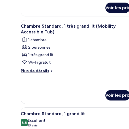
Standard
type
Voir les pri
de
chambre
Chambre
Afficher
Une chambre d’hôtel avec un gr
Standard
3
Chambre Standard, 1 très grand lit (Mobility,
toutes
Accessible Tub)
les
1 chambre
photos
2 personnes
pour
1 très grand lit
ce
type
Wi-Fi gratuit
de
Plus
Plus de détails
chambre :
de
détails
Chambre
sur
Standard,
le
1
Voir les pri
type
très
de
chambre
grand
Afficher
Une chambre d’hôtel comprenan
Chambre
4
Chambre Standard, 1 grand lit
lit
toutes
Standard,
Excellent
(Mobility,
1
les
8,8
8,8 sur 10
(18 avis)
18 avis
très
Accessible