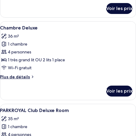
Chambre
détails
Voir les prix
sur
Supérieure
le
type
Afficher
Une chambre d’hôtel avec un grand lit,
5
de
Chambre Deluxe
toutes
chambre
36 m²
Chambre
les
Supérieure
1 chambre
photos
pour
4 personnes
ce
1 très grand lit OU 2 lits 1 place
type
Wi-Fi gratuit
de
Plus
Plus de détails
chambre :
de
Chambre
détails
Voir les prix
sur
Deluxe
le
type
Afficher
Une chambre d’hôtel moderne avec un gr
6
de
PARKROYAL Club Deluxe Room
toutes
chambre
35 m²
Chambre
les
Deluxe
1 chambre
photos
pour
4 personnes