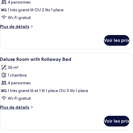
pour
4 personnes
Room
ce
1 très grand lit OU 2 lits 1 place
type
Wi-Fi gratuit
de
Plus
Plus de détails
chambre :
de
Chambre
détails
Voir les prix
sur
«
le
Premier
type
Afficher
Une chambre d’hôtel avec un grand lit,
»
5
de
Deluxe Room with Rollaway Bed
toutes
chambre
36 m²
Chambre
les
«
1 chambre
photos
Premier
pour
4 personnes
»
ce
1 très grand lit et 1 lit 1 place OU 3 lits 1 place
type
Wi-Fi gratuit
de
Plus
Plus de détails
chambre :
de
Deluxe
détails
Voir les prix
sur
Room
le
with