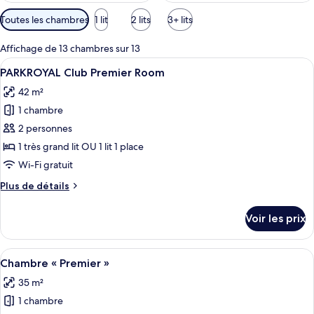
Filtres
Toutes les chambres
1 lit
2 lits
3+ lits
disponibles
pour
Affichage de 13 chambres sur 13
les
Afficher
Une chambre d’hôtel moderne dotée d’un
7
PARKROYAL Club Premier Room
chambres
toutes
42 m²
les
1 chambre
photos
pour
2 personnes
ce
1 très grand lit OU 1 lit 1 place
type
Wi-Fi gratuit
de
Plus
Plus de détails
chambre :
de
PARKROYAL
détails
Voir les prix
sur
Club
le
Premier
type
Afficher
Une chambre d’hôtel avec un grand lit,
Room
6
de
Chambre « Premier »
toutes
chambre
35 m²
PARKROYAL
les
Club
1 chambre
photos
Premier