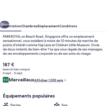
on
Beach
Road,
cédent
Suivant
Singapore
56+
Présentation
Chambres
Emplacement
Conditions
PARKROYAL on Beach Road, Singapore offre un emplacement
sensationnel, vous installant à moins de 10 minutes de marche de
points d'intérêt comme Haji Lane et Children Little Museum. Envie
de doux instants de bien-être ? Le spa vous régale de ses massages,
de ses enveloppements corporels ou de ses soins du visage.
Figurant parmi les 2 restaurants, l'établissement Si Chuan Dou Hua
vous ouvre ses portes pour le déjeuner et le dîner. Au menu des
Le
187 €
petits plus offerts sur place, on trouve une piscine extérieure, un
prix
taxes et frais compris
bar en bord de piscine et un centre de remise en forme ouvert 24
actuel
4 sept. - 5 sept.
h/24. Sympa non ? Les autres voyageurs ne disent que du bien en
Piscine extérieure, parasols de plage, 
est
Avis
ce qui concerne le personnel attentionné. L'hébergement se situe à
Merveilleux
9,0
Afficher 1 010 avis
de
9,0 sur 10
une très courte distance à pied des transports publics : Station
voyageurs
187 €.
Nicoll Highway se trouve à 6 min et Station Bugis, à 8 min.
Équipements populaires
Piscine
Spa