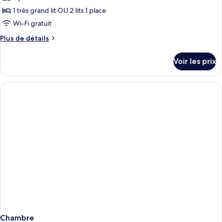
ce
1 très grand lit OU 2 lits 1 place
type
Wi-Fi gratuit
de
Plus
Plus de détails
chambre :
de
PARKROYAL
détails
Voir les prix
sur
Club
le
Deluxe
type
Room
de
chambre
PARKROYAL
Club
Deluxe
Room
Chambre