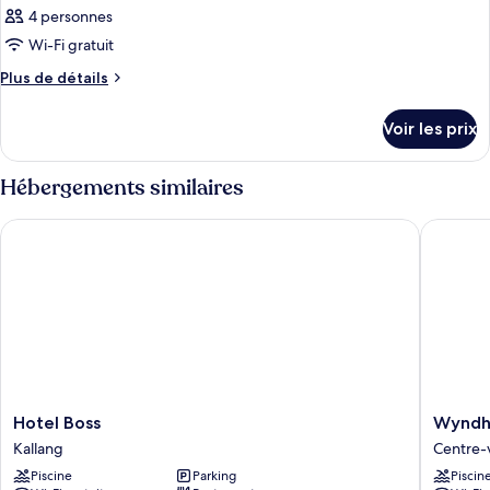
4 personnes
Wi-Fi gratuit
Plus
Plus de détails
de
détails
Voir les prix
sur
le
type
Hébergements similaires
de
chambre
Hotel Boss
Wyndham
Chambre
Hotel
Wyndh
Hotel Boss
Wyndh
Boss
Singapo
Kallang
Centre-v
Kallang
Hotel
Piscine
Parking
Piscin
Centre-