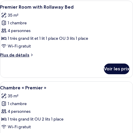
type
Afficher
Une chambre d’hôtel avec un grand lit,
Rollaway
6
de
Premier Room with Rollaway Bed
toutes
Bed
chambre
35 m²
Deluxe
les
Room
1 chambre
photos
with
pour
4 personnes
Rollaway
ce
Bed
1 très grand lit et 1 lit 1 place OU 3 lits 1 place
type
Wi-Fi gratuit
de
Plus
Plus de détails
chambre :
de
Premier
détails
Voir les prix
sur
Room
le
with
type
Afficher
Une chambre d’hôtel avec un grand lit,
Rollaway
6
de
Chambre « Premier »
toutes
Bed
chambre
35 m²
Premier
les
Room
1 chambre
photos
with
pour
4 personnes
Rollaway
ce
Bed
1 très grand lit OU 2 lits 1 place
type
Wi-Fi gratuit
de