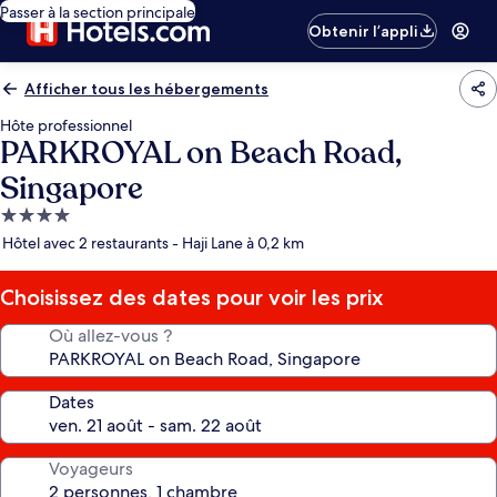
Passer à la section principale
Obtenir l’appli
Afficher tous les hébergements
Hôte professionnel
PARKROYAL on Beach Road,
Singapore
Hébergement
4.0 étoiles
Hôtel avec 2 restaurants - Haji Lane à 0,2 km
Choisissez des dates pour voir les prix
Où allez-vous ?
Dates
Voyageurs