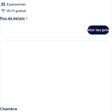
4 personnes
Wi-Fi gratuit
Plus
Plus de détails
de
détails
Voir les prix
sur
le
type
de
chambre
Chambre
Chambre