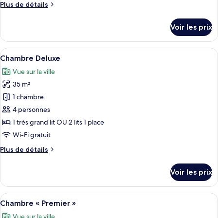
Plus
Plus de détails
chambre :
de
Chambre
détails
Voir les prix
sur
«
le
Premier
type
Afficher
Une chambre d’hôtel moderne avec un gr
»
6
de
Chambre Deluxe
toutes
chambre
Vue sur la ville
Chambre
les
«
35 m²
photos
Premier
pour
1 chambre
»
ce
4 personnes
type
1 très grand lit OU 2 lits 1 place
de
Wi-Fi gratuit
chambre :
Plus
Plus de détails
Chambre
de
Deluxe
détails
Voir les prix
sur
le
type
Afficher
Une chambre d’hôtel moderne dotée d’un
6
de
Chambre « Premier »
toutes
chambre
Vue sur la ville