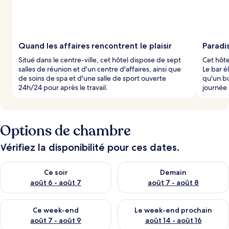
Quand les affaires rencontrent le plaisir
Paradis
Situé dans le centre-ville, cet hôtel dispose de sept
Cet hôte
salles de réunion et d'un centre d'affaires, ainsi que
Le bar é
de soins de spa et d'une salle de sport ouverte
qu'un b
24h/24 pour après le travail.
journée
Options de chambre
Vérifiez la disponibilité pour ces dates.
Vérifier la disponibilité pour ce soir août 6 - août 7
Vérifier la disponibilité pour 
Ce soir
Demain
août 6 - août 7
août 7 - août 8
Vérifier la disponibilité pour ce week-end août 7 - août 9
Vérifier la disponibilité pour 
Ce week-end
Le week-end prochain
août 7 - août 9
août 14 - août 16