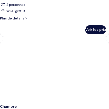
4 personnes
Wi-Fi gratuit
Plus
Plus de détails
de
détails
Voir les prix
sur
le
type
de
chambre
Chambre
Chambre