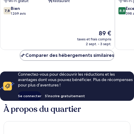
Wi-Fi gratuit
Restaurant
Wi-Fi 
ville
de
7.8
8.8
Bien
Exce
7,8
8,8
Singapo
sur
sur
1 269 avis
398 a
10,
10,
Bien,
Excellen
1 269 avis
398 avis
Le
89 €
nouveau
taxes et frais compris
prix
2 sept. - 3 sept.
est
de
Comparer des hébergements similaires
89 €
Connectez-vous pour découvrir les réductions et les
avantages dont vous pouvez bénéficier. Plus de récompenses
pour plus d’aventures !
Se connecter
S’inscrire gratuitement
À propos du quartier