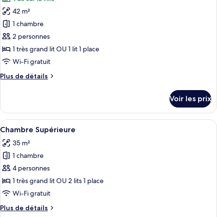
Chambre
les
Deluxe
42 m²
photos
pour
1 chambre
ce
2 personnes
type
1 très grand lit OU 1 lit 1 place
de
Wi-Fi gratuit
chambre :
Plus
Plus de détails
Chambre
de
«
détails
Voir les prix
Premier
sur
le
»
type
Afficher
Une chambre d’hôtel avec un grand lit,
4
de
Chambre Supérieure
toutes
chambre
35 m²
Chambre
les
«
1 chambre
photos
Premier
pour
4 personnes
»
ce
1 très grand lit OU 2 lits 1 place
type
Wi-Fi gratuit
de
Plus
Plus de détails
chambre :
de