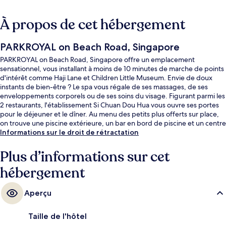
À propos de cet hébergement
PARKROYAL on Beach Road, Singapore
PARKROYAL on Beach Road, Singapore offre un emplacement
sensationnel, vous installant à moins de 10 minutes de marche de points
d'intérêt comme Haji Lane et Children Little Museum. Envie de doux
instants de bien-être ? Le spa vous régale de ses massages, de ses
enveloppements corporels ou de ses soins du visage. Figurant parmi les
2 restaurants, l'établissement Si Chuan Dou Hua vous ouvre ses portes
pour le déjeuner et le dîner. Au menu des petits plus offerts sur place,
on trouve une piscine extérieure, un bar en bord de piscine et un centre
de remise en forme ouvert 24 h/24. Sympa non ? Les autres voyageurs
Informations sur le droit de rétractation
ne disent que du bien en ce qui concerne le personnel attentionné.
L'hébergement se situe à une très courte distance à pied des transports
Plus d’informations sur cet
publics : Station Nicoll Highway se trouve à 6 min et Station Bugis, à 8
hébergement
min.
Aperçu
Taille de l'hôtel