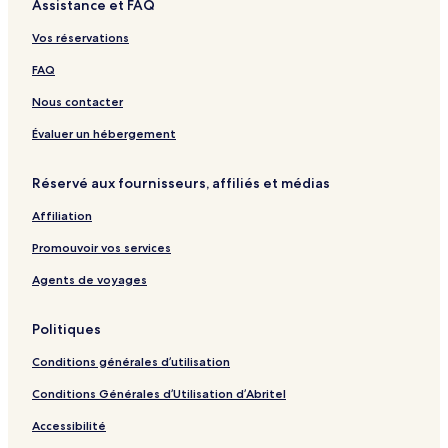
Assistance et FAQ
f
E
,
t
P
e
s
A
o
e
Vos réservations
r
p
T
n
r
r
e
r
M
i
FAQ
e
r
i
i
n
d
i
b
l
i
Nous contacter
H
e
u
a
o
n
t
n
Évaluer un hébergement
t
z
e
e
e
P
Réservé aux fournisseurs, affiliés et médias
l
o
s
r
Affiliation
&
t
R
f
Promouvoir vos services
e
o
s
l
Agents de voyages
o
i
r
o
Politiques
t
H
s
o
Conditions générales d’utilisation
t
e
Conditions Générales d’Utilisation d’Abritel
l
Accessibilité