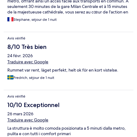
métro, offrant ainsi un accès facile aux transports en commun. À
seulement 30 minutes de la gare Milan Centrale et à 15 minutes
de la majestueuse cathédrale, vous serez au cœur de l'action en
un rien de temps. L'appartement lui-même est impeccablement
Stephane, séjour de 1 nuit
propre et spacieux, avec des hauts plafonds qui ajoutent une
touche d'élégance. Il est équipé d'une kitchenette pratique,
d'une belle salle de douche moderne et d'une literie de haute
Avis vérifié
qualité pour un confort optimal. De plus, vous trouverez des
supérettes et restaurants à proximité, ce qui rendra votre séjour
8/10 Très bien
encore plus pratique et agréable.
24 févr. 2026
Traduire avec Google
Rummet var rent, läget perfekt, helt ok för en kort vistelse.
Fredrich, séjour de 1 nuit
Avis vérifié
10/10 Exceptionnel
26 mars 2026
Traduire avec Google
La struttura è molto comoda posizionata a 5 minuti dalla metro,
pulita e con tutti i comfort primari