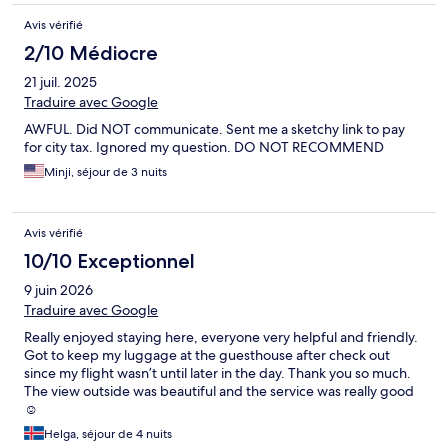
Avis vérifié
2/10 Médiocre
21 juil. 2025
Traduire avec Google
AWFUL. Did NOT communicate. Sent me a sketchy link to pay
for city tax. Ignored my question. DO NOT RECOMMEND
Minji, séjour de 3 nuits
Avis vérifié
10/10 Exceptionnel
9 juin 2026
Traduire avec Google
Really enjoyed staying here, everyone very helpful and friendly.
Got to keep my luggage at the guesthouse after check out
since my flight wasn’t until later in the day. Thank you so much.
The view outside was beautiful and the service was really good
☺️
Helga, séjour de 4 nuits