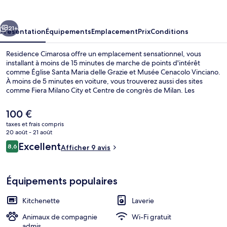
cédent
Suivant
21+
Présentation
Équipements
Emplacement
Prix
Conditions
Residence Cimarosa offre un emplacement sensationnel, vous
installant à moins de 15 minutes de marche de points d'intérêt
comme Église Santa Maria delle Grazie et Musée Cenacolo Vinciano.
À moins de 5 minutes en voiture, vous trouverez aussi des sites
comme Fiera Milano City et Centre de congrès de Milan. Les
transports publics se situent à une courte distance à pied : Arrêt de
tram Corso Vercelli - Via Cherubini est à 4 min et Arrêt de tram Corso
Le
100 €
Vercelli - Largo Settimio Severo, à 6 min.
prix
taxes et frais compris
actuel
20 août - 21 août
Entrée intérieure
est
Avis
Excellent
8,6
Afficher 9 avis
de
8,6 sur 10
voyageurs
100 €.
Équipements populaires
Kitchenette
Laverie
Animaux de compagnie
Wi-Fi gratuit
admis