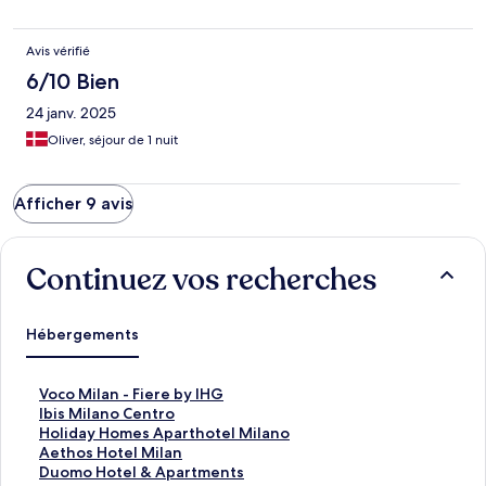
Avis vérifié
6/10 Bien
24 janv. 2025
Oliver, séjour de 1 nuit
Afficher 9 avis
Continuez vos recherches
Hébergements
L
Voco Milan - Fiere by IHG
i
L
Ibis Milano Centro
e
i
L
Holiday Homes Aparthotel Milano
n
e
i
L
Aethos Hotel Milan
o
n
e
i
L
Duomo Hotel & Apartments