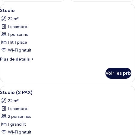
Afficher
Une chambre d’hôtel avec un lit, un b
3
Studio
toutes
22 m²
les
1 chambre
photos
pour
1 personne
ce
1 lit 1 place
type
Wi-Fi gratuit
de
Plus
Plus de détails
chambre :
de
Studio
détails
Voir les prix
sur
le
type
Afficher
Une chambre d’hôtel avec un lit, un b
4
de
Studio (2 PAX)
toutes
chambre
22 m²
Studio
les
1 chambre
photos
pour
2 personnes
ce
1 grand lit
type
Wi-Fi gratuit