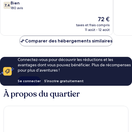
7.4
Bien
10,
7,4
sur
180 avis
Bien,
10,
180 avis
Le
72 €
Bien,
nouveau
180 avis
taxes et frais compris
prix
11 août - 12 août
est
de
Comparer des hébergements similaires
72 €
Connectez-vous pour découvrir les réductions et les
avantages dont vous pouvez bénéficier. Plus de récompenses
pour plus d’aventures !
Se connecter
S’inscrire gratuitement
À propos du quartier