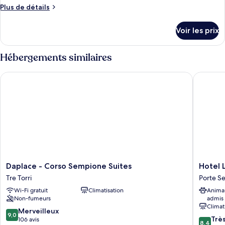
Plus
Plus de détails
de
détails
Voir les prix
sur
le
type
Hébergements similaires
de
chambre
Daplace - Corso Sempione Suites
Hotel Lo
Chambre
Daplace
Hotel
Daplace - Corso Sempione Suites
Hotel 
-
Losanna
Tre Torri
Porte S
Corso
Porte
Wi-Fi gratuit
Climatisation
Anima
Sempione
Sempio
Non-fumeurs
admis
Suites
Climat
Tre
9.0
Merveilleux
9,0
8.4
Torri
Trè
sur
106 avis
8,4