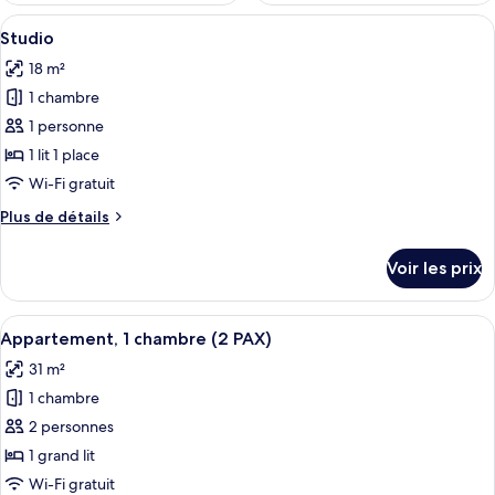
Afficher
Une chambre d’hôtel comprenant un lit
10
Studio
toutes
18 m²
les
1 chambre
photos
pour
1 personne
ce
1 lit 1 place
type
Wi-Fi gratuit
de
Plus
Plus de détails
chambre :
de
Studio
détails
Voir les prix
sur
le
type
Afficher
Une pièce moderne et bien éclairée, ave
7
de
Appartement, 1 chambre (2 PAX)
toutes
chambre
31 m²
Studio
les
1 chambre
photos
pour
2 personnes
ce
1 grand lit
type
Wi-Fi gratuit