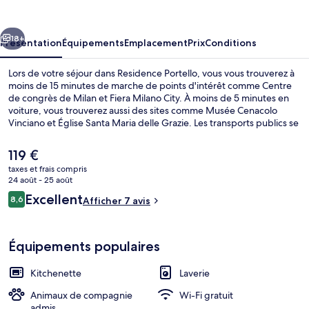
cédent
Suivant
18+
Présentation
Équipements
Emplacement
Prix
Conditions
Lors de votre séjour dans Residence Portello, vous vous trouverez à
moins de 15 minutes de marche de points d'intérêt comme Centre
de congrès de Milan et Fiera Milano City. À moins de 5 minutes en
voiture, vous trouverez aussi des sites comme Musée Cenacolo
Vinciano et Église Santa Maria delle Grazie. Les transports publics se
situent à une courte distance à pied : Arrêt de tram Via Dolci - Via
Ricciarelli est à 5 min et Station de métro Amendola Fiera, à 7 min.
Le
119 €
prix
taxes et frais compris
actuel
24 août - 25 août
Façade de l’hébergement
est
Avis
Excellent
8,6
Afficher 7 avis
de
8,6 sur 10
voyageurs
119 €.
Équipements populaires
Kitchenette
Laverie
Animaux de compagnie
Wi-Fi gratuit
admis