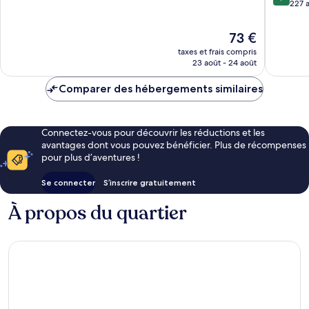
sur
227 a
10,
10,
Merveilleux,
Très
106 avis
Le
73 €
bien,
nouveau
taxes et frais compris
227 avis
prix
23 août - 24 août
est
de
Comparer des hébergements similaires
73 €
Connectez-vous pour découvrir les réductions et les
avantages dont vous pouvez bénéficier. Plus de récompenses
pour plus d’aventures !
Se connecter
S’inscrire gratuitement
À propos du quartier