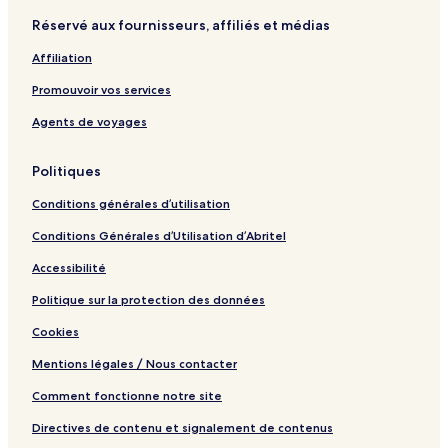
d
z
R
b
n
Réservé aux fournisseurs, affiliés et médias
H
e
o
u
e
o
o
t
t
Affiliation
t
m
e
a
e
C
P
Promouvoir vos services
l
o
o
s
z
r
Agents de voyages
&
y
t
R
a
f
Politiques
e
n
o
s
d
l
Conditions générales d’utilisation
o
E
i
r
l
o
Conditions Générales d’Utilisation d’Abritel
t
e
H
s
g
o
Accessibilité
a
t
n
e
Politique sur la protection des données
t
l
Cookies
Mentions légales / Nous contacter
Comment fonctionne notre site
Directives de contenu et signalement de contenus