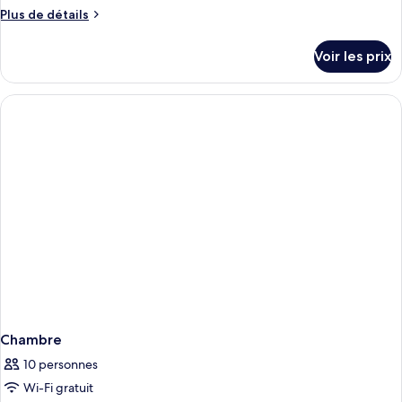
Plus
Plus de détails
de
détails
Voir les prix
sur
le
type
de
chambre
Chambre
Chambre
10 personnes
Wi-Fi gratuit