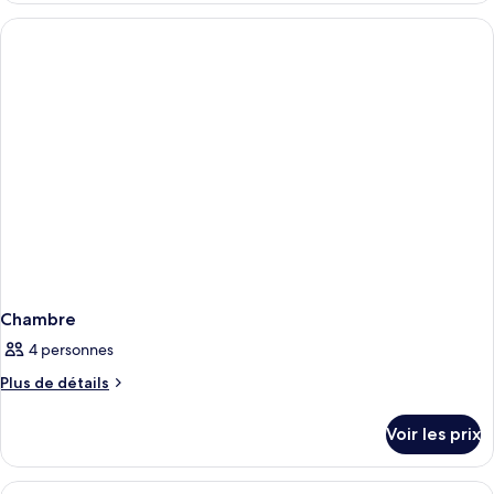
type
de
chambre
Chambre
Chambre
4 personnes
Plus
Plus de détails
de
détails
Voir les prix
sur
le
type