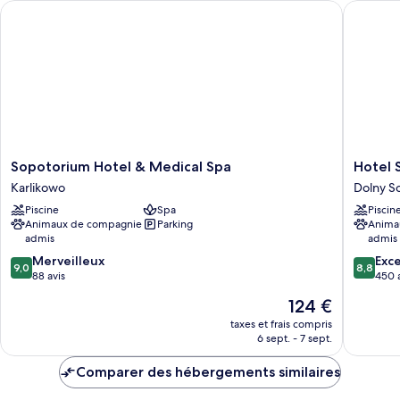
Sopotorium Hotel & Medical Spa
Hotel S
Chambre
Sopotorium
Hotel
Sopotorium Hotel & Medical Spa
Hotel 
Hotel
Sopot
Karlikowo
Dolny S
&
Dolny
Piscine
Spa
Piscin
Medical
Sopot
Animaux de compagnie
Parking
Anima
Spa
admis
admis
Karlikowo
9.0
8.8
Merveilleux
Exce
9,0
8,8
sur
sur
88 avis
450 
10,
10,
Le
124 €
Merveilleux,
Excellen
nouveau
88 avis
450 avis
taxes et frais compris
prix
6 sept. - 7 sept.
est
de
Comparer des hébergements similaires
124 €