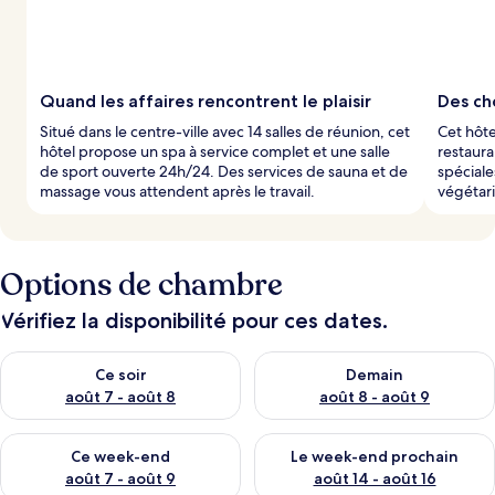
Quand les affaires rencontrent le plaisir
Des ch
Situé dans le centre-ville avec 14 salles de réunion, cet
Cet hôte
hôtel propose un spa à service complet et une salle
restaura
de sport ouverte 24h/24. Des services de sauna et de
spécial
massage vous attendent après le travail.
végétari
Options de chambre
Vérifiez la disponibilité pour ces dates.
Vérifier la disponibilité pour ce soir août 7 - août 8
Vérifier la disponibilité pour 
Ce soir
Demain
août 7 - août 8
août 8 - août 9
Vérifier la disponibilité pour ce week-end août 7 - août 9
Vérifier la disponibilité pour 
Ce week-end
Le week-end prochain
août 7 - août 9
août 14 - août 16