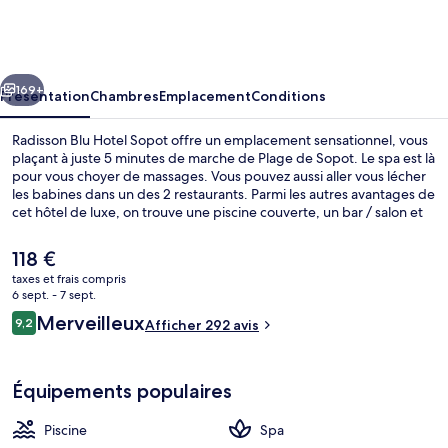
Blu
Hotel
Sopot
cédent
Suivant
169+
Présentation
Chambres
Emplacement
Conditions
Radisson Blu Hotel Sopot offre un emplacement sensationnel, vous
plaçant à juste 5 minutes de marche de Plage de Sopot. Le spa est là
pour vous choyer de massages. Vous pouvez aussi aller vous lécher
les babines dans un des 2 restaurants. Parmi les autres avantages de
cet hôtel de luxe, on trouve une piscine couverte, un bar / salon et
un centre de remise en forme ouvert 24 h/24, l'idéal pour des
vacances sans soucis.
Le
118 €
prix
taxes et frais compris
actuel
6 sept. - 7 sept.
Piscine couverte, chaises longues
est
Avis
Merveilleux
9,2
Afficher 292 avis
de
9,2 sur 10
voyageurs
118 €.
Équipements populaires
Piscine
Spa