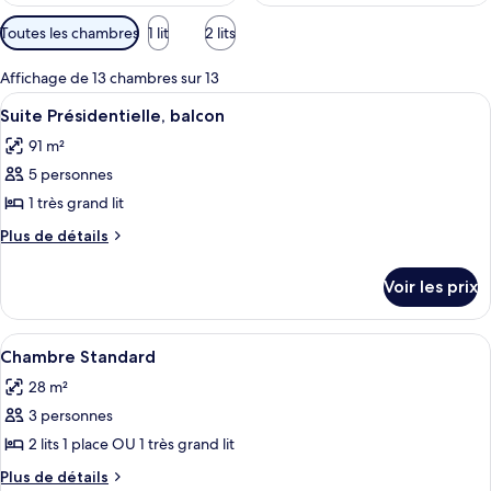
Filtres
Toutes les chambres
1 lit
2 lits
disponibles
pour
Affichage de 13 chambres sur 13
les
Afficher
Un vaste espace de vie comprenant une
14
Suite Présidentielle, balcon
chambres
toutes
91 m²
les
5 personnes
photos
pour
1 très grand lit
ce
Plus
Plus de détails
type
de
détails
de
Voir les prix
sur
chambre :
le
Suite
type
Afficher
Une chambre d’hôtel avec un grand lit,
5
Présidentielle,
de
Chambre Standard
toutes
chambre
balcon
28 m²
Suite
les
Présidentielle,
3 personnes
photos
balcon
pour
2 lits 1 place OU 1 très grand lit
ce
Plus
Plus de détails