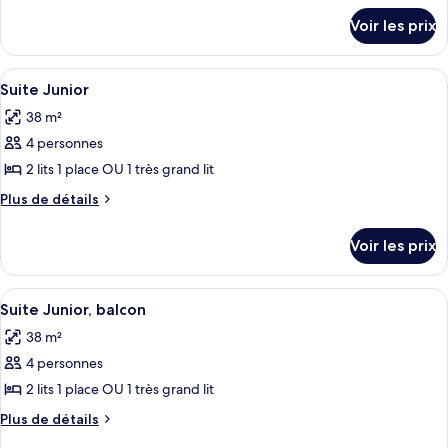
détails
de
Voir les prix
sur
chambre :
le
Chambre
type
Afficher
Une chambre d’hôtel moderne, dotée d’
11
Familiale,
de
Suite Junior
toutes
chambre
balcon
38 m²
Chambre
les
Familiale,
4 personnes
photos
balcon
pour
2 lits 1 place OU 1 très grand lit
ce
Plus
Plus de détails
type
de
détails
de
Voir les prix
sur
chambre :
le
Suite
type
Afficher
Une chambre d’hôtel moderne, équipée 
14
Junior
de
Suite Junior, balcon
toutes
chambre
38 m²
Suite
les
Junior
4 personnes
photos
pour
2 lits 1 place OU 1 très grand lit
ce
Plus
Plus de détails
type
de