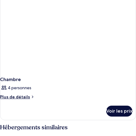
de
chambre
Chambre
Chambre
4 personnes
Plus
Plus de détails
de
détails
Voir les prix
sur
le
type
Hébergements similaires
de
chambre