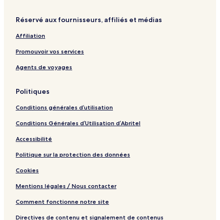
f
a
o
e
m
t
b
Réservé aux fournisseurs, affiliés et médias
e
o
s
a
Affiliation
r
d
Promouvoir vos services
w
a
Agents de voyages
l
k
Politiques
Conditions générales d’utilisation
Conditions Générales d’Utilisation d’Abritel
Accessibilité
Politique sur la protection des données
Cookies
Mentions légales / Nous contacter
Comment fonctionne notre site
Directives de contenu et signalement de contenus