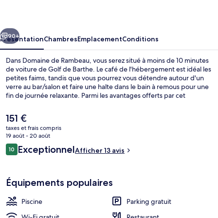
Rambeau
cédent
Suivant
90+
Présentation
Chambres
Emplacement
Conditions
Dans Domaine de Rambeau, vous serez situé à moins de 10 minutes
de voiture de Golf de Barthe. Le café de l'hébergement est idéal les
petites faims, tandis que vous pourrez vous détendre autour d'un
verre au bar/salon et faire une halte dans le bain à remous pour une
fin de journée relaxante. Parmi les avantages offerts par cet
hébergement : une piscine extérieure, un hammam et une terrasse.
Le
151 €
prix
taxes et frais compris
actuel
19 août - 20 août
Cottage | Draps en coton égyptien, lit
est
Avis
Exceptionnel
10
Afficher 13 avis
de
10 sur 10
voyageurs
151 €.
Équipements populaires
Piscine
Parking gratuit
Wi-Fi gratuit
Restaurant