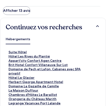
Afficher 13 avis
Continuez vos recherches
Hébergements
L
Suite Hôtel
i
L
Hôtel Les Rives du Plantié
e
i
L
Appart'city Confort Agen Centre
n
e
i
L
Brit Hotel Confort Villeneuve Sur Lot
o
n
e
i
L
Domaine de Pech et Lafon. Cabanes avec SPA
u
o
n
e
i
privatif
v
u
o
n
e
L
Hôtel Le Glacier
r
v
u
o
n
i
L
Herbert George Apartment Hotel
a
r
v
u
o
e
i
L
Domaine La Gazaille de Camille
n
a
r
v
u
n
e
i
L
La Maison Duffour
t
n
a
r
v
o
n
e
i
L
Chambres d'Hôtes Le Baraillot
l
t
n
a
r
u
o
n
e
i
L
Orangerie du Château Marith
a
l
t
n
a
v
u
o
n
e
i
L
Lagrange Vacances Port Lalande