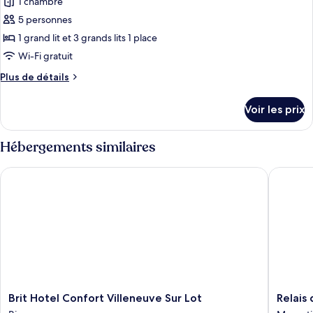
1 chambre
Cottage
les
5 personnes
photos
pour
1 grand lit et 3 grands lits 1 place
ce
Wi-Fi gratuit
type
Plus
Plus de détails
de
de
chambre :
détails
Voir les prix
sur
Chambre
le
Familiale
type
Hébergements similaires
de
chambre
Brit Hotel Confort Villeneuve Sur Lot
Relais de
Chambre
Familiale
Brit
Relais
Brit Hotel Confort Villeneuve Sur Lot
Relais 
Hotel
des