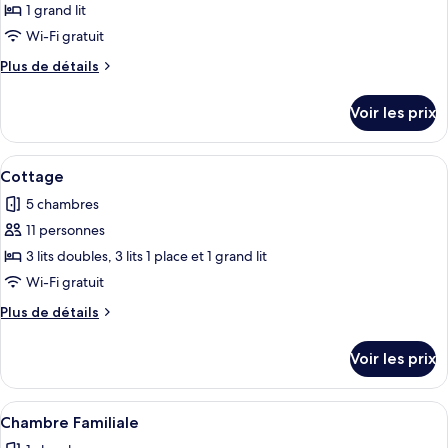
pour
1 grand lit
ce
Wi-Fi gratuit
type
Plus
Plus de détails
de
de
chambre :
détails
Voir les prix
sur
Chambre
le
Double
type
Afficher
Un salon moderne avec un canapé beige
Tradition
33
de
Cottage
toutes
chambre
5 chambres
Chambre
les
Double
11 personnes
photos
Tradition
pour
3 lits doubles, 3 lits 1 place et 1 grand lit
ce
Wi-Fi gratuit
type
Plus
Plus de détails
de
de
chambre :
détails
Voir les prix
sur
Cottage
le
type
Afficher
Une chambre avec deux lits en bois, un
11
de
Chambre Familiale
toutes
chambre