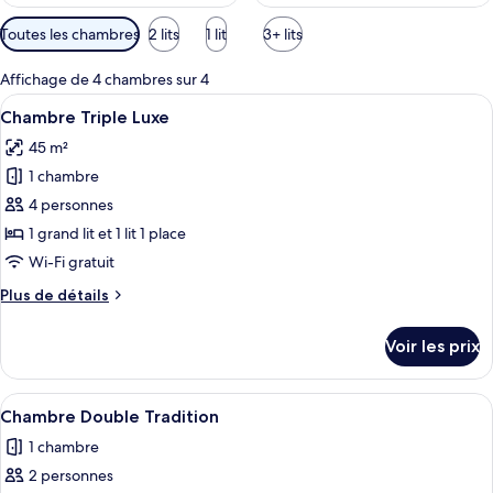
Filtres
Toutes les chambres
2 lits
1 lit
3+ lits
disponibles
pour
Affichage de 4 chambres sur 4
les
Afficher
Une chambre avec un plafond en bois, 
15
Chambre Triple Luxe
chambres
toutes
45 m²
les
1 chambre
photos
pour
4 personnes
ce
1 grand lit et 1 lit 1 place
type
Wi-Fi gratuit
de
Plus
Plus de détails
chambre :
de
Chambre
détails
Voir les prix
sur
Triple
le
Luxe
type
Afficher
Une chambre à coucher de style traditi
8
de
Chambre Double Tradition
toutes
chambre
1 chambre
Chambre
les
Triple
2 personnes
photos
Luxe