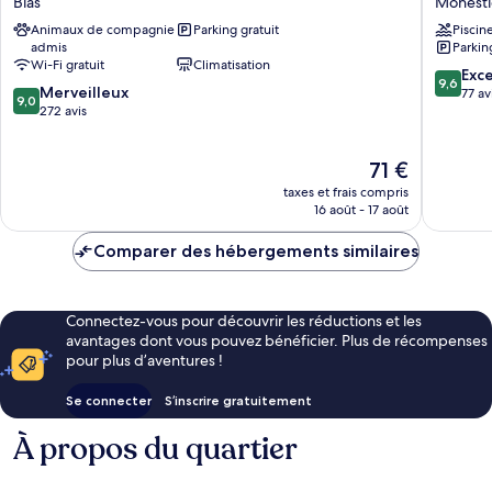
Bias
Monesti
Confort
Vigiers
Animaux de compagnie
Parking gratuit
Piscin
Villeneuve
Monesti
admis
Parkin
Sur
Wi-Fi gratuit
Climatisation
Lot
9.6
Exc
9,6
9.0
Bias
Merveilleux
sur
77 av
9,0
sur
272 avis
10,
10,
Exceptio
Merveilleux,
77 avis
Le
71 €
272 avis
nouveau
taxes et frais compris
prix
16 août - 17 août
est
de
Comparer des hébergements similaires
71 €
Connectez-vous pour découvrir les réductions et les
avantages dont vous pouvez bénéficier. Plus de récompenses
pour plus d’aventures !
Se connecter
S’inscrire gratuitement
À propos du quartier