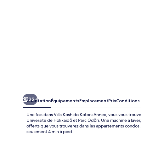
Koshido
Kotoni
Annex
22+
Présentation
Équipements
Emplacement
Prix
Conditions
Une fois dans Villa Koshido Kotoni Annex, vous vous trouve
Université de Hokkaidō et Parc Ōdōri. Une machine à laver,
offerts que vous trouverez dans les appartements condos. L
seulement 4 min à pied.