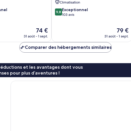
Climatisation
9.8
nnel
Exceptionnel
9,8
sur
103 avis
10,
Exceptionnel,
Le
Le
74 €
79 €
103 avis
nouveau
nouvea
31 août - 1 sept.
31 août - 1 sept.
prix
prix
est
est
Comparer des hébergements similaires
de
de
74 €
79 €
réductions et les avantages dont vous
ses pour plus d’aventures !