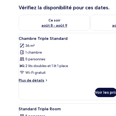
u
Vérifiez la disponibilité pour ces dates.
x
Vérifier la disponibilité pour ce soir août 8 - août 9
Vérifier la di
n
Ce soir
o
août 8 - août 9
ao
t
é
Afficher
Chambre Triple Standard | Sall
s
11
Chambre Triple Standard
toutes
36 m²
p
les
a
1 chambre
photos
r
pour
5 personnes
l
ce
2 lits doubles et 1 lit 1 place
e
type
Wi-Fi gratuit
s
de
Plus
Plus de détails
chambre :
v
de
o
Chambre
détails
Voir les pri
y
sur
Triple
a
le
Standard
g
type
Afficher
Divers
e
2
de
Standard Triple Room
u
toutes
chambre
r
5 personnes