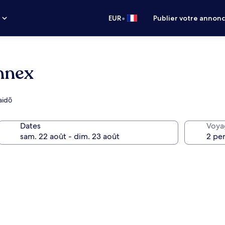
•
s
EUR
Publier votre annon
nnex
aidō
Dates
Voya