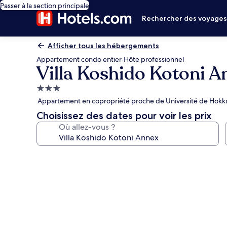
Passer à la section principale
Rechercher des voyage
Afficher tous les hébergements
Appartement condo entier
·
Hôte professionnel
Villa Koshido Kotoni A
Hébergement
3.0 étoiles
Appartement en copropriété proche de Université de Hokk
Choisissez des dates pour voir les prix
Où allez-vous ?
Galerie
photos
de
l’hébergement
Villa