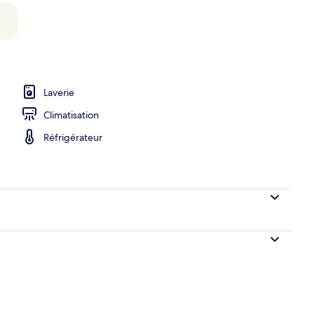
ruple Standard | Coin séjour | Télévision LCD de 37 pouces avec chaînes nu
Laverie
Climatisation
Réfrigérateur