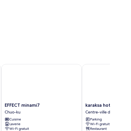
EFFECT minami7
karaksa hotel Sapporo
EFFECT
karaksa
EFFECT minami7
karaksa hotel Sappo
minami7
hotel
Chuo-ku
Centre-ville de Sapporo
Chuo-
Sapporo
Cuisine
Parking
ku
Centre-
Laverie
Wi-Fi gratuit
ville
Wi-Fi gratuit
Restaurant
de