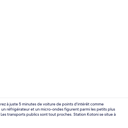
Entrée intér
rez à juste 5 minutes de voiture de points d'intérêt comme
 un réfrigérateur et un micro-ondes figurent parmi les petits plus
es transports publics sont tout proches. Station Kotoni se situe à
Façade de l