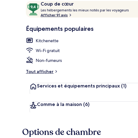
Avis
9,4
Coup de cœur
voyageurs
L
sur
Les hébergements les mieux notés par les voyageurs
e
Afficher 91 avis
10,
s
Coup
Chambre Quad
Équipements populaires
de
h
cœur
é
Kitchenette
b
e
Wi-Fi gratuit
r
g
Non-fumeurs
e
m
Tout afficher
e
n
Services et équipements principaux
(1)
t
s
l
Comme à la maison
(6)
e
s
m
Options de chambre
i
e