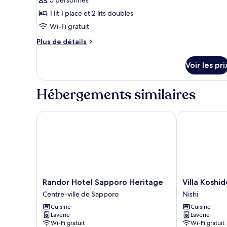
Chambre
les
s
Triple
1 lit 1 place et 2 lits doubles
photos
Standard
pour
Wi-Fi gratuit
ce
Plus
Plus de détails
type
de
détails
de
Voir les pri
sur
chambre :
le
Standard
type
Hébergements similaires
Triple
de
chambre
Room
Standard
Randor Hotel Sapporo Heritage
Villa Koshido
Triple
Room
Randor
Villa
Randor Hotel Sapporo Heritage
Villa Koshi
Hotel
Koshido
Centre-ville de Sapporo
Nishi
Sapporo
Kotoni
Cuisine
Cuisine
Heritage
Nishi
Laverie
Laverie
Centre-
Wi-Fi gratuit
Wi-Fi gratuit
ville