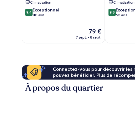
Climatisation
Climatisation
de
9.4
9.8
Exceptionnel
Exceptio
Sapporo
9,4
9,8
sur
sur
110 avis
60 avis
10,
10,
Exceptionnel,
Exceptionnel,
Le
79 €
110 avis
60 avis
nouveau
7 sept. - 8 sept.
prix
est
de
79 €
Connectez-vous pour découvrir les 
pouvez bénéficier. Plus de récompen
À propos du quartier