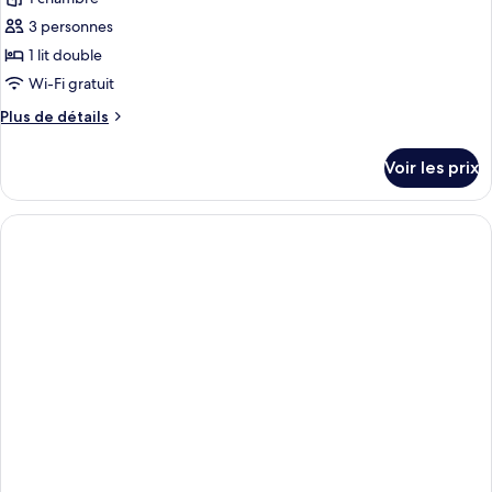
photos
pour
3 personnes
ce
1 lit double
type
Wi-Fi gratuit
de
Plus
Plus de détails
chambre :
de
Chambre
détails
Voir les prix
sur
Double
le
type
de
chambre
Chambre
Double