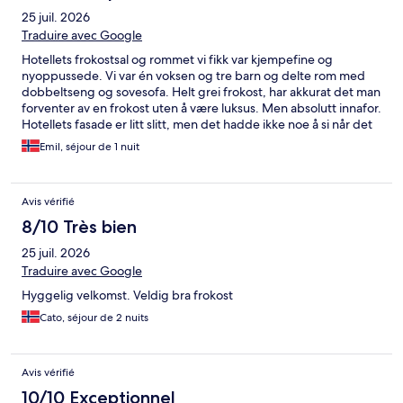
25 juil. 2026
Traduire avec Google
Hotellets frokostsal og rommet vi fikk var kjempefine og
nyoppussede. Vi var én voksen og tre barn og delte rom med
dobbeltseng og sovesofa. Helt grei frokost, har akkurat det man
forventer av en frokost uten å være luksus. Men absolutt innafor.
Hotellets fasade er litt slitt, men det hadde ikke noe å si når det
var fint inne. Vil absolutt vurdere å overnatte her igjen på tur
Emil, séjour de 1 nuit
mellom Østlandet og Nord-Norge.
Avis vérifié
8/10 Très bien
25 juil. 2026
Traduire avec Google
Hyggelig velkomst. Veldig bra frokost
Cato, séjour de 2 nuits
Avis vérifié
10/10 Exceptionnel