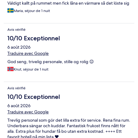
Väldigt kallt på rummet men fick låna en värmare så det löste sig
Maria, séjour de 1 nuit
Avis vérifié
10/10 Exceptionnel
6 août 2026
Traduire avec Google
God seng, trivelig personale, stille og rolig 😌
Knut, séjour de 1 nuit
Avis vérifié
10/10 Exceptionnel
6 août 2026
Traduire avec Google
Trevlig personal som gör det lilla extra för service. Rena fina rum.
Underbara sängar och kuddar. Fantastisk frukost finns nått för
alla. Extra plus för hundar få bo utan extra kostnad. ++++ Ett
favorit hotell på min lista ❤️