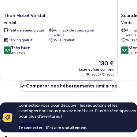
Thon
Scandic
Thon Hotel Verdal
Scandi
Hotel
Stiklest
Verdal
Verdal
Verdal
Verdal
Petit déjeuner gratuit
Animaux de compagnie
Anima
Verdal
admis
admis
Parking gratuit
Wi-Fi gratuit
Wi-Fi 
8.2
9.0
Très bien
Mer
8,2
9,0
sur
sur
320 avis
371 a
10,
10,
Le
130 €
Très
Merveill
nouveau
bien,
371 avis
taxes et frais compris
prix
30 août - 31 août
320 avis
est
de
Comparer des hébergements similaires
130 €
Connectez-vous pour découvrir les réductions et les
avantages dont vous pouvez bénéficier. Plus de récompenses
pour plus d’aventures !
Se connecter
S’inscrire gratuitement