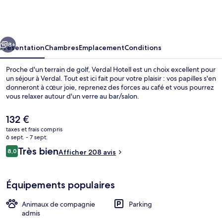
Hotell
cédent
Suivant
8+
Présentation
Chambres
Emplacement
Conditions
Proche d'un terrain de golf, Verdal Hotell est un choix excellent pour
un séjour à Verdal. Tout est ici fait pour votre plaisir : vos papilles s'en
donneront à cœur joie, reprenez des forces au café et vous pourrez
vous relaxer autour d'un verre au bar/salon.
Le
132 €
prix
taxes et frais compris
actuel
6 sept. - 7 sept.
est
Avis
Très bien
8,0
Réception
Afficher 208 avis
de
8,0 sur 10
voyageurs
132 €.
Équipements populaires
Animaux de compagnie
Parking
admis