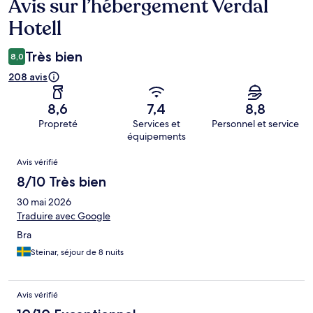
Avis sur l’hébergement Verdal
Avis
Hotell
Très bien
8,0
208 avis
8,6
7,4
8,8
Propreté
Services et
Personnel et service
équipements
Avis
Avis vérifié
8/10 Très bien
30 mai 2026
Traduire avec Google
Bra
Steinar, séjour de 8 nuits
Avis vérifié