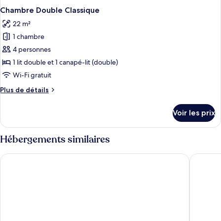
Chambre Double Classique
22 m²
1 chambre
4 personnes
1 lit double et 1 canapé-lit (double)
Wi-Fi gratuit
Plus
Plus de détails
de
détails
Voir les prix
sur
le
type
Hébergements similaires
de
chambre
Thon Hotel Verdal
Scandic 
Chambre
Double
Classique