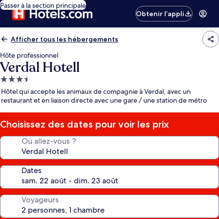
Passer à la section principale
Obtenir l’appli
Afficher tous les hébergements
Hôte professionnel
Verdal Hotell
Hébergement
3.5 étoiles
Hôtel qui accepte les animaux de compagnie à Verdal, avec un
restaurant et en liaison directe avec une gare / une station de métro
Choisissez des dates pour voir les prix
Où allez-vous ?
Dates
Voyageurs