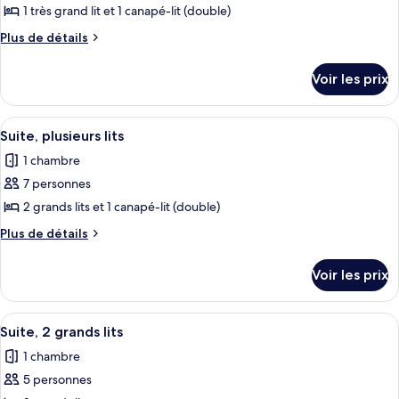
1 très grand lit et 1 canapé-lit (double)
Plus
Plus de détails
de
détails
Voir les prix
sur
le
type
Afficher
Une chambre d’hôtel avec un canapé ro
1
de
Suite, plusieurs lits
toutes
chambre
1 chambre
Suite,
les
1
7 personnes
photos
très
pour
2 grands lits et 1 canapé-lit (double)
grand
ce
lit
Plus
Plus de détails
et
type
de
1
détails
de
Voir les prix
canapé-
sur
chambre :
lit
le
Suite,
(Roll-
type
Afficher
Une chambre d’hôtel avec deux lits, u
in
1
plusieurs
de
Suite, 2 grands lits
toutes
Shower)
chambre
lits
1 chambre
Suite,
les
plusieurs
5 personnes
photos
lits