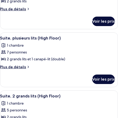
pour
2 grands lits
ce
Plus
Plus de détails
type
de
détails
de
Voir les prix
sur
chambre :
le
Suite,
type
Afficher
Une chambre d’hôtel avec un canapé ro
1
2
de
Suite, plusieurs lits (High Floor)
toutes
chambre
grands
1 chambre
Suite,
les
lits
2
7 personnes
photos
grands
pour
2 grands lits et 1 canapé-lit (double)
lits
ce
Plus
Plus de détails
type
de
détails
de
Voir les prix
sur
chambre :
le
Suite,
type
Afficher
Une chambre d’hôtel avec deux lits, u
1
plusieurs
de
Suite, 2 grands lits (High Floor)
toutes
chambre
lits
1 chambre
Suite,
les
(High
plusieurs
5 personnes
photos
Floor)
lits
pour
2 grands lits