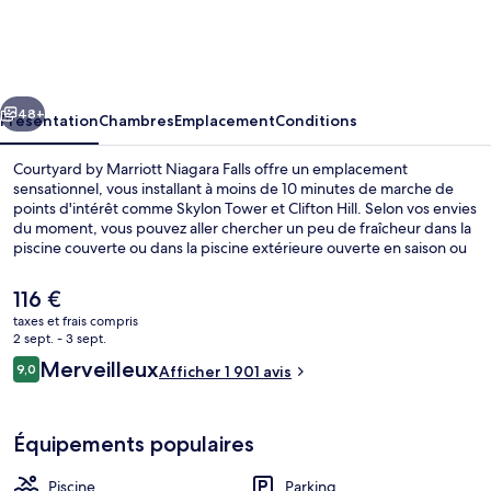
by
Marriott
Niagara
cédent
Suivant
Falls
48+
Présentation
Chambres
Emplacement
Conditions
Courtyard by Marriott Niagara Falls offre un emplacement
sensationnel, vous installant à moins de 10 minutes de marche de
points d'intérêt comme Skylon Tower et Clifton Hill. Selon vos envies
du moment, vous pouvez aller chercher un peu de fraîcheur dans la
piscine couverte ou dans la piscine extérieure ouverte en saison ou
bien satisfaire votre appétit à l'établissement Keg Steakhouse and
Bar, qui sert le déjeuner et le dîner. Parmi les avantages offerts par
Le
116 €
cet hébergement : un bar / salon, une salle de fitness ouverte 24
prix
taxes et frais compris
h/24 et une salle de fitness. La literie de qualité et le personnel
actuel
2 sept. - 3 sept.
attentionné remportent un franc succès auprès des autres
Extérieur
est
Avis
voyageurs.
Merveilleux
9,0
Afficher 1 901 avis
de
9,0 sur 10
voyageurs
116 €.
Équipements populaires
Piscine
Parking