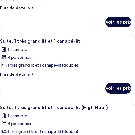
lits
ce
Plus
Plus de détails
type
de
détails
de
Voir les prix
sur
chambre :
le
Chambre,
type
Afficher
Une chambre d’hôtel dotée d’un grand 
1
2
de
Suite, 1 très grand lit et 1 canapé-lit
toutes
chambre
grands
1 chambre
Chambre,
les
lits
2
4 personnes
photos
(High
grands
pour
1 très grand lit et 1 canapé-lit (double)
lits
Floor)
ce
(High
Plus
Plus de détails
Floor)
type
de
détails
de
Voir les prix
sur
chambre :
le
Suite,
type
Afficher
Une chambre d’hôtel dotée d’un grand 
1
1
de
Suite, 1 très grand lit et 1 canapé-lit (High Floor)
toutes
chambre
très
1 chambre
Suite,
les
grand
1
4 personnes
photos
lit
très
pour
1 très grand lit et 1 canapé-lit (double)
grand
et