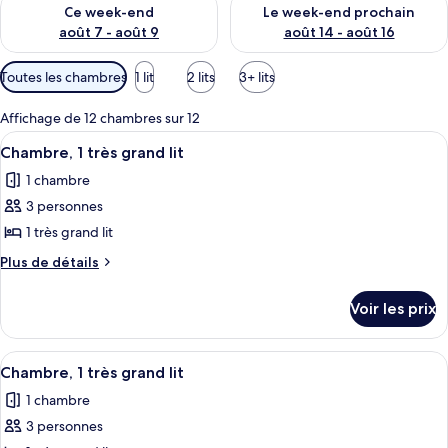
Vérifier la disponibilité pour ce week-end août 7 - août 9
Vérifier la disponibilité pour 
Ce week-end
Le week-end prochain
août 7 - août 9
août 14 - août 16
Filtres
Toutes les chambres
1 lit
2 lits
3+ lits
disponibles
pour
Affichage de 12 chambres sur 12
les
Afficher
Une chambre d’hôtel avec un grand lit,
1
Chambre, 1 très grand lit
chambres
toutes
1 chambre
les
3 personnes
photos
pour
1 très grand lit
ce
Plus
Plus de détails
type
de
détails
de
Voir les prix
sur
chambre :
le
Chambre,
type
Afficher
Une chambre d’hôtel avec un grand lit,
1
1
de
Chambre, 1 très grand lit
toutes
chambre
très
1 chambre
Chambre,
les
grand
1
3 personnes
photos
lit
très