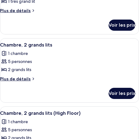
pour
1 très grand lit
grand
ce
lit
Plus
Plus de détails
type
de
détails
de
Voir les prix
sur
chambre :
le
Chambre,
type
Afficher
Bureau, rideaux occultants, chambres 
4
1
de
Chambre, 2 grands lits
toutes
chambre
très
1 chambre
Chambre,
les
grand
1
5 personnes
photos
lit
très
pour
2 grands lits
grand
ce
lit
Plus
Plus de détails
type
de
détails
de
Voir les prix
sur
chambre :
le
Chambre,
type
Afficher
Bureau, rideaux occultants, chambres 
4
2
de
Chambre, 2 grands lits (High Floor)
toutes
chambre
grands
1 chambre
Chambre,
les
lits
2
5 personnes
photos
grands
pour
2 grands lits