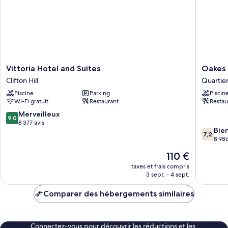
lits,
personnes
accessible
à
aux
mobilité
personnes
à
réduite
mobilité
(Roll-
réduite
Vittoria
Oakes
Vittoria Hotel and Suites
Oakes 
in
(Roll-
Hotel
Hotel
Clifton Hill
Quartier
Shower)
in
and
Overloo
Shower)
Piscine
Parking
Piscin
Suites
the
Wi-Fi gratuit
Restaurant
Restau
Clifton
Falls
Hill
Quartier
9.0
Merveilleux
9,0
de
sur
8 377 avis
7.2
Bie
Fallsvie
10,
7,2
sur
8 986
Merveilleux,
10,
8 377 avis
Le
110 €
Bien,
nouveau
8 986 av
taxes et frais compris
prix
3 sept. - 4 sept.
est
de
Comparer des hébergements similaires
110 €
Connectez-vous pour découvrir les réductions et les