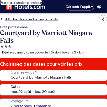
Passer à la section principale
Obtenir l’appli
Afficher tous les hébergements
Hôte professionnel
Courtyard by Marriott Niagara
Falls
Hébergement
3.0 étoiles
Hôtel avec une piscine couverte - Skylon Tower à 0,7 km
Choisissez des dates pour voir les prix
Où allez-vous ?
Dates
Voyageurs