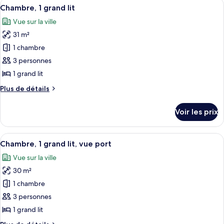
Afficher
Une chambre d’hôtel avec un grand lit,
doubles
11
de
Chambre, 1 grand lit
toutes
chambre
Vue sur la ville
Chambre,
les
2
31 m²
photos
lits
pour
1 chambre
doubles
ce
3 personnes
type
1 grand lit
de
Plus
Plus de détails
chambre :
de
Chambre,
détails
Voir les prix
sur
1
le
grand
type
Afficher
Literie de qualité supérieure, surmatel
lit
7
de
Chambre, 1 grand lit, vue port
toutes
chambre
Vue sur la ville
Chambre,
les
1
30 m²
photos
grand
pour
1 chambre
lit
ce
3 personnes
type
1 grand lit
de
Plus