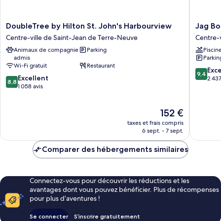
DoubleTree
Jag
DoubleTree by Hilton St. John's Harbourview
Jag Bo
by
Boutiqu
Centre-ville de Saint-Jean de Terre-Neuve
Centre-
Hilton
Hotel
Animaux de compagnie
Parking
Piscin
St.
Centre-
admis
Parkin
John's
ville
Wi-Fi gratuit
Restaurant
Harbourview
de
9.4
Exc
9,4
8.8
Centre-
Excellent
Saint-
sur
2 437
8,8
sur
ville
1 058 avis
Jean
10,
10,
de
de
Exceptio
Excellent,
Saint-
Terre-
2 437 av
Le
152 €
1 058 avis
Jean
Neuve
nouveau
de
taxes et frais compris
prix
Terre-
6 sept. - 7 sept.
est
Neuve
de
Comparer des hébergements similaires
152 €
Connectez-vous pour découvrir les réductions et les
avantages dont vous pouvez bénéficier. Plus de récompenses
pour plus d’aventures !
Se connecter
S’inscrire gratuitement