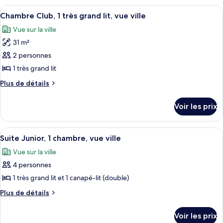
lits
type
Afficher
Une chambre d’hôtel avec un lit, un b
doubles,
12
de
Chambre Club, 1 très grand lit, vue ville
toutes
vue
chambre
Vue sur la ville
Chambre,
les
port
2
31 m²
photos
lits
pour
2 personnes
doubles,
ce
vue
1 très grand lit
port
type
Plus
Plus de détails
de
de
chambre :
détails
Voir les prix
sur
Chambre
le
Club,
type
Afficher
Une chambre d’hôtel comprenant un lit,
1
13
de
Suite Junior, 1 chambre, vue ville
toutes
chambre
très
Vue sur la ville
Chambre
les
grand
Club,
4 personnes
photos
lit,
1
pour
1 très grand lit et 1 canapé-lit (double)
vue
très
ce
grand
ville
Plus
Plus de détails
lit,
type
de
vue
détails
de
Voir les prix
ville
sur