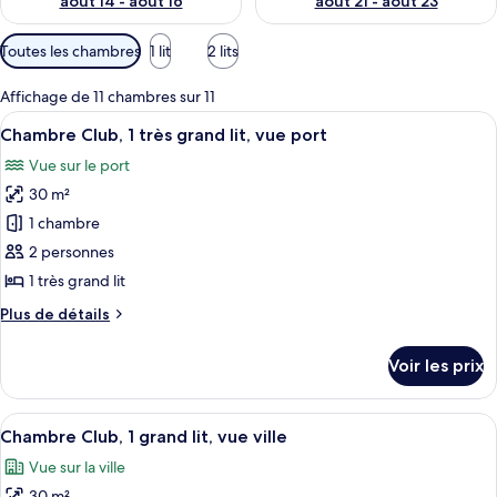
août 14 - août 16
août 21 - août 23
Filtres
Toutes les chambres
1 lit
2 lits
disponibles
pour
Affichage de 11 chambres sur 11
les
Afficher
Literie de qualité supérieure, surmatel
11
Chambre Club, 1 très grand lit, vue port
chambres
toutes
Vue sur le port
les
30 m²
photos
pour
1 chambre
ce
2 personnes
type
1 très grand lit
de
Plus
Plus de détails
chambre :
de
Chambre
détails
Voir les prix
sur
Club,
le
1
type
Afficher
Une chambre d’hôtel avec un grand lit,
très
13
de
Chambre Club, 1 grand lit, vue ville
toutes
grand
chambre
Vue sur la ville
Chambre
les
lit,
Club,
30 m²