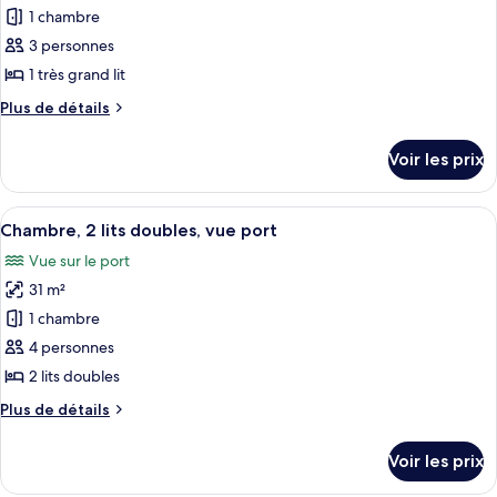
très
pour
1 chambre
grand
ce
lit,
3 personnes
vue
type
1 très grand lit
port
de
Plus
Plus de détails
chambre :
de
Chambre,
détails
Voir les prix
sur
1
le
très
type
Afficher
Une chambre d’hôtel avec deux lits, 
grand
7
de
Chambre, 2 lits doubles, vue port
toutes
lit
chambre
Vue sur le port
Chambre,
les
1
31 m²
photos
très
pour
1 chambre
grand
ce
lit
4 personnes
type
2 lits doubles
de
Plus
Plus de détails
chambre :
de
Chambre,
détails
Voir les prix
sur
2
le