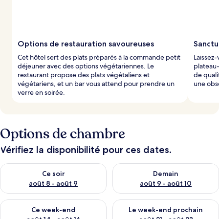
Options de restauration savoureuses
Sanctu
Cet hôtel sert des plats préparés à la commande petit
Laissez-
déjeuner avec des options végétariennes. Le
plateau-
restaurant propose des plats végétaliens et
de quali
végétariens, et un bar vous attend pour prendre un
une obsc
verre en soirée.
Options de chambre
Vérifiez la disponibilité pour ces dates.
Vérifier la disponibilité pour ce soir août 8 - août 9
Vérifier la disponibilité pour 
Ce soir
Demain
août 8 - août 9
août 9 - août 10
Vérifier la disponibilité pour ce week-end août 14 - août 16
Vérifier la disponibilité pour
Ce week-end
Le week-end prochain