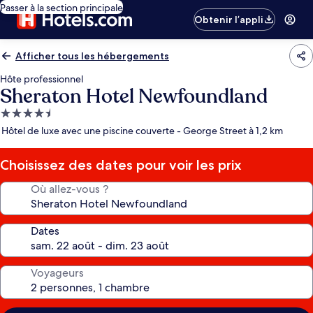
Passer à la section principale
Obtenir l’appli
Afficher tous les hébergements
Hôte professionnel
Sheraton Hotel Newfoundland
Hébergement
4.5 étoiles
Hôtel de luxe avec une piscine couverte - George Street à 1,2 km
Choisissez des dates pour voir les prix
Où allez-vous ?
Dates
Voyageurs