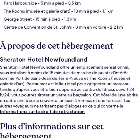
Parc Harbourside
- 5 min à pied
- 0.5 km
The Rooms (musée et galerie d'art)
- 13 min à pied
- 1.1 km
George Street
- 15 min à pied
- 1.3 km
Centre de Convention de St. John's
- 3 min en voiture
- 2.2 km
À propos de cet hébergement
Sheraton Hotel Newfoundland
Sheraton Hotel Newfoundland offre un emplacement sensationnel,
vous installant à moins de 15 minutes de marche de points d'intérêt
comme Port de Saint-Jean de Terre-Neuve et The Rooms (musée et
galerie d'art). Restaurant est le lieu idéal pour grignoter un morceau
tandis qu'après vous être bien dépensé au centre de fitness ouvert 24
h/24, vous pourrez siroter un verre au bar/salon. Cet hôtel de luxe abrite
en outre une piscine couverte, un bain à remous et une terrasse. Les
autres voyageurs ne tarissent pas d'éloges en ce qui concerne le
personnel attentionné et l'emplacement.
Informations sur le droit de rétractation
Plus d’informations sur cet
hébergement