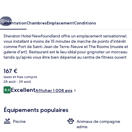
Newfoundland
cédent
Suivant
74+
Présentation
Chambres
Emplacement
Conditions
Sheraton Hotel Newfoundland offre un emplacement sensationnel,
vous installant à moins de 15 minutes de marche de points d'intérêt
comme Port de Saint-Jean de Terre-Neuve et The Rooms (musée et
galerie d'art). Restaurant est le lieu idéal pour grignoter un morceau
tandis qu'après vous être bien dépensé au centre de fitness ouvert
24 h/24, vous pourrez siroter un verre au bar/salon. Cet hôtel de
luxe abrite en outre une piscine couverte, un bain à remous et une
Le
167 €
terrasse. Les autres voyageurs ne tarissent pas d'éloges en ce qui
prix
taxes et frais compris
concerne le personnel attentionné et l'emplacement.
actuel
28 août - 29 août
Terrasse/Patio
est
Avis
Excellent
8,6
Afficher 1 008 avis
de
8,6 sur 10
voyageurs
167 €.
Équipements populaires
Piscine
Animaux de compagnie
admis