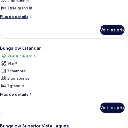
ce
2 personnes
type
1 très grand lit
de
Plus
Plus de détails
chambre :
de
Bungalow
détails
Voir les prix
sur
Superior
le
type
Afficher
Une chambre à coucher comprenant un l
5
de
Bungalow Estandar
toutes
chambre
Vue sur le jardin
Bungalow
les
Superior
14 m²
photos
pour
1 chambre
ce
2 personnes
type
1 grand lit
de
Plus
Plus de détails
chambre :
de
Bungalow
détails
Voir les prix
sur
Estandar
le
type
Afficher
Une terrasse en bois surmontée d’une 
6
de
Bungalow Superior Vista Laguna