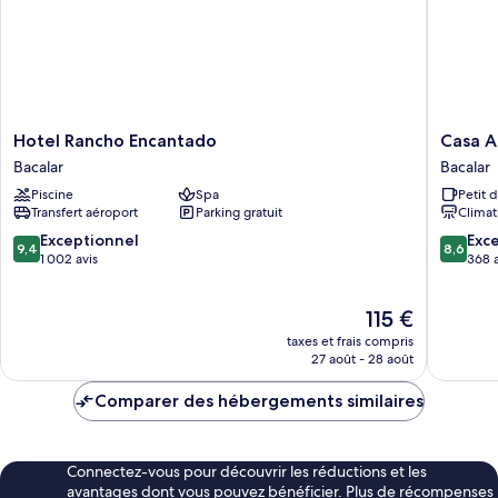
Hotel
Casa
Hotel Rancho Encantado
Casa A
Rancho
Aakal
Bacalar
Bacalar
Encantado
Lagoon
Piscine
Spa
Petit 
Bacalar
Front
Transfert aéroport
Parking gratuit
Climat
Bacalar
9.4
8.6
Exceptionnel
Exce
9,4
8,6
sur
sur
1 002 avis
368 a
10,
10,
Exceptionnel,
Excellen
Le
115 €
1 002 avis
368 avis
nouveau
taxes et frais compris
prix
27 août - 28 août
est
de
Comparer des hébergements similaires
115 €
Connectez-vous pour découvrir les réductions et les
avantages dont vous pouvez bénéficier. Plus de récompenses