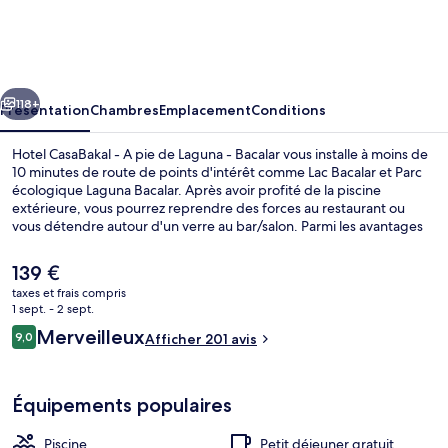
CasaBakal
-
A
cédent
Suivant
pie
118+
Présentation
Chambres
Emplacement
Conditions
de
Hotel CasaBakal - A pie de Laguna - Bacalar vous installe à moins de
Laguna
10 minutes de route de points d'intérêt comme Lac Bacalar et Parc
écologique Laguna Bacalar. Après avoir profité de la piscine
-
extérieure, vous pourrez reprendre des forces au restaurant ou
Bacalar
vous détendre autour d'un verre au bar/salon. Parmi les avantages
offerts par cet hébergement : un snack-bar/une épicerie fine, une
terrasse et un jardin. Les autres voyageurs ne disent que du bien en
Le
139 €
ce qui concerne le personnel attentionné.
prix
taxes et frais compris
actuel
1 sept. - 2 sept.
Extérieur
est
Avis
Merveilleux
9,0
Afficher 201 avis
de
9,0 sur 10
voyageurs
139 €.
Équipements populaires
Piscine
Petit déjeuner gratuit