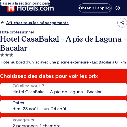
Passer à la section principale
Obtenir l’appli
Afficher tous les hébergements
Hôte professionnel
Hotel CasaBakal - A pie de Laguna -
Bacalar
Hébergement
3.0 étoiles
Hôtel au bord d'un lac avec une piscine extérieure - Lac Bacalar à 0,1 km
Choisissez des dates pour voir les prix
Où allez-vous ?
Dates
Voyageurs