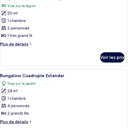
toutes
chambre
Vue sur le lagon
Bungalow
les
Estandar
20 m²
photos
pour
1 chambre
ce
2 personnes
type
1 très grand lit
de
Plus
Plus de détails
chambre :
de
Bungalow
détails
Voir les prix
sur
Superior
le
Vista
type
Afficher
Une chambre avec une grande porte-fen
Laguna
4
de
Bungalow Cuadruple Estandar
toutes
chambre
Vue sur le jardin
Bungalow
les
Superior
24 m²
photos
Vista
pour
1 chambre
Laguna
ce
4 personnes
type
2 grands lits
de
Plus
Plus de détails
chambre :
de