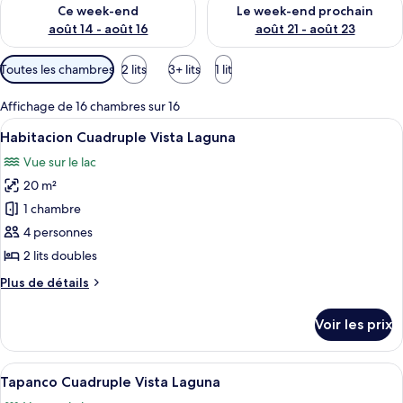
Vérifier la disponibilité pour ce week-end août 14 - août 16
Vérifier la disponibilité pour
Ce week-end
Le week-end prochain
août 14 - août 16
août 21 - août 23
Filtres
Toutes les chambres
2 lits
3+ lits
1 lit
disponibles
pour
Affichage de 16 chambres sur 16
les
Afficher
Une chambre d’hôtel avec deux lits, un
5
Habitacion Cuadruple Vista Laguna
chambres
toutes
Vue sur le lac
les
20 m²
photos
pour
1 chambre
ce
4 personnes
type
2 lits doubles
de
Plus
Plus de détails
chambre :
de
Habitacion
détails
Voir les prix
sur
Cuadruple
le
Vista
type
Afficher
Une chambre avec deux lits, une fenêtr
Laguna
4
de
Tapanco Cuadruple Vista Laguna
toutes
chambre