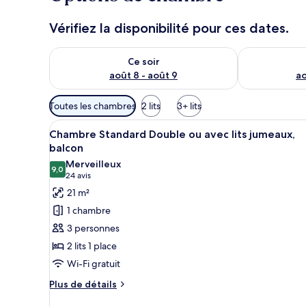
Vérifiez la disponibilité pour ces dates.
Vérifier la disponibilité pour ce soir août 8 - août 9
Vérifier la di
Ce soir
août 8 - août 9
ao
Filtres
Toutes les chambres
2 lits
3+ lits
disponibles
Afficher
Une chambre avec deux lits en 
pour
10
Chambre Standard Double ou avec lits jumeaux,
toutes
les
balcon
les
chambres
Merveilleux
9,0
photos
9,0 sur 10
(24 avis)
24 avis
pour
21 m²
ce
1 chambre
type
3 personnes
de
2 lits 1 place
chambre :
Wi-Fi gratuit
Chambre
Standard
Plus
Plus de détails
de
Double