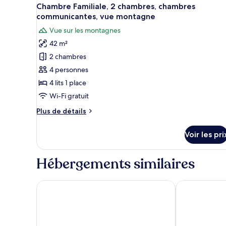
Afficher
chambre
13
Chambre Familiale, 2 chambres, chambres
Chambre
toutes
communicantes, vue montagne
Familiale,
les
2
Vue sur les montagnes
photos
chambres,
42 m²
chambres
pour
communicantes
2 chambres
ce
type
4 personnes
de
4 lits 1 place
chambre :
Wi-Fi gratuit
Chambre
Plus
Plus de détails
Familiale,
de
2
détails
Voir les pri
sur
chambres,
le
chambres
type
Hébergements similaires
communicantes,
de
vue
chambre
Chambre
Explorer Hotel Bad Kleinkirchheim
Hotel Eschen
montagne
Familiale,
2
chambres,
chambres