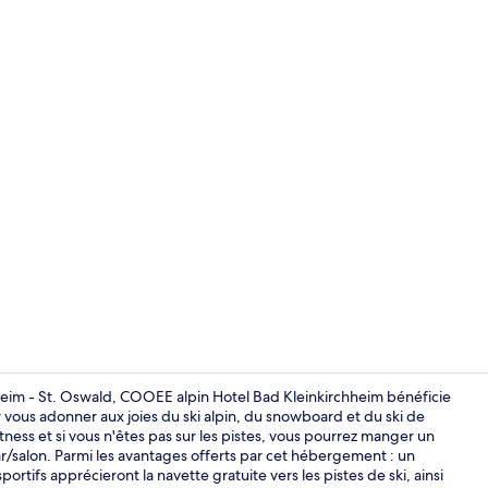
Chambre Stan
hheim - St. Oswald, COOEE alpin Hotel Bad Kleinkirchheim bénéficie
ur vous adonner aux joies du ski alpin, du snowboard et du ski de
ness et si vous n'êtes pas sur les pistes, vous pourrez manger un
Chambre Fami
ar/salon. Parmi les avantages offerts par cet hébergement : un
ortifs apprécieront la navette gratuite vers les pistes de ski, ainsi