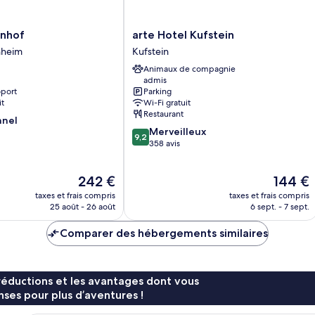
arte
enhof
arte Hotel Kufstein
Hotel
hheim
Kufstein
Kufstein
Animaux de compagnie
m
Kufstein
admis
oport
Parking
it
Wi-Fi gratuit
Restaurant
nnel
9.2
Merveilleux
9,2
sur
358 avis
10,
Merveilleux,
Le
Le
242 €
144 €
358 avis
nouveau
nouveau
taxes et frais compris
taxes et frais compris
prix
prix
25 août - 26 août
6 sept. - 7 sept.
est
est
de
de
Comparer des hébergements similaires
242 €
144 €
réductions et les avantages dont vous
ses pour plus d’aventures !