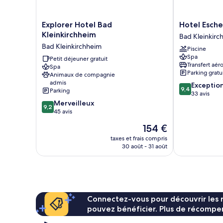
communicantes,
vue
montagne
Explorer
Hotel
Explorer Hotel Bad
Hotel Esch
Hotel
Eschenhof
Kleinkirchheim
Bad Kleinkirc
Bad
Bad
Bad Kleinkirchheim
Piscine
Kleinkirchheim
Kleinkirchhei
Spa
Bad
Petit déjeuner gratuit
Transfert aér
Spa
Kleinkirchheim
Parking gratu
Animaux de compagnie
admis
9.4
Exceptio
9,4
Parking
sur
33 avis
9.2
10,
Merveilleux
9,2
sur
Exceptionnel,
45 avis
10,
33 avis
Le
154 €
Merveilleux,
nouveau
45 avis
taxes et frais compris
prix
30 août - 31 août
est
de
154 €
Connectez-vous pour découvrir les 
pouvez bénéficier. Plus de récompen