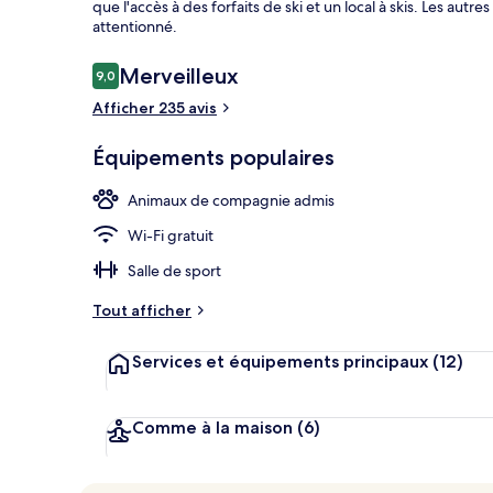
que l'accès à des forfaits de ski et un local à skis. Les au
attentionné.
Avis
Merveilleux
9,0
9,0 sur 10
Bar (sur place
voyageurs
Afficher 235 avis
Équipements populaires
Animaux de compagnie admis
Wi-Fi gratuit
Salle de sport
Tout afficher
Services et équipements principaux
(12)
Comme à la maison
(6)