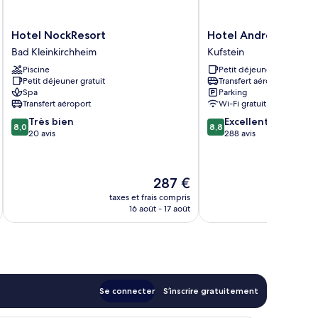
Hotel
Hotel
Hotel NockResort
Hotel Andreas Hofer
NockResort
Andreas
Bad Kleinkirchheim
Kufstein
Bad
Hofer
Piscine
Petit déjeuner gratuit
Kleinkirchheim
Kufstein
Petit déjeuner gratuit
Transfert aéroport
Spa
Parking
Transfert aéroport
Wi-Fi gratuit
8.0
8.8
Très bien
Excellent
8,0
8,8
sur
sur
20 avis
288 avis
10,
10,
Très
Excellent,
bien,
288 avis
Le
287 €
20 avis
nouveau
taxes et frais compris
tax
prix
16 août - 17 août
est
de
287 €
Se connecter
S’inscrire gratuitement