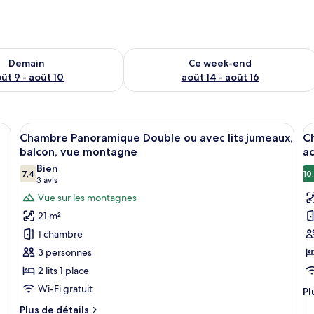
sponibilité pour demain août 9 - août 10
Vérifier la disponibilité pour ce week
Demain
Ce week-end
ût 9 - août 10
août 14 - août 16
bois, un mur d’accent bleu et un banc en bois.
Afficher
Un balcon donnant sur un paysage verd
A
10
Chambre Panoramique Double ou avec lits jumeaux,
Ch
toutes
t
balcon, vue montagne
ac
les
le
Bien
7,4
10
photos
p
7,4 sur 10
(3 avis)
3 avis
pour
p
Vue sur les montagnes
ce
c
21 m²
type
t
1 chambre
de
d
3 personnes
chambre :
c
2 lits 1 place
Chambre
C
Wi-Fi gratuit
Panoramique
S
Pl
Pl
d
Double
D
Plus
Plus de détails