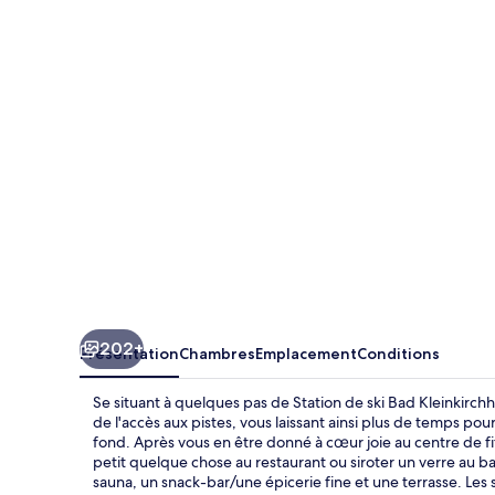
alpin
Hotel
Bad
Kleinkirchheim
202+
Présentation
Chambres
Emplacement
Conditions
Se situant à quelques pas de Station de ski Bad Kleinkirc
de l'accès aux pistes, vous laissant ainsi plus de temps po
fond. Après vous en être donné à cœur joie au centre de fit
petit quelque chose au restaurant ou siroter un verre au b
sauna, un snack-bar/une épicerie fine et une terrasse. Les sp