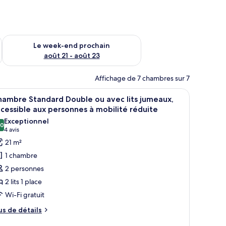
-end août 14 - août 16
Vérifier la disponibilité pour le week-end prochain août 21 - 
Le week-end prochain
août 21 - août 23
Affichage de 7 chambres sur 7
oyant et sur un bâtiment situé au loin.
fficher
Une chambre d’hôtel avec un lit en bois, un b
16
ambre Standard Double ou avec lits jumeaux,
outes
cessible aux personnes à mobilité réduite
s
Exceptionnel
,0
hotos
10,0 sur 10
(4 avis)
4 avis
our
21 m²
e
1 chambre
ype
2 personnes
e
2 lits 1 place
hambre :
Wi-Fi gratuit
hambre
tandard
us
us de détails
e
ouble