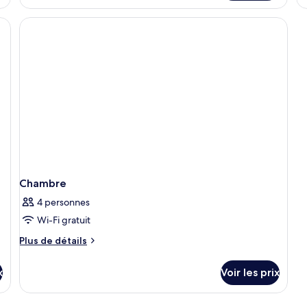
le
type
de
chambre
Chambre
Standard
Chambre
4 personnes
Wi-Fi gratuit
Plus
Plus de détails
de
détails
x
Voir les prix
sur
le
type