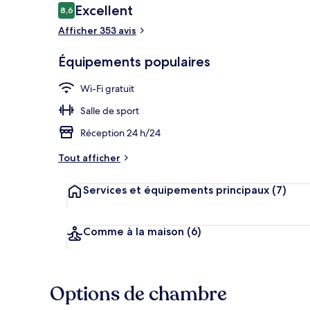
Avis
Excellent
8,6
8,6 sur 10
voyageurs
Afficher 353 avis
Suite Élite, p
Équipements populaires
Wi-Fi gratuit
Salle de sport
Réception 24 h/24
Tout afficher
Services et équipements principaux
(7)
Comme à la maison
(6)
Options de chambre