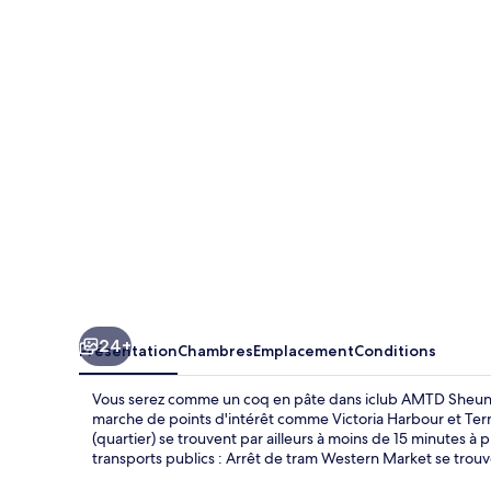
AMTD
Sheung
Wan
Hotel
24+
Présentation
Chambres
Emplacement
Conditions
Vous serez comme un coq en pâte dans iclub AMTD Sheung
marche de points d'intérêt comme Victoria Harbour et Ter
(quartier) se trouvent par ailleurs à moins de 15 minutes à
transports publics : Arrêt de tram Western Market se trouv