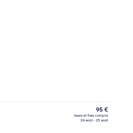
ns le hall
Chambre Quadruple Exécutive, 2 lits d
Le
95 €
prix
taxes et frais compris
actuel
24 août - 25 août
Terrasse/Patio
est
de