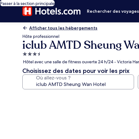
Passer à la section principale
Rechercher des voyage
Afficher tous les hébergements
Hôte professionnel
iclub AMTD Sheung Wa
Hébergement
3.5 étoiles
Hôtel avec une salle de fitness ouverte 24 h/24 - Victoria H
Choisissez des dates pour voir les prix
Où allez-vous ?
Galerie
photos
de
l’hébergement
iclub