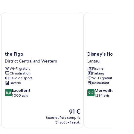
the Figo
Disney's Hollywood Ho
the
Disney's
the Figo
Disney's Hollywood 
Figo
Hollywood
District Central and Western
Lantau
District
Hotel
Wi-Fi gratuit
Piscine
Central
Lantau
Climatisation
Parking
and
Salle de sport
Wi-Fi gratuit
Western
Laverie
Restaurant
8.8
9.2
Excellent
Merveilleux
8,8
9,2
sur
sur
1 000 avis
1 294 avis
10,
10,
Excellent,
Merveilleux,
Le
91 €
1 000 avis
1 294 avis
u
nouveau
taxes et frais compris
tax
prix
31 août - 1 sept.
est
de