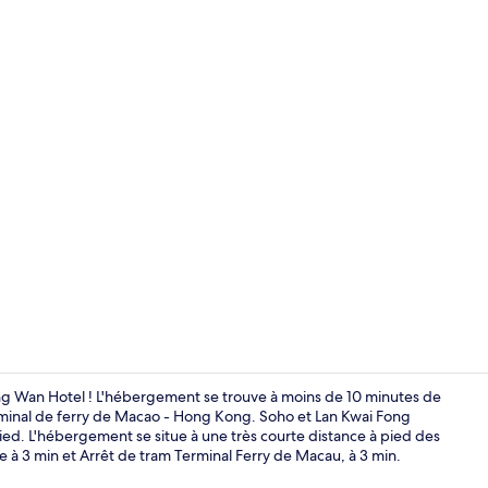
Coin salon da
 Wan Hotel ! L'hébergement se trouve à moins de 10 minutes de
minal de ferry de Macao - Hong Kong. Soho et Lan Kwai Fong
 pied. L'hébergement se situe à une très courte distance à pied des
Hall
e à 3 min et Arrêt de tram Terminal Ferry de Macau, à 3 min.