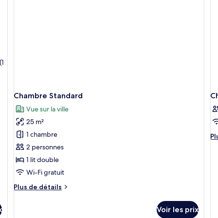
P
Studio
Su
(iSuite)
St
«
Pr
»,
no
fu
(1
(i
Pr
Chambre Standard
C
Vue sur la ville
25 m²
1 chambre
Pl
Pl
d
2 personnes
dé
1 lit double
su
le
Wi-Fi gratuit
ty
Plus
Plus de détails
d
de
c
détails
C
x
Voir les prix
sur