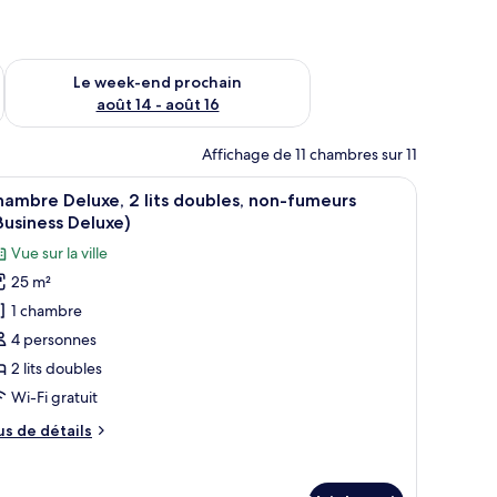
-end août 7 - août 9
Vérifier la disponibilité pour le week-end prochain août 14 - a
Le week-end prochain
août 14 - août 16
Affichage de 11 chambres sur 11
| Vue de la chambre
fficher
Une chambre d’hôtel moderne dotée d’un grand 
5
ambre Deluxe, 2 lits doubles, non-fumeurs
outes
Business Deluxe)
s
Vue sur la ville
hotos
25 m²
our
1 chambre
e
ype
4 personnes
e
2 lits doubles
hambre :
Wi-Fi gratuit
hambre
us
us de détails
eluxe,
e
tails
r
ts