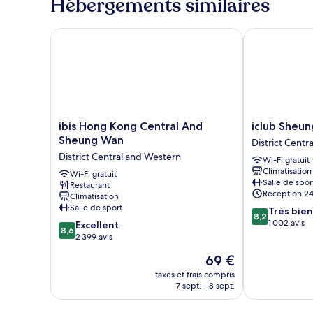
Hébergements similaires
de
chambre
Chambre
ibis Hong Kong Central And Sheung Wan
iclub Sheung
ibis
iclub
ibis Hong Kong Central And
iclub Sheu
Hong
Sheung
Sheung Wan
District Centr
Kong
Wan
District Central and Western
Wi-Fi gratuit
Central
Hotel
Climatisation
And
Wi-Fi gratuit
District
Salle de spor
Restaurant
Sheung
Central
Réception 24
Climatisation
Wan
and
Salle de sport
8.2
Très bien
District
Western
8,2
sur
1 002 avis
8.6
Central
Excellent
8,6
10,
sur
and
2 399 avis
Très
10,
Western
Le
69 €
bien,
Excellent,
nouveau
1 002 avis
2 399 avis
taxes et frais compris
prix
7 sept. - 8 sept.
est
de