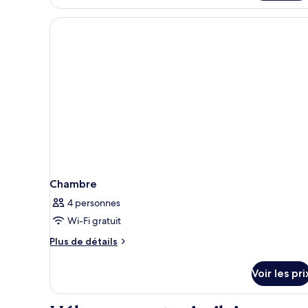
(iResidence
Elite)
Chambre
4 personnes
Wi-Fi gratuit
Plus
Plus de détails
de
détails
Voir les pri
sur
le
type