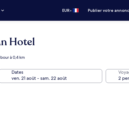
•
s
EUR
Publier votre annon
n Hotel
arbour à 0,4 km
Dates
Voya