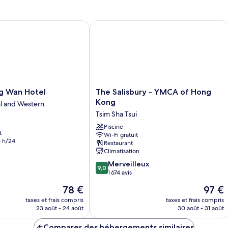
de
chambre
Chambre
 Wan Hotel
The Salisbury - YMCA of Hong Kong
The
ng Wan Hotel
The Salisbury - YMCA of Hong
Salisbury
Kong
al and Western
-
Tsim Sha Tsui
YMCA
of
Piscine
t
Wi-Fi gratuit
Hong
 h/24
Restaurant
Kong
Climatisation
Tsim
9.0
Sha
Merveilleux
9,0
sur
Tsui
1 674 avis
10,
Le
Le
78 €
97 €
Merveilleux,
nouveau
nouvea
1 674 avis
taxes et frais compris
taxes et frais compris
prix
prix
23 août - 24 août
30 août - 31 août
est
est
de
de
Comparer des hébergements similaires