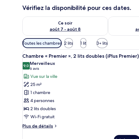
Vérifiez la disponibilité pour ces dates.
Vérifier la disponibilité pour ce soir août 7 - août 8
Vérifier la di
Ce soir
août 7 - août 8
a
Filtres
Toutes les chambres
2 lits
1 lit
3+ lits
disponibles
Afficher
Une chambre d’hôtel moderne do
pour
5
Chambre « Premier », 2 lits doubles (iPlus Premier)
toutes
les
Merveilleux
les
9,0
chambres
9,0 sur 10
(6 avis)
6 avis
photos
Vue sur la ville
pour
25 m²
ce
1 chambre
type
4 personnes
de
2 lits doubles
chambre :
Chambre
Wi-Fi gratuit
«
Plus
Plus de détails
Premier
de
détails
»,