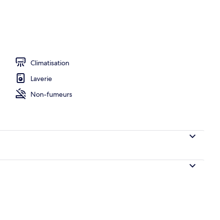
lusieurs lits, non-fumeurs (iResidence Elite) | Vue de la chambre
Climatisation
Laverie
Non-fumeurs