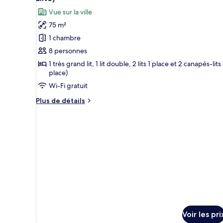
Chambre
les
Vue sur la ville
Quadruple
photos
Exécutive,
75 m²
pour
2
1 chambre
ce
lits
doubles
type
8 personnes
(iBusiness
de
1 très grand lit, 1 lit double, 2 lits 1 place et 2 canapés-lits 
Executive)
place)
chambre :
Suite
Wi-Fi gratuit
Élite,
Plus
Plus de détails
plusieurs
de
détails
lits,
sur
non-
le
fumeurs
type
(iResidence
de
chambre
Elite)
Suite
Élite,
plusieurs
lits,
non-
Voir les pri
fumeurs