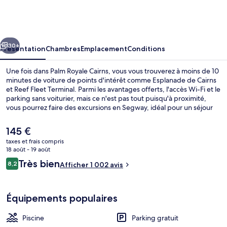
Royale
Cairns
cédent
Suivant
30+
Présentation
Chambres
Emplacement
Conditions
Une fois dans Palm Royale Cairns, vous vous trouverez à moins de 10
minutes de voiture de points d'intérêt comme Esplanade de Cairns
et Reef Fleet Terminal. Parmi les avantages offerts, l'accès Wi-Fi et le
parking sans voiturier, mais ce n'est pas tout puisqu'à proximité,
vous pourrez faire des excursions en Segway, idéal pour un séjour
actif. Parmi les autres petits avantages de cet hébergement figurent
2 piscines extérieures, une piscine pour enfants et une terrasse. Les
Le
145 €
autres voyageurs ne tarissent pas d'éloges en ce qui concerne la
prix
taxes et frais compris
piscine rafraîchissante et le personnel attentionné.
actuel
18 août - 19 août
Chambre Exécutive, 1 chambre | Vue d
est
Avis
Très bien
8,2
Afficher 1 002 avis
de
8,2 sur 10
voyageurs
145 €.
Équipements populaires
Piscine
Parking gratuit