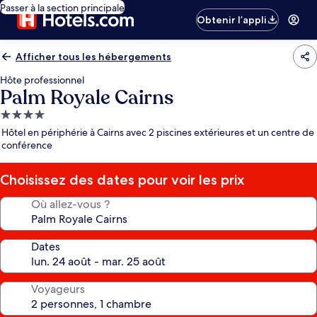
Passer à la section principale
Obtenir l’appli
Afficher tous les hébergements
Hôte professionnel
Palm Royale Cairns
Hébergement
4.0 étoiles
Hôtel en périphérie à Cairns avec 2 piscines extérieures et un centre de
conférence
Choisissez des dates pour voir les prix
Où allez-vous ?
Dates
Voyageurs