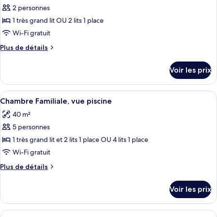
Standard
2 personnes
photos
pour
1 très grand lit OU 2 lits 1 place
ce
Wi-Fi gratuit
type
Plus
Plus de détails
de
de
chambre :
détails
Voir les prix
sur
Chambre,
le
vue
type
Afficher
Une chambre d’hôtel avec un lit, des l
piscine
6
de
Chambre Familiale, vue piscine
toutes
chambre
40 m²
Chambre,
les
vue
5 personnes
photos
piscine
pour
1 très grand lit et 2 lits 1 place OU 4 lits 1 place
ce
Wi-Fi gratuit
type
Plus
Plus de détails
de
de
chambre :
détails
Voir les prix
sur
Chambre
le
Familiale,
type
Afficher
Une chambre d’hôtel avec deux lits, u