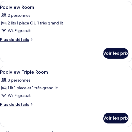
Resort
type
Afficher
Coffres-forts dans les chambres, burea
5
Room
de
Poolview Room
toutes
chambre
2 personnes
Resort
les
Room
2 lits 1 place OU 1 très grand lit
photos
pour
Wi-Fi gratuit
ce
Plus
Plus de détails
type
de
détails
de
Voir les prix
sur
chambre :
le
Poolview
type
Afficher
Coffres-forts dans les chambres, burea
5
Room
de
Poolview Triple Room
toutes
chambre
3 personnes
Poolview
les
Room
1 lit 1 place et 1 très grand lit
photos
pour
Wi-Fi gratuit
ce
Plus
Plus de détails
type
de
détails
de
Voir les prix
sur
chambre :
le
Poolview
type