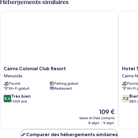
Hébergements similaires
Triple
de
chambre
Room
Cairns Colonial Club Resort
Hotel Tr
Poolview
Triple
Room
Cairns
Hotel
Cairns Colonial Club Resort
Hotel 
Colonial
Tropiq
Manunda
Cairns N
Club
Cairns
Piscine
Parking gratuit
Piscin
Resort
North
Wi-Fi gratuit
Restaurant
Wi-Fi 
Manunda
8.4
7.2
Très bien
Bie
8,4
7,2
sur
sur
1 009 avis
580 
10,
10,
Le
109 €
Très
Bien,
nouveau
bien,
580 avis
taxes et frais compris
prix
8 sept. - 9 sept.
1 009 avis
est
de
Comparer des hébergements similaires