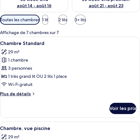
août 14 - août 16
août 21 - août 23
Filtres
Toutes les chambres
1 lit
2 lits
3+ lits
disponibles
pour
Affichage de 7 chambres sur 7
les
Afficher
Une chambre d’hôtel avec un grand lit
5
Chambre Standard
chambres
toutes
29 m²
les
1 chambre
photos
pour
3 personnes
ce
1 très grand lit OU 2 lits 1 place
type
Wi-Fi gratuit
de
Plus
Plus de détails
chambre :
de
Chambre
détails
Voir les prix
sur
Standard
le
type
Afficher
Une chambre d’hôtel avec un grand lit
5
de
Chambre, vue piscine
toutes
chambre
29 m²
Chambre
les