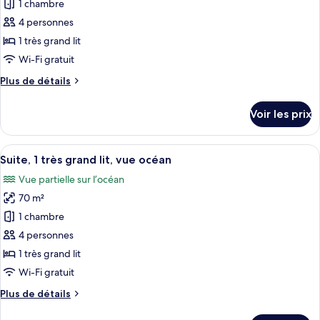
pour
1 chambre
lits,
ce
vue
4 personnes
océan
type
1 très grand lit
de
Wi-Fi gratuit
chambre :
Plus
Plus de détails
Studio,
de
1
détails
Voir les prix
très
sur
le
grand
type
Afficher
Une chambre d’hôtel avec un grand lit,
lit,
6
de
Suite, 1 très grand lit, vue océan
toutes
en
chambre
Vue partielle sur l’océan
Studio,
les
front
1
70 m²
photos
de
très
pour
mer
1 chambre
grand
ce
lit,
4 personnes
en
type
1 très grand lit
front
de
Wi-Fi gratuit
de
chambre :
mer
Plus
Plus de détails
Suite,
de
1
détails