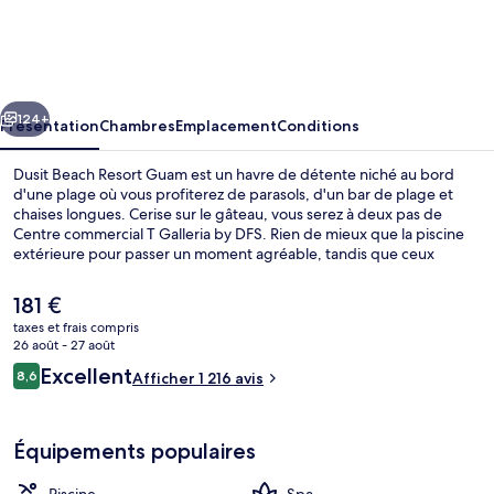
Beach
Resort
Guam
cédent
Suivant
124+
Présentation
Chambres
Emplacement
Conditions
Dusit Beach Resort Guam est un havre de détente niché au bord
d'une plage où vous profiterez de parasols, d'un bar de plage et
chaises longues. Cerise sur le gâteau, vous serez à deux pas de
Centre commercial T Galleria by DFS. Rien de mieux que la piscine
extérieure pour passer un moment agréable, tandis que ceux
souhaitant prendre soin d'eux profiteront des massages, des soins
corporels et des soins d'aromathérapie. L'établissement Palm Café,
Le
181 €
l'un des 2 restaurants, sert des spécialités Cuisine locale et
prix
taxes et frais compris
internationale et est ouvert pour le petit déjeuner, le déjeuner et le
actuel
26 août - 27 août
dîner. Ce complexe touristique de luxe abrite en outre 3
Vue de la chambre
est
Avis
bars/lounges, un centre de remise en forme ouvert 24 h/24 et une
Excellent
8,6
Afficher 1 216 avis
de
8,6 sur 10
salle de fitness. Les autres voyageurs sont séduits par le personnel
voyageurs
181 €.
attentionné et la proximité avec la plage.
Équipements populaires