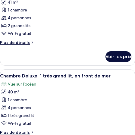
Deluxe,
41 m²
photos
front
1
pour
de
1 chambre
très
ce
mer
grand
4 personnes
lit,
type
2 grands lits
en
de
Wi-Fi gratuit
front
chambre :
de
Plus
Plus de détails
Chambre
mer
de
Deluxe,
détails
Voir les prix
2
sur
le
grands
type
Afficher
Une chambre d’hôtel avec un lit, un ca
lits,
7
de
Chambre Deluxe, 1 très grand lit, en front de mer
toutes
en
chambre
Vue sur l’océan
Chambre
les
front
Deluxe,
40 m²
photos
de
2
pour
mer
1 chambre
grands
ce
lits,
4 personnes
en
type
1 très grand lit
front
de
Wi-Fi gratuit
de
chambre :
mer
Plus
Plus de détails
Chambre