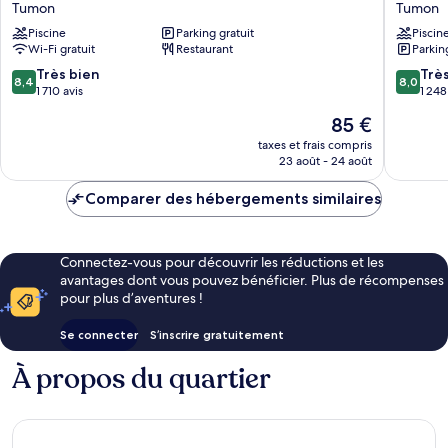
Plaza
Islands
Tumon
Tumon
Resort
Club
Piscine
Parking gratuit
Piscin
Tumon
Guam
Wi-Fi gratuit
Restaurant
Parkin
Tumon
8.4
8.0
Très bien
Trè
8,4
8,0
sur
sur
1 710 avis
1 248
10,
10,
Le
85 €
Très
Très
nouveau
bien,
bien,
taxes et frais compris
prix
23 août - 24 août
1 710 avis
1 248 avi
est
de
Comparer des hébergements similaires
85 €
Connectez-vous pour découvrir les réductions et les
avantages dont vous pouvez bénéficier. Plus de récompenses
pour plus d’aventures !
Se connecter
S’inscrire gratuitement
À propos du quartier