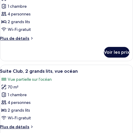
océan
1
pour
1 chambre
très
ce
grand
4 personnes
lit,
type
2 grands lits
vue
de
Wi-Fi gratuit
océan
chambre :
Plus
Plus de détails
Studio
de
Club,
détails
Voir les prix
2
sur
le
grands
type
Afficher
Une chambre d’hôtel avec deux lits, un 
lits,
7
de
Suite Club, 2 grands lits, vue océan
toutes
vue
chambre
Vue partielle sur l’océan
Studio
les
océan
Club,
70 m²
photos
2
pour
1 chambre
grands
ce
lits,
4 personnes
vue
type
2 grands lits
océan
de
Wi-Fi gratuit
chambre :
Plus
Plus de détails
Suite
de