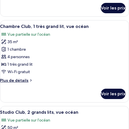
will
Club,
breakfast
détails
incur
Voir les prix
2
sur
additional
le
grands
charge
type
for
Afficher
Une chambre d’hôtel équipée d’un lit, 
lits,
6
de
Chambre Club, 1 très grand lit, vue océan
breakfast
toutes
vue
chambre
Vue partielle sur l’océan
Chambre
les
océan
Club,
35 m²
photos
2
pour
1 chambre
grands
ce
lits,
4 personnes
vue
type
1 très grand lit
océan
de
Wi-Fi gratuit
chambre :
Plus
Plus de détails
Chambre
de
Club,
détails
Voir les prix
1
sur
le
très
type
Afficher
Une chambre d’hôtel avec un grand lit,
grand
8
de
Studio Club, 2 grands lits, vue océan
toutes
lit,
chambre
Vue partielle sur l’océan
Chambre
les
vue
Club,
50 m²
photos