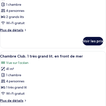
1
pour
1 chambre
très
ce
grand
4 personnes
lit,
type
2 grands lits
vue
de
Wi-Fi gratuit
océan
chambre :
Plus
Plus de détails
Chambre
de
Club,
détails
Voir les prix
2
sur
le
grands
type
Afficher
Une chambre d’hôtel avec un lit, un ca
lits,
8
de
Chambre Club, 1 très grand lit, en front de mer
toutes
en
chambre
Vue sur l’océan
Chambre
les
front
Club,
41 m²
photos
de
2
pour
mer
1 chambre
grands
ce
lits,
4 personnes
en
type
1 très grand lit
front
de
Wi-Fi gratuit
de
chambre :
mer
Plus
Plus de détails
Chambre
de