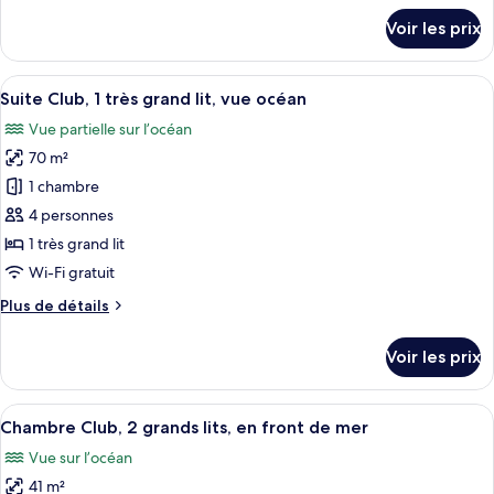
Club,
détails
Voir les prix
2
sur
le
grands
type
Afficher
Une chambre d’hôtel avec un grand lit,
lits,
8
de
Suite Club, 1 très grand lit, vue océan
toutes
vue
chambre
Vue partielle sur l’océan
Suite
les
océan
Club,
70 m²
photos
2
pour
1 chambre
grands
ce
lits,
4 personnes
vue
type
1 très grand lit
océan
de
Wi-Fi gratuit
chambre :
Plus
Plus de détails
Suite
de
Club,
détails
Voir les prix
1
sur
le
très
type
Afficher
Une chambre d’hôtel avec deux lits, un
grand
7
de
Chambre Club, 2 grands lits, en front de mer
toutes
lit,
chambre
Vue sur l’océan
Suite
les
vue
Club,
41 m²
photos
océan