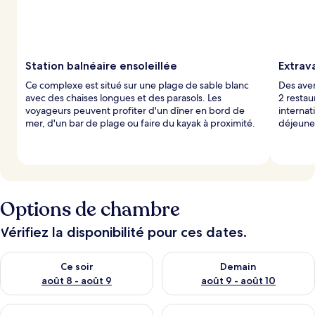
Station balnéaire ensoleillée
Extrav
Ce complexe est situé sur une plage de sable blanc
Des aven
avec des chaises longues et des parasols. Les
2 restau
voyageurs peuvent profiter d'un dîner en bord de
internat
mer, d'un bar de plage ou faire du kayak à proximité.
déjeune
Options de chambre
Vérifiez la disponibilité pour ces dates.
Vérifier la disponibilité pour ce soir août 8 - août 9
Vérifier la disponibilité pour 
Ce soir
Demain
août 8 - août 9
août 9 - août 10
Vérifier la disponibilité pour ce week-end août 14 - août 16
Vérifier la disponibilité pour