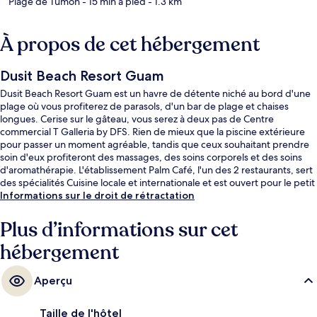
Plage de Tumon
- 15 min à pied
- 1.3 km
À propos de cet hébergement
Dusit Beach Resort Guam
Dusit Beach Resort Guam est un havre de détente niché au bord d'une
plage où vous profiterez de parasols, d'un bar de plage et chaises
longues. Cerise sur le gâteau, vous serez à deux pas de Centre
commercial T Galleria by DFS. Rien de mieux que la piscine extérieure
pour passer un moment agréable, tandis que ceux souhaitant prendre
soin d'eux profiteront des massages, des soins corporels et des soins
d'aromathérapie. L'établissement Palm Café, l'un des 2 restaurants, sert
des spécialités Cuisine locale et internationale et est ouvert pour le petit
déjeuner, le déjeuner et le dîner. Ce complexe touristique de luxe abrite
Informations sur le droit de rétractation
en outre 3 bars/lounges, un centre de remise en forme ouvert 24 h/24
et une salle de fitness. Les autres voyageurs sont séduits par le
Plus d’informations sur cet
personnel attentionné et la proximité avec la plage.
hébergement
Aperçu
Taille de l'hôtel