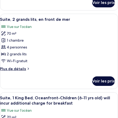
Voir les prix
très
sur
le
grand
type
Afficher
Une chambre d’hôtel avec un grand lit,
lit,
6
de
Suite, 2 grands lits, en front de mer
toutes
vue
chambre
Vue sur l’océan
Suite,
les
océan
1
70 m²
photos
très
pour
1 chambre
grand
ce
lit,
4 personnes
vue
type
2 grands lits
océan
de
Wi-Fi gratuit
chambre :
Plus
Plus de détails
Suite,
de
2
détails
Voir les prix
grands
sur
le
lits,
type
Afficher
Une chambre d’hôtel dotée d’une grande
en
8
de
Suite, 1 King Bed, Oceanfront-Children (6-11 yrs old) will
toutes
front
chambre
incur additional charge for breakfast
Suite,
les
de
Vue sur l’océan
2
photos
mer
grands
70 m²