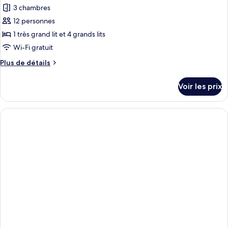
Premier
pour
3 chambres
»,
ce
1
12 personnes
chambre
type
1 très grand lit et 4 grands lits
(King)
de
Wi-Fi gratuit
chambre :
Plus
Plus de détails
Penthouse,
de
3
détails
Voir les prix
chambres
sur
le
(Dusit)
type
de
chambre
Penthouse,
3
chambres
(Dusit)