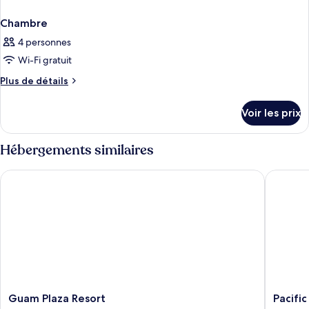
Chambre
4 personnes
Wi-Fi gratuit
Plus
Plus de détails
de
détails
Voir les prix
sur
le
type
Hébergements similaires
de
chambre
Guam Plaza Resort
Pacific 
Chambre
Guam
Pacific
Guam Plaza Resort
Pacifi