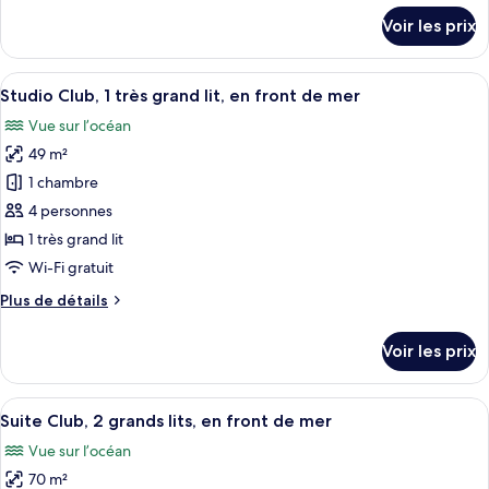
Club,
détails
Voir les prix
1
sur
le
très
type
Afficher
Une chambre d’hôtel comprenant un lit
grand
8
de
Studio Club, 1 très grand lit, en front de mer
toutes
lit,
chambre
Vue sur l’océan
Chambre
les
en
Club,
49 m²
photos
front
1
pour
de
1 chambre
très
ce
mer
grand
4 personnes
lit,
type
1 très grand lit
en
de
Wi-Fi gratuit
front
chambre :
de
Plus
Plus de détails
Studio
mer
de
Club,
détails
Voir les prix
1
sur
le
très
type
Afficher
Une chambre d’hôtel avec un grand lit,
grand
7
de
Suite Club, 2 grands lits, en front de mer
toutes
lit,
chambre
Vue sur l’océan
Studio
les
en
Club,
70 m²
photos
front