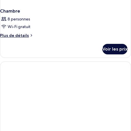
Chambre
8 personnes
Wi-Fi gratuit
Plus
Plus de détails
de
détails
Voir les prix
sur
le
type
de
chambre
Chambre