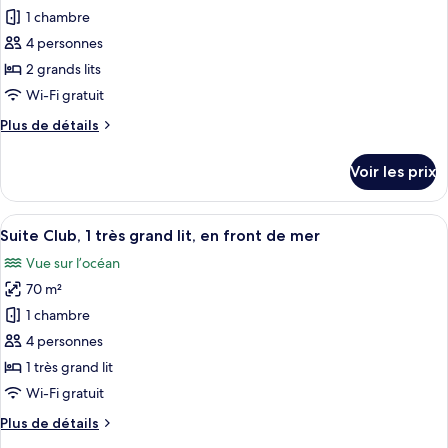
1
pour
de
1 chambre
très
ce
mer
grand
4 personnes
lit,
type
2 grands lits
en
de
Wi-Fi gratuit
front
chambre :
de
Plus
Plus de détails
Suite
mer
de
Club,
détails
Voir les prix
2
sur
le
grands
type
Afficher
Une chambre d’hôtel dotée d’une grande
lits,
7
de
Suite Club, 1 très grand lit, en front de mer
toutes
en
chambre
Vue sur l’océan
Suite
les
front
Club,
70 m²
photos
de
2
pour
mer
1 chambre
grands
ce
lits,
4 personnes
en
type
1 très grand lit
front
de
Wi-Fi gratuit
de
chambre :
mer
Plus
Plus de détails
Suite
de