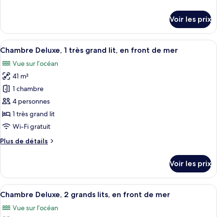
Chambre
de
Deluxe,
détails
Voir les prix
1
sur
le
très
type
Afficher
Un complexe hôtelier doté d’une grande
grand
8
de
Chambre Deluxe, 1 très grand lit, en front de mer
toutes
lit,
chambre
Vue sur l’océan
Chambre
les
vue
Deluxe,
41 m²
photos
océan
1
pour
1 chambre
très
ce
grand
4 personnes
lit,
type
1 très grand lit
vue
de
Wi-Fi gratuit
océan
chambre :
Plus
Plus de détails
Chambre
de
Deluxe,
détails
Voir les prix
1
sur
le
très
type
Afficher
Une chambre d’hôtel avec deux lits, un
grand
8
de
Chambre Deluxe, 2 grands lits, en front de mer
toutes
lit,
chambre
Vue sur l’océan
Chambre
les
en