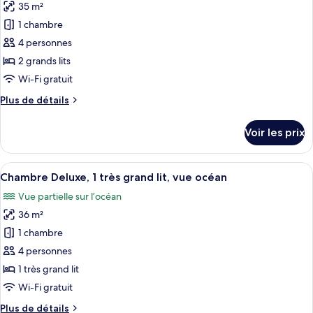
Deluxe,
35 m²
photos
à
2
pour
1 chambre
mobilité
grands
ce
lits,
réduite,
4 personnes
accessible
type
vue
2 grands lits
aux
de
océan
Wi-Fi gratuit
personnes
chambre :
à
Plus
Plus de détails
Chambre
mobilité
de
réduite,
Deluxe,
détails
vue
Voir les prix
2
sur
océan
le
grands
type
Afficher
Une chambre d’hôtel équipée d’un lit, 
lits,
6
de
Chambre Deluxe, 1 très grand lit, vue océan
toutes
vue
chambre
Vue partielle sur l’océan
Chambre
les
océan
Deluxe,
36 m²
photos
2
pour
1 chambre
grands
ce
lits,
4 personnes
vue
type
1 très grand lit
océan
de
Wi-Fi gratuit
chambre :
Plus
Plus de détails