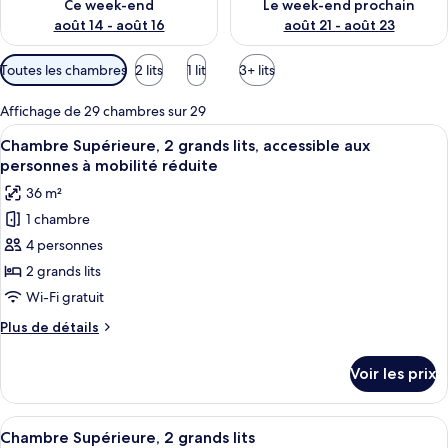
Ce week-end
Le week-end prochain
août 14 - août 16
août 21 - août 23
Filtres
Toutes les chambres
2 lits
1 lit
3+ lits
disponibles
pour
Affichage de 29 chambres sur 29
les
Afficher
Une chambre d’hôtel avec deux lits, un
6
Chambre Supérieure, 2 grands lits, accessible aux
chambres
toutes
personnes à mobilité réduite
les
36 m²
photos
1 chambre
pour
4 personnes
ce
type
2 grands lits
de
Wi-Fi gratuit
chambre :
Plus
Plus de détails
Chambre
de
Supérieure,
détails
Voir les prix
sur
2
le
grands
type
Afficher
Une chambre d’hôtel avec deux lits, u
lits,
6
de
Chambre Supérieure, 2 grands lits