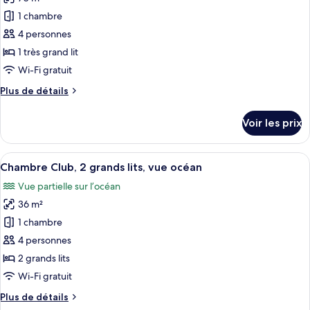
pour
lits,
1 chambre
ce
en
front
type
4 personnes
de
de
1 très grand lit
mer
chambre :
Wi-Fi gratuit
Suite,
Plus
Plus de détails
1
de
King
détails
Voir les prix
sur
Bed,
le
Oceanfront-
type
Afficher
Une chambre d’hôtel avec deux lits, u
Children
8
de
Chambre Club, 2 grands lits, vue océan
toutes
(6-
chambre
Vue partielle sur l’océan
Suite,
les
11
1
36 m²
photos
yrs
King
pour
1 chambre
old)
Bed,
ce
Oceanfront-
will
4 personnes
Children
type
incur
2 grands lits
(6-
de
additional
Wi-Fi gratuit
11
chambre :
charge
yrs
Plus
Plus de détails
Chambre
old)
for
de