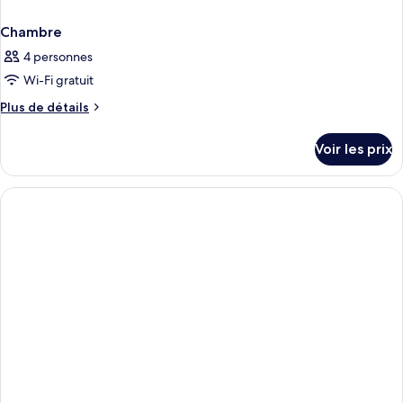
Chambre
4 personnes
Wi-Fi gratuit
Plus
Plus de détails
de
détails
Voir les prix
sur
le
type
de
chambre
Chambre