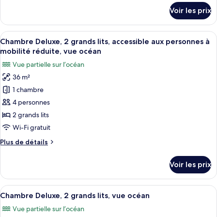
Chambre
détails
Voir les prix
sur
Supérieure,
le
1
type
Afficher
Une chambre d’hôtel avec deux lits, u
très
8
de
Chambre Deluxe, 2 grands lits, accessible aux personnes à
toutes
grand
chambre
mobilité réduite, vue océan
Chambre
les
lit
Vue partielle sur l’océan
Supérieure,
photos
1
36 m²
pour
très
1 chambre
ce
grand
lit
type
4 personnes
de
2 grands lits
chambre :
Wi-Fi gratuit
Chambre
Plus
Plus de détails
Deluxe,
de
2
détails
Voir les prix
sur
grands
le
lits,
type
Afficher
Une chambre d’hôtel avec deux lits, u
accessible
9
de
Chambre Deluxe, 2 grands lits, vue océan
toutes
aux
chambre
Vue partielle sur l’océan
Chambre
les
personnes