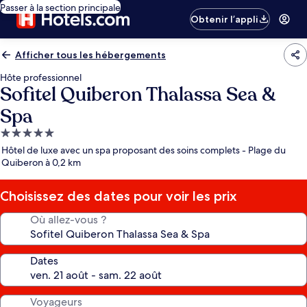
Passer à la section principale
Obtenir l’appli
Afficher tous les hébergements
Hôte professionnel
Sofitel Quiberon Thalassa Sea &
Spa
Hébergement
5.0 étoiles
Hôtel de luxe avec un spa proposant des soins complets - Plage du
Quiberon à 0,2 km
Choisissez des dates pour voir les prix
Où allez-vous ?
Dates
Voyageurs