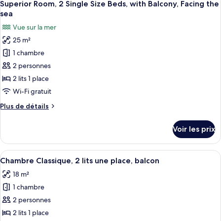
or
8
de
Superior Room, 2 Single Size Beds, with Balcony, Facing the
toutes
two
chambre
sea
Superior
les
Single
Vue sur la mer
Room,
photos
beds
A
25 m²
pour
with
Double
1 chambre
ce
Bed
balcony
or
type
2 personnes
view
two
de
of
2 lits 1 place
Single
chambre :
the
beds
Wi-Fi gratuit
Superior
with
promenade
Plus
Plus de détails
balcony
Room,
de
view
2
détails
of
Voir les prix
sur
Single
the
le
promenade
Size
type
Afficher
Une chambre d’hôtel avec deux lits, u
Beds,
6
de
Chambre Classique, 2 lits une place, balcon
toutes
with
chambre
18 m²
Superior
les
Balcony,
Room,
1 chambre
photos
Facing
2
pour
2 personnes
the
Single
ce
Size
sea
2 lits 1 place
Beds,