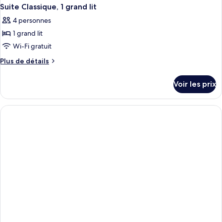
Suite Classique, 1 grand lit
4 personnes
1 grand lit
Wi-Fi gratuit
Plus
Plus de détails
de
détails
Voir les prix
sur
le
type
de
chambre
Suite
Classique,
1
grand
lit