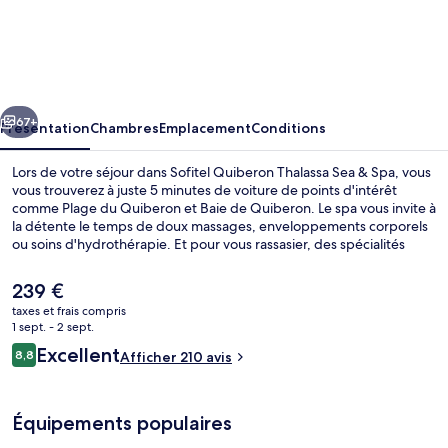
Sofitel
Quiberon
Thalassa
Sea
cédent
Suivant
&
67+
Présentation
Chambres
Emplacement
Conditions
Spa
Lors de votre séjour dans Sofitel Quiberon Thalassa Sea & Spa, vous
vous trouverez à juste 5 minutes de voiture de points d'intérêt
comme Plage du Quiberon et Baie de Quiberon. Le spa vous invite à
la détente le temps de doux massages, enveloppements corporels
ou soins d'hydrothérapie. Et pour vous rassasier, des spécialités
Cuisine française vous sont servies à l'établissement La Presqu'île,
qui est ouvert à l'heure du petit déjeuner, du déjeuner et du dîner.
Le
239 €
Cet hôtel de luxe abrite en outre 2 bars/lounges, une piscine
prix
taxes et frais compris
couverte et une salle de fitness.
actuel
1 sept. - 2 sept.
Espace de soins pour les couples, s
est
Avis
Excellent
8,8
Afficher 210 avis
de
8,8 sur 10
voyageurs
239 €.
Équipements populaires