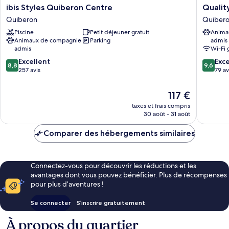
ibis
Quality
ibis Styles Quiberon Centre
Qualit
Styles
Apartho
Quiberon
Quiber
Quiberon
Quiber
Piscine
Petit déjeuner gratuit
Anima
Centre
Quiber
Animaux de compagnie
Parking
admis
Quiberon
admis
Wi-Fi 
8.8
9.6
Excellent
Exc
8,8
9,6
sur
sur
257 avis
79 av
10,
10,
Excellent,
Exceptio
Le
117 €
257 avis
79 avis
nouveau
taxes et frais compris
prix
30 août - 31 août
est
de
Comparer des hébergements similaires
117 €
Connectez-vous pour découvrir les réductions et les
avantages dont vous pouvez bénéficier. Plus de récompenses
pour plus d’aventures !
Se connecter
S’inscrire gratuitement
À propos du quartier