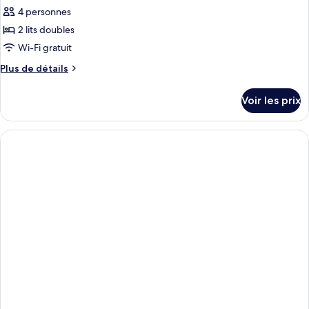
4 personnes
2 lits doubles
Wi-Fi gratuit
Plus
Plus de détails
de
détails
Voir les prix
sur
le
type
de
chambre
Suite
Familiale,
2
lits
doubles,
vue
océan