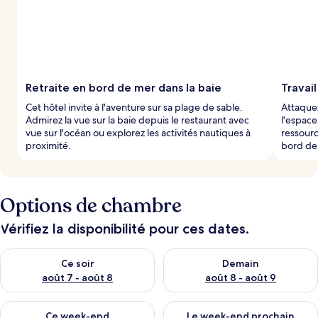
Retraite en bord de mer dans la baie
Travail
Cet hôtel invite à l'aventure sur sa plage de sable.
Attaquez
Admirez la vue sur la baie depuis le restaurant avec
l'espace
vue sur l'océan ou explorez les activités nautiques à
ressourc
proximité.
bord de 
Options de chambre
Vérifiez la disponibilité pour ces dates.
Vérifier la disponibilité pour ce soir août 7 - août 8
Vérifier la disponibilité pour 
Ce soir
Demain
août 7 - août 8
août 8 - août 9
Vérifier la disponibilité pour ce week-end août 7 - août 9
Vérifier la disponibilité pour 
Ce week-end
Le week-end prochain