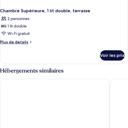
Chambre Supérieure, 1 lit double, terrasse
2 personnes
1 lit double
Wi-Fi gratuit
Plus
Plus de détails
de
détails
Voir les prix
sur
le
type
Hébergements similaires
de
chambre
ibis Styles Quiberon Centre
Quality 
Chambre
Supérieure,
1
lit
double,
terrasse