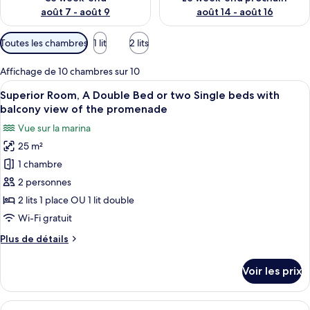
août 7 - août 9
août 14 - août 16
Filtres
Toutes les chambres
1 lit
2 lits
disponibles
pour
Affichage de 10 chambres sur 10
les
Afficher
Une chambre d’hôtel avec un grand lit,
7
Superior Room, A Double Bed or two Single beds with
chambres
toutes
balcony view of the promenade
les
Vue sur la marina
photos
25 m²
pour
1 chambre
ce
type
2 personnes
de
2 lits 1 place OU 1 lit double
chambre :
Wi-Fi gratuit
Superior
Plus
Plus de détails
Room,
de
A
détails
Voir les prix
sur
Double
le
Bed
type
Afficher
Une chambre d’hôtel avec un grand lit