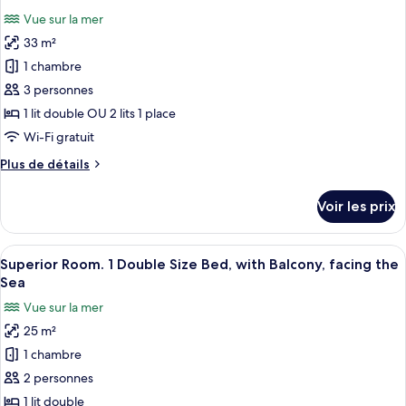
Classic
les
Bed,
Vue sur la mer
Room,
photos
Inland
1
33 m²
pour
Side
Double
1 chambre
ce
Size
Bed,
type
3 personnes
Inland
de
1 lit double OU 2 lits 1 place
Side
chambre :
Wi-Fi gratuit
Sofitel
Plus
Plus de détails
Suite
de
Sea
détails
Voir les prix
sur
view
le
Two
type
Afficher
Une chambre d’hôtel avec un grand lit
singles
8
de
Superior Room. 1 Double Size Bed, with Balcony, facing the
toutes
or
chambre
Sea
Sofitel
les
a
Vue sur la mer
Suite
photos
large
Sea
25 m²
pour
bed
view
1 chambre
ce
Two
any
singles
type
2 personnes
floor
or
de
terrace
1 lit double