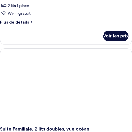
2 lits 1 place
Wi-Fi gratuit
Plus
Plus de détails
de
détails
Voir les prix
sur
le
type
de
chambre
Suite
Deluxe,
2
lits
une
place,
terrasse,
vue
mer
Suite Familiale, 2 lits doubles, vue océan