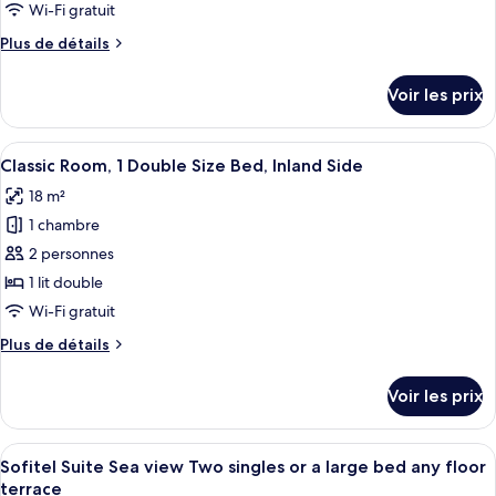
type
Wi-Fi gratuit
with
de
Balcony,
Plus
Plus de détails
chambre :
Facing
de
Chambre
the
détails
Voir les prix
sea
sur
Classique,
le
2
type
Afficher
Une chambre à coucher avec un grand li
lits
5
de
Classic Room, 1 Double Size Bed, Inland Side
toutes
une
chambre
18 m²
Chambre
les
place,
Classique,
1 chambre
photos
balcon
2
pour
2 personnes
lits
ce
une
1 lit double
place,
type
Wi-Fi gratuit
balcon
de
Plus
Plus de détails
chambre :
de
Classic
détails
Voir les prix
sur
Room,
le
1
type
Afficher
Une chambre d’hôtel moderne avec un g
Double
8
de
Sofitel Suite Sea view Two singles or a large bed any floor
toutes
Size
chambre
terrace