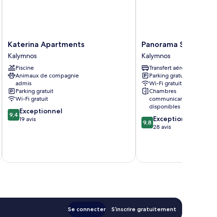
Katerina
Panorama
Katerina Apartments
Panorama Studios &
Apartments
Studios
Kalymnos
Kalymnos
Kalymnos
&
Piscine
Transfert aéroport
Apartments
Animaux de compagnie
Parking gratuit
Kalymnos
admis
Wi-Fi gratuit
Parking gratuit
Chambres
Wi-Fi gratuit
communicantes
disponibles
9.4
Exceptionnel
9,4
9.8
Exceptionnel
sur
19 avis
9,8
sur
28 avis
10,
10,
Exceptionnel,
u
Exceptionnel,
19 avis
28 avis
Se connecter
S’inscrire gratuitement