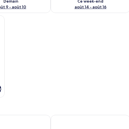
Demain
Ce week-end
ût 9 - août 10
août 14 - août 16
outeille de vin et un verre, sur un balcon donnant sur une montagne et la mer
x
dios
Kalypso Studios