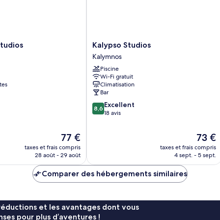
Kalypso
tudios
Kalypso Studios
Studios
Kalymnos
Kalymnos
Piscine
Wi-Fi gratuit
tes
Climatisation
Bar
8.6
Excellent
8,6
sur
18 avis
10,
Excellent,
Le
Le
77 €
73 €
18 avis
nouveau
nouvea
taxes et frais compris
taxes et frais compris
prix
prix
28 août - 29 août
4 sept. - 5 sept.
est
est
de
de
Comparer des hébergements similaires
77 €
73 €
réductions et les avantages dont vous
ses pour plus d’aventures !