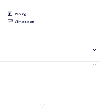
Parking
l’hébergement
Climatisation
sponibilité pour demain août 9 - août 10
Vérifier la disponibilité pour ce week