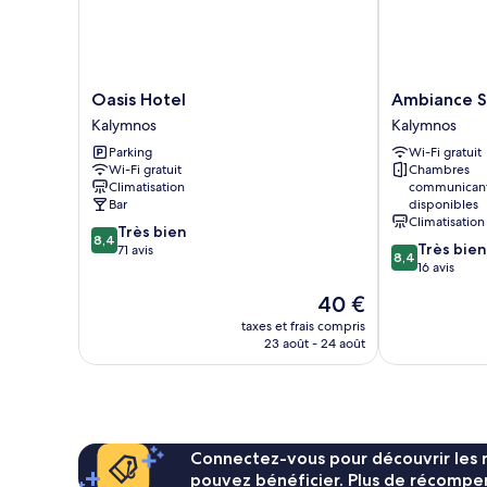
mer
Oasis
Ambiance
Oasis Hotel
Ambiance S
Hotel
Studios
Kalymnos
Kalymnos
Kalymnos
Kalymnos
Parking
Wi-Fi gratuit
Wi-Fi gratuit
Chambres
Climatisation
communican
Bar
disponibles
Climatisation
8.4
Très bien
8,4
8.4
Très bien
sur
71 avis
8,4
sur
16 avis
10,
10,
Très
Le
40 €
Très
bien,
nouveau
bien,
taxes et frais compris
71 avis
prix
23 août - 24 août
16 avis
est
de
40 €
Connectez-vous pour découvrir les 
pouvez bénéficier. Plus de récompen