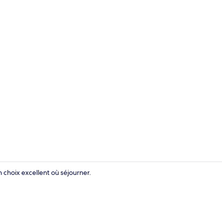
Studio Stand
 choix excellent où séjourner.
Plage