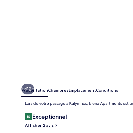
12+
Présentation
Chambres
Emplacement
Conditions
Lors de votre passage à Kalymnos, Elena Apartments est un
Avis
Exceptionnel
10
10 sur 10
voyageurs
Afficher 2 avis