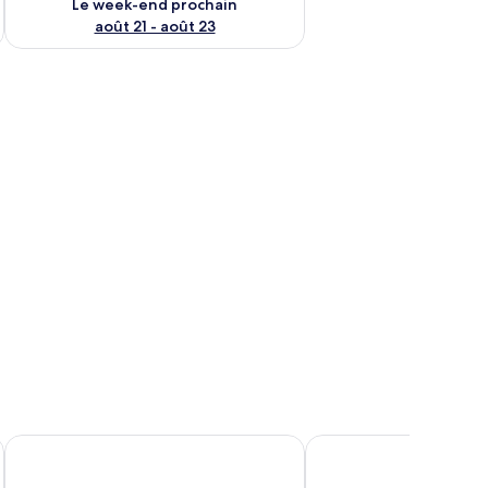
Le week-end prochain
août 21 - août 23
.
Katerina Apartments
Panorama Studios & A