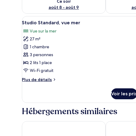
Ce soir
août 8 - août 9
ao
Afficher
Une table avec un livre, une b
7
Studio Standard, vue mer
toutes
Vue sur la mer
les
27 m²
photos
pour
1 chambre
ce
3 personnes
type
2 lits 1 place
de
Wi-Fi gratuit
chambre :
Plus
Plus de détails
Studio
de
Standard,
détails
Voir les pri
vue
sur
le
mer
type
Hébergements similaires
de
chambre
Studio
Oasis Hotel
Ambiance Stu
Standard,
vue