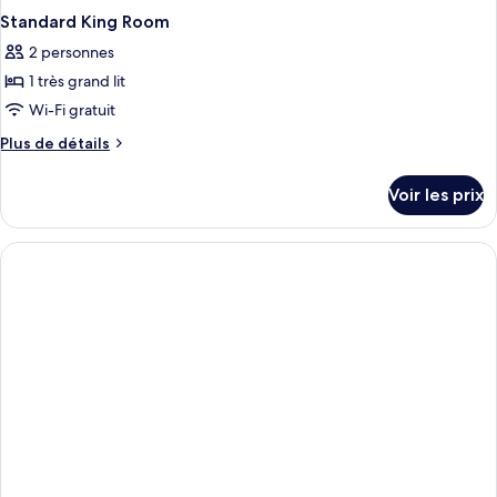
Standard King Room
2 personnes
1 très grand lit
Wi-Fi gratuit
Plus
Plus de détails
de
détails
Voir les prix
sur
le
type
de
chambre
Standard
King
Room