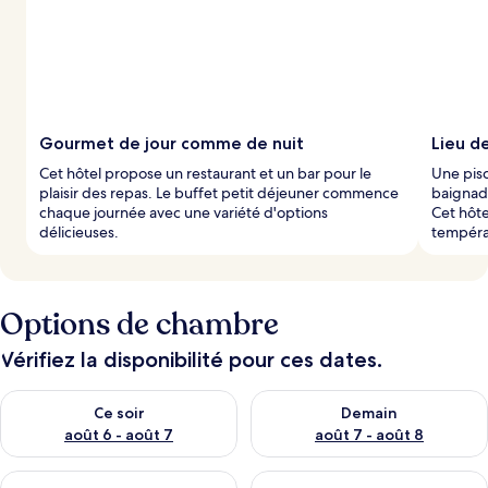
Gourmet de jour comme de nuit
Lieu d
Cet hôtel propose un restaurant et un bar pour le
Une pisc
plaisir des repas. Le buffet petit déjeuner commence
baignade
chaque journée avec une variété d'options
Cet hôte
délicieuses.
tempéra
Options de chambre
Vérifiez la disponibilité pour ces dates.
Vérifier la disponibilité pour ce soir août 6 - août 7
Vérifier la disponibilité pour 
Ce soir
Demain
août 6 - août 7
août 7 - août 8
Vérifier la disponibilité pour ce week-end août 7 - août 9
Vérifier la disponibilité pour 