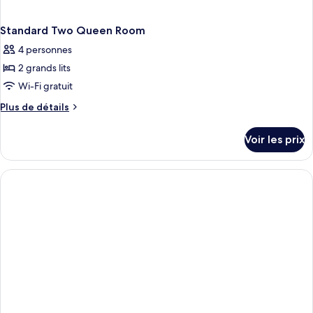
Standard Two Queen Room
4 personnes
2 grands lits
Wi-Fi gratuit
Plus
Plus de détails
de
détails
Voir les prix
sur
le
type
de
chambre
Standard
Two
Queen
Room