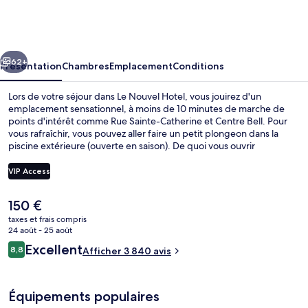
Nouvel
Hotel
cédent
Suivant
62+
Présentation
Chambres
Emplacement
Conditions
Lors de votre séjour dans Le Nouvel Hotel, vous jouirez d'un
emplacement sensationnel, à moins de 10 minutes de marche de
points d'intérêt comme Rue Sainte-Catherine et Centre Bell. Pour
vous rafraîchir, vous pouvez aller faire un petit plongeon dans la
piscine extérieure (ouverte en saison). De quoi vous ouvrir
joyeusement l'appétit avant d'aller manger à l'établissement
Novella, qui vous sert le petit déjeuner, le déjeuner et le dîner. Cet
VIP Access
hébergement abrite un bar / salon et une salle de fitness, tandis
que, petit plus pratique, les chambres bénéficient d'un sèche-linge
Le
150 €
et d'un réfrigérateur. Les autres voyageurs apprécient
Coin salon dans le hall
prix
l'emplacement central pour les visites touristiques, mais aussi pour la
taxes et frais compris
actuel
24 août - 25 août
courte distance par rapport aux transports publics : Station de
est
métro Guy-Concordia se situe à 6 min à pied et Station de métro
Avis
Excellent
8,8
Afficher 3 840 avis
de
8,8 sur 10
Georges-Vanier, à 9 min de marche.
voyageurs
150 €.
Équipements populaires