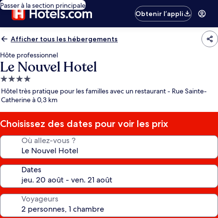
Passer à la section principale
Obtenir l’appli
Afficher tous les hébergements
Hôte professionnel
Le Nouvel Hotel
Hébergement
4.0 étoiles
Hôtel très pratique pour les familles avec un restaurant - Rue Sainte-
Catherine à 0,3 km
Choisissez des dates pour voir les prix
Où allez-vous ?
Dates
Voyageurs