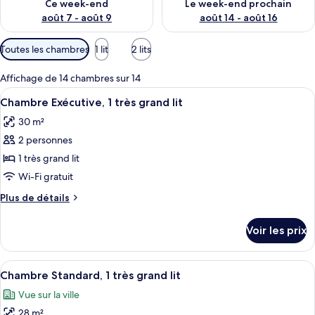
Ce week-end
Le week-end prochain
août 7 - août 9
août 14 - août 16
Filtres
Toutes les chambres
1 lit
2 lits
disponibles
pour
Affichage de 14 chambres sur 14
les
Afficher
Une chambre d’hôtel avec un grand lit
4
Chambre Exécutive, 1 très grand lit
chambres
toutes
30 m²
les
2 personnes
photos
pour
1 très grand lit
ce
Wi-Fi gratuit
type
Plus
Plus de détails
de
de
chambre :
détails
Voir les prix
sur
Chambre
le
Exécutive,
type
Afficher
Une chambre d’hôtel avec un grand lit,
1
4
de
Chambre Standard, 1 très grand lit
toutes
chambre
très
Vue sur la ville
Chambre
les
grand
Exécutive,
28 m²