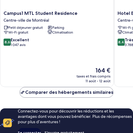
Campus1
Hotel
Campus1 MTL Student Residence
Hotel 
MTL
Europa,
Centre-ville de Montréal
Centre-v
Student
BW
Petit déjeuner gratuit
Parking
Wi-Fi 
Residence
Signatu
Wi-Fi gratuit
Climatisation
Climat
Centre-
Collecti
ville
Centre-
8.6
8.4
Excellent
Trè
8,6
8,4
de
ville
sur
sur
1 047 avis
3 788
Montréal
de
10,
10,
Montréa
Excellent,
Très
1 047 avis
bien,
3 788 av
Le
164 €
nouveau
taxes et frais compris
prix
11 août - 12 août
est
de
Comparer des hébergements similaires
164 €
Connectez-vous pour découvrir les réductions et les
avantages dont vous pouvez bénéficier. Plus de récompenses
pour plus d’aventures !
Se connecter
S’inscrire gratuitement