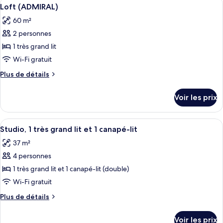
Afficher
4
de
Loft (ADMIRAL)
toutes
chambre
60 m²
Chambre
les
(PRESTIGE)
2 personnes
photos
pour
1 très grand lit
ce
Wi-Fi gratuit
type
Plus
Plus de détails
de
de
chambre :
détails
Voir les prix
sur
Loft
le
(ADMIRAL)
type
Afficher
Une chambre d’hôtel équipée d’un lit, d
5
de
Studio, 1 très grand lit et 1 canapé-lit
toutes
chambre
37 m²
Loft
les
(ADMIRAL)
4 personnes
photos
pour
1 très grand lit et 1 canapé-lit (double)
ce
Wi-Fi gratuit
type
Plus
Plus de détails
de
de
chambre :
détails
Voir les prix
sur