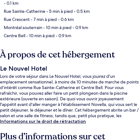
- 0.1 km
Rue Sainte-Catherine
- 5 min à pied
- 0.5 km
Rue Crescent
- 7 min à pied
- 0.6 km
Montréal souterrain
- 10 min à pied
- 0.9 km
Centre Bell
- 10 min à pied
- 0.9 km
À propos de cet hébergement
Le Nouvel Hotel
Lors de votre séjour dans Le Nouvel Hotel, vous jouirez d'un
emplacement sensationnel, à moins de 10 minutes de marche de points
d'intérêt comme Rue Sainte-Catherine et Centre Bell. Pour vous
rafraîchir, vous pouvez aller faire un petit plongeon dans la piscine
extérieure (ouverte en saison). De quoi vous ouvrir joyeusement
l'appétit avant d'aller manger à l'établissement Novella, qui vous sert le
petit déjeuner, le déjeuner et le dîner. Cet hébergement abrite un bar /
salon et une salle de fitness, tandis que, petit plus pratique, les
chambres bénéficient d'un sèche-linge et d'un réfrigérateur. Les autres
Informations sur le droit de rétractation
voyageurs apprécient l'emplacement central pour les visites
touristiques, mais aussi pour la courte distance par rapport aux
Plus d’informations sur cet
transports publics : Station de métro Guy-Concordia se situe à 6 min à