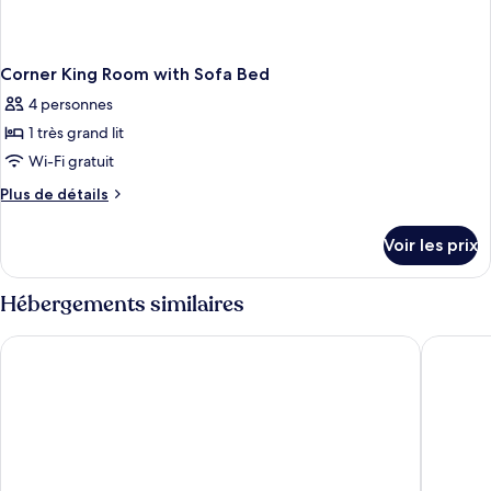
Corner King Room with Sofa Bed
4 personnes
1 très grand lit
Wi-Fi gratuit
Plus
Plus de détails
de
détails
Voir les prix
sur
le
type
Hébergements similaires
de
chambre
Campus1 MTL Student Residence
Hotel Eu
Corner
King
Room
with
Sofa
Bed