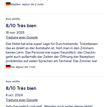
Madlen, séjour de 2 nuits
Avis vérifié
8/10 Très bien
18 nov. 2025
Traduire avec Google
Das Hotel hat eine super Lage für Durchreisende. Trotzdessen
das es direkt an der Autobahn ist, hört man in den Zimmern
keinen Lärm. Das Personal war super freundlich, der Checkin
geht auch außerhalb der Zeiten der Öffnung der Rezeption
problemlos auf vielen Sprachen am Terminal. Das Zimmer war
gut eingerichtet, modern, bequem. Das Bad ist auf Dauer (bei
Ina, séjour de 1 nuit
längerem Aufenthalt) evtl. etwas klein. Frühstück war auch
super, große Vielfalt und auch alles frisch. Ich würde es wieder
buchen.
Avis vérifié
8/10 Très bien
8 oct. 2024
Traduire avec Google
Sehr freundlich und nett. Werden auch wider dieses Hotel