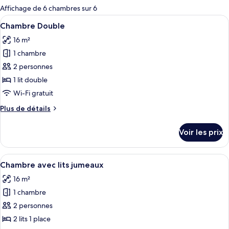
pour
Affichage de 6 chambres sur 6
les
Afficher
Chambre Double | Literie hypoallergén
3
Chambre Double
chambres
toutes
16 m²
les
1 chambre
photos
pour
2 personnes
ce
1 lit double
type
Wi-Fi gratuit
de
Plus
Plus de détails
chambre :
de
Chambre
détails
Voir les prix
sur
Double
le
type
Afficher
Chambre avec lits jumeaux | Literie h
4
de
Chambre avec lits jumeaux
toutes
chambre
16 m²
Chambre
les
Double
1 chambre
photos
pour
2 personnes
ce
2 lits 1 place