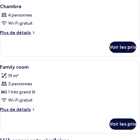
Chambre
4 personnes
Wi-Fi gratuit
Plus
Plus de détails
de
détails
Voir les prix
sur
le
type
Afficher
Literie hypoallergénique, bureau, cham
1
de
Family room
toutes
chambre
19 m²
Chambre
les
3 personnes
photos
pour
1 très grand lit
ce
Wi-Fi gratuit
type
Plus
Plus de détails
de
de
chambre :
détails
Voir les prix
sur
Family
le
room
type