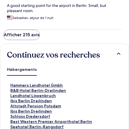
A good starting point for the airport in Berlin. Small, but
pleasant room.
Sebastian, séjour de 1 nuit
Afficher 215 avis
Continuez vos recherches
Hébergements
L
Hammers Landhotel Gmbh
i
L
B&B Hotel Berlin-Dreilinden
e
i
L
Landhotel Löwenbruch
n
e
i
L
Ibis Berlin Dreilinden
o
n
e
i
L
Altstadt Pension Potsdam
u
o
n
e
i
L
Ibis Berlin Dreilinden
v
u
o
n
e
i
L
Schloss Diedersdorf
r
v
u
o
n
e
i
L
Best Western Premier Airporthotel Berlin
a
r
v
u
o
n
e
i
L
Seehotel Berlin-Rangsdorf