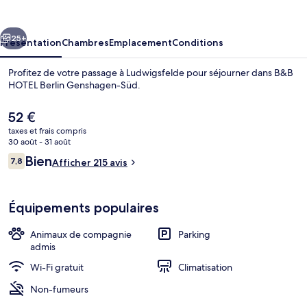
Berlin
Genshagen-
cédent
Suivant
Süd
25+
Présentation
Chambres
Emplacement
Conditions
Profitez de votre passage à Ludwigsfelde pour séjourner dans B&B
HOTEL Berlin Genshagen-Süd.
Le
52 €
prix
taxes et frais compris
actuel
30 août - 31 août
est
Avis
Bien
7,8
Afficher 215 avis
de
7,8 sur 10
voyageurs
52 €.
Intérieur
Équipements populaires
Animaux de compagnie
Parking
admis
Wi-Fi gratuit
Climatisation
Non-fumeurs