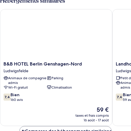
Hébergements similaires
de
chambre
B&B HOTEL Berlin Genshagen-Nord
Landhot
Family
room
B&B
Landhot
B&B HOTEL Berlin Genshagen-Nord
Landho
HOTEL
Löwenb
Ludwigsfelde
Ludwigs
Berlin
Ludwigs
Animaux de compagnie
Parking
Petit 
Genshagen-
admis
Anima
Nord
Wi-Fi gratuit
Climatisation
admis
Ludwigsfelde
7.4
7.4
Bien
Bie
7,4
7,4
sur
sur
160 avis
59 av
10,
10,
Le
59 €
Bien,
Bien,
nouveau
160 avis
59 avis
taxes et frais compris
prix
16 août - 17 août
est
de