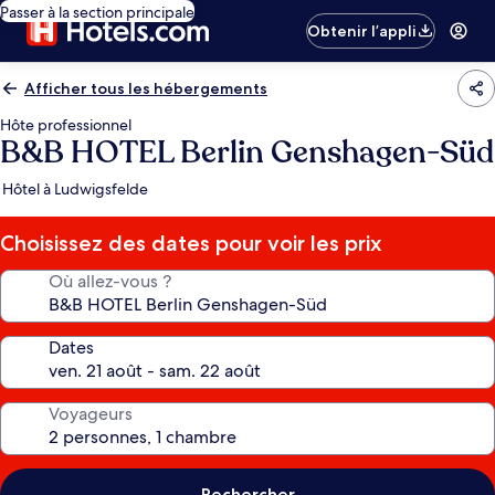
Passer à la section principale
Obtenir l’appli
Afficher tous les hébergements
Hôte professionnel
B&B HOTEL Berlin Genshagen-Süd
Hôtel à Ludwigsfelde
Choisissez des dates pour voir les prix
Où allez-vous ?
Dates
Voyageurs
Rechercher