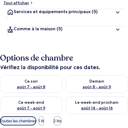
Tout afficher
Services et équipements principaux
(5)
Comme à la maison
(5)
Options de chambre
Vérifiez la disponibilité pour ces dates.
Vérifier la disponibilité pour ce soir août 7 - août 8
Vérifier la disponibilité pour 
Ce soir
Demain
août 7 - août 8
août 8 - août 9
Vérifier la disponibilité pour ce week-end août 7 - août 9
Vérifier la disponibilité pour 
Ce week-end
Le week-end prochain
août 7 - août 9
août 14 - août 16
Filtres
Toutes les chambres
1 lit
2 lits
disponibles