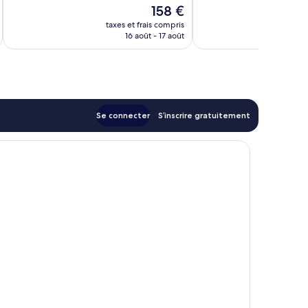
Le
158 €
nouveau
taxes et frais compris
tax
prix
16 août - 17 août
est
de
158 €
Se connecter
S’inscrire gratuitement