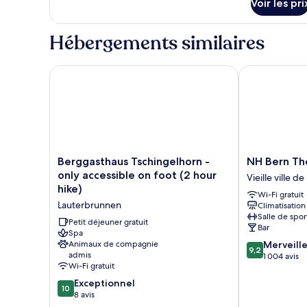
Voir les pri
sur
de
le
bains
type
Hébergements similaires
commune
de
chambre
Chambre
Berggasthaus Tschingelhorn - only accessible on foo
NH Bern The B
Double
Tradition,
salle
de
bains
commune
Berggasthaus
NH
Berggasthaus Tschingelhorn -
NH Bern The
Tschingelhorn
Bern
only accessible on foot (2 hour
Vieille ville d
-
The
hike)
Wi-Fi gratuit
only
Bristol
Lauterbrunnen
Climatisation
accessible
Vieille
Salle de spor
on
ville
Petit déjeuner gratuit
Bar
foot
Spa
de
9.2
Animaux de compagnie
Merveill
(2
Berne
9,2
admis
sur
1 004 avis
hour
Wi-Fi gratuit
10,
hike)
Merveilleux,
10.0
Lauterbrunnen
Exceptionnel
10
1 004 avis
sur
8 avis