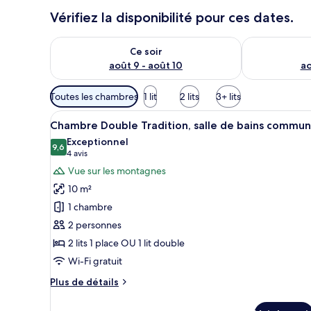
Vérifiez la disponibilité pour ces dates.
Vérifier la disponibilité pour ce soir août 9 - août 10
Vérifier la di
Ce soir
août 9 - août 10
ao
Filtres
Toutes les chambres
1 lit
2 lits
3+ lits
disponibles
Afficher
Une salle de bain dotée d’une d
pour
2
Chambre Double Tradition, salle de bains commu
toutes
les
Exceptionnel
les
9,6
chambres
9,6 sur 10
(4 avis)
4 avis
photos
Vue sur les montagnes
pour
10 m²
ce
1 chambre
type
2 personnes
de
2 lits 1 place OU 1 lit double
chambre :
Chambre
Wi-Fi gratuit
Double
Plus
Plus de détails
Tradition,
de
détails
salle