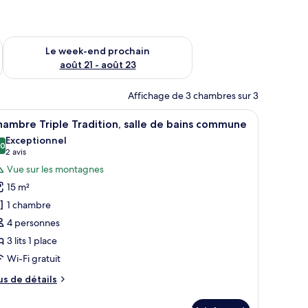
-end août 14 - août 16
Vérifier la disponibilité pour le week-end prochain août 21 - 
Le week-end prochain
août 21 - août 23
Affichage de 3 chambres sur 3
eur fixé au mur.
t un lit, une table de chevet, une lampe et une fenêtre avec des rideaux.
fficher
Chambre Triple Tradition, salle de bains commu
3
ambre Triple Tradition, salle de bains commune
outes
Exceptionnel
s
,0
10,0 sur 10
(2 avis)
2 avis
hotos
Vue sur les montagnes
our
15 m²
e
1 chambre
ype
4 personnes
e
3 lits 1 place
hambre :
hambre
Wi-Fi gratuit
riple
us
us de détails
radition,
e
tails
lle