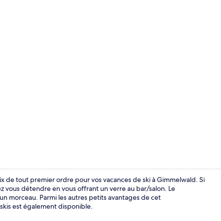
Wi-Fi gratuit
 de tout premier ordre pour vos vacances de ski à Gimmelwald. Si
vez vous détendre en vous offrant un verre au bar/salon. Le
un morceau. Parmi les autres petits avantages de cet
Petit déjeun
 skis est également disponible.