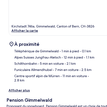
Kirchstadt 746a, Gimmelwald, Canton of Bern, CH-3826
Afficher la carte
À proximité
Téléphérique de Gimmelwald
- 1 min à pied
- 0.1 km
Alpes Suisses Jungfrau-Aletsch
- 12 min à pied
- 1.1 km
Car
Schilthornbahn
- 5 min en voiture
- 2.1 km
Funiculaire Allmendhubel
- 7 min en voiture
- 2.5 km
Centre sportif alpin de Mürren
- 11 min en voiture
-
2.8 km
Afficher plus
Pension Gimmelwald
Proposant du snowboard, Pension Gimmelwald est un choix de tout 