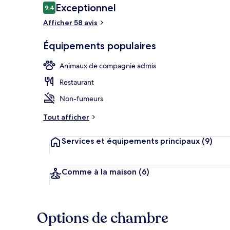
Avis
Exceptionnel
9,4
9,4 sur 10
voyageurs
Afficher 58 avis
Terrasse/Pati
Équipements populaires
Animaux de compagnie admis
Restaurant
Non-fumeurs
Tout afficher
Services et équipements principaux
(9)
Comme à la maison
(6)
Options de chambre