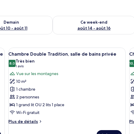
sponibilité pour demain août 10 - août 11
Vérifier la disponibilité pour ce week
Demain
Ce week-end
ût 10 - août 11
août 14 - août 16
ouche à parois de verre, d’un abattant de toilettes en bois et d’un interrupt
Afficher
Une pièce aux murs lambrés, comprenan
A
2
ne
Chambre Double Tradition, salle de bains privée
Ch
toutes
t
Très bien
les
8,0
le
10
8,0 sur 10
(1 avis)
1 avis
photos
p
Vue sur les montagnes
pour
p
10 m²
ce
c
1 chambre
type
t
2 personnes
de
d
1 grand lit OU 2 lits 1 place
chambre :
c
Chambre
C
Wi-Fi gratuit
Double
T
Plus
Pl
Plus de détails
Pl
Tradition,
T
de
d
détails
dé
salle
sa