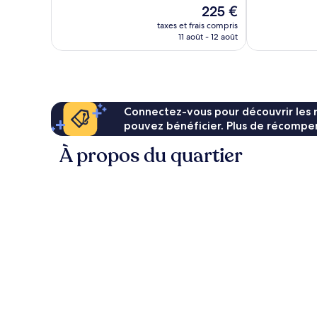
10,
Le
225 €
Exceptionnel,
nouveau
8 avis
taxes et frais compris
prix
11 août - 12 août
est
de
225 €
Connectez-vous pour découvrir les 
pouvez bénéficier. Plus de récompen
À propos du quartier