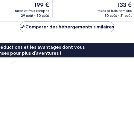
Le
Le
199 €
133 €
nouveau
nouveau
taxes et frais compris
taxes et frais compris
prix
prix
29 août - 30 août
30 août - 31 août
est
est
de
de
Comparer des hébergements similaires
199 €
133 €
réductions et les avantages dont vous
ses pour plus d’aventures !