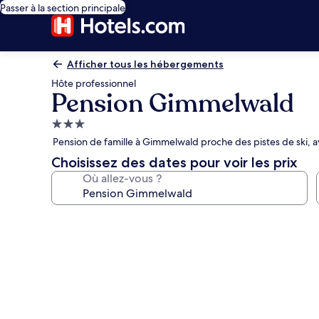
Passer à la section principale
Afficher tous les hébergements
Hôte professionnel
Pension Gimmelwald
Hébergement
3.0 étoiles
Pension de famille à Gimmelwald proche des pistes de ski, ave
Choisissez des dates pour voir les prix
Où allez-vous ?
Galerie
photos
de
l’hébergement
Pension