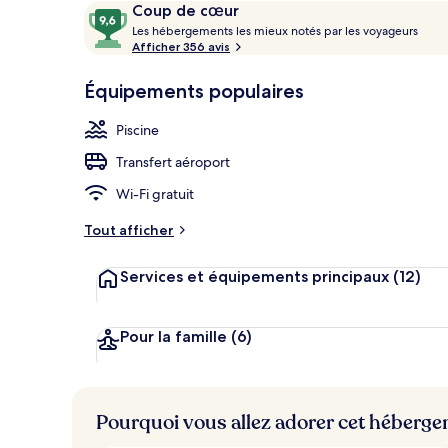
Avis
9,6
Coup de cœur
Façade de l’
voyageurs
L
sur
Les hébergements les mieux notés par les voyageurs
e
Afficher 356 avis
10,
s
Coup
Équipements populaires
de
h
cœur
é
Piscine
b
e
Transfert aéroport
r
g
Wi-Fi gratuit
e
m
Tout afficher
e
n
Services et équipements principaux
(12)
t
s
l
Pour la famille
(6)
e
s
m
Pourquoi vous allez adorer cet héberg
i
e