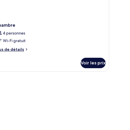
hambre
4 personnes
Wi-Fi gratuit
us
us de détails
e
tails
Voir les prix
r
pe
e
hambre
hambre