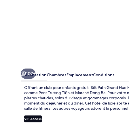
Hue
Hotel
107+
Présentation
Chambres
Emplacement
Conditions
Offrant un club pour enfants gratuit, Silk Path Grand Hue H
comme Pont Trường Tiền et Marché Dong Ba. Pour votre me
pierres chaudes, soins du visage et gommages corporels. L
moment du déjeuner et du dîner. Cet hôtel de luxe abrite e
salle de fitness. Les autres voyageurs adorent le personne
VIP Access