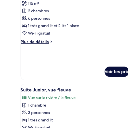
Classique
115 m²
photos
pour
2 chambres
ce
6 personnes
type
1 très grand lit et 2 lits 1 place
de
Wi-Fi gratuit
chambre :
Plus
Plus de détails
Suite
de
Présidentielle
détails
sur
le
type
Voir les pri
de
chambre
Suite
Afficher
Un salon moderne avec un cana
Présidentielle
4
Suite Junior, vue fleuve
toutes
Vue sur la rivière / le fleuve
les
1 chambre
photos
pour
3 personnes
ce
1 très grand lit
type
Wi-Fi gratuit