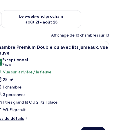
-end août 14 - août 16
Vérifier la disponibilité pour le week-end prochain août 21 - 
Le week-end prochain
août 21 - août 23
Affichage de 13 chambres sur 13
eau paysage.
 un bureau, une chaise, une télévision et une vue sur un immeuble par la fen
fficher
Une chambre d’hôtel avec un grand lit, un bur
5
hambre Premium Double ou avec lits jumeaux, vue
outes
leuve
s
Exceptionnel
6
hotos
9,6 sur 10
(7 avis)
7 avis
our
Vue sur la rivière / le fleuve
e
28 m²
ype
1 chambre
e
3 personnes
hambre :
1 très grand lit OU 2 lits 1 place
hambre
Wi-Fi gratuit
remium
ouble
us
us de détails
u
e
tails