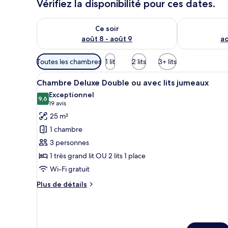
Vérifiez la disponibilité pour ces dates.
s
Vérifier la disponibilité pour ce soir août 8 - août 9
Vérifier la di
Ce soir
août 8 - août 9
ao
Filtres
Toutes les chambres
1 lit
2 lits
3+ lits
disponibles
Afficher
Une chambre d’hôtel avec deux 
pour
5
Chambre Deluxe Double ou avec lits jumeaux
toutes
les
Exceptionnel
les
9,6
chambres
9,6 sur 10
(19 avis)
19 avis
photos
25 m²
pour
1 chambre
ce
3 personnes
type
1 très grand lit OU 2 lits 1 place
de
Wi-Fi gratuit
chambre :
Chambre
Plus
Plus de détails
Deluxe
de
détails
Double
sur
ou
le