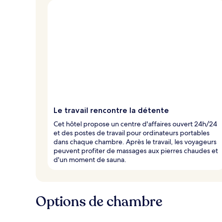
u
x
n
o
t
é
s
p
a
r
Le travail rencontre la détente
l
Cet hôtel propose un centre d'affaires ouvert 24h/24
e
et des postes de travail pour ordinateurs portables
s
dans chaque chambre. Après le travail, les voyageurs
peuvent profiter de massages aux pierres chaudes et
v
d'un moment de sauna.
o
y
a
g
Options de chambre
e
u
r