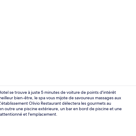
Vidéo du cr
otel se trouve à juste 5 minutes de voiture de points d'intérêt
illeur bien-être, le spa vous mijote de savoureux massages aux
'établissement Olivio Restaurant délectera les gourmets au
Piscine extér
n outre une piscine extérieure, un bar en bord de piscine et une
l attentionné et l'emplacement.