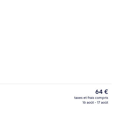
Site d’intérêt
éateur
Le
64 €
prix
taxes et frais compris
actuel
16 août - 17 août
ieure, parasols de plage, chaises longues
Hall
est
de
64 €.