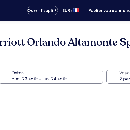
•
Ouvrir l’appli
EUR
Publier votre annon
arriott Orlando Altamonte S
Dates
Voya