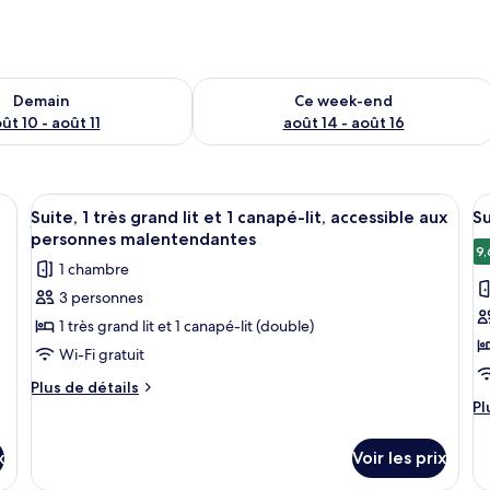
sponibilité pour demain août 10 - août 11
Vérifier la disponibilité pour ce week
Demain
Ce week-end
ût 10 - août 11
août 14 - août 16
ec un grand lit, une fenêtre avec des rideaux et un luminaire fixé au mur.
Afficher
Une chambre d’hôtel moderne avec un g
A
6
Suite, 1 très grand lit et 1 canapé-lit, accessible aux
Su
toutes
t
personnes malentendantes
les
le
9,
1 chambre
photos
p
3 personnes
pour
p
1 très grand lit et 1 canapé-lit (double)
ce
c
type
t
Wi-Fi gratuit
de
d
Plus
Plus de détails
chambre :
c
de
Pl
Pl
détails
d
Suite,
Su
sur
dé
1
p
x
Voir les prix
le
su
très
li
type
le