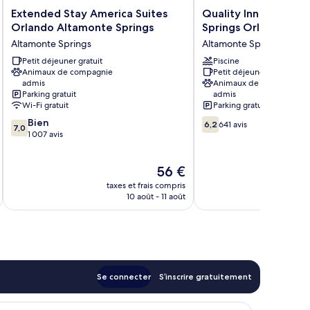
Extended
Quality
Extended Stay America Suites
Quality Inn & Suites
Stay
Inn
Orlando Altamonte Springs
Springs Orlando-Nor
America
&
Altamonte Springs
Altamonte Springs
Suites
Suites
Orlando
Petit déjeuner gratuit
Altamonte
Piscine
Animaux de compagnie
Petit déjeuner gratuit
Altamonte
Springs
admis
Animaux de compagnie
Springs
Orlando-
Parking gratuit
admis
Altamonte
North
Wi-Fi gratuit
Parking gratuit
Springs
Altamonte
7.0
6.2
Bien
Springs
6,2
641 avis
7,0
sur
sur
1 007 avis
10,
10,
Bien,
641 avis
Le
56 €
1 007 avis
u
nouveau
taxes et frais compris
tax
prix
10 août - 11 août
est
de
56 €
Se connecter
S’inscrire gratuitement