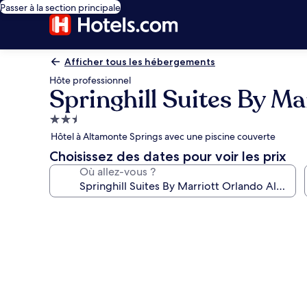
Passer à la section principale
Afficher tous les hébergements
Hôte professionnel
Springhill Suites By M
Hébergement
2.5 étoiles
Hôtel à Altamonte Springs avec une piscine couverte
Choisissez des dates pour voir les prix
Où allez-vous ?
Galerie
photos
de
l’hébergement
Springhill