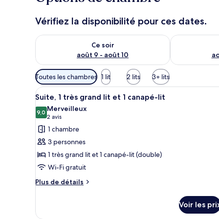
Vérifiez la disponibilité pour ces dates.
Vérifier la disponibilité pour ce soir août 9 - août 10
Vérifier la di
Ce soir
août 9 - août 10
ao
Filtres
Toutes les chambres
1 lit
2 lits
3+ lits
disponibles
Afficher
Une chambre d’hôtel moderne av
pour
6
Suite, 1 très grand lit et 1 canapé-lit
toutes
les
Merveilleux
les
9,0
chambres
9,0 sur 10
(2 avis)
2 avis
photos
1 chambre
pour
3 personnes
ce
1 très grand lit et 1 canapé-lit (double)
type
Wi-Fi gratuit
de
chambre :
Plus
Plus de détails
de
Suite,
détails
1
Voir les pri
sur
très
le