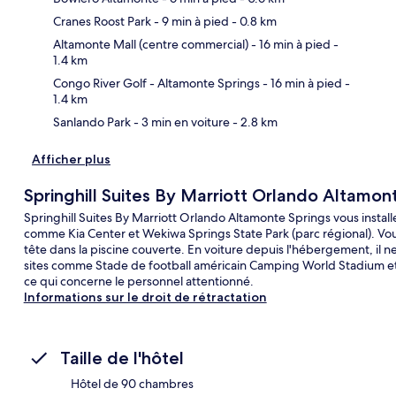
Cranes Roost Park
- 9 min à pied
- 0.8 km
Car
Altamonte Mall (centre commercial)
- 16 min à pied
-
1.4 km
Congo River Golf - Altamonte Springs
- 16 min à pied
-
1.4 km
Sanlando Park
- 3 min en voiture
- 2.8 km
Afficher plus
Springhill Suites By Marriott Orlando Altamon
Springhill Suites By Marriott Orlando Altamonte Springs vous install
comme Kia Center et Wekiwa Springs State Park (parc régional). Vo
tête dans la piscine couverte. En voiture depuis l'hébergement, il 
sites comme Stade de football américain Camping World Stadium et 
ce qui concerne le personnel attentionné.
Informations sur le droit de rétractation
Taille de l'hôtel
Hôtel de 90 chambres