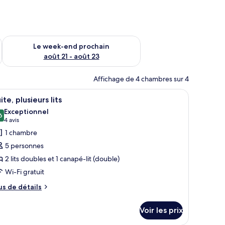
-end août 14 - août 16
Vérifier la disponibilité pour le week-end prochain août 21 - 
Le week-end prochain
août 21 - août 23
Affichage de 4 chambres sur 4
rand lit, une fenêtre avec des rideaux et un luminaire fixé au mur.
fficher
Une chambre d’hôtel avec deux lits, un télévi
7
ite, plusieurs lits
outes
Exceptionnel
s
6
9,6 sur 10
(4 avis)
4 avis
hotos
1 chambre
our
5 personnes
e
2 lits doubles et 1 canapé-lit (double)
ype
Wi-Fi gratuit
e
hambre :
us
us de détails
e
ite,
tails
lusieurs
Voir les prix
r
ts