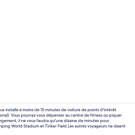
Cafetière/bo
s installe à moins de 15 minutes de voiture de points d'intérêt
onal). Vous pourrez vous dépenser au centre de fitness ou piquer
ergement, il ne vous faudra qu'une dizaine de minutes pour
Petit déjeune
mping World Stadium et Tinker Field.Les autres voyageurs ne disent