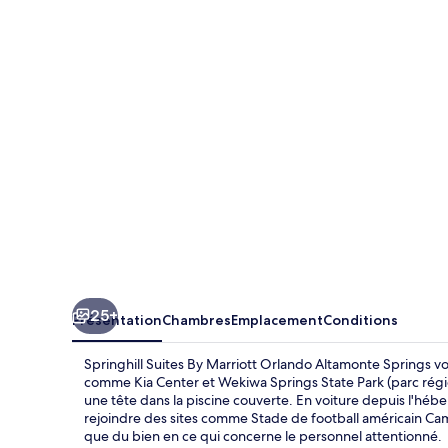
Suites
By
Marriott
Orlando
Altamonte
Springs
25+
Présentation
Chambres
Emplacement
Conditions
Springhill Suites By Marriott Orlando Altamonte Springs vou
comme Kia Center et Wekiwa Springs State Park (parc régi
une tête dans la piscine couverte. En voiture depuis l'héb
rejoindre des sites comme Stade de football américain Ca
que du bien en ce qui concerne le personnel attentionné.