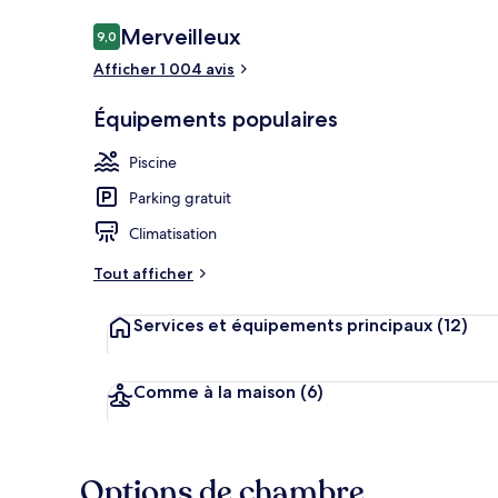
Avis
Merveilleux
9,0
9,0 sur 10
voyageurs
Afficher 1 004 avis
Salon du hall
Équipements populaires
Piscine
Parking gratuit
Climatisation
Tout afficher
Services et équipements principaux
(12)
Comme à la maison
(6)
Options de chambre