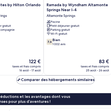
Ramada
tes by Hilton Orlando
Ramada by Wyndham Altamonte
by
Springs Near I-4
Wyndham
rings
Altamonte Springs
Altamonte
Springs
Piscine
r gratuit
Petit déjeuner gratuit
Near
 compagnie
Parking gratuit
I-
Wi-Fi gratuit
4
7.6
Altamonte
Bien
7,6
sur
Springs
1 002 avis
10,
Bien,
1 002 avis
Le
Le
122 €
83 €
nouveau
nouvea
taxes et frais compris
taxes et frais compris
prix
prix
16 août - 17 août
25 août - 26 août
est
est
de
de
Comparer des hébergements similaires
122 €
83 €
réductions et les avantages dont vous
ses pour plus d’aventures !