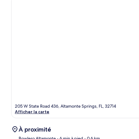
205 W State Road 436, Altamonte Springs, FL, 32714
Afficher la carte
À proximité
Bowlero Altamonte
- 6 min à pied
- 0.6 km