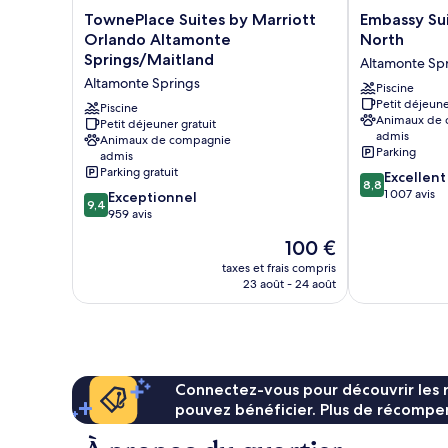
TownePlace
Embassy
TownePlace Suites by Marriott
Embassy Sui
Suites
Suites
Orlando Altamonte
North
by
by
Springs/Maitland
Altamonte Sp
Marriott
Hilton
Altamonte Springs
Orlando
Orlando
Piscine
Petit déjeune
Altamonte
North
Piscine
Animaux de
Springs/Maitland
Petit déjeuner gratuit
Altamonte
admis
Animaux de compagnie
Altamonte
Springs
Parking
admis
Springs
Parking gratuit
8.8
Excellent
8,8
sur
1 007 avis
9.4
Exceptionnel
9,4
10,
sur
959 avis
Excellent,
10,
Le
100 €
1 007 avis
Exceptionnel,
nouveau
959 avis
taxes et frais compris
prix
23 août - 24 août
est
de
100 €
Connectez-vous pour découvrir les 
pouvez bénéficier. Plus de récompen