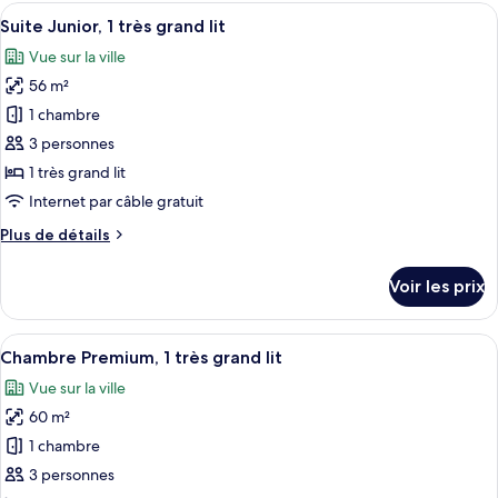
type
Afficher
Une chambre d’hôtel moderne dotée d’un
grand
4
de
Suite Junior, 1 très grand lit
toutes
lit
chambre
Vue sur la ville
Chambre
les
Standard,
56 m²
photos
1
pour
1 chambre
très
ce
grand
3 personnes
lit
type
1 très grand lit
de
Internet par câble gratuit
chambre :
Plus
Plus de détails
Suite
de
Junior,
détails
Voir les prix
1
sur
le
très
type
Afficher
Une chambre d’hôtel moderne avec un gr
grand
7
de
Chambre Premium, 1 très grand lit
toutes
lit
chambre
Vue sur la ville
Suite
les
Junior,
60 m²
photos
1
pour
1 chambre
très
ce
grand
3 personnes
lit