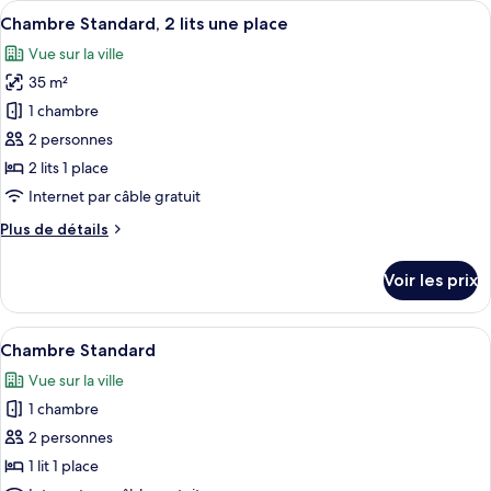
Afficher
Une chambre d’hôtel avec deux lits, un
lit
3
de
Chambre Standard, 2 lits une place
toutes
chambre
Vue sur la ville
Suite,
les
1
35 m²
photos
très
pour
1 chambre
grand
ce
lit
2 personnes
type
2 lits 1 place
de
Internet par câble gratuit
chambre :
Plus
Plus de détails
Chambre
de
Standard,
détails
Voir les prix
2
sur
le
lits
type
Afficher
Un lit avec du linge de lit blanc et une
une
6
de
Chambre Standard
toutes
place
chambre
Vue sur la ville
Chambre
les
Standard,
1 chambre
photos
2
pour
2 personnes
lits
ce
une
1 lit 1 place
place
type