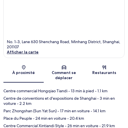
No. 1-3, Lane 630 Shenchang Road, Minhang District, Shanghai,
201107
Afficher la carte
Carte
À proximité
Comment se
Restaurants
déplacer
Centre commercial Hongqiao Tiandi
- 13 min à pied
- 1.1 km
Centre de conventions et d'expositions de Shanghai
- 3 min en
voiture
- 2.2 km
Parc Zhongshan (Sun Yat Sun)
- 17 min en voiture
- 14.1 km
Place du Peuple
- 24 min en voiture
- 20.4 km
Centre Commercial Xintiandi Style
- 26 min en voiture
- 21.9 km