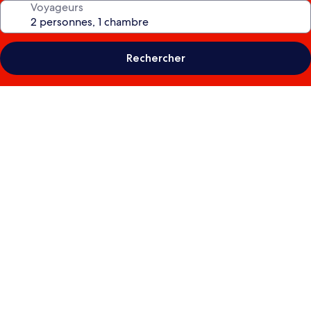
Voyageurs
Rechercher
Galerie
photos
de