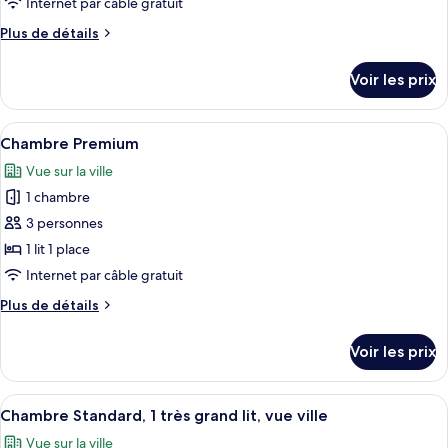
Internet par câble gratuit
de
Plus
Plus de détails
chambre :
de
Chambre
détails
Voir les prix
sur
Standard
le
type
Afficher
Une chambre d’hôtel moderne avec un gr
6
de
Chambre Premium
toutes
chambre
Vue sur la ville
Chambre
les
Standard
1 chambre
photos
pour
3 personnes
ce
1 lit 1 place
type
Internet par câble gratuit
de
Plus
Plus de détails
chambre :
de
Chambre
détails
Voir les prix
sur
Premium
le
type
Afficher
Une chambre d’hôtel moderne équipée d’
4
de
Chambre Standard, 1 très grand lit, vue ville
toutes
chambre
Vue sur la ville
Chambre