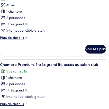
les
Premium
45 m²
photos
pour
1 chambre
ce
2 personnes
type
1 très grand lit
de
Internet par câble gratuit
chambre :
Plus
Plus de détails
Chambre
de
Standard,
détails
Voir les prix
1
sur
le
très
type
Afficher
Une salle de bain moderne avec une d
grand
6
de
Chambre Premium, 1 très grand lit, accès au salon club
toutes
lit,
chambre
Vue sur la ville
Chambre
les
vue
Standard,
1 chambre
photos
ville
1
pour
3 personnes
très
ce
grand
1 très grand lit
lit,
type
Internet par câble gratuit
vue
de
ville
Plus
Plus de détails
chambre :
de