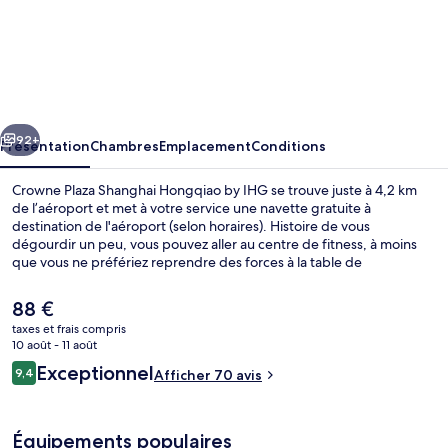
l’hébergement
Crowne
Plaza
Shanghai
Hongqiao
cédent
Suivant
by
92+
Présentation
Chambres
Emplacement
Conditions
IHG
Crowne Plaza Shanghai Hongqiao by IHG se trouve juste à 4,2 km
de l’aéroport et met à votre service une navette gratuite à
destination de l'aéroport (selon horaires). Histoire de vous
dégourdir un peu, vous pouvez aller au centre de fitness, à moins
que vous ne préfériez reprendre des forces à la table de
l'établissement 彩丰楼, qui vous accueille pour le déjeuner et le
dîner et vous régale de ses spécialités Cuisine chinoise. En voiture,
Le
88 €
vous aurez vite rejoint Centre de conventions et d'expositions de
prix
taxes et frais compris
Shanghai et Parc Zhongshan (Sun Yat Sun) depuis cet hôtel de luxe.
actuel
10 août - 11 août
Chambre Premium, 1 très grand lit, acc
est
Avis
Exceptionnel
9,4
Afficher 70 avis
de
9,4 sur 10
voyageurs
88 €.
Équipements populaires