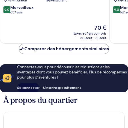
Wi-Fi gratuit
Restaurant
Wi-Fi 
CBD
CBD
Minhang
Minhan
9.0
9.0
Merveilleux
Mer
9,0
9,0
sur
sur
657 avis
167 a
10,
10,
Merveilleux,
Merveill
Le
70 €
657 avis
167 avis
nouveau
taxes et frais compris
prix
30 août - 31 août
est
de
Comparer des hébergements similaires
70 €
Connectez-vous pour découvrir les réductions et les
avantages dont vous pouvez bénéficier. Plus de récompenses
pour plus d’aventures !
Se connecter
S’inscrire gratuitement
À propos du quartier