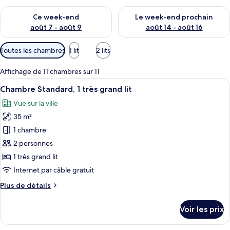
Vérifier la disponibilité pour ce week-end août 7 - août 9
Vérifier la disponibilité pour 
Ce week-end
Le week-end prochain
août 7 - août 9
août 14 - août 16
Filtres
Toutes les chambres
1 lit
2 lits
disponibles
pour
Affichage de 11 chambres sur 11
les
Afficher
Une chambre d’hôtel moderne dotée d’un
8
Chambre Standard, 1 très grand lit
chambres
toutes
Vue sur la ville
les
35 m²
photos
pour
1 chambre
ce
2 personnes
type
1 très grand lit
de
Internet par câble gratuit
chambre :
Plus
Plus de détails
Chambre
de
Standard,
détails
Voir les prix
1
sur
le
très