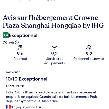
Avis sur l’hébergement Crowne
Avis
Plaza Shanghai Hongqiao by IHG
Exceptionnel
9,4
70 avis
9,6
9,2
9,2
Propreté
Services et
Personnel et service
équipements
Avis
Avis vérifié
10/10 Exceptionnel
17 oct. 2025
Hôtel OK , à 10 min à pied de la gare. Chambre spacieuse et
propre, bien équipée Grande salle de bain Lit immense Petit
déjeuner sympathique. Rien à dire
Grégory, séjour de 1 nuit