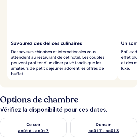
Savourez des délices culinaires
Un som
Des saveurs chinoises et internationales vous
Enfilez 
attendent au restaurant de cet hôtel. Les couples
effet pl
peuvent profiter d'un dîner privé tandis que les
et des m
amateurs de petit déjeuner adorent les offres de
luxe.
buffet.
Options de chambre
Vérifiez la disponibilité pour ces dates.
Vérifier la disponibilité pour ce soir août 6 - août 7
Vérifier la disponibilité pour 
Ce soir
Demain
août 6 - août 7
août 7 - août 8